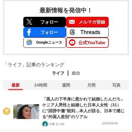
最新情報を発信中！
フォロー
メルマガ登録
フォロー
公式YouTube
Googleニュース
「ライフ」記事のランキング
ライフ
総合
最新
24時間
週間
月間
写真
「黒人の下半身に惹かれて結婚したんだろ」
ケニア人男性と結婚した日本人女性（31）
に“誹謗中傷”殺到…本人が語る、日本で感じ
る“外国人差別”のリアル
2026/08/08
小泉 なつみ