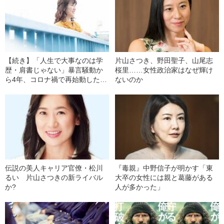
【続き】「人生で大事なのは学
片山さつき、野田聖子、山尾志
歴・肩書じゃない」暴言騒動か
桜里……女性政治家はなぜ輝け
ら4年、コロナ禍で再始動した豊
ないのか
田真由子の“結論”
伝説の美人キャリア官僚・松川
『毒親』中野信子が明かす「東
るい 片山さつきの新ライバル
大卒の女性には親と葛藤がある
か?
人が多かった」