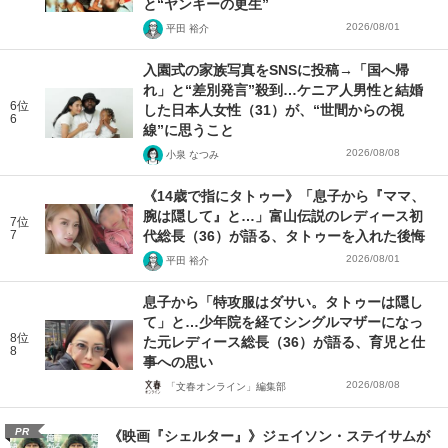
と“ヤンキーの更生”
2026/08/01
平田 裕介
入園式の家族写真をSNSに投稿→「国へ帰
れ」と“差別発言”殺到…ケニア人男性と結婚
6位
した日本人女性（31）が、“世間からの視
6
線”に思うこと
2026/08/08
小泉 なつみ
《14歳で指にタトゥー》「息子から『ママ、
腕は隠して』と…」富山伝説のレディース初
7位
7
代総長（36）が語る、タトゥーを入れた後悔
2026/08/01
平田 裕介
息子から「特攻服はダサい。タトゥーは隠し
て」と…少年院を経てシングルマザーになっ
8位
た元レディース総長（36）が語る、育児と仕
8
事への思い
2026/08/08
「文春オンライン」編集部
PR
《映画『シェルター』》ジェイソン・ステイサムが