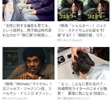
「女性に対する偏見を育てる」
《映画『シェルター』》ジェイ
という批判も…男子校は時代遅
ソン・ステイサムがお盆を“打
れなのか？ “御三家”の校長に聞
破”する!!《「眠眠打破」コラ
いてみた
ボ》
PR（キノフィルムズ）
《映画『Michael／マイケル』》
「えっ、こんなに変わるの？」
父ジョセフ・ジャクソン役、コ
36歳男性ライターのニオイが激
ールマン・ドミンゴ オフィシャ
変！ 夏場に気になる“頭皮のニ
ルインタビュー“観客を魅了した
オイ”や“ベタつき”を解消す
PR（キノフィルムズ）
PR（株式会社スヴェンソン）
名優、複雑な父親像への想いを
る、“ウィッグのスペシャリス
語る”《日本興収70億円突破》
ト”が生み出した徹底ケアとは