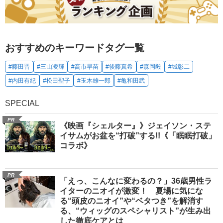
おすすめのキーワードタグ一覧
#藤田晋
#三山凌輝
#高市早苗
#後藤真希
#森岡毅
#城彰二
#内田有紀
#松田聖子
#玉木雄一郎
#亀和田武
SPECIAL
PR
《映画『シェルター』》ジェイソン・ステ
イサムがお盆を“打破”する!!《「眠眠打破」
コラボ》
PR
「えっ、こんなに変わるの？」36歳男性ラ
イターのニオイが激変！ 夏場に気にな
る“頭皮のニオイ”や“ベタつき”を解消す
る、“ウィッグのスペシャリスト”が生み出
した徹底ケアとは