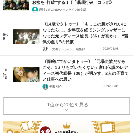
お盆を“打破”する!!《「眠眠打破」コラボ》
週刊文春CINEMAオンライン編集部
《14歳でタトゥー》「もしこの腕がきれいに
なったら…」少年院を経てシングルマザーに
9位
なった元レディース総長（36）が明かす、“若
9
気の至り”の代償
2026/08/08
「文春オンライン」編集部
《両腕にでかいタトゥー》「元暴走族だから
こそ、1ミリもズレたくない」富山伝説のレデ
10
ィース初代総長（36）が明かす、2人の子育て
位
10
と仕事への思い
2026/08/01
平田 裕介
11位から20位を見る