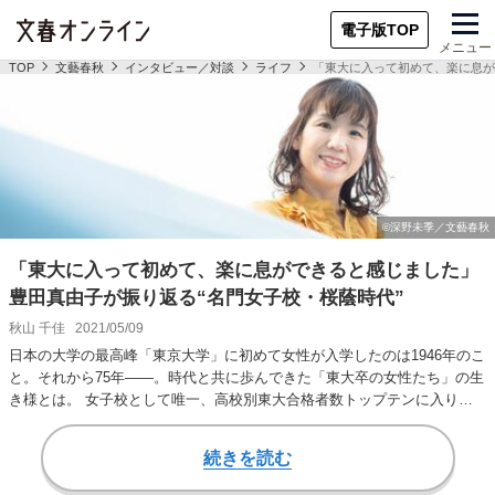
電子版TOP
メニュー
TOP
文藝春秋
インタビュー／対談
ライフ
「東大に入って初めて、楽に息が
「東大に入って初めて、楽に息ができると感じました」
豊田真由子が振り返る“名門女子校・桜蔭時代”
秋山 千佳
2021/05/09
日本の大学の最高峰「東京大学」に初めて女性が入学したのは1946年のこ
と。それから75年――。時代と共に歩んできた「東大卒の女性たち」の生
き様とは。 女子校として唯一、高校別東大合格者数トップテンに入り続
ける桜蔭中…
続きを読む