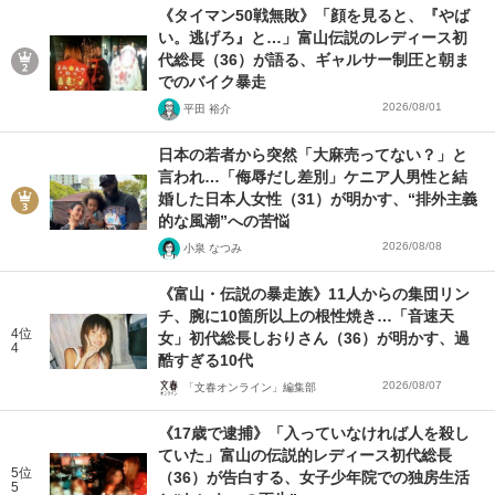
《タイマン50戦無敗》「顔を見ると、『やば
い。逃げろ』と…」富山伝説のレディース初
代総長（36）が語る、ギャルサー制圧と朝ま
でのバイク暴走
2026/08/01
平田 裕介
日本の若者から突然「大麻売ってない？」と
言われ…「侮辱だし差別」ケニア人男性と結
婚した日本人女性（31）が明かす、“排外主義
的な風潮”への苦悩
2026/08/08
小泉 なつみ
《富山・伝説の暴走族》11人からの集団リン
チ、腕に10箇所以上の根性焼き…「音速天
4位
女」初代総長しおりさん（36）が明かす、過
4
酷すぎる10代
2026/08/07
「文春オンライン」編集部
《17歳で逮捕》「入っていなければ人を殺し
ていた」富山の伝説的レディース初代総長
5位
（36）が告白する、女子少年院での独房生活
5