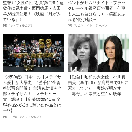
監督》“女性の性”を真摯に描く意
ベントがサムソナイト・ブラッ
欲作に黒木瞳・西岡德馬・吉田
クレーベル銀座店で開催 仕事
羊が出演決定！《映画『月がみ
も人生も自分らしく～笑顔あふ
ている』》
れる特別対談～
PR（キノフィルムズ）
PR（サムソナイト・ジャパン）
《祝59歳》日本中の【ステイサ
【独自】昭和の大女優・小川真
ム愛】が大暴走！ “勝手に”生誕
由美（享年86）が鹿児島で3月に
祭試写会開催！ 主演も助演も全
死去していた 実娘が明かす
部ステイサム！「ステサミー
「毒母」の素顔と空白の晩年
賞」爆誕！【応募総数941票 全
54作品の栄冠に輝いた作品とは
ー!?】
PR（（株）キノフィルムズ）