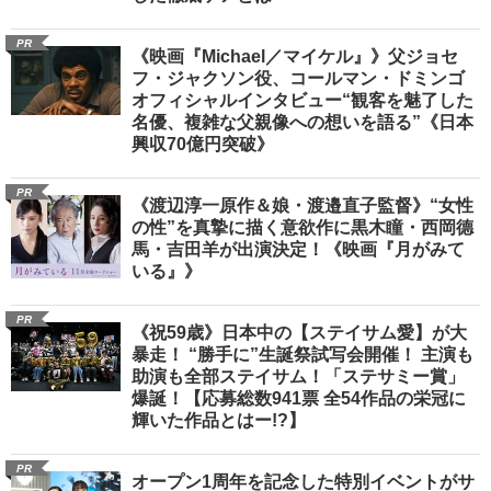
PR
《映画『Michael／マイケル』》父ジョセ
フ・ジャクソン役、コールマン・ドミンゴ
オフィシャルインタビュー“観客を魅了した
名優、複雑な父親像への想いを語る”《日本
興収70億円突破》
PR
《渡辺淳一原作＆娘・渡邉直子監督》“女性
の性”を真摯に描く意欲作に黒木瞳・西岡德
馬・吉田羊が出演決定！《映画『月がみて
いる』》
PR
《祝59歳》日本中の【ステイサム愛】が大
暴走！ “勝手に”生誕祭試写会開催！ 主演も
助演も全部ステイサム！「ステサミー賞」
爆誕！【応募総数941票 全54作品の栄冠に
輝いた作品とはー!?】
PR
オープン1周年を記念した特別イベントがサ