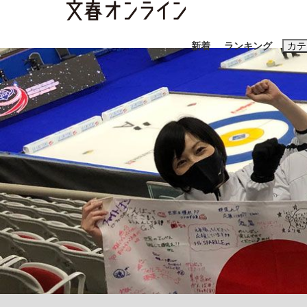
新着
ランキング
カテ
スクープ
ニュー
おすすめのキ
#藤田晋
#三
#玉木雄一郎
「90%は失敗する。でも…」本田圭佑が初め
終戦から81年