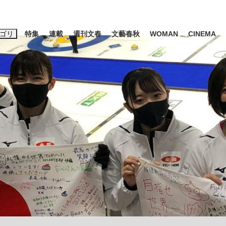
ゴリ
特集
連載
週刊文春
文藝春秋
WOMAN
CINEMA
キーワード入力
ス
エンタメ
ライフ
ビジネス
ーワードタグ一覧
山凌輝
#高市早苗
#後藤真希
#森岡毅
#城彰二
#内田有紀
観る将棋、読
#亀和田武
て明かした日本代表監督に...
「最悪の空気のまま解散」W