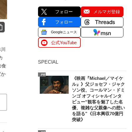
フォロー
メルマガ登録
フォロー
Googleニュース
公式YouTube
赤川
カ
SPECIAL
の食
ばか
PR
《映画『Michael／マイケ
ル』》父ジョセフ・ジャク
ソン役、コールマン・ドミ
ンゴ オフィシャルインタ
ビュー“観客を魅了した名
優、複雑な父親像への想い
を語る”《日本興収70億円
突破》