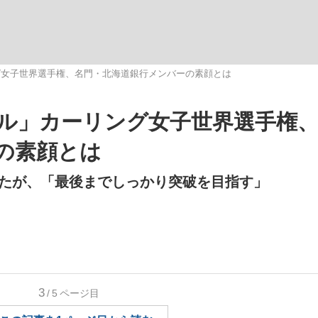
いまさら聞け
グ女子世界選手権、名門・北海道銀行メンバーの素顔とは
ル」カーリング女子世界選手権
手が証言した“NPB聞...
「クマが悪者扱いされているの
の素顔とは
たが、「最後までしっかり突破を目指す」
もっと見る
3
/5
ページ目
カー日本代表・森保一監督...