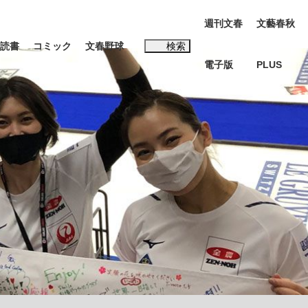
週刊文春
文藝春秋
読書
コミック
文春野球
検索
電子版
PLUS
インタビュー
読書
#松田聖子
む将棋
BC日本代表“敗戦”の真実 選手が明かす...