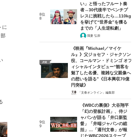
い」と悟ったフルート奏
者→30代後半でベンチプ
8位
レスに挑戦したら…110kg
8
を挙げて“世界金”を獲る
トに
までの「人生逆転劇」
る部
我妻 弘崇
《映画『Michael／マイケ
ル』》父ジョセフ・ジャクソン
い
役、コールマン・ドミンゴ オフ
PR
ィシャルインタビュー“観客を
魅了した名優、複雑な父親像へ
の想いを語る”《日本興収70億
円突破》
「文春オンライン」編集部
る
《WBCの裏側》大谷翔平
「幻の登板計画」、侍ジ
ャパンが語る「井口新監
9位
督」「井端ジャパンの総
9
括」…「週刊文春」が報
じたWBC2026スクープ