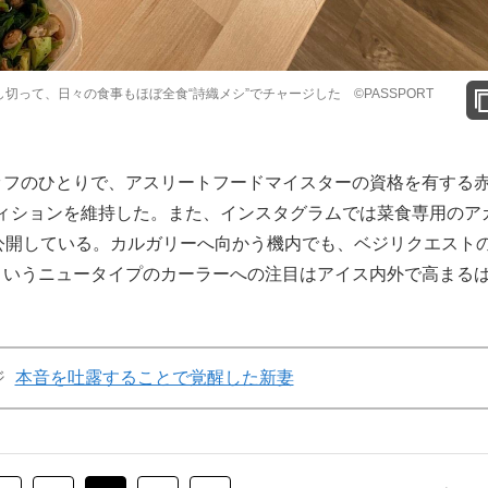
って、日々の食事もほぼ全食“詩織メシ”でチャージした ©️PASSPORT
フのひとりで、アスリートフードマイスターの資格を有する
ィションを維持した。また、インスタグラムでは菜食専用のア
設し、公開している。カルガリーへ向かう機内でも、ベジリクエスト
というニュータイプのカーラーへの注目はアイス内外で高まる
ジ
本音を吐露することで覚醒した新妻