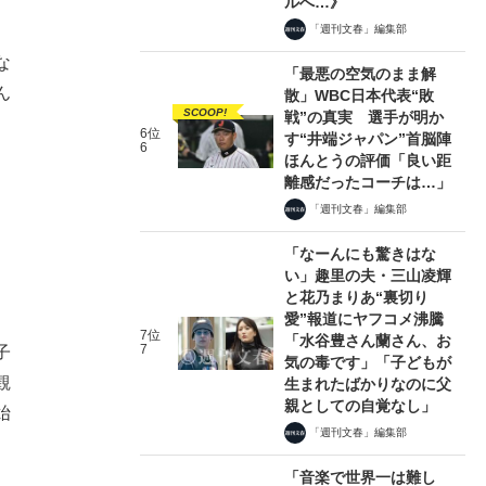
ルへ…》
「週刊文春」編集部
、
な
「最悪の空気のまま解
ん
散」WBC日本代表“敗
SCOOP!
戦”の真実 選手が明か
6位
す“井端ジャパン”首脳陣
6
ほんとうの評価「良い距
離感だったコーチは…」
「週刊文春」編集部
「なーんにも驚きはな
い」趣里の夫・三山凌輝
と花乃まりあ“裏切り
愛”報道にヤフコメ沸騰
7位
「水谷豊さん蘭さん、お
7
子
気の毒です」「子どもが
観
生まれたばかりなのに父
親としての自覚なし」
始
「週刊文春」編集部
「音楽で世界一は難し