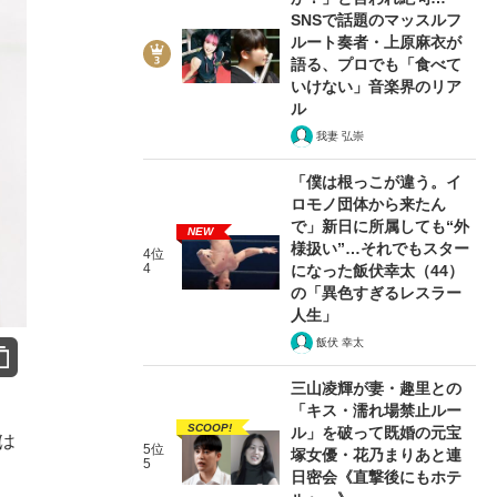
SNSで話題のマッスルフ
ルート奏者・上原麻衣が
語る、プロでも「食べて
いけない」音楽界のリア
ル
我妻 弘崇
「僕は根っこが違う。イ
ロモノ団体から来たん
で」新日に所属しても“外
NEW
様扱い”…それでもスター
4位
4
になった飯伏幸太（44）
の「異色すぎるレスラー
人生」
飯伏 幸太
三山凌輝が妻・趣里との
「キス・濡れ場禁止ルー
SCOOP!
ル」を破って既婚の元宝
は
5位
塚女優・花乃まりあと連
5
日密会《直撃後にもホテ