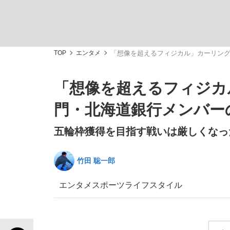
TOP
エンタメ
「想像を超えるフィジカル」カーリン
「想像を超えるフィジカ
「敗因分析は一切聞かれなかった」侍ジャパン選
キングの誕生を、目撃せよ。
門・北海道銀行メンバー
五輪枠獲得を目指す戦いは厳しくなっ
竹田 聡一郎
the Style
エンタメ
スポーツ
ライフスタイル
「目標達成できなかったからと言って…」サッ