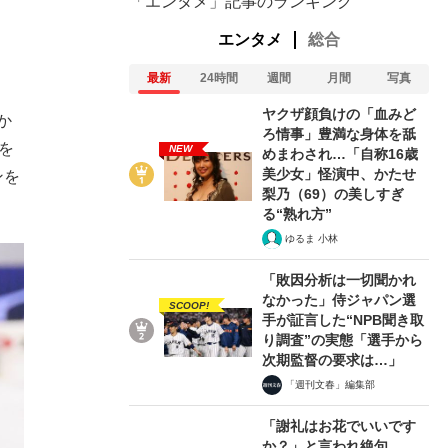
「エンタメ」記事のランキング
エンタメ
総合
最新
24時間
週間
月間
写真
ヤクザ顔負けの「血みど
か
ろ情事」豊満な身体を舐
を
NEW
めまわされ…「自称16歳
美少女」怪演中、かたせ
ンを
梨乃（69）の美しすぎ
る“熟れ方”
ゆるま 小林
「敗因分析は一切聞かれ
なかった」侍ジャパン選
SCOOP!
手が証言した“NPB聞き取
り調査”の実態「選手から
次期監督の要求は…」
「週刊文春」編集部
「謝礼はお花でいいです
か？」と言われ絶句…