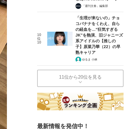
「週刊文春」編集部
「生理が来ないの」チョ
コバナナをくわえ、自ら
の経血を…“狂気すぎる
10
JK”を熱演、旧ジャニーズ
位
系アイドルの【推しの
10
子】原菜乃華（22）の早
熟キャリア
ゆるま 小林
11位から20位を見る
最新情報を発信中！