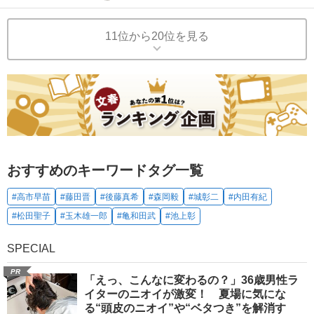
11位から20位を見る
おすすめのキーワードタグ一覧
#高市早苗
#藤田晋
#後藤真希
#森岡毅
#城彰二
#内田有紀
#松田聖子
#玉木雄一郎
#亀和田武
#池上彰
SPECIAL
PR
「えっ、こんなに変わるの？」36歳男性ラ
イターのニオイが激変！ 夏場に気にな
る“頭皮のニオイ”や“ベタつき”を解消す