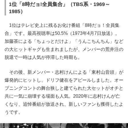
1位「8時だョ!全員集合」（TBS系・1969～
1985）
1位はテレビ史上に残るお化け番組「8時だョ！全員集
合」です。最高視聴率は50.5%（1973年4月7日放送）。
加藤茶による「ちょっとだけよ」「うんこちんちん」など
の大ヒットギャグも生まれましたが、メンバーの荒井注の
脱退で一時は人気が停滞した時期も。
その後、新メンバー・志村けんによる「東村山音頭」が
爆発的にヒットし、ドリフ健在をアピールしました。オー
プニングコントの舞台狭しと建てられた大セットがオチと
共に一気に崩壊する場面も人気。2020年に志村けんが亡
くなり、追悼番組が放送され、新しいファンも獲得したよ
うです。