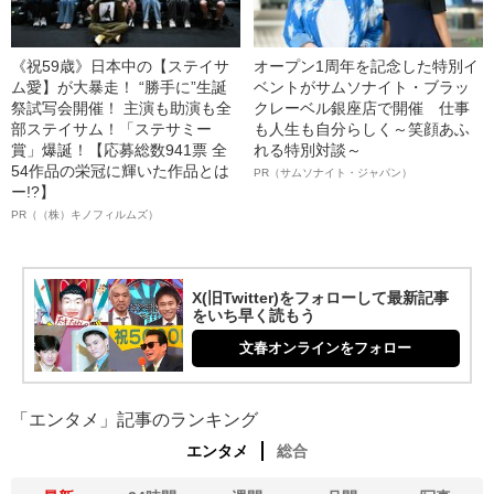
《祝59歳》日本中の【ステイサ
オープン1周年を記念した特別イ
ム愛】が大暴走！ “勝手に”生誕
ベントがサムソナイト・ブラッ
祭試写会開催！ 主演も助演も全
クレーベル銀座店で開催 仕事
部ステイサム！「ステサミー
も人生も自分らしく～笑顔あふ
賞」爆誕！【応募総数941票 全
れる特別対談～
54作品の栄冠に輝いた作品とは
PR（サムソナイト・ジャパン）
ー!?】
PR（（株）キノフィルムズ）
X(旧Twitter)をフォローして最新記事
をいち早く読もう
文春オンラインをフォロー
「エンタメ」記事のランキング
エンタメ
総合