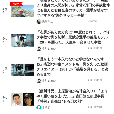
「朝起きたら知らないおじさんが…」「幽霊
NEW
より生身の人間が怖い」家賃2万円の事故物件
4位
にも住んだ右目全盲のサッカー選手が明かす
4
ヤバすぎる“海外サッカー事情”
7時間前
黒島 暁生
「右脚があらぬ方向に180度ねじれて…」バイ
ク事故で脚を切断…元競泳選手の義足モデル
5位
5
（28）を襲った、人生を一変させた事故
2026/08/09
市川 はるひ
「足をもう一本失わないと学ばないんです
ね」痛烈な中傷コメントも…脚を失った動画
6位
クリエイター（28）が「義足を見せる」と決
6
めるまで
2026/08/09
市川 はるひ
《藤川球児、上原浩治が名球会入り》「よう
やく重い腰を上げた…」古田敦也新理事長
7位
7
「特例」乱発は“もろ刃の剣”
2022/12/13
木嶋 昇