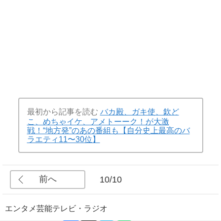
最初から記事を読む
バカ殿、ガキ使、欽ど
こ、めちゃイケ、アメトーーク！が大激
戦！“地方発”のあの番組も【自分史上最高のバ
ラエティ11〜30位】
前へ
10/10
エンタメ
芸能
テレビ・ラジオ