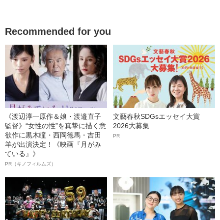
Recommended for you
《渡辺淳一原作＆娘・渡邉直子
文藝春秋SDGsエッセイ大賞
監督》“女性の性”を真摯に描く意
2026大募集
欲作に黒木瞳・西岡德馬・吉田
PR
羊が出演決定！《映画『月がみ
ている』》
PR（キノフィルムズ）