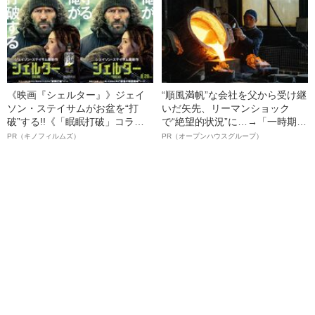
《映画『シェルター』》ジェイ
“順風満帆”な会社を父から受け継
ソン・ステイサムがお盆を“打
いだ矢先、リーマンショック
破”する!!《「眠眠打破」コラ
で“絶望的状況”に…→「一時期は
ボ》
納品3年待ち」のヒット商品を生
PR（キノフィルムズ）
PR（オープンハウスグループ）
んで危機を脱した四代目社長が
明かす、“逆転の戦術”