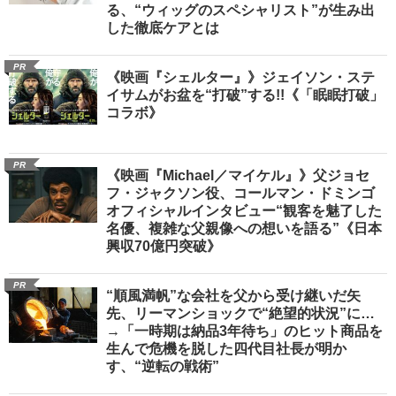
る、“ウィッグのスペシャリスト”が生み出
した徹底ケアとは
PR
《映画『シェルター』》ジェイソン・ステ
イサムがお盆を“打破”する!!《「眠眠打破」
コラボ》
PR
《映画『Michael／マイケル』》父ジョセ
フ・ジャクソン役、コールマン・ドミンゴ
オフィシャルインタビュー“観客を魅了した
名優、複雑な父親像への想いを語る”《日本
興収70億円突破》
PR
“順風満帆”な会社を父から受け継いだ矢
先、リーマンショックで“絶望的状況”に…
→「一時期は納品3年待ち」のヒット商品を
生んで危機を脱した四代目社長が明か
す、“逆転の戦術”