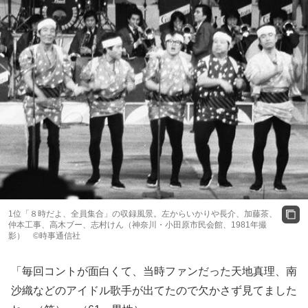
1位「８時だよ、全員集合」の収録風景。左からいかりや長介、加藤茶、
仲本工事、高木ブー、志村けん（神奈川・小田原市民会館、1981年撮
影） ©時事通信社
「毎回コントが面白くて、当時ファンだった天地真理、南
沙織などのアイドル歌手が出てたので欠かさず見てました