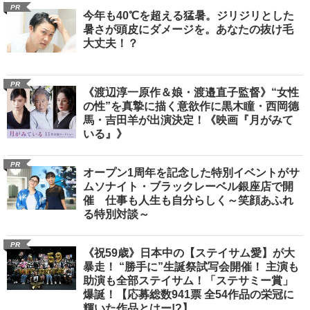
PR
今年も40℃を超える猛暑。ジリジリとした
暑さが頭皮にダメージを。あなたの抜け毛
大丈夫！？
PR
《渡辺淳一原作＆娘・渡邉直子監督》“女性
の性”を真摯に描く意欲作に黒木瞳・西岡德
馬・吉田羊が出演決定！《映画『月がみて
いる』》
PR
オープン1周年を記念した特別イベントがサ
ムソナイト・ブラックレーベル銀座店で開
催 仕事も人生も自分らしく～笑顔あふれ
る特別対談～
PR
《祝59歳》日本中の【ステイサム愛】が大
暴走！ “勝手に”生誕祭試写会開催！ 主演も
助演も全部ステイサム！「ステサミー賞」
爆誕！【応募総数941票 全54作品の栄冠に
輝いた作品とはー!?】