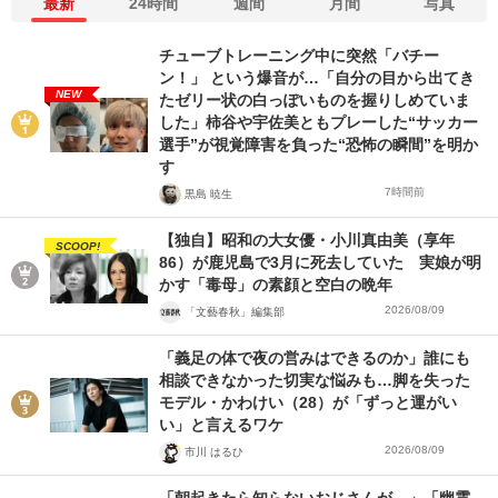
最新
24時間
週間
月間
写真
チューブトレーニング中に突然「バチー
ン！」 という爆音が…「自分の目から出てき
NEW
たゼリー状の白っぽいものを握りしめていま
した」柿谷や宇佐美ともプレーした“サッカー
選手”が視覚障害を負った“恐怖の瞬間”を明か
す
7時間前
黒島 暁生
【独自】昭和の大女優・小川真由美（享年
SCOOP!
86）が鹿児島で3月に死去していた 実娘が明
かす「毒母」の素顔と空白の晩年
2026/08/09
「文藝春秋」編集部
「義足の体で夜の営みはできるのか」誰にも
相談できなかった切実な悩みも…脚を失った
モデル・かわけい（28）が「ずっと運がい
い」と言えるワケ
2026/08/09
市川 はるひ