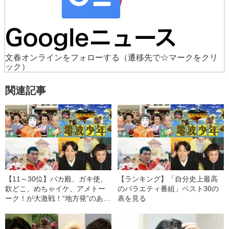
文春オンラインをフォローする
（遷移先で☆マークをクリ
ック）
関連記事
【11～30位】バカ殿、ガキ使、
【ランキング】「自分史上最高
欽どこ、めちゃイケ、アメトー
のバラエティ番組」ベスト30の
ーク！が大激戦！“地方発”のあの
表を見る
番組も【自分史上最高のバラエ
ティ11〜30位】