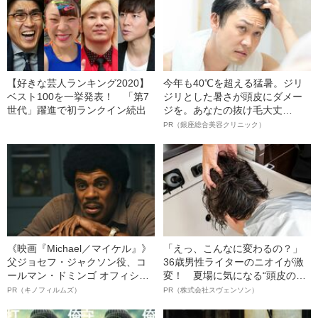
【好きな芸人ランキング2020】
今年も40℃を超える猛暑。ジリ
ベスト100を一挙発表！ 「第7
ジリとした暑さが頭皮にダメー
世代」躍進で初ランクイン続出
ジを。あなたの抜け毛大丈
夫！？
PR（銀座総合美容クリニック）
《映画『Michael／マイケル』》
「えっ、こんなに変わるの？」
父ジョセフ・ジャクソン役、コ
36歳男性ライターのニオイが激
ールマン・ドミンゴ オフィシャ
変！ 夏場に気になる“頭皮のニ
ルインタビュー“観客を魅了した
オイ”や“ベタつき”を解消す
PR（キノフィルムズ）
PR（株式会社スヴェンソン）
名優、複雑な父親像への想いを
る、“ウィッグのスペシャリス
語る”《日本興収70億円突破》
ト”が生み出した徹底ケアとは