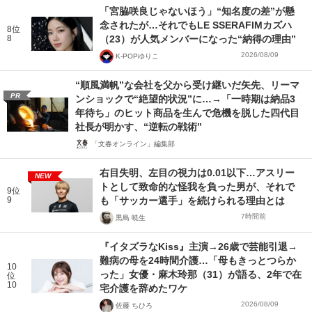
「宮脇咲良じゃないほう」“知名度の差”が懸
念されたが…それでもLE SSERAFIMカズハ
8位
8
（23）が人気メンバーになった“納得の理由”
2026/08/09
K-POPゆりこ
“順風満帆”な会社を父から受け継いだ矢先、リーマ
PR
ンショックで“絶望的状況”に…→「一時期は納品3
年待ち」のヒット商品を生んで危機を脱した四代目
社長が明かす、“逆転の戦術”
「文春オンライン」編集部
右目失明、左目の視力は0.01以下…アスリー
NEW
トとして致命的な怪我を負った男が、それで
9位
9
も「サッカー選手」を続けられる理由とは
7時間前
黒島 暁生
『イタズラなKiss』主演→26歳で芸能引退→
難病の母を24時間介護…「母もきっとつらか
10
った」女優・麻木玲那（31）が語る、2年で在
位
10
宅介護を辞めたワケ
2026/08/09
佐藤 ちひろ