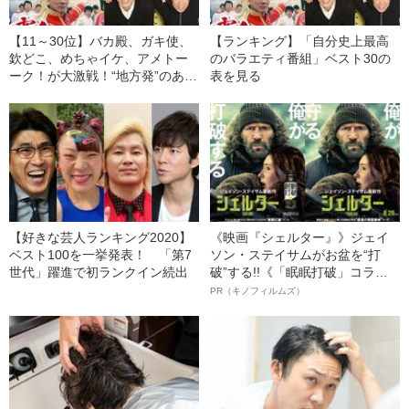
【11～30位】バカ殿、ガキ使、
【ランキング】「自分史上最高
欽どこ、めちゃイケ、アメトー
のバラエティ番組」ベスト30の
ーク！が大激戦！“地方発”のあの
表を見る
番組も【自分史上最高のバラエ
ティ11〜30位】
【好きな芸人ランキング2020】
《映画『シェルター』》ジェイ
ベスト100を一挙発表！ 「第7
ソン・ステイサムがお盆を“打
世代」躍進で初ランクイン続出
破”する!!《「眠眠打破」コラ
ボ》
PR（キノフィルムズ）