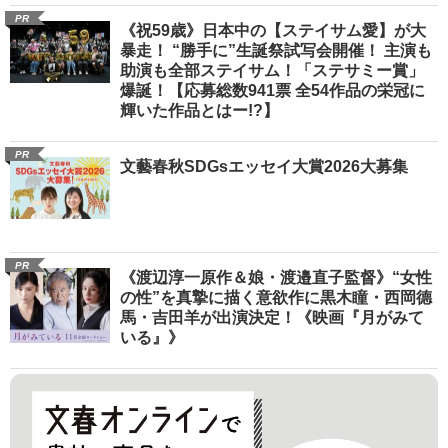
PR
《祝59歳》日本中の【ステイサム愛】が大
暴走！ “勝手に”生誕祭試写会開催！ 主演も
助演も全部ステイサム！「ステサミー賞」
爆誕！【応募総数941票 全54作品の栄冠に
輝いた作品とはー!?】
PR
文藝春秋SDGsエッセイ大賞2026大募集
PR
《渡辺淳一原作＆娘・渡邉直子監督》“女性
の性”を真摯に描く意欲作に黒木瞳・西岡德
馬・吉田羊が出演決定！《映画『月がみて
いる』》