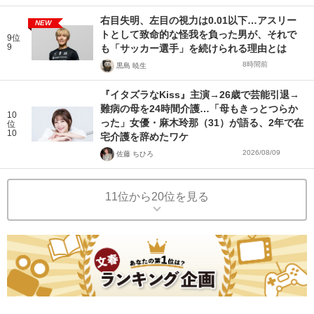
右目失明、左目の視力は0.01以下…アスリー
NEW
トとして致命的な怪我を負った男が、それで
9位
9
も「サッカー選手」を続けられる理由とは
8時間前
黒島 暁生
『イタズラなKiss』主演→26歳で芸能引退→
難病の母を24時間介護…「母もきっとつらか
10
った」女優・麻木玲那（31）が語る、2年で在
位
10
宅介護を辞めたワケ
2026/08/09
佐藤 ちひろ
11位から20位を見る