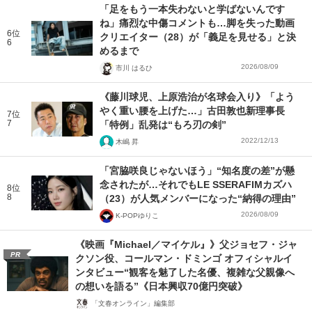
「足をもう一本失わないと学ばないんです
ね」痛烈な中傷コメントも…脚を失った動画
6位
クリエイター（28）が「義足を見せる」と決
6
めるまで
2026/08/09
市川 はるひ
《藤川球児、上原浩治が名球会入り》「よう
やく重い腰を上げた…」古田敦也新理事長
7位
7
「特例」乱発は“もろ刃の剣”
2022/12/13
木嶋 昇
「宮脇咲良じゃないほう」“知名度の差”が懸
念されたが…それでもLE SSERAFIMカズハ
8位
8
（23）が人気メンバーになった“納得の理由”
2026/08/09
K-POPゆりこ
《映画『Michael／マイケル』》父ジョセフ・ジャ
PR
クソン役、コールマン・ドミンゴ オフィシャルイ
ンタビュー“観客を魅了した名優、複雑な父親像へ
の想いを語る”《日本興収70億円突破》
「文春オンライン」編集部