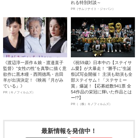
れる特別対談～
PR（サムソナイト・ジャパン）
《渡辺淳一原作＆娘・渡邉直子
《祝59歳》日本中の【ステイサ
監督》“女性の性”を真摯に描く意
ム愛】が大暴走！ “勝手に”生誕
欲作に黒木瞳・西岡德馬・吉田
祭試写会開催！ 主演も助演も全
羊が出演決定！《映画『月がみ
部ステイサム！「ステサミー
ている』》
賞」爆誕！【応募総数941票 全
54作品の栄冠に輝いた作品とは
PR（キノフィルムズ）
ー!?】
PR（（株）キノフィルムズ）
最新情報を発信中！