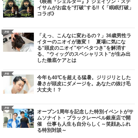
《映画『シェルター』》ジェイソン・ステ
イサムがお盆を“打破”する!!《「眠眠打破」
コラボ》
PR
「えっ、こんなに変わるの？」36歳男性ラ
イターのニオイが激変！ 夏場に気にな
る“頭皮のニオイ”や“ベタつき”を解消す
る、“ウィッグのスペシャリスト”が生み出
した徹底ケアとは
PR
今年も40℃を超える猛暑。ジリジリとした
暑さが頭皮にダメージを。あなたの抜け毛
大丈夫！？
PR
オープン1周年を記念した特別イベントがサ
ムソナイト・ブラックレーベル銀座店で開
催 仕事も人生も自分らしく～笑顔あふれ
る特別対談～