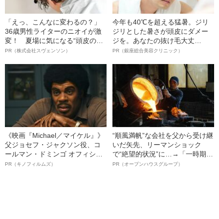
「えっ、こんなに変わるの？」
今年も40℃を超える猛暑。ジリ
36歳男性ライターのニオイが激
ジリとした暑さが頭皮にダメー
変！ 夏場に気になる“頭皮のニ
ジを。あなたの抜け毛大丈
オイ”や“ベタつき”を解消す
夫！？
PR（株式会社スヴェンソン）
PR（銀座総合美容クリニック）
る、“ウィッグのスペシャリス
ト”が生み出した徹底ケアとは
《映画『Michael／マイケル』》
“順風満帆”な会社を父から受け継
父ジョセフ・ジャクソン役、コ
いだ矢先、リーマンショック
ールマン・ドミンゴ オフィシャ
で“絶望的状況”に…→「一時期は
ルインタビュー“観客を魅了した
納品3年待ち」のヒット商品を生
PR（キノフィルムズ）
PR（オープンハウスグループ）
名優、複雑な父親像への想いを
んで危機を脱した四代目社長が
語る”《日本興収70億円突破》
明かす、“逆転の戦術”