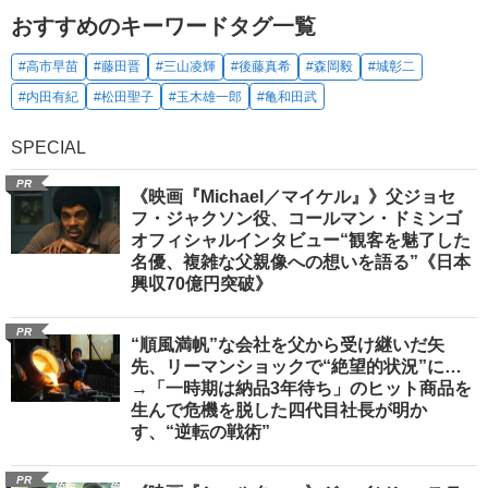
おすすめのキーワードタグ一覧
#高市早苗
#藤田晋
#三山凌輝
#後藤真希
#森岡毅
#城彰二
#内田有紀
#松田聖子
#玉木雄一郎
#亀和田武
SPECIAL
PR
《映画『Michael／マイケル』》父ジョセ
フ・ジャクソン役、コールマン・ドミンゴ
オフィシャルインタビュー“観客を魅了した
名優、複雑な父親像への想いを語る”《日本
興収70億円突破》
PR
“順風満帆”な会社を父から受け継いだ矢
先、リーマンショックで“絶望的状況”に…
→「一時期は納品3年待ち」のヒット商品を
生んで危機を脱した四代目社長が明か
す、“逆転の戦術”
PR