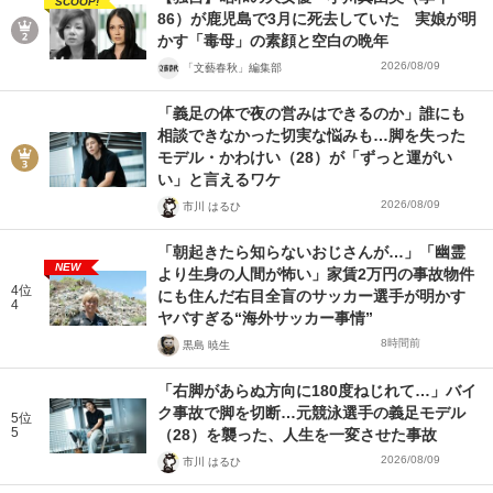
SCOOP!
86）が鹿児島で3月に死去していた 実娘が明
かす「毒母」の素顔と空白の晩年
2026/08/09
「文藝春秋」編集部
「義足の体で夜の営みはできるのか」誰にも
相談できなかった切実な悩みも…脚を失った
モデル・かわけい（28）が「ずっと運がい
い」と言えるワケ
2026/08/09
市川 はるひ
「朝起きたら知らないおじさんが…」「幽霊
NEW
より生身の人間が怖い」家賃2万円の事故物件
4位
にも住んだ右目全盲のサッカー選手が明かす
4
ヤバすぎる“海外サッカー事情”
8時間前
黒島 暁生
「右脚があらぬ方向に180度ねじれて…」バイ
ク事故で脚を切断…元競泳選手の義足モデル
5位
5
（28）を襲った、人生を一変させた事故
2026/08/09
市川 はるひ