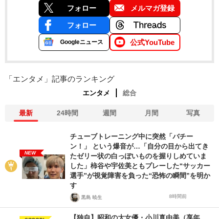
フォロー
メルマガ登録
フォロー
公式YouTube
Googleニュース
「エンタメ」記事のランキング
エンタメ
総合
最新
24時間
週間
月間
写真
チューブトレーニング中に突然「バチー
ン！」 という爆音が…「自分の目から出てき
NEW
たゼリー状の白っぽいものを握りしめていま
した」柿谷や宇佐美ともプレーした“サッカー
選手”が視覚障害を負った“恐怖の瞬間”を明か
す
8時間前
黒島 暁生
【独自】昭和の大女優・小川真由美（享年