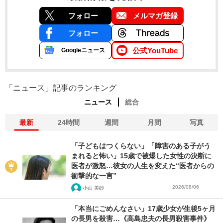
フォロー
メルマガ登録
フォロー
公式YouTube
Googleニュース
「ニュース」記事のランキング
ニュース
総合
最新
24時間
週間
月間
写真
「子どもはつくらない」「障害のある子がう
まれると怖い」15歳で被爆した女性の決断に
医者が激怒…彼女の人生を変えた“医者からの
衝撃的な一言”
2026/08/06
小山 美砂
「本当にごめんなさい」17歳少女が生後5ヶ月
の長男を殺害…《高島忠夫の長男殺害事件》