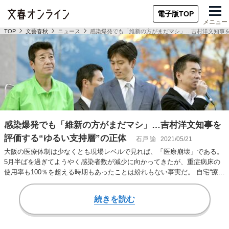
電子版TOP
メニュー
TOP
文藝春秋
ニュース
感染爆発でも「維新の方がまだマシ」…吉村洋文知事を
感染爆発でも「維新の方がまだマシ」…吉村洋文知事を
評価する“ゆるい支持層”の正体
石戸 諭
2021/05/21
大阪の医療体制は少なくとも現場レベルで見れば、「医療崩壊」である。
5月半ばを過ぎてようやく感染者数が減少に向かってきたが、重症病床の
使用率も100％を超える時期もあったことは紛れもない事実だ。 自宅“療
養”者も急増…
続きを読む