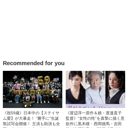
Recommended for you
《祝59歳》日本中の【ステイサ
《渡辺淳一原作＆娘・渡邉直子
ム愛】が大暴走！ “勝手に”生誕
監督》“女性の性”を真摯に描く意
祭試写会開催！ 主演も助演も全
欲作に黒木瞳・西岡德馬・吉田