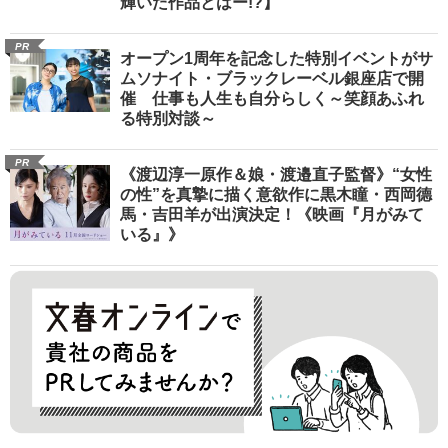
輝いた作品とはー!?】
PR
オープン1周年を記念した特別イベントがサ
ムソナイト・ブラックレーベル銀座店で開
催 仕事も人生も自分らしく～笑顔あふれ
る特別対談～
PR
《渡辺淳一原作＆娘・渡邉直子監督》“女性
の性”を真摯に描く意欲作に黒木瞳・西岡德
馬・吉田羊が出演決定！《映画『月がみて
いる』》