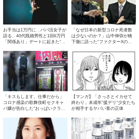
お手当は1万円に…パパ活女子が
「なぜ日本の新型コロナ死者数
語る、40代既婚男性と1回6万円
は少ないのか？」山中伸弥が橋
「関係あり」デートに起きた“劇
下徹に語った“ファクターXの存
的な変化”
在”
「キスもします。仕事だから」
【マンガ】「さっさとイカせて
コロナ感染の歌舞伎町セクキャ
終わり」未成年”援デリ”少女たち
バ嬢が告白した“おっぱいクラス
が相手するヤバい客の正体
ター”の現在