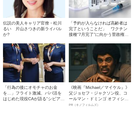
伝説の美人キャリア官僚・松川
「予約が入らなければ高齢者は
るい 片山さつきの新ライバル
完了ということだ」 ワクチン
か?
接種“7月完了”に向かう菅政権の
「異常な熱量」
「行為の後にオモチャのお金
《映画『Michael／マイケル』》
を…」フライト激減、パパ活を
父ジョセフ・ジャクソン役、コ
はじめた現役CAが語る“シビア
ールマン・ドミンゴ オフィシャ
さ”
ルインタビュー“観客を魅了した
PR（キノフィルムズ）
名優、複雑な父親像への想いを
語る”《日本興収70億円突破》