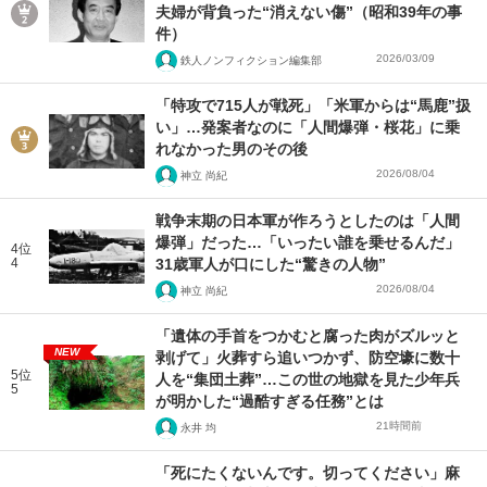
夫婦が背負った“消えない傷”（昭和39年の事
件）
2026/03/09
鉄人ノンフィクション編集部
「特攻で715人が戦死」「米軍からは“馬鹿”扱
い」…発案者なのに「人間爆弾・桜花」に乗
れなかった男のその後
2026/08/04
神立 尚紀
戦争末期の日本軍が作ろうとしたのは「人間
爆弾」だった…「いったい誰を乗せるんだ」
4位
4
31歳軍人が口にした“驚きの人物”
2026/08/04
神立 尚紀
「遺体の手首をつかむと腐った肉がズルッと
NEW
剥げて」火葬すら追いつかず、防空壕に数十
5位
人を“集団土葬”…この世の地獄を見た少年兵
5
が明かした“過酷すぎる任務”とは
21時間前
永井 均
「死にたくないんです。切ってください」麻