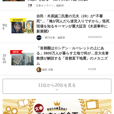
「文春オンライン」編集部
自民・木原誠二氏妻の元夫（28）が“不審
SCOOP!
死”…「俺が死んだら迷宮入りですから」怪死
9位
現場を知るキーマンが重大証言《木原事件に
9
新展開》
2026/08/05
「週刊文春」編集部
「首都圏はロシアン・ルーレットの上にあ
NEW
る」3800万人が暮らす土地で何が…京大名誉
10
教授が解説する「首都直下地震」のメカニズ
位
10
ム
54分前
鎌田 浩毅
11位から20位を見る