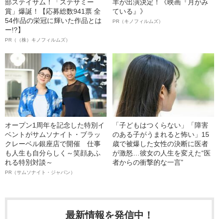
部ステイサム！「ステサミー
羊が出演決定！《映画『月がみ
賞」爆誕！【応募総数941票 全
ている』》
54作品の栄冠に輝いた作品とは
PR（キノフィルムズ）
ー!?】
PR（（株）キノフィルムズ）
オープン1周年を記念した特別イ
「子どもはつくらない」「障害
ベントがサムソナイト・ブラッ
のある子がうまれると怖い」15
クレーベル銀座店で開催 仕事
歳で被爆した女性の決断に医者
も人生も自分らしく～笑顔あふ
が激怒…彼女の人生を変えた“医
れる特別対談～
者からの衝撃的な一言”
PR（サムソナイト・ジャパン）
最新情報を発信中！