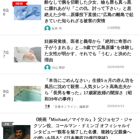
酔なしで腕を切断した少女、瞼も唇も真っ黒
NEW
に腫れあがり「この仇、討って下さい」と息
6位
6
絶えた少年…原爆投下直後に“広島の離島で起
きていた知られざる被害の実情
21時間前
永井 均
妊娠発覚後、医者と義母から「絶対に奇形の
子がうまれる」と…9歳で“広島原爆”を体験し
7位
た女性が明かす、それでも「うむ」と決めた
7
理由
2026/08/06
小山 美砂
「本当にごめんなさい」生後5ヵ月の赤ん坊を
風呂に沈めて殺害…人気タレント高島忠夫か
8位
ら「長男を奪った」17歳家政婦の闇深さ（昭
8
和39年の事件）
2026/03/13
「文春オンライン」編集部
《映画『Michael／マイケル』》父ジョセフ・ジャ
PR
クソン役、コールマン・ドミンゴ オフィシャルイ
ンタビュー“観客を魅了した名優、複雑な父親像へ
の想いを語る”《日本興収70億円突破》