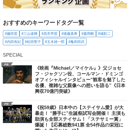
おすすめのキーワードタグ一覧
#藤田晋
#三山凌輝
#高市早苗
#後藤真希
#森岡毅
#城彰二
#内田有紀
#松田聖子
#玉木雄一郎
#亀和田武
SPECIAL
PR
《映画『Michael／マイケル』》父ジョセ
フ・ジャクソン役、コールマン・ドミンゴ
オフィシャルインタビュー“観客を魅了した
名優、複雑な父親像への想いを語る”《日本
興収70億円突破》
PR
《祝59歳》日本中の【ステイサム愛】が大
暴走！ “勝手に”生誕祭試写会開催！ 主演も
助演も全部ステイサム！「ステサミー賞」
爆誕！【応募総数941票 全54作品の栄冠に