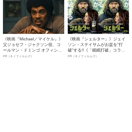
《映画『Michael／マイケル』》
《映画『シェルター』》ジェイ
父ジョセフ・ジャクソン役、コ
ソン・ステイサムがお盆を“打
ールマン・ドミンゴ オフィシャ
破”する!!《「眠眠打破」コラ
ルインタビュー“観客を魅了した
ボ》
PR（キノフィルムズ）
PR（キノフィルムズ）
名優、複雑な父親像への想いを
語る”《日本興収70億円突破》