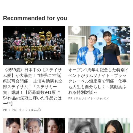
Recommended for you
《祝59歳》日本中の【ステイサ
オープン1周年を記念した特別イ
ム愛】が大暴走！ “勝手に”生誕
ベントがサムソナイト・ブラッ
祭試写会開催！ 主演も助演も全
クレーベル銀座店で開催 仕事
部ステイサム！「ステサミー
も人生も自分らしく～笑顔あふ
賞」爆誕！【応募総数941票 全
れる特別対談～
54作品の栄冠に輝いた作品とは
PR（サムソナイト・ジャパン）
ー!?】
PR（（株）キノフィルムズ）