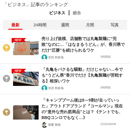
「ビジネス」記事のランキング
ビジネス
総合
最新
24時間
週間
月間
写真
売り上げ規模、店舗数では丸亀製麺に“完
NEW
敗”なのに…「はなまるうどん」が、香川県で
だけ“圧勝”を続けられるワケ
5時間前
宮武 和多哉
「丸亀をパクるな騒動」だけじゃない…今で
NEW
も“うどん県”香川でだけ【丸亀製麺が苦戦す
る】根深いワケ
5時間前
宮武 和多哉
「キャンプブーム後は8～9割が去っていっ
た」アウトドアブランド『コールマン』現在
の“意外な売れ筋商品”とは？《テントでも、
BBQコンロでもなく…》
2026/08/08
徳重 龍徳