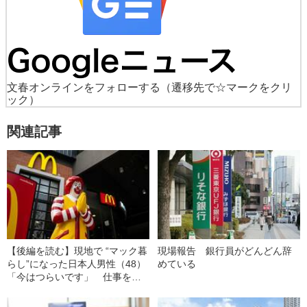
文春オンラインをフォローする
（遷移先で☆マークをクリ
ック）
関連記事
【後編を読む】現地で “マック暮
現場報告 銀行員がどんどん辞
らし”になった日本人男性（48）
めている
「今はつらいです」 仕事を求
めてタイに渡った男の切ない末
路