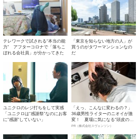
テレワークで試される“本当の能
「東京を知らない地方の人」が
力” アフターコロナで「落ちこ
買うのがタワーマンションなの
ぼれる会社員」が分かってきた
だ
ユニクロのレジ打ちをして実感
「えっ、こんなに変わるの？」
「ユニクロは“感謝祭”なのにお客
36歳男性ライターのニオイが激
に”感謝”していない」
変！ 夏場に気になる“頭皮のニ
オイ”や“ベタつき”を解消す
PR（株式会社スヴェンソン）
る、“ウィッグのスペシャリス
ト”が生み出した徹底ケアとは