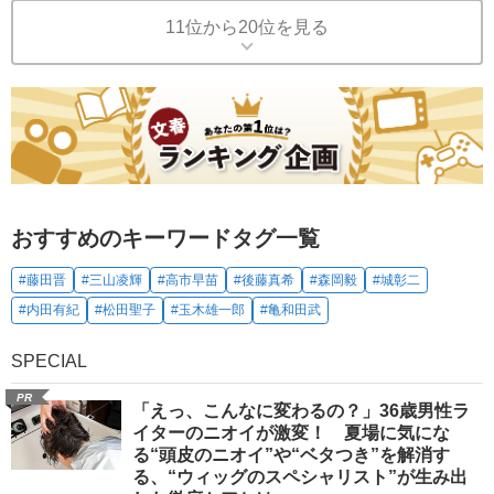
11位から20位を見る
おすすめのキーワードタグ一覧
#藤田晋
#三山凌輝
#高市早苗
#後藤真希
#森岡毅
#城彰二
#内田有紀
#松田聖子
#玉木雄一郎
#亀和田武
SPECIAL
PR
「えっ、こんなに変わるの？」36歳男性ラ
イターのニオイが激変！ 夏場に気にな
る“頭皮のニオイ”や“ベタつき”を解消す
る、“ウィッグのスペシャリスト”が生み出