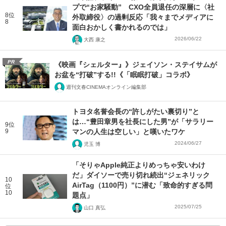
プで“お家騒動” CXO全員退任の深層に〈社
8位
外取締役〉の過剰反応「我々までメディアに
8
面白おかしく書かれるのでは」
2026/06/22
大西 康之
PR
《映画『シェルター』》ジェイソン・ステイサムが
お盆を“打破”する!!《「眠眠打破」コラボ》
週刊文春CINEMAオンライン編集部
トヨタ名誉会長の“許しがたい裏切り”と
は…“豊田章男を社長にした男”が「サラリー
9位
9
マンの人生は空しい」と嘆いたワケ
2024/06/27
児玉 博
「そりゃApple純正よりめっちゃ安いわけ
だ」ダイソーで売り切れ続出“ジェネリック
10
AirTag（1100円）”に潜む「致命的すぎる問
位
10
題点」
2025/07/25
山口 真弘