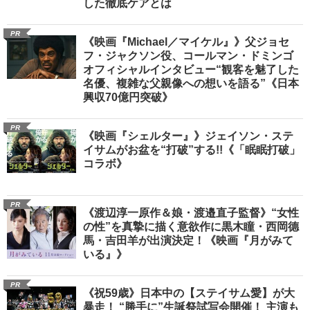
した徹底ケアとは
PR
《映画『Michael／マイケル』》父ジョセ
フ・ジャクソン役、コールマン・ドミンゴ
オフィシャルインタビュー“観客を魅了した
名優、複雑な父親像への想いを語る”《日本
興収70億円突破》
PR
《映画『シェルター』》ジェイソン・ステ
イサムがお盆を“打破”する!!《「眠眠打破」
コラボ》
PR
《渡辺淳一原作＆娘・渡邉直子監督》“女性
の性”を真摯に描く意欲作に黒木瞳・西岡德
馬・吉田羊が出演決定！《映画『月がみて
いる』》
PR
《祝59歳》日本中の【ステイサム愛】が大
暴走！ “勝手に”生誕祭試写会開催！ 主演も