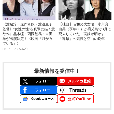
《渡辺淳一原作＆娘・渡邉直子
【独自】昭和の大女優・小川真
監督》“女性の性”を真摯に描く意
由美（享年86）が鹿児島で3月に
欲作に黒木瞳・西岡德馬・吉田
死去していた 実娘が明かす
羊が出演決定！《映画『月がみ
「毒母」の素顔と空白の晩年
ている』》
PR（キノフィルムズ）
最新情報を発信中！
フォロー
メルマガ登録
フォロー
公式YouTube
Googleニュース