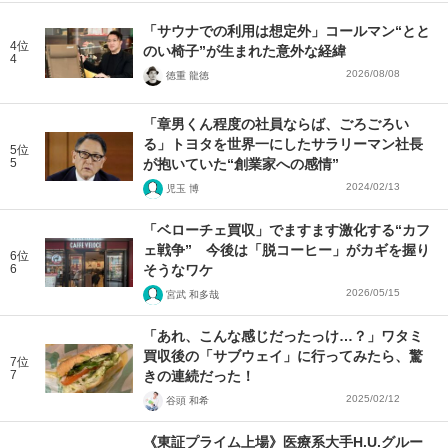
「サウナでの利用は想定外」コールマン“とと
4位
のい椅子”が生まれた意外な経緯
4
2026/08/08
徳重 龍徳
「章男くん程度の社員ならば、ごろごろい
る」トヨタを世界一にしたサラリーマン社長
5位
5
が抱いていた“創業家への感情”
2024/02/13
児玉 博
「ベローチェ買収」でますます激化する“カフ
ェ戦争” 今後は「脱コーヒー」がカギを握り
6位
6
そうなワケ
2026/05/15
宮武 和多哉
「あれ、こんな感じだったっけ…？」ワタミ
買収後の「サブウェイ」に行ってみたら、驚
7位
7
きの連続だった！
2025/02/12
谷頭 和希
《東証プライム上場》医療系大手H.U.グルー