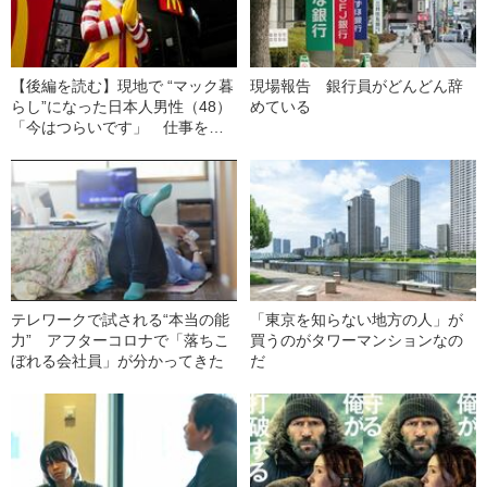
【後編を読む】現地で “マック暮
現場報告 銀行員がどんどん辞
らし”になった日本人男性（48）
めている
「今はつらいです」 仕事を求
めてタイに渡った男の切ない末
路
テレワークで試される“本当の能
「東京を知らない地方の人」が
力” アフターコロナで「落ちこ
買うのがタワーマンションなの
ぼれる会社員」が分かってきた
だ