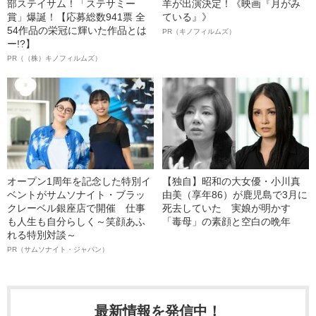
部ステイサム！「ステサミー
羊が出演決定！《映画『月がみ
賞」爆誕！【応募総数941票 全
ている』》
54作品の栄冠に輝いた作品とは
PR（キノフィルムズ）
ー!?】
PR（（株）キノフィルムズ）
オープン1周年を記念した特別イ
【独自】昭和の大女優・小川真
ベントがサムソナイト・ブラッ
由美（享年86）が鹿児島で3月に
クレーベル銀座店で開催 仕事
死去していた 実娘が明かす
も人生も自分らしく～笑顔あふ
「毒母」の素顔と空白の晩年
れる特別対談～
PR（サムソナイト・ジャパン）
最新情報を発信中！