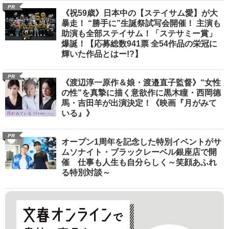
PR
《祝59歳》日本中の【ステイサム愛】が大
暴走！ “勝手に”生誕祭試写会開催！ 主演も
助演も全部ステイサム！「ステサミー賞」
爆誕！【応募総数941票 全54作品の栄冠に
輝いた作品とはー!?】
PR
《渡辺淳一原作＆娘・渡邉直子監督》“女性
の性”を真摯に描く意欲作に黒木瞳・西岡德
馬・吉田羊が出演決定！《映画『月がみて
いる』》
PR
オープン1周年を記念した特別イベントがサ
ムソナイト・ブラックレーベル銀座店で開
催 仕事も人生も自分らしく～笑顔あふれ
る特別対談～