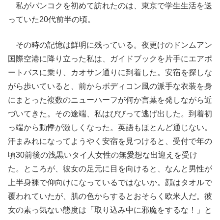
私がバンコクを初めて訪れたのは、東京で学生生活を送
っていた20代前半の頃。
その時の記憶は鮮明に残っている。夜更けのドンムアン
国際空港に降り立った私は、ガイドブックを片手にエアポ
ートバスに乗り、カオサン通りに到着した。安宿を探しな
がら歩いていると、前からボディコン風の派手な衣装を身
にまとった複数のニューハーフが何か言葉を発しながら近
づいてきた。その途端、私はびびって逃げ出した。到着初
っ端から動悸が激しくなった。英語もほとんど通じない。
汗まみれになってようやく安宿を見つけると、受付で年の
頃30前後の浅黒いタイ人女性の無愛想な出迎えを受け
た。ところが、彼女の足元に目を向けると、なんと男性が
上半身裸で仰向けになっているではないか。顔はタオルで
覆われていたが、肌の色からするとおそらく欧米人だ。彼
女の素っ気ない態度は「取り込み中に邪魔をするな！」と