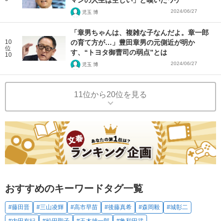
2024/06/27
児玉 博
「章男ちゃんは、複雑な子なんだよ。章一郎
10
の育て方が…」豊田章男の元側近が明か
位
す、“トヨタ御曹司の弱点”とは
10
2024/06/27
児玉 博
11位から20位を見る
おすすめのキーワードタグ一覧
#藤田晋
#三山凌輝
#高市早苗
#後藤真希
#森岡毅
#城彰二
#内田有紀
#松田聖子
#玉木雄一郎
#亀和田武