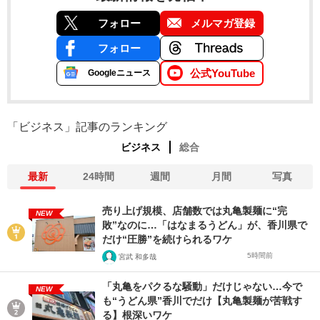
フォロー
メルマガ登録
フォロー
公式YouTube
Googleニュース
「ビジネス」記事のランキング
ビジネス
総合
最新
24時間
週間
月間
写真
売り上げ規模、店舗数では丸亀製麺に“完
NEW
敗”なのに…「はなまるうどん」が、香川県で
だけ“圧勝”を続けられるワケ
5時間前
宮武 和多哉
「丸亀をパクるな騒動」だけじゃない…今で
NEW
も“うどん県”香川でだけ【丸亀製麺が苦戦す
る】根深いワケ