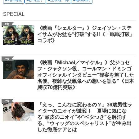
SPECIAL
PR
《映画『シェルター』》ジェイソン・ステ
イサムがお盆を“打破”する!!《「眠眠打破」
コラボ》
PR
《映画『Michael／マイケル』》父ジョセ
フ・ジャクソン役、コールマン・ドミンゴ
オフィシャルインタビュー“観客を魅了した
名優、複雑な父親像への想いを語る”《日本
興収70億円突破》
PR
「えっ、こんなに変わるの？」36歳男性ラ
イターのニオイが激変！ 夏場に気にな
る“頭皮のニオイ”や“ベタつき”を解消す
る、“ウィッグのスペシャリスト”が生み出
した徹底ケアとは