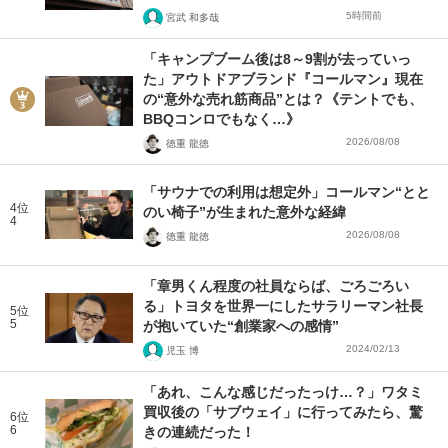
5時間前
宮武 和多哉
「キャンプブーム後は8～9割が去っていっ
た」アウトドアブランド『コールマン』現在
の“意外な売れ筋商品”とは？《テントでも、
BBQコンロでもなく…》
2026/08/08
徳重 龍徳
「サウナでの利用は想定外」コールマン“とと
4位
のい椅子”が生まれた意外な経緯
4
2026/08/08
徳重 龍徳
「章男くん程度の社員ならば、ごろごろい
る」トヨタを世界一にしたサラリーマン社長
5位
5
が抱いていた“創業家への感情”
2024/02/13
児玉 博
「あれ、こんな感じだったっけ…？」ワタミ
買収後の「サブウェイ」に行ってみたら、驚
6位
6
きの連続だった！