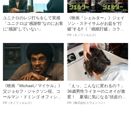
ユニクロのレジ打ちをして実感
《映画『シェルター』》ジェイ
「ユニクロは“感謝祭”なのにお客
ソン・ステイサムがお盆を“打
に”感謝”していない」
破”する!!《「眠眠打破」コラ
ボ》
PR（キノフィルムズ）
《映画『Michael／マイケル』》
「えっ、こんなに変わるの？」
父ジョセフ・ジャクソン役、コ
36歳男性ライターのニオイが激
ールマン・ドミンゴ オフィシャ
変！ 夏場に気になる“頭皮のニ
ルインタビュー“観客を魅了した
オイ”や“ベタつき”を解消す
PR（キノフィルムズ）
PR（株式会社スヴェンソン）
名優、複雑な父親像への想いを
る、“ウィッグのスペシャリス
語る”《日本興収70億円突破》
ト”が生み出した徹底ケアとは