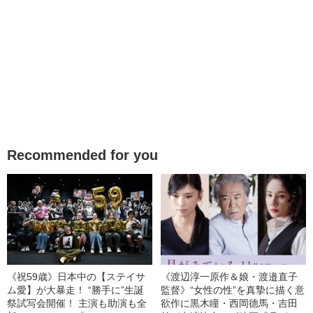
Recommended for you
《祝59歳》日本中の【ステイサ
《渡辺淳一原作＆娘・渡邉直子
ム愛】が大暴走！ “勝手に”生誕
監督》“女性の性”を真摯に描く意
祭試写会開催！ 主演も助演も全
欲作に黒木瞳・西岡德馬・吉田