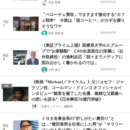
2025/02/12
谷頭 和希
「ベローチェ買収」でますます激化する“カフ
ェ戦争” 今後は「脱コーヒー」がカギを握り
7位
7
そうなワケ
2026/05/15
宮武 和多哉
《東証プライム上場》医療系大手H.U.グルー
プで“お家騒動” CXO全員退任の深層に〈社
8位
外取締役〉の過剰反応「我々までメディアに
8
面白おかしく書かれるのでは」
2026/06/22
大西 康之
《映画『Michael／マイケル』》父ジョセフ・ジャ
PR
クソン役、コールマン・ドミンゴ オフィシャルイ
ンタビュー“観客を魅了した名優、複雑な父親像へ
の想いを語る”《日本興収70億円突破》
「文春オンライン」編集部
トヨタ名誉会長の“許しがたい裏切り”と
は…“豊田章男を社長にした男”が「サラリー
9位
9
マンの人生は空しい」と嘆いたワケ