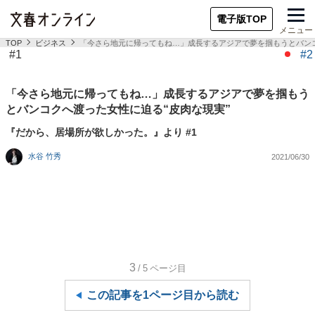
電子版TOP
メニュー
TOP
ビジネス
「今さら地元に帰ってもね…」成長するアジアで夢を掴もうとバンコ
#1
#2
「今さら地元に帰ってもね…」成長するアジアで夢を掴もう
とバンコクへ渡った女性に迫る“皮肉な現実”
『だから、居場所が欲しかった。』より #1
水谷 竹秀
2021/06/30
3
/5
ページ目
この記事を1ページ目から読む