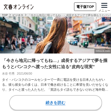
電子版TOP
メニュー
TOP
ビジネス
「今さら地元に帰ってもね…」成長するアジアで夢を掴もうとバンコ
「今さら地元に帰ってもね…」成長するアジアで夢を掴
もうとバンコクへ渡った女性に迫る“皮肉な現実”
水谷 竹秀
2021/06/30
タイ・バンコクのコールセンターで一斉に電話を受ける日本人たちがい
る。彼ら彼女らの多くは、日本で働き続けることに希望を見いだせなくな
り、タイへと渡った人たちだ。「英語もタイ語もできないけれど海外勤務
経験で成長したい！…
続きを読む