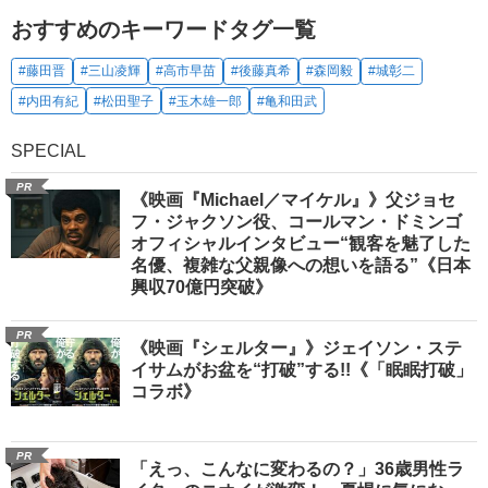
おすすめのキーワードタグ一覧
#藤田晋
#三山凌輝
#高市早苗
#後藤真希
#森岡毅
#城彰二
#内田有紀
#松田聖子
#玉木雄一郎
#亀和田武
SPECIAL
PR
《映画『Michael／マイケル』》父ジョセ
フ・ジャクソン役、コールマン・ドミンゴ
オフィシャルインタビュー“観客を魅了した
名優、複雑な父親像への想いを語る”《日本
興収70億円突破》
PR
《映画『シェルター』》ジェイソン・ステ
イサムがお盆を“打破”する!!《「眠眠打破」
コラボ》
PR
「えっ、こんなに変わるの？」36歳男性ラ