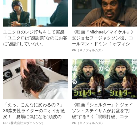
ユニクロのレジ打ちをして実感
《映画『Michael／マイケル』》
「ユニクロは“感謝祭”なのにお客
父ジョセフ・ジャクソン役、コ
に”感謝”していない」
ールマン・ドミンゴ オフィシャ
ルインタビュー“観客を魅了した
PR（キノフィルムズ）
名優、複雑な父親像への想いを
語る”《日本興収70億円突破》
「えっ、こんなに変わるの？」
《映画『シェルター』》ジェイ
36歳男性ライターのニオイが激
ソン・ステイサムがお盆を“打
変！ 夏場に気になる“頭皮のニ
破”する!!《「眠眠打破」コラ
オイ”や“ベタつき”を解消す
ボ》
PR（株式会社スヴェンソン）
PR（キノフィルムズ）
る、“ウィッグのスペシャリス
ト”が生み出した徹底ケアとは