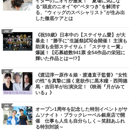
イターのニオイが激変！ 夏場に気にな
る“頭皮のニオイ”や“ベタつき”を解消す
る、“ウィッグのスペシャリスト”が生み出
した徹底ケアとは
PR
《祝59歳》日本中の【ステイサム愛】が大
暴走！ “勝手に”生誕祭試写会開催！ 主演も
助演も全部ステイサム！「ステサミー賞」
爆誕！【応募総数941票 全54作品の栄冠に
輝いた作品とはー!?】
PR
《渡辺淳一原作＆娘・渡邉直子監督》“女性
の性”を真摯に描く意欲作に黒木瞳・西岡德
馬・吉田羊が出演決定！《映画『月がみて
いる』》
PR
オープン1周年を記念した特別イベントがサ
ムソナイト・ブラックレーベル銀座店で開
催 仕事も人生も自分らしく～笑顔あふれ
る特別対談～