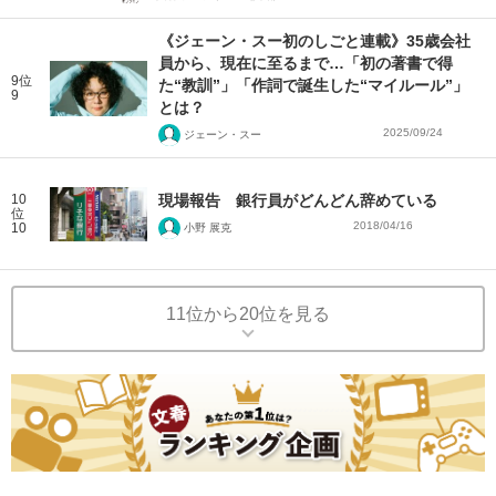
《ジェーン・スー初のしごと連載》35歳会社
員から、現在に至るまで…「初の著書で得
9位
た“教訓”」「作詞で誕生した“マイルール”」
9
とは？
2025/09/24
ジェーン・スー
10
現場報告 銀行員がどんどん辞めている
位
2018/04/16
10
小野 展克
11位から20位を見る