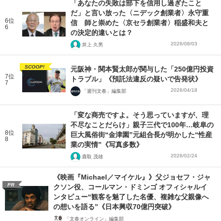
「あなたの失敗は部下を信用し過ぎたこと
だ」と言い放った〈ニデック創業者〉永守重
6位
信 師と崇めた〈京セラ創業者〉稲盛和夫と
6
の決定的違いとは？
2026/08/03
井上 久男
SCOOP!
元阪神・関本賢太郎が関与した「250億円投資
7位
トラブル」《預託法違反の疑いで告発状》
7
2026/04/18
「週刊文春」編集部
「変な商売ですよ。そう思っていますが、理
不尽なことだらけ」親子三代で100年…岐阜の
8位
巨大風俗街“金津園”元組合長が明かした“性産
8
業の実情”《写真多数》
2026/02/24
鹿取 茂雄
《映画『Michael／マイケル』》父ジョセフ・ジャ
PR
クソン役、コールマン・ドミンゴ オフィシャルイ
ンタビュー“観客を魅了した名優、複雑な父親像へ
の想いを語る”《日本興収70億円突破》
「文春オンライン」編集部