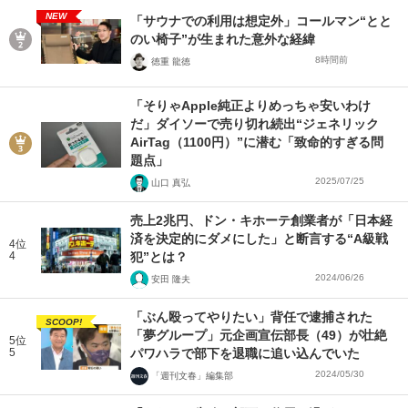
NEW
「サウナでの利用は想定外」コールマン“とと
のい椅子”が生まれた意外な経緯
8時間前
徳重 龍徳
「そりゃApple純正よりめっちゃ安いわけ
だ」ダイソーで売り切れ続出“ジェネリック
AirTag（1100円）”に潜む「致命的すぎる問
題点」
2025/07/25
山口 真弘
売上2兆円、ドン・キホーテ創業者が「日本経
済を決定的にダメにした」と断言する“A級戦
4位
4
犯”とは？
2024/06/26
安田 隆夫
「ぶん殴ってやりたい」背任で逮捕された
SCOOP!
「夢グループ」元企画宣伝部長（49）が壮絶
5位
5
パワハラで部下を退職に追い込んでいた
2024/05/30
「週刊文春」編集部