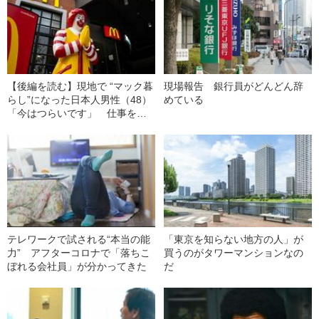
【後編を読む】現地で “マック暮
現場報告 銀行員がどんどん辞
らし”になった日本人男性（48）
めている
「今はつらいです」 仕事を求
めてタイに渡った男の切ない末
路
テレワークで試される“本当の能
「東京を知らない地方の人」が
力” アフターコロナで「落ちこ
買うのがタワーマンションなの
ぼれる会社員」が分かってきた
だ