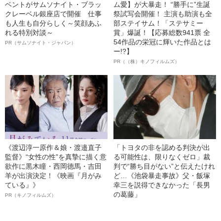
ベントがサムソナイト・ブラッ
ム愛】が大暴走！ “勝手に”生誕
クレーベル銀座店で開催 仕事
祭試写会開催！ 主演も助演も全
も人生も自分らしく～笑顔あふ
部ステイサム！「ステサミー
れる特別対談～
賞」爆誕！【応募総数941票 全
54作品の栄冠に輝いた作品とは
PR（サムソナイト・ジャパン）
ー!?】
PR（（株）キノフィルムズ）
《渡辺淳一原作＆娘・渡邉直子
「トヨタの非を認める判決が出
監督》“女性の性”を真摯に描く意
る可能性は、限りなくゼロ」裁
欲作に黒木瞳・西岡德馬・吉田
判で“勝ち目がない”と伝えたけれ
羊が出演決定！《映画『月がみ
ど…《池袋暴走事故》父・飯塚
ている』》
幸三を説得できなかった「長男
の葛藤」
PR（キノフィルムズ）