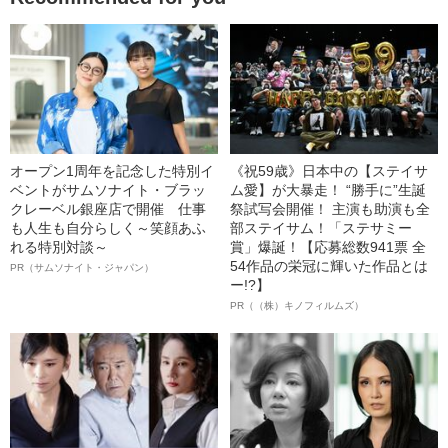
オープン1周年を記念した特別イ
《祝59歳》日本中の【ステイサ
ベントがサムソナイト・ブラッ
ム愛】が大暴走！ “勝手に”生誕
クレーベル銀座店で開催 仕事
祭試写会開催！ 主演も助演も全
も人生も自分らしく～笑顔あふ
部ステイサム！「ステサミー
れる特別対談～
賞」爆誕！【応募総数941票 全
54作品の栄冠に輝いた作品とは
PR（サムソナイト・ジャパン）
ー!?】
PR（（株）キノフィルムズ）