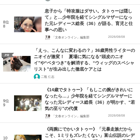
息子から「特攻服はダサい。タトゥーは隠し
て」と…少年院を経てシングルマザーになっ
8位
た元レディース総長（36）が語る、育児と仕
8
事への思い
2026/08/08
「文春オンライン」編集部
「えっ、こんなに変わるの？」36歳男性ライターの
PR
ニオイが激変！ 夏場に気になる“頭皮のニオ
イ”や“ベタつき”を解消する、“ウィッグのスペシャ
リスト”が生み出した徹底ケアとは
二瓶 仁志
《14歳でタトゥー》「もしこの腕がきれいに
なったら…」少年院を経てシングルマザーに
9位
なった元レディース総長（36）が明かす、“若
9
気の至り”の代償
2026/08/08
「文春オンライン」編集部
《両腕にでかいタトゥー》「元暴走族だから
こそ、1ミリもズレたくない」富山伝説のレデ
10