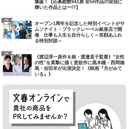
爆誕！【応募総数941票 全54作品の栄冠に
輝いた作品とはー!?】
PR
オープン1周年を記念した特別イベントがサ
ムソナイト・ブラックレーベル銀座店で開
催 仕事も人生も自分らしく～笑顔あふれ
る特別対談～
PR
《渡辺淳一原作＆娘・渡邉直子監督》“女性
の性”を真摯に描く意欲作に黒木瞳・西岡德
馬・吉田羊が出演決定！《映画『月がみて
いる』》