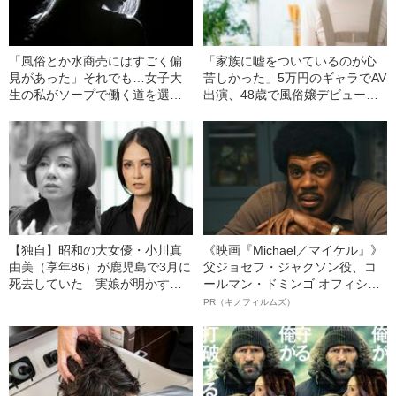
「風俗とか水商売にはすごく偏
「家族に嘘をついているのが心
見があった」それでも…女子大
苦しかった」5万円のギャラでAV
生の私がソープで働く道を選ん
出演、48歳で風俗嬢デビューし
だワケ
た女性の“告白”
【独自】昭和の大女優・小川真
《映画『Michael／マイケル』》
由美（享年86）が鹿児島で3月に
父ジョセフ・ジャクソン役、コ
死去していた 実娘が明かす
ールマン・ドミンゴ オフィシャ
「毒母」の素顔と空白の晩年
ルインタビュー“観客を魅了した
PR（キノフィルムズ）
名優、複雑な父親像への想いを
語る”《日本興収70億円突破》