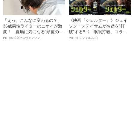
「えっ、こんなに変わるの？」
《映画『シェルター』》ジェイ
36歳男性ライターのニオイが激
ソン・ステイサムがお盆を“打
変！ 夏場に気になる“頭皮のニ
破”する!!《「眠眠打破」コラ
オイ”や“ベタつき”を解消す
ボ》
PR（株式会社スヴェンソン）
PR（キノフィルムズ）
る、“ウィッグのスペシャリス
ト”が生み出した徹底ケアとは