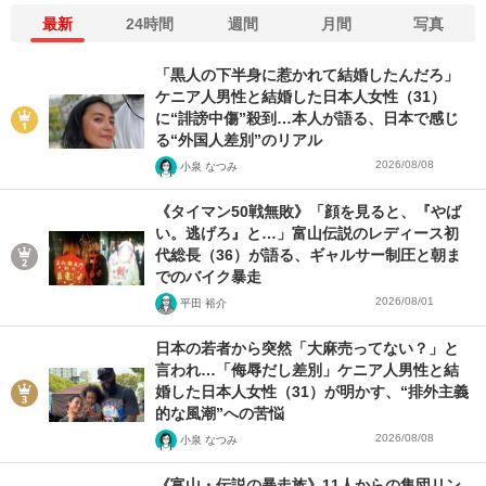
最新
24時間
週間
月間
写真
「黒人の下半身に惹かれて結婚したんだろ」
ケニア人男性と結婚した日本人女性（31）
に“誹謗中傷”殺到…本人が語る、日本で感じ
る“外国人差別”のリアル
2026/08/08
小泉 なつみ
《タイマン50戦無敗》「顔を見ると、『やば
い。逃げろ』と…」富山伝説のレディース初
代総長（36）が語る、ギャルサー制圧と朝ま
でのバイク暴走
2026/08/01
平田 裕介
日本の若者から突然「大麻売ってない？」と
言われ…「侮辱だし差別」ケニア人男性と結
婚した日本人女性（31）が明かす、“排外主義
的な風潮”への苦悩
2026/08/08
小泉 なつみ
《富山・伝説の暴走族》11人からの集団リン