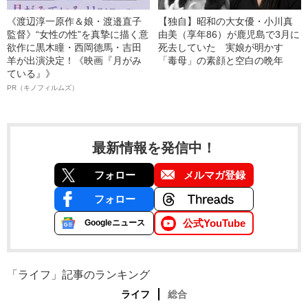
《渡辺淳一原作＆娘・渡邉直子
【独自】昭和の大女優・小川真
監督》“女性の性”を真摯に描く意
由美（享年86）が鹿児島で3月に
欲作に黒木瞳・西岡德馬・吉田
死去していた 実娘が明かす
羊が出演決定！《映画『月がみ
「毒母」の素顔と空白の晩年
ている』》
PR（キノフィルムズ）
最新情報を発信中！
フォロー
メルマガ登録
フォロー
公式YouTube
Googleニュース
「ライフ」記事のランキング
ライフ
総合