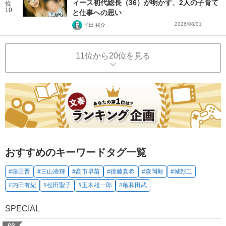
ィース初代総長（36）が明かす、2人の子育て
位
10
と仕事への思い
2026/08/01
平田 裕介
11位から20位を見る
おすすめのキーワードタグ一覧
#藤田晋
#三山凌輝
#高市早苗
#後藤真希
#森岡毅
#城彰二
#内田有紀
#松田聖子
#玉木雄一郎
#亀和田武
SPECIAL
PR