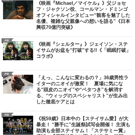
《映画『Michael／マイケル』》父ジョセ
フ・ジャクソン役、コールマン・ドミンゴ
オフィシャルインタビュー“観客を魅了した
名優、複雑な父親像への想いを語る”《日本
興収70億円突破》
PR
《映画『シェルター』》ジェイソン・ステ
イサムがお盆を“打破”する!!《「眠眠打破」
コラボ》
PR
「えっ、こんなに変わるの？」36歳男性ラ
イターのニオイが激変！ 夏場に気にな
る“頭皮のニオイ”や“ベタつき”を解消す
る、“ウィッグのスペシャリスト”が生み出
した徹底ケアとは
PR
《祝59歳》日本中の【ステイサム愛】が大
暴走！ “勝手に”生誕祭試写会開催！ 主演も
助演も全部ステイサム！「ステサミー賞」