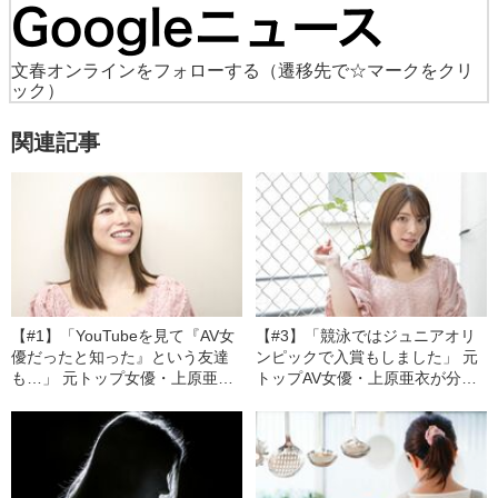
文春オンラインをフォローする
（遷移先で☆マークをクリ
ック）
関連記事
【#1】「YouTubeを見て『AV女
【#3】「競泳ではジュニアオリ
優だったと知った』という友達
ンピックで入賞もしました」 元
も…」 元トップ女優・上原亜衣
トップAV女優・上原亜衣が分析
が語る“身バレの現実”と“動画戦
する自分の“最大の武器”とは？
略”