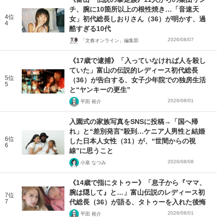
チ、腕に10箇所以上の根性焼き…「音速天
4位
女」初代総長しおりさん（36）が明かす、過
4
酷すぎる10代
2026/08/07
「文春オンライン」編集部
《17歳で逮捕》「入っていなければ人を殺し
ていた」富山の伝説的レディース初代総長
5位
（36）が告白する、女子少年院での独房生活
5
と“ヤンキーの更生”
2026/08/01
平田 裕介
入園式の家族写真をSNSに投稿→「国へ帰
れ」と“差別発言”殺到…ケニア人男性と結婚
6位
した日本人女性（31）が、“世間からの視
6
線”に思うこと
2026/08/08
小泉 なつみ
《14歳で指にタトゥー》「息子から『ママ、
腕は隠して』と…」富山伝説のレディース初
7位
7
代総長（36）が語る、タトゥーを入れた後悔
2026/08/01
平田 裕介