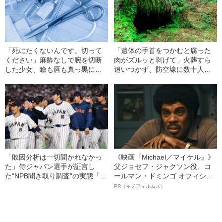
「死にたくないんです。切って
「遺体の手首をつかむと腐った
ください」麻酔なしで腕を切断
肉がズルッと剥げて」火葬すら
した少女、瞼も唇も真っ黒に腫
追いつかず、防空壕に数十人
れあがり「この仇、討って下さ
を“集団土葬”…この世の地獄を見
い」と息絶えた少年…原爆投下
た少年兵が明かした“過酷すぎる
直後に“広島の離島で起きていた
任務”とは
知られざる被害の実情
「敗因分析は一切聞かれなかっ
《映画『Michael／マイケル』》
た」侍ジャパン選手が証言し
父ジョセフ・ジャクソン役、コ
た“NPB聞き取り調査”の実態「選
ールマン・ドミンゴ オフィシャ
手から次期監督の要求は…」
ルインタビュー“観客を魅了した
PR（キノフィルムズ）
名優、複雑な父親像への想いを
語る”《日本興収70億円突破》