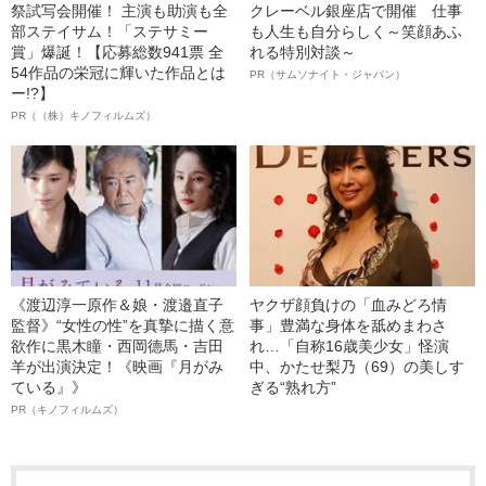
祭試写会開催！ 主演も助演も全
クレーベル銀座店で開催 仕事
部ステイサム！「ステサミー
も人生も自分らしく～笑顔あふ
賞」爆誕！【応募総数941票 全
れる特別対談～
54作品の栄冠に輝いた作品とは
PR（サムソナイト・ジャパン）
ー!?】
PR（（株）キノフィルムズ）
《渡辺淳一原作＆娘・渡邉直子
ヤクザ顔負けの「血みどろ情
監督》“女性の性”を真摯に描く意
事」豊満な身体を舐めまわさ
欲作に黒木瞳・西岡德馬・吉田
れ…「自称16歳美少女」怪演
羊が出演決定！《映画『月がみ
中、かたせ梨乃（69）の美しす
ている』》
ぎる“熟れ方”
PR（キノフィルムズ）