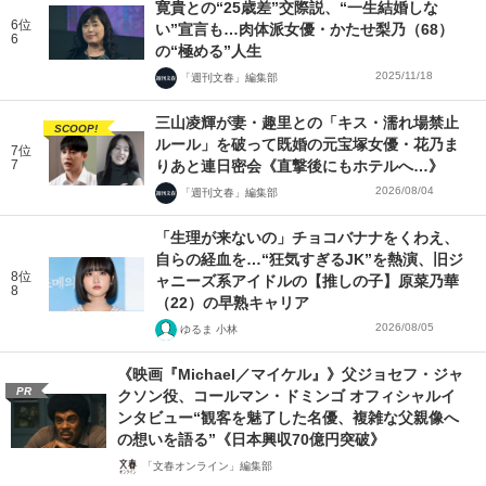
寛貴との“25歳差”交際説、“一生結婚しな
6位
い”宣言も…肉体派女優・かたせ梨乃（68）
6
の“極める”人生
2025/11/18
「週刊文春」編集部
三山凌輝が妻・趣里との「キス・濡れ場禁止
SCOOP!
ルール」を破って既婚の元宝塚女優・花乃ま
7位
7
りあと連日密会《直撃後にもホテルへ…》
2026/08/04
「週刊文春」編集部
「生理が来ないの」チョコバナナをくわえ、
自らの経血を…“狂気すぎるJK”を熱演、旧ジ
8位
ャニーズ系アイドルの【推しの子】原菜乃華
8
（22）の早熟キャリア
2026/08/05
ゆるま 小林
《映画『Michael／マイケル』》父ジョセフ・ジャ
PR
クソン役、コールマン・ドミンゴ オフィシャルイ
ンタビュー“観客を魅了した名優、複雑な父親像へ
の想いを語る”《日本興収70億円突破》
「文春オンライン」編集部