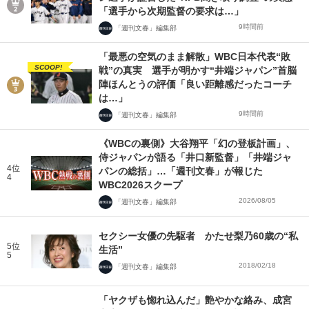
「選手から次期監督の要求は…」
9時間前
「週刊文春」編集部
「最悪の空気のまま解散」WBC日本代表“敗
SCOOP!
戦”の真実 選手が明かす“井端ジャパン”首脳
陣ほんとうの評価「良い距離感だったコーチ
は…」
9時間前
「週刊文春」編集部
《WBCの裏側》大谷翔平「幻の登板計画」、
侍ジャパンが語る「井口新監督」「井端ジャ
4位
パンの総括」…「週刊文春」が報じた
4
WBC2026スクープ
2026/08/05
「週刊文春」編集部
セクシー女優の先駆者 かたせ梨乃60歳の“私
5位
生活”
5
2018/02/18
「週刊文春」編集部
「ヤクザも惚れ込んだ」艶やかな絡み、成宮