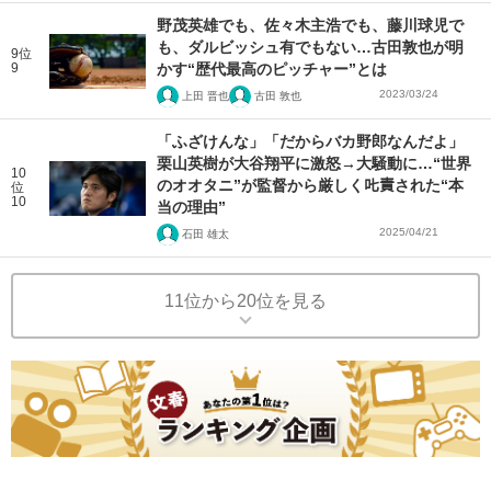
野茂英雄でも、佐々木主浩でも、藤川球児で
も、ダルビッシュ有でもない…古田敦也が明
9位
9
かす“歴代最高のピッチャー”とは
2023/03/24
上田 晋也
古田 敦也
「ふざけんな」「だからバカ野郎なんだよ」
栗山英樹が大谷翔平に激怒→大騒動に…“世界
10
のオオタニ”が監督から厳しく𠮟責された“本
位
10
当の理由”
2025/04/21
石田 雄太
11位から20位を見る