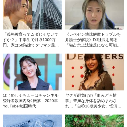
「義務教育ってムダじゃないで
《レペゼン地球解散トラブルを
すか？」中学生で月収1000万
弁護士が解説》DJ社長を縛る
円、家は58階建てタワマン最上
「独占禁止法違反になる可能性
階《17歳YouTuberを直撃》
がある」契約とは？
はじめしゃちょーはチャンネル
ヤクザ顔負けの「血みどろ情
登録者数国内3位転落 2020年
事」豊満な身体を舐めまわさ
YouTuber戦国時代
れ…「自称16歳美少女」怪演
中、かたせ梨乃（69）の美しす
ぎる“熟れ方”