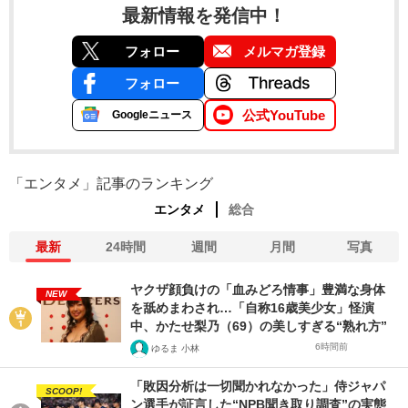
最新情報を発信中！
フォロー
メルマガ登録
フォロー
公式YouTube
Googleニュース
「エンタメ」記事のランキング
エンタメ
総合
最新
24時間
週間
月間
写真
ヤクザ顔負けの「血みどろ情事」豊満な身体
NEW
を舐めまわされ…「自称16歳美少女」怪演
中、かたせ梨乃（69）の美しすぎる“熟れ方”
6時間前
ゆるま 小林
「敗因分析は一切聞かれなかった」侍ジャパ
SCOOP!
ン選手が証言した“NPB聞き取り調査”の実態