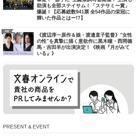
助演も全部ステイサム！「ステサミー賞」
爆誕！【応募総数941票 全54作品の栄冠に
輝いた作品とはー!?】
PR
《渡辺淳一原作＆娘・渡邉直子監督》“女性
の性”を真摯に描く意欲作に黒木瞳・西岡德
馬・吉田羊が出演決定！《映画『月がみて
いる』》
PRESENT & EVENT