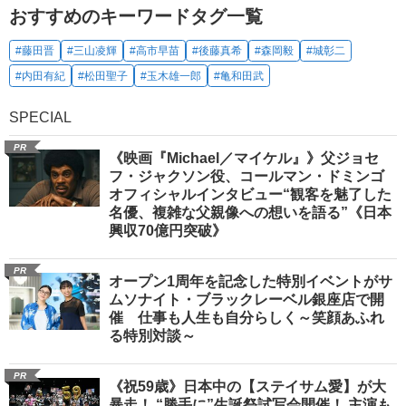
おすすめのキーワードタグ一覧
#藤田晋
#三山凌輝
#高市早苗
#後藤真希
#森岡毅
#城彰二
#内田有紀
#松田聖子
#玉木雄一郎
#亀和田武
SPECIAL
PR
《映画『Michael／マイケル』》父ジョセ
フ・ジャクソン役、コールマン・ドミンゴ
オフィシャルインタビュー“観客を魅了した
名優、複雑な父親像への想いを語る”《日本
興収70億円突破》
PR
オープン1周年を記念した特別イベントがサ
ムソナイト・ブラックレーベル銀座店で開
催 仕事も人生も自分らしく～笑顔あふれ
る特別対談～
PR
《祝59歳》日本中の【ステイサム愛】が大
暴走！ “勝手に”生誕祭試写会開催！ 主演も