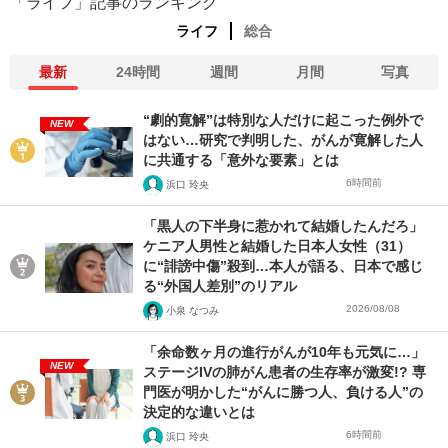
「ライフ」記事のランキング
ライフ
総合
最新
24時間
週間
月間
写真
“劇的寛解”は特別な人だけに起こった例外で
NEW
はない…研究で判明した、がんが寛解した人
に共通する「意外な要素」とは
6時間前
浜口 玲央
「黒人の下半身に惹かれて結婚したんだろ」
ケニア人男性と結婚した日本人女性（31）
に“誹謗中傷”殺到…本人が語る、日本で感じ
る“外国人差別”のリアル
2026/08/08
小泉 なつみ
「余命数ヶ月の進行がんが10年も元気に…」
NEW
ステージIVの肺がん患者の生存率が激変!? 専
門医が明かした“がんに勝つ人、負ける人”の
決定的な違いとは
6時間前
浜口 玲央