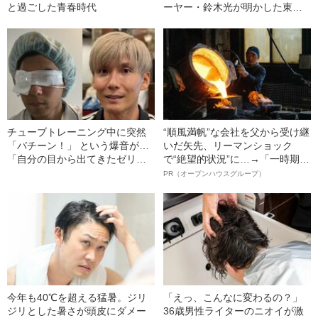
と過ごした青春時代
ーヤー・鈴木光が明かした東大
生活
チューブトレーニング中に突然
“順風満帆”な会社を父から受け継
「バチーン！」 という爆音が…
いだ矢先、リーマンショック
「自分の目から出てきたゼリー
で“絶望的状況”に…→「一時期は
状の白っぽいものを握りしめて
納品3年待ち」のヒット商品を生
PR（オープンハウスグループ）
いました」柿谷や宇佐美ともプ
んで危機を脱した四代目社長が
レーした“サッカー選手”が視覚障
明かす、“逆転の戦術”
害を負った“恐怖の瞬間”を明かす
今年も40℃を超える猛暑。ジリ
「えっ、こんなに変わるの？」
ジリとした暑さが頭皮にダメー
36歳男性ライターのニオイが激