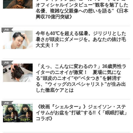
オフィシャルインタビュー“観客を魅了した
名優、複雑な父親像への想いを語る”《日本
興収70億円突破》
PR
今年も40℃を超える猛暑。ジリジリとした
暑さが頭皮にダメージを。あなたの抜け毛
大丈夫！？
PR
「えっ、こんなに変わるの？」36歳男性ラ
イターのニオイが激変！ 夏場に気にな
る“頭皮のニオイ”や“ベタつき”を解消す
る、“ウィッグのスペシャリスト”が生み出
した徹底ケアとは
PR
《映画『シェルター』》ジェイソン・ステ
イサムがお盆を“打破”する!!《「眠眠打破」
コラボ》