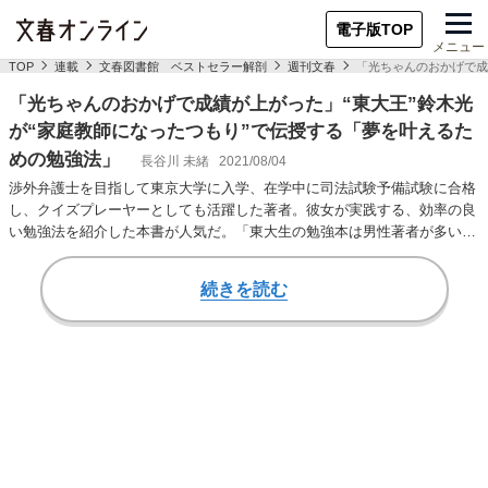
電子版TOP
メニュー
TOP
連載
文春図書館 ベストセラー解剖
週刊文春
「光ちゃんのおかげで成
「光ちゃんのおかげで成績が上がった」“東大王”鈴木光
が“家庭教師になったつもり”で伝授する「夢を叶えるた
めの勉強法」
長谷川 未緒
2021/08/04
渉外弁護士を目指して東京大学に入学、在学中に司法試験予備試験に合格
し、クイズプレーヤーとしても活躍した著者。彼女が実践する、効率の良
い勉強法を紹介した本書が人気だ。「東大生の勉強本は男性著者が多いの
で、鈴木さんを著…
続きを読む