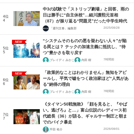
中3の試験で「ストリップ劇場」と回答、雨の
日は勝手に“自主休校”…細川護熙元首相
4位
4
（87）が振り返る“問題児”だった中学生時代
2025/08/28
「週刊文春」編集部
“システムそのものの悪を疑わない人々”が陥
NEW
る罠とは？ テックの加速主義に抵抗し、“待
5位
5
つ”豊かさを取り戻す
7時間前
ブレイディ みかこ
内田 樹
「政策的なことはわかりません」無知をアピ
NEW
ールし、平気で嘘をつく政治家ほど“人気があ
6位
6
る”納得の理由
7時間前
ブレイディ みかこ
内田 樹
《タイマン50戦無敗》「顔を見ると、『やば
い。逃げろ』と…」富山伝説のレディース初
7位
代総長（36）が語る、ギャルサー制圧と朝ま
7
でのバイク暴走
2026/08/01
平田 裕介