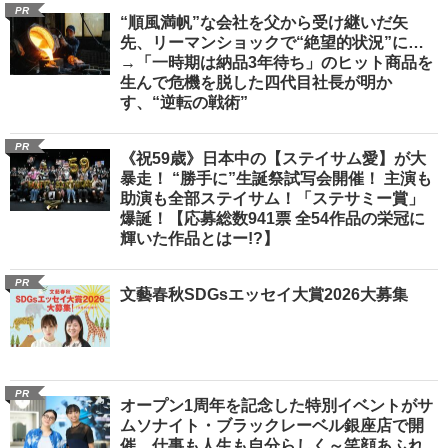
PR
“順風満帆”な会社を父から受け継いだ矢
先、リーマンショックで“絶望的状況”に…
→「一時期は納品3年待ち」のヒット商品を
生んで危機を脱した四代目社長が明か
す、“逆転の戦術”
PR
《祝59歳》日本中の【ステイサム愛】が大
暴走！ “勝手に”生誕祭試写会開催！ 主演も
助演も全部ステイサム！「ステサミー賞」
爆誕！【応募総数941票 全54作品の栄冠に
輝いた作品とはー!?】
PR
文藝春秋SDGsエッセイ大賞2026大募集
PR
オープン1周年を記念した特別イベントがサ
ムソナイト・ブラックレーベル銀座店で開
催 仕事も人生も自分らしく～笑顔あふれ