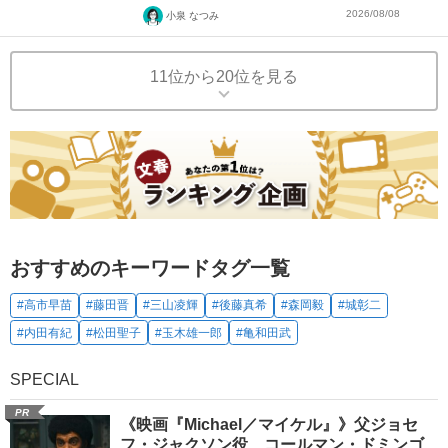
2026/08/08
小泉 なつみ
11位から20位を見る
おすすめのキーワードタグ一覧
#高市早苗
#藤田晋
#三山凌輝
#後藤真希
#森岡毅
#城彰二
#内田有紀
#松田聖子
#玉木雄一郎
#亀和田武
SPECIAL
PR
《映画『Michael／マイケル』》父ジョセ
フ・ジャクソン役、コールマン・ドミンゴ