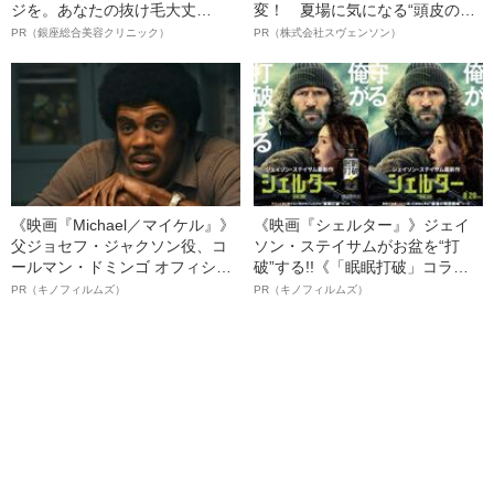
ジを。あなたの抜け毛大丈
変！ 夏場に気になる“頭皮のニ
夫！？
オイ”や“ベタつき”を解消す
PR（銀座総合美容クリニック）
PR（株式会社スヴェンソン）
る、“ウィッグのスペシャリス
ト”が生み出した徹底ケアとは
《映画『Michael／マイケル』》
《映画『シェルター』》ジェイ
父ジョセフ・ジャクソン役、コ
ソン・ステイサムがお盆を“打
ールマン・ドミンゴ オフィシャ
破”する!!《「眠眠打破」コラ
ルインタビュー“観客を魅了した
ボ》
PR（キノフィルムズ）
PR（キノフィルムズ）
名優、複雑な父親像への想いを
語る”《日本興収70億円突破》