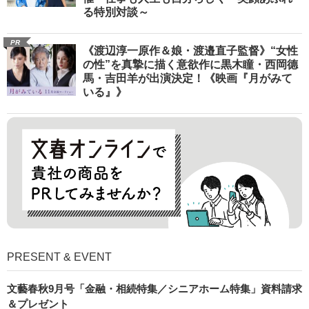
る特別対談～
PR
《渡辺淳一原作＆娘・渡邉直子監督》“女性
の性”を真摯に描く意欲作に黒木瞳・西岡德
馬・吉田羊が出演決定！《映画『月がみて
いる』》
PRESENT & EVENT
文藝春秋9月号「金融・相続特集／シニアホーム特集」資料請求
＆プレゼント