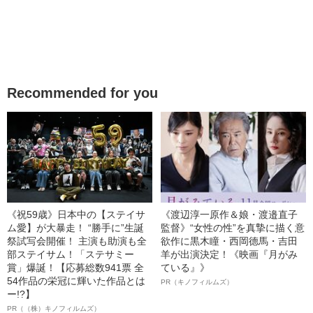
Recommended for you
《祝59歳》日本中の【ステイサ
《渡辺淳一原作＆娘・渡邉直子
ム愛】が大暴走！ “勝手に”生誕
監督》“女性の性”を真摯に描く意
祭試写会開催！ 主演も助演も全
欲作に黒木瞳・西岡德馬・吉田
部ステイサム！「ステサミー
羊が出演決定！《映画『月がみ
賞」爆誕！【応募総数941票 全
ている』》
54作品の栄冠に輝いた作品とは
PR（キノフィルムズ）
ー!?】
PR（（株）キノフィルムズ）