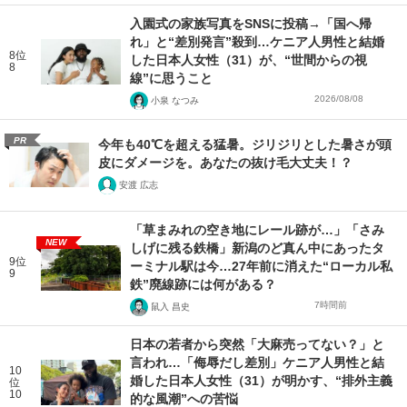
入園式の家族写真をSNSに投稿→「国へ帰
れ」と“差別発言”殺到…ケニア人男性と結婚
8位
した日本人女性（31）が、“世間からの視
8
線”に思うこと
2026/08/08
小泉 なつみ
PR
今年も40℃を超える猛暑。ジリジリとした暑さが頭
皮にダメージを。あなたの抜け毛大丈夫！？
安渡 広志
「草まみれの空き地にレール跡が…」「さみ
NEW
しげに残る鉄橋」新潟のど真ん中にあったタ
9位
ーミナル駅は今…27年前に消えた“ローカル私
9
鉄”廃線跡には何がある？
7時間前
鼠入 昌史
日本の若者から突然「大麻売ってない？」と
言われ…「侮辱だし差別」ケニア人男性と結
10
婚した日本人女性（31）が明かす、“排外主義
位
10
的な風潮”への苦悩