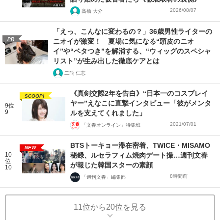
2026/08/07
髙橋 大介
「えっ、こんなに変わるの？」36歳男性ライターの
PR
ニオイが激変！ 夏場に気になる“頭皮のニオ
イ”や“ベタつき”を解消する、“ウィッグのスペシャ
リスト”が生み出した徹底ケアとは
二瓶 仁志
《真剣交際2年を告白》“日本一のコスプレイ
SCOOP!
ヤー”えなこに直撃インタビュー「彼がメンタ
9位
9
ルを支えてくれました」
2021/07/01
「文春オンライン」特集班
BTSトーキョー滞在密着、TWICE・MISAMO
NEW
10
秘録、ルセラフィム焼肉デート撮…週刊文春
位
が報じた韓国スターの素顔
10
8時間前
「週刊文春」編集部
11位から20位を見る