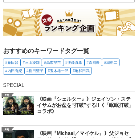
おすすめのキーワードタグ一覧
#藤田晋
#三山凌輝
#高市早苗
#後藤真希
#森岡毅
#城彰二
#内田有紀
#松田聖子
#玉木雄一郎
#亀和田武
SPECIAL
PR
《映画『シェルター』》ジェイソン・ステ
イサムがお盆を“打破”する!!《「眠眠打破」
コラボ》
PR
《映画『Michael／マイケル』》父ジョセ