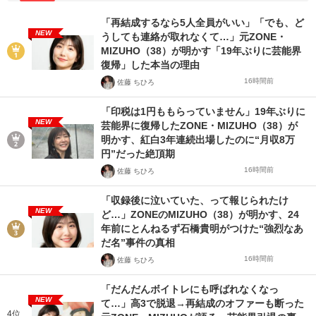
「再結成するなら5人全員がいい」「でも、ど
NEW
うしても連絡が取れなくて…」元ZONE・
MIZUHO（38）が明かす「19年ぶりに芸能界
復帰」した本当の理由
16時間前
佐藤 ちひろ
「印税は1円ももらっていません」19年ぶりに
NEW
芸能界に復帰したZONE・MIZUHO（38）が
明かす、紅白3年連続出場したのに“月収8万
円”だった絶頂期
16時間前
佐藤 ちひろ
「収録後に泣いていた、って報じられたけ
NEW
ど…」ZONEのMIZUHO（38）が明かす、24
年前にとんねるず石橋貴明がつけた“強烈なあ
だ名”事件の真相
16時間前
佐藤 ちひろ
「だんだんボイトレにも呼ばれなくなっ
NEW
て…」高3で脱退→再結成のオファーも断った
4位