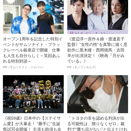
オープン1周年を記念した特別イ
《渡辺淳一原作＆娘・渡邉直子
ベントがサムソナイト・ブラッ
監督》“女性の性”を真摯に描く意
クレーベル銀座店で開催 仕事
欲作に黒木瞳・西岡德馬・吉田
も人生も自分らしく～笑顔あふ
羊が出演決定！《映画『月がみ
れる特別対談～
ている』》
PR（サムソナイト・ジャパン）
PR（キノフィルムズ）
《祝59歳》日本中の【ステイサ
「トヨタの非を認める判決が出
ム愛】が大暴走！ “勝手に”生誕
る可能性は、限りなくゼロ」裁
祭試写会開催！ 主演も助演も全
判で“勝ち目がない”と伝えたけれ