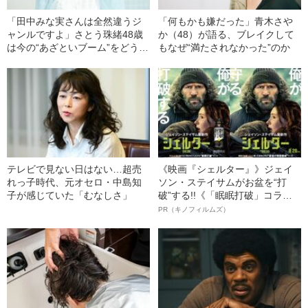
「田中みな実さんは全然違うジ
「何もかも嫌だった」青木さや
ャンルですよ」さとう珠緒48歳
か（48）が語る、ブレイクして
は今の“あざといブーム”をどう見
もなぜ“満たされなかった”のか
てる？
テレビで見ない日はない…超売
《映画『シェルター』》ジェイ
れっ子時代、元オセロ・中島知
ソン・ステイサムがお盆を“打
子が感じていた「むなしさ」
破”する!!《「眠眠打破」コラ
ボ》
PR（キノフィルムズ）