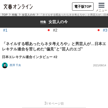
電子版TOP
メニュー
TOP
特集
女芸人の今
「ネイルする暇あったらネタ考えろや」と男芸人が…日本エ
女芸人の今
特集
#1
#2
#3
「ネイルする暇あったらネタ考えろや」と男芸人が…日本エ
レキテル連合を苦しめた“偏見”と“芸人のエゴ”
日本エレキテル連合インタビュー #2
西澤 千央
2021/08/14
3
/4
ページ目