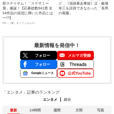
部ステイサム！「ステサミー
ど…《池袋暴走事故》父・飯塚
賞」爆誕！【応募総数941票 全
幸三を説得できなかった「長男
54作品の栄冠に輝いた作品とは
の葛藤」
ー!?】
PR（（株）キノフィルムズ）
最新情報を発信中！
フォロー
メルマガ登録
フォロー
公式YouTube
Googleニュース
「エンタメ」記事のランキング
エンタメ
総合
最新
24時間
週間
月間
写真