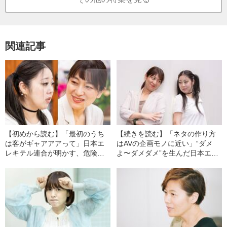
関連記事
【初めから読む】「最初のうち
【続きを読む】「ネタの作り方
は客がギャアアアって」日本エ
はAVの企画モノに近い」“ダメ
レキテル連合が明かす、危険す
よ〜ダメダメ”を生んだ日本エレ
ぎるネタ「ダメよ〜ダメダメ」
キテル連合、「狂気の原点」
の“真実”