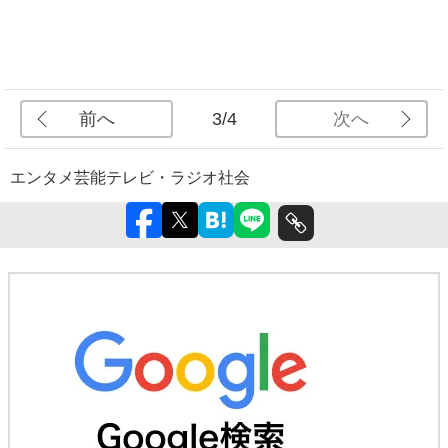
前へ
次へ
3/4
エンタメ
芸能
テレビ・ラジオ
社会