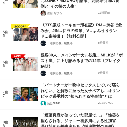
元ZONE・MIZUHOが語る、芸能界引退の裏
4
側と“その後の人生”
16時間前
佐藤 ちひろ
《BTS厳戒トーキョー滞在記》RM→渋谷で飲
SCOOP!
み会、JIN→伊豆の温泉、V→よみうりラン
5位
5
ド…密着撮！【無料公開】
8時間前
「週刊文春」編集部
観客30人、メインボーカル脱退…M!LKが「ポ
NEW
スト嵐」に上り詰めるまでの12年《ブレイク
6位
6
秘話》
9時間前
「週刊文春」編集部
「パートナーが一晩中セックスしていて寝ら
れない」と解散に至った女子ペアも…オリン
7位
7
ピック選手村の“知られざる性事情”とは
2024/07/30
辰巳JUNK
「近藤真彦が使っていた部屋で…」「性器を
握らされる」ジャニー喜多川による性加害、
8位
8
語り始めた被害者たち《徹底取材の裏側》