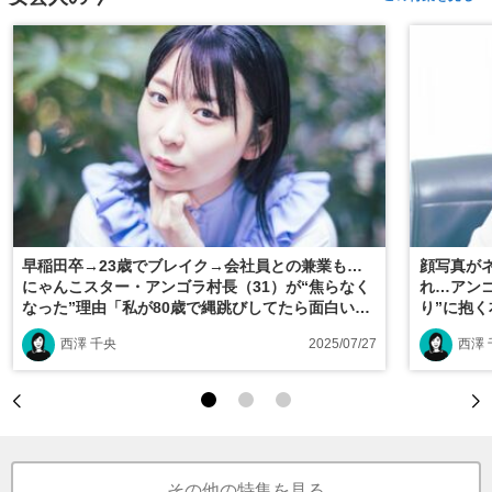
早稲田卒→23歳でブレイク→会社員との兼業も…
顔写真が
にゃんこスター・アンゴラ村長（31）が“焦らなく
れ…アンゴ
なった”理由「私が80歳で縄跳びしてたら面白い気
り”に抱
がするって思ったんです」
で生きて
西澤 千央
2025/07/27
西澤 
その他の特集を見る