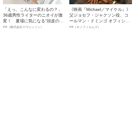
「えっ、こんなに変わるの？」
《映画『Michael／マイケル』》
36歳男性ライターのニオイが激
父ジョセフ・ジャクソン役、コ
変！ 夏場に気になる“頭皮のニ
ールマン・ドミンゴ オフィシャ
オイ”や“ベタつき”を解消す
ルインタビュー“観客を魅了した
PR（株式会社スヴェンソン）
PR（キノフィルムズ）
る、“ウィッグのスペシャリス
名優、複雑な父親像への想いを
ト”が生み出した徹底ケアとは
語る”《日本興収70億円突破》