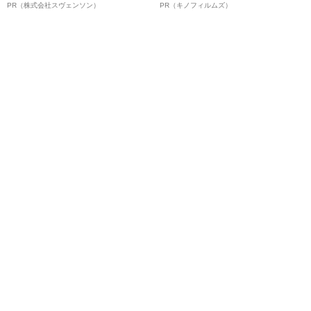
オイ”や“ベタつき”を解消す
ルインタビュー“観客を魅了した
PR（株式会社スヴェンソン）
PR（キノフィルムズ）
る、“ウィッグのスペシャリス
名優、複雑な父親像への想いを
ト”が生み出した徹底ケアとは
語る”《日本興収70億円突破》