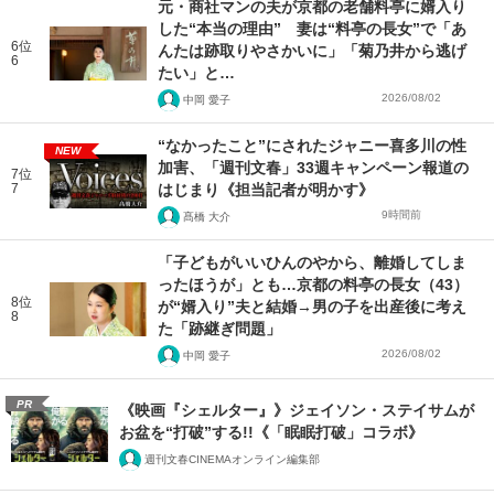
元・商社マンの夫が京都の老舗料亭に婿入り
した“本当の理由” 妻は“料亭の長女”で「あ
6位
んたは跡取りやさかいに」「菊乃井から逃げ
6
たい」と…
2026/08/02
中岡 愛子
“なかったこと”にされたジャニー喜多川の性
NEW
加害、「週刊文春」33週キャンペーン報道の
7位
7
はじまり《担当記者が明かす》
9時間前
髙橋 大介
「子どもがいいひんのやから、離婚してしま
ったほうが」とも…京都の料亭の長女（43）
8位
が“婿入り”夫と結婚→男の子を出産後に考え
8
た「跡継ぎ問題」
2026/08/02
中岡 愛子
PR
《映画『シェルター』》ジェイソン・ステイサムが
お盆を“打破”する!!《「眠眠打破」コラボ》
週刊文春CINEMAオンライン編集部