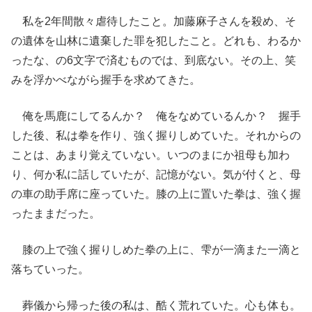
私を2年間散々虐待したこと。加藤麻子さんを殺め、そ
の遺体を山林に遺棄した罪を犯したこと。どれも、わるか
ったな、の6文字で済むものでは、到底ない。その上、笑
みを浮かべながら握手を求めてきた。
俺を馬鹿にしてるんか？ 俺をなめているんか？ 握手
した後、私は拳を作り、強く握りしめていた。それからの
ことは、あまり覚えていない。いつのまにか祖母も加わ
り、何か私に話していたが、記憶がない。気が付くと、母
の車の助手席に座っていた。膝の上に置いた拳は、強く握
ったままだった。
膝の上で強く握りしめた拳の上に、雫が一滴また一滴と
落ちていった。
葬儀から帰った後の私は、酷く荒れていた。心も体も。