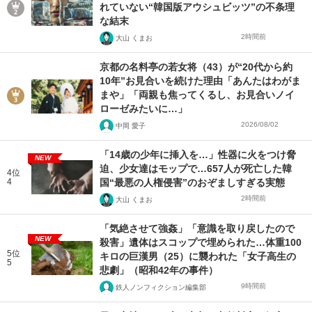
れていない“韓国版アウシュビッツ”の不条理
な結末
2時間前
大山 くまお
京都の名料亭の若女将（43）が“20代から約
10年”お見合いを続けた理由「あんたはわがま
まや」「両親も焦ってくるし、お見合いノイ
ローゼみたいに…」
2026/08/02
中岡 愛子
「14歳の少年に挿入を…」性器に火をつけ脅
NEW
迫、少女達はモップで…657人が死亡した韓
4位
4
国“最悪の人権侵害”のおぞましすぎる実態
2時間前
大山 くまお
「気絶させて強姦」「意識を取り戻したので
NEW
殺害」遺体はスコップで埋められた…体重100
5位
キロの巨漢男（25）に襲われた「女子高生の
5
悲劇」（昭和42年の事件）
9時間前
鉄人ノンフィクション編集部