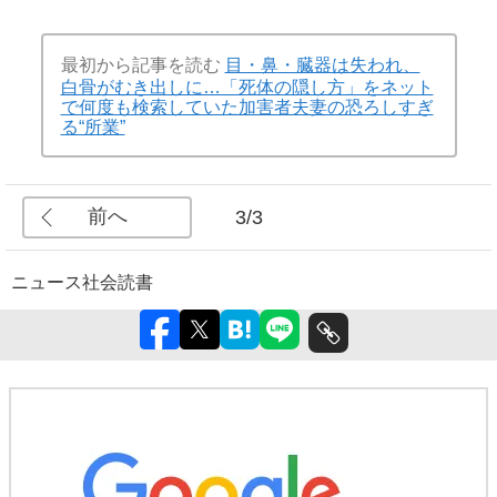
最初から記事を読む
目・鼻・臓器は失われ、
白骨がむき出しに…「死体の隠し方」をネット
で何度も検索していた加害者夫妻の恐ろしすぎ
る“所業”
前へ
3/3
ニュース
社会
読書