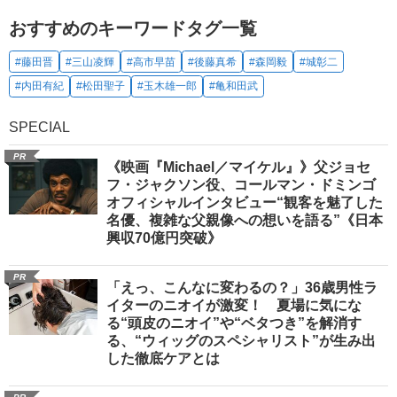
おすすめのキーワードタグ一覧
#藤田晋
#三山凌輝
#高市早苗
#後藤真希
#森岡毅
#城彰二
#内田有紀
#松田聖子
#玉木雄一郎
#亀和田武
SPECIAL
PR
《映画『Michael／マイケル』》父ジョセ
フ・ジャクソン役、コールマン・ドミンゴ
オフィシャルインタビュー“観客を魅了した
名優、複雑な父親像への想いを語る”《日本
興収70億円突破》
PR
「えっ、こんなに変わるの？」36歳男性ラ
イターのニオイが激変！ 夏場に気にな
る“頭皮のニオイ”や“ベタつき”を解消す
る、“ウィッグのスペシャリスト”が生み出
した徹底ケアとは