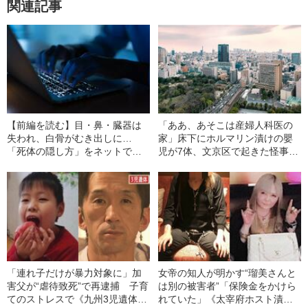
関連記事
【前編を読む】目・鼻・臓器は
「ああ、あそこは産婦人科医の
失われ、白骨がむき出しに…
家」床下にホルマリン漬けの嬰
「死体の隠し方」をネットで何
児が7体、文京区で起きた怪事件
度も検索していた加害者夫妻の
を追うと…
恐ろしすぎる“所業”
「連れ子だけが暴力対象に」加
女帝の知人が明かす“瑠美さんと
害父が“虐待致死”で再逮捕 子育
は別の被害者”「保険金をかけら
てのストレスで《九州3児遺体発
れていた」《太宰府ホスト漬け