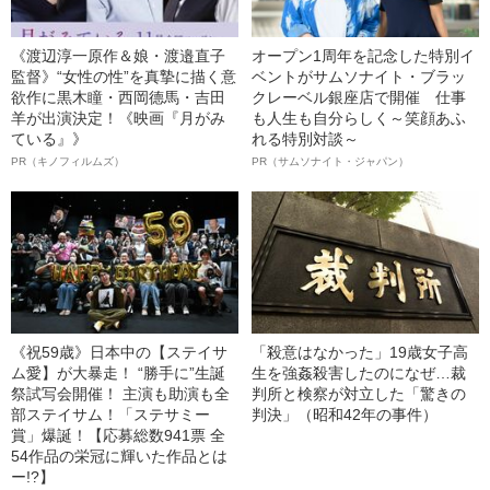
《渡辺淳一原作＆娘・渡邉直子
オープン1周年を記念した特別イ
監督》“女性の性”を真摯に描く意
ベントがサムソナイト・ブラッ
欲作に黒木瞳・西岡德馬・吉田
クレーベル銀座店で開催 仕事
羊が出演決定！《映画『月がみ
も人生も自分らしく～笑顔あふ
ている』》
れる特別対談～
PR（キノフィルムズ）
PR（サムソナイト・ジャパン）
《祝59歳》日本中の【ステイサ
「殺意はなかった」19歳女子高
ム愛】が大暴走！ “勝手に”生誕
生を強姦殺害したのになぜ…裁
祭試写会開催！ 主演も助演も全
判所と検察が対立した「驚きの
部ステイサム！「ステサミー
判決」（昭和42年の事件）
賞」爆誕！【応募総数941票 全
54作品の栄冠に輝いた作品とは
ー!?】