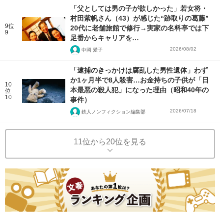
「父としては男の子が欲しかった」若女将・
村田紫帆さん（43）が感じた“跡取りの葛藤”
9位
20代に老舗旅館で修行→実家の名料亭では下
9
足番からキャリアを…
2026/08/02
中岡 愛子
「逮捕のきっかけは腐乱した男性遺体」わず
か1ヶ月半で8人殺害…お金持ちの子供が「日
10
本最悪の殺人犯」になった理由（昭和40年の
位
10
事件）
2026/07/18
鉄人ノンフィクション編集部
11位から20位を見る