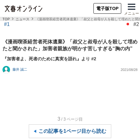
電子版TOP
メニュー
TOP
ニュース
《漫画喫茶経営者死体遺棄》「叔父と叔母が人を殺して埋めたと聞か
#1
#2
《漫画喫茶経営者死体遺棄》「叔父と叔母が人を殺して埋め
たと聞かされた」加害者親族が明かす苦しすぎる“胸の内”
『加害者よ、死者のために真実を語れ』より #2
藤井 誠二
2021/08/28
3
/3
ページ目
この記事を1ページ目から読む