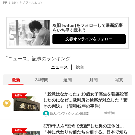
PR（（株）キノフィルムズ）
X(旧Twitter)をフォローして最新記事
をいち早く読もう
文春オンラインをフォロー
「ニュース」記事のランキング
ニュース
総合
最新
24時間
週間
月間
写真
「殺意はなかった」19歳女子高生を強姦殺害
NEW
したのになぜ…裁判所と検察が対立した「驚
きの判決」（昭和42年の事件）
9時間前
鉄人ノンフィクション編集部
3万8千人を“恐怖で支配”した男の正体は…
NEW
「神に代わりお前たちを罰する」日本で知ら