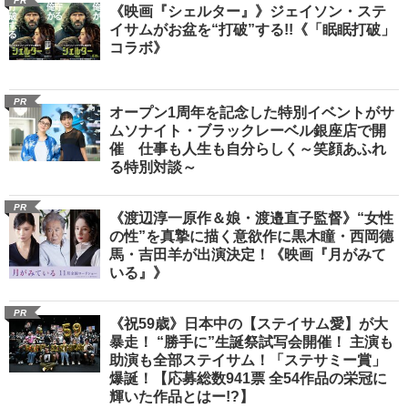
PR
《映画『シェルター』》ジェイソン・ステ
イサムがお盆を“打破”する!!《「眠眠打破」
コラボ》
PR
オープン1周年を記念した特別イベントがサ
ムソナイト・ブラックレーベル銀座店で開
催 仕事も人生も自分らしく～笑顔あふれ
る特別対談～
PR
《渡辺淳一原作＆娘・渡邉直子監督》“女性
の性”を真摯に描く意欲作に黒木瞳・西岡德
馬・吉田羊が出演決定！《映画『月がみて
いる』》
PR
《祝59歳》日本中の【ステイサム愛】が大
暴走！ “勝手に”生誕祭試写会開催！ 主演も
助演も全部ステイサム！「ステサミー賞」
爆誕！【応募総数941票 全54作品の栄冠に
輝いた作品とはー!?】