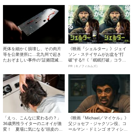
見》
傷害致死事件》
死体を細かく損壊し、その肉片
《映画『シェルター』》ジェイ
等を公衆便所に…北九州で起き
ソン・ステイサムがお盆を“打
たおぞましい事件の“証拠隠滅作
破”する!!《「眠眠打破」コラ
業”
ボ》
PR（キノフィルムズ）
「えっ、こんなに変わるの？」
《映画『Michael／マイケル』》
36歳男性ライターのニオイが激
父ジョセフ・ジャクソン役、コ
変！ 夏場に気になる“頭皮のニ
ールマン・ドミンゴ オフィシャ