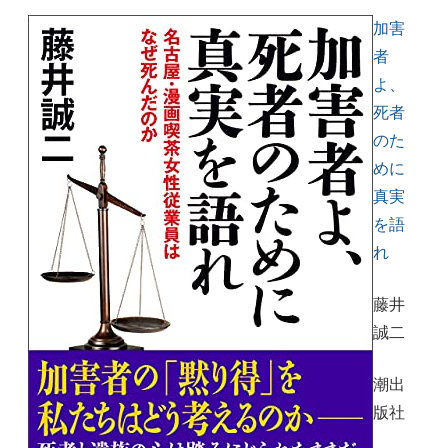
加害
者
よ、
死者
のた
めに
真実
を語
れ
藤井
誠二
潮出
版社