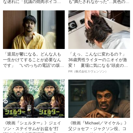
な遅れに「抗議の焼肉ボイコッ
も“満たされなかった”…異色の女
ト」
優・山田真歩「20代の反省」
「退屈が鬱になる。どんな人も
「えっ、こんなに変わるの？」
一生かけてすることが必要なん
36歳男性ライターのニオイが激
です」 “いのっちの電話”の坂口
変！ 夏場に気になる“頭皮のニ
恭平が“空っぽ”のコロナ禍で始め
オイ”や“ベタつき”を解消す
PR（株式会社スヴェンソン）
た日課とは
る、“ウィッグのスペシャリス
ト”が生み出した徹底ケアとは
《映画『シェルター』》ジェイ
《映画『Michael／マイケル』》
ソン・ステイサムがお盆を“打
父ジョセフ・ジャクソン役、コ