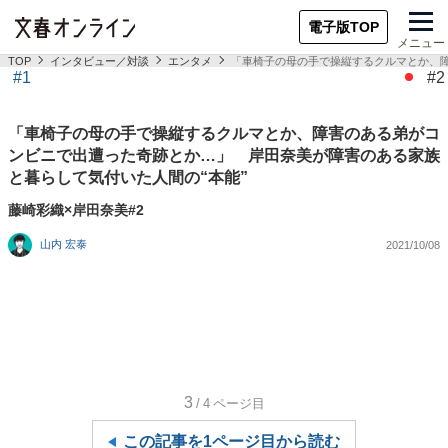
電子版TOP
メニュー
TOP
インタビュー／対談
エンタメ
「車椅子の母の手で操縦するクルマとか、障
#1
#2
「車椅子の母の手で操縦するクルマとか、障害のある弟がコ
ンビニで出遭った奇跡とか…」 岸田奈美が障害のある家族
と暮らして気付いた人間の“本能”
藤崎彩織×岸田奈美#2
山内 宏泰
2021/10/08
3
/4
ページ目
この記事を1ページ目から読む