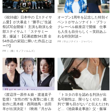
《祝59歳》日本中の【ステイサ
オープン1周年を記念した特別イ
ム愛】が大暴走！ “勝手に”生誕
ベントがサムソナイト・ブラッ
祭試写会開催！ 主演も助演も全
クレーベル銀座店で開催 仕事
部ステイサム！「ステサミー
も人生も自分らしく～笑顔あふ
賞」爆誕！【応募総数941票 全
れる特別対談～
54作品の栄冠に輝いた作品とは
PR（サムソナイト・ジャパン）
ー!?】
PR（（株）キノフィルムズ）
《渡辺淳一原作＆娘・渡邉直子
「トヨタの非を認める判決が出
監督》“女性の性”を真摯に描く意
る可能性は、限りなくゼロ」裁
欲作に黒木瞳・西岡德馬・吉田
判で“勝ち目がない”と伝えたけれ
羊が出演決定！《映画『月がみ
ど…《池袋暴走事故》父・飯塚