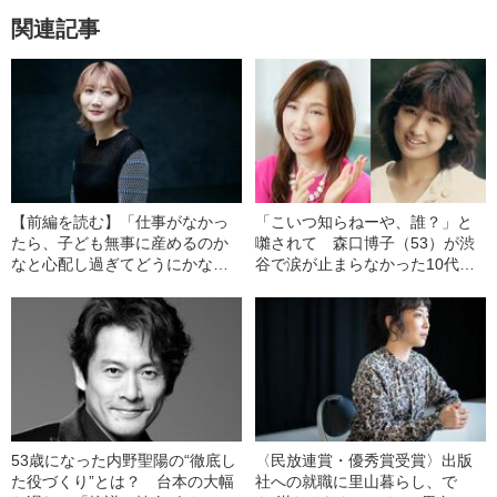
関連記事
【前編を読む】「仕事がなかっ
「こいつ知らねーや、誰？」と
たら、子ども無事に産めるのか
囃されて 森口博子（53）が渋
なと心配し過ぎてどうにかなっ
谷で涙が止まらなかった10代の
ていた」 “傷つきやすい”藤崎彩
あの日
織のエッセイは、なぜ妙に“ご近
所にいる人”っぽいのか
53歳になった内野聖陽の“徹底し
〈民放連賞・優秀賞受賞〉出版
た役づくり”とは？ 台本の大幅
社への就職に里山暮らし、で