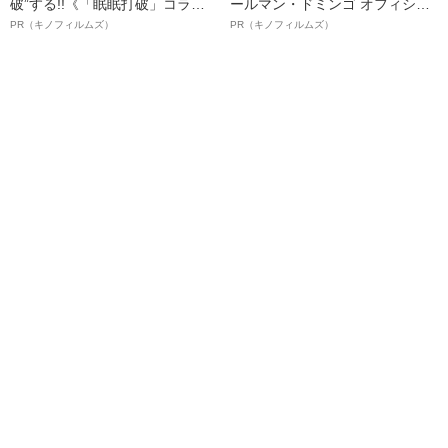
破”する!!《「眠眠打破」コラ
ールマン・ドミンゴ オフィシャ
ボ》
ルインタビュー“観客を魅了した
PR（キノフィルムズ）
PR（キノフィルムズ）
名優、複雑な父親像への想いを
語る”《日本興収70億円突破》