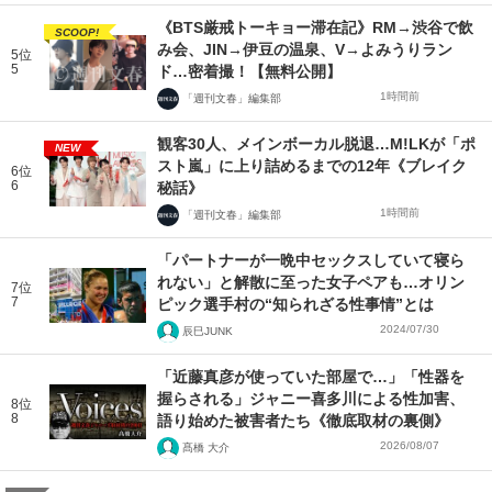
《BTS厳戒トーキョー滞在記》RM→渋谷で飲
SCOOP!
み会、JIN→伊豆の温泉、V→よみうりラン
5位
5
ド…密着撮！【無料公開】
1時間前
「週刊文春」編集部
観客30人、メインボーカル脱退…M!LKが「ポ
NEW
スト嵐」に上り詰めるまでの12年《ブレイク
6位
6
秘話》
1時間前
「週刊文春」編集部
「パートナーが一晩中セックスしていて寝ら
れない」と解散に至った女子ペアも…オリン
7位
7
ピック選手村の“知られざる性事情”とは
2024/07/30
辰巳JUNK
「近藤真彦が使っていた部屋で…」「性器を
握らされる」ジャニー喜多川による性加害、
8位
8
語り始めた被害者たち《徹底取材の裏側》
2026/08/07
髙橋 大介