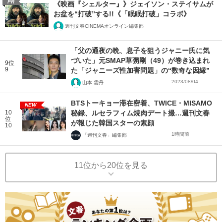
PR
《映画『シェルター』》ジェイソン・ステイサムが
お盆を“打破”する!!《「眠眠打破」コラボ》
週刊文春CINEMAオンライン編集部
「父の通夜の晩、息子を狙うジャニー氏に気
づいた」元SMAP草彅剛（49）が巻き込まれ
9位
9
た「ジャニーズ性加害問題」の“数奇な因縁”
2023/08/04
山本 雲丹
BTSトーキョー滞在密着、TWICE・MISAMO
NEW
10
秘録、ルセラフィム焼肉デート撮…週刊文春
位
が報じた韓国スターの素顔
10
1時間前
「週刊文春」編集部
11位から20位を見る