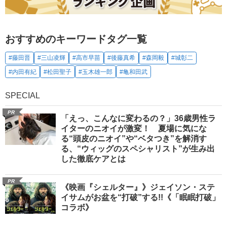
おすすめのキーワードタグ一覧
#藤田晋
#三山凌輝
#高市早苗
#後藤真希
#森岡毅
#城彰二
#内田有紀
#松田聖子
#玉木雄一郎
#亀和田武
SPECIAL
PR
「えっ、こんなに変わるの？」36歳男性ラ
イターのニオイが激変！ 夏場に気にな
る“頭皮のニオイ”や“ベタつき”を解消す
る、“ウィッグのスペシャリスト”が生み出
した徹底ケアとは
PR
《映画『シェルター』》ジェイソン・ステ
イサムがお盆を“打破”する!!《「眠眠打破」
コラボ》