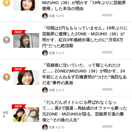
MIZUHO（38）が明かす「19年ぶりに芸能界
復帰」した本当の理由
8時間前
佐藤 ちひろ
「印税は1円ももらっていません」19年ぶりに
NEW
芸能界に復帰したZONE・MIZUHO（38）が
明かす、紅白3年連続出場したのに“月収8万
円”だった絶頂期
8時間前
佐藤 ちひろ
「収録後に泣いていた、って報じられたけ
NEW
ど…」ZONEのMIZUHO（38）が明かす、24
年前にとんねるず石橋貴明がつけた“強烈なあ
だ名”事件の真相
8時間前
佐藤 ちひろ
「だんだんボイトレにも呼ばれなくなっ
NEW
て…」高3で脱退→再結成のオファーも断った
4位
元ZONE・MIZUHOが語る、芸能界引退の裏
4
側と“その後の人生”
8時間前
佐藤 ちひろ