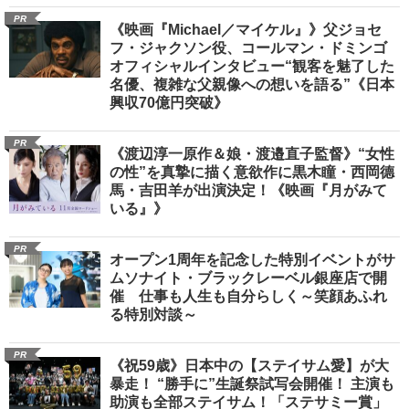
PR
《映画『Michael／マイケル』》父ジョセ
フ・ジャクソン役、コールマン・ドミンゴ
オフィシャルインタビュー“観客を魅了した
名優、複雑な父親像への想いを語る”《日本
興収70億円突破》
PR
《渡辺淳一原作＆娘・渡邉直子監督》“女性
の性”を真摯に描く意欲作に黒木瞳・西岡德
馬・吉田羊が出演決定！《映画『月がみて
いる』》
PR
オープン1周年を記念した特別イベントがサ
ムソナイト・ブラックレーベル銀座店で開
催 仕事も人生も自分らしく～笑顔あふれ
る特別対談～
PR
《祝59歳》日本中の【ステイサム愛】が大
暴走！ “勝手に”生誕祭試写会開催！ 主演も
助演も全部ステイサム！「ステサミー賞」