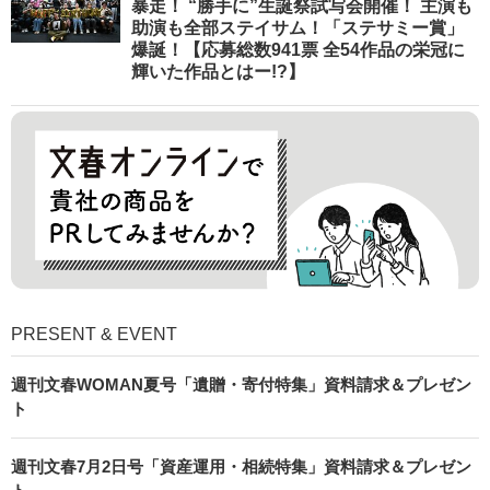
暴走！ “勝手に”生誕祭試写会開催！ 主演も
助演も全部ステイサム！「ステサミー賞」
爆誕！【応募総数941票 全54作品の栄冠に
輝いた作品とはー!?】
PRESENT & EVENT
週刊文春WOMAN夏号「遺贈・寄付特集」資料請求＆プレゼン
ト
週刊文春7月2日号「資産運用・相続特集」資料請求＆プレゼン