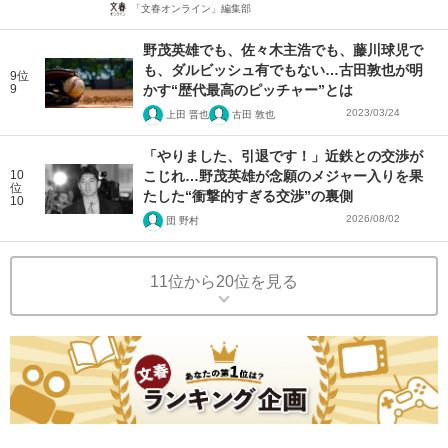
「文春オンライン」編集部
野茂英雄でも、佐々木主浩でも、藤川球児で
も、ダルビッシュ有でもない…古田敦也が明
9位
9
かす“歴代最高のピッチャー”とは
2023/03/24
上田 晋也
古田 敦也
「やりました、引退です！」近鉄との交渉が
10
こじれ…野茂英雄が念願のメジャー入りを果
位
たした“衝撃的すぎる交渉”の裏側
10
2026/08/02
団 野村
11位から20位を見る