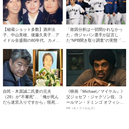
【秘蔵ショット多数】酒井法
「敗因分析は一切聞かれなかっ
子、中山美穂、後藤久美子…ア
た」侍ジャパン選手が証言し
イドル全盛期の80年代、カメラ
た“NPB聞き取り調査”の実態「選
小僧が見た若きスターたち
手から次期監督の要求は…」
自民・木原誠二氏妻の元夫
《映画『Michael／マイケル』》
（28）が“不審死”…「俺が死ん
父ジョセフ・ジャクソン役、コ
だら迷宮入りですから」怪死現
ールマン・ドミンゴ オフィシャ
場を知るキーマンが重大証言
ルインタビュー“観客を魅了した
PR（キノフィルムズ）
《木原事件に新展開》
名優、複雑な父親像への想いを
語る”《日本興収70億円突破》