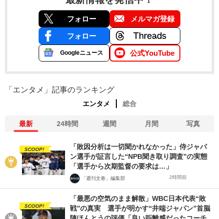
フォロー
メルマガ登録
フォロー
公式YouTube
Googleニュース
「エンタメ」記事のランキング
エンタメ
総合
最新
24時間
週間
月間
写真
「敗因分析は一切聞かれなかった」侍ジャパ
SCOOP!
ン選手が証言した“NPB聞き取り調査”の実態
「選手から次期監督の要求は…」
2時間前
「週刊文春」編集部
「最悪の空気のまま解散」WBC日本代表“敗
SCOOP!
戦”の真実 選手が明かす“井端ジャパン”首脳
陣ほんとうの評価「良い距離感だったコーチ