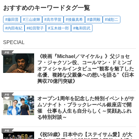
おすすめのキーワードタグ一覧
#藤田晋
#三山凌輝
#高市早苗
#後藤真希
#森岡毅
#城彰二
#内田有紀
#松田聖子
#玉木雄一郎
#亀和田武
SPECIAL
PR
《映画『Michael／マイケル』》父ジョセ
フ・ジャクソン役、コールマン・ドミンゴ
オフィシャルインタビュー“観客を魅了した
名優、複雑な父親像への想いを語る”《日本
興収70億円突破》
PR
オープン1周年を記念した特別イベントがサ
ムソナイト・ブラックレーベル銀座店で開
催 仕事も人生も自分らしく～笑顔あふれ
る特別対談～
PR
《祝59歳》日本中の【ステイサム愛】が大