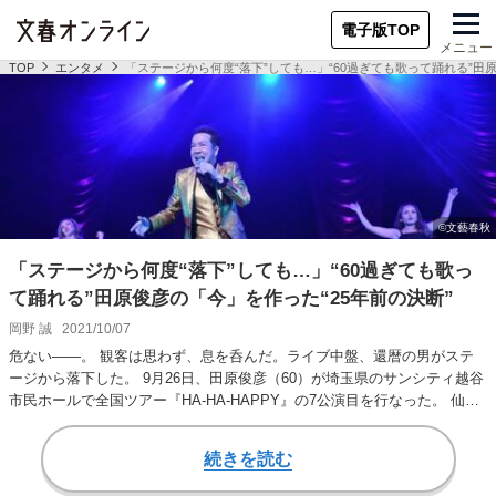
電子版TOP
メニュー
TOP
エンタメ
「ステージから何度“落下”しても…」“60過ぎても歌って踊れる”田原
「ステージから何度“落下”しても…」“60過ぎても歌っ
て踊れる”田原俊彦の「今」を作った“25年前の決断”
岡野 誠
2021/10/07
危ない――。 観客は思わず、息を呑んだ。ライブ中盤、還暦の男がステ
ージから落下した。 9月26日、田原俊彦（60）が埼玉県のサンシティ越谷
市民ホールで全国ツアー『HA-HA-HAPPY』の7公演目を行なった。 仙
台…
続きを読む