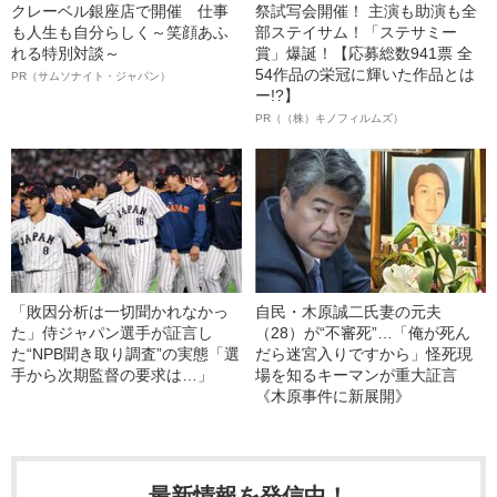
クレーベル銀座店で開催 仕事
祭試写会開催！ 主演も助演も全
も人生も自分らしく～笑顔あふ
部ステイサム！「ステサミー
れる特別対談～
賞」爆誕！【応募総数941票 全
54作品の栄冠に輝いた作品とは
PR（サムソナイト・ジャパン）
ー!?】
PR（（株）キノフィルムズ）
「敗因分析は一切聞かれなかっ
自民・木原誠二氏妻の元夫
た」侍ジャパン選手が証言し
（28）が“不審死”…「俺が死ん
た“NPB聞き取り調査”の実態「選
だら迷宮入りですから」怪死現
手から次期監督の要求は…」
場を知るキーマンが重大証言
《木原事件に新展開》
最新情報を発信中！