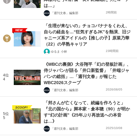
は…」
2時間前
「週刊文春」編集部
「生理が来ないの」チョコバナナをくわえ、
NEW
自らの経血を…“狂気すぎるJK”を熱演、旧ジ
ャニーズ系アイドルの【推しの子】原菜乃華
（22）の早熟キャリア
23時間前
ゆるま 小林
《WBCの裏側》大谷翔平「幻の登板計画」、
侍ジャパンが語る「井口新監督」「井端ジャ
4位
パンの総括」…「週刊文春」が報じた
4
WBC2026スクープ
2026/08/05
「週刊文春」編集部
「邦さんが亡くなって、続編を作ろうと」
SCOOP!
『北の国から』脚本家・倉本聰（90）が明か
5位
す“幻の計画”《25年ぶり再放送への本音
5
は…》
2025/10/08
「週刊文春」編集部