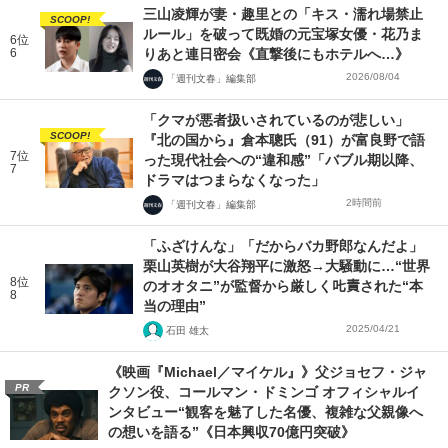
三山凌輝が妻・趣里との「キス・濡れ場禁止
SCOOP!
ルール」を破って既婚の元宝塚女優・花乃ま
6位
6
りあと連日密会《直撃後にもホテルへ…》
2026/08/04
「週刊文春」編集部
「クマが悪者扱いされているのが悲しい」
SCOOP!
『北の国から』倉本聰氏（91）が富良野で語
7位
った現代社会への“違和感”「バブル期以降、
7
ドラマはつまらなくなった」
2時間前
「週刊文春」編集部
「ふざけんな」「だからバカ野郎なんだよ」
栗山英樹が大谷翔平に激怒→大騒動に…“世界
8位
のオオタニ”が監督から厳しく𠮟責された“本
8
当の理由”
2025/04/21
石田 雄太
《映画『Michael／マイケル』》父ジョセフ・ジャ
PR
クソン役、コールマン・ドミンゴ オフィシャルイ
ンタビュー“観客を魅了した名優、複雑な父親像へ
の想いを語る”《日本興収70億円突破》