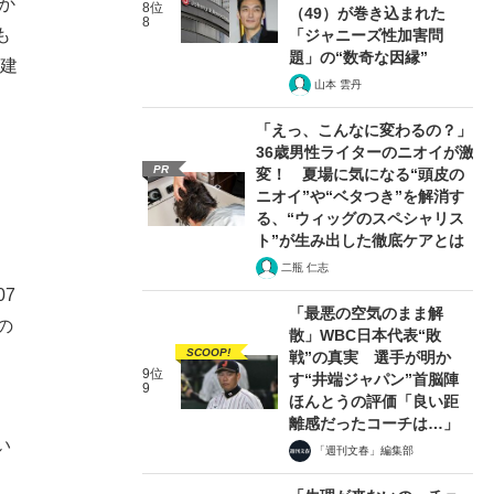
か
8位
（49）が巻き込まれた
8
も
「ジャニーズ性加害問
題」の“数奇な因縁”
た建
山本 雲丹
「えっ、こんなに変わるの？」
36歳男性ライターのニオイが激
PR
変！ 夏場に気になる“頭皮の
ニオイ”や“ベタつき”を解消す
る、“ウィッグのスペシャリス
ト”が生み出した徹底ケアとは
二瓶 仁志
7
「最悪の空気のまま解
の
散」WBC日本代表“敗
SCOOP!
戦”の真実 選手が明か
9位
す“井端ジャパン”首脳陣
9
ほんとうの評価「良い距
離感だったコーチは…」
い
「週刊文春」編集部