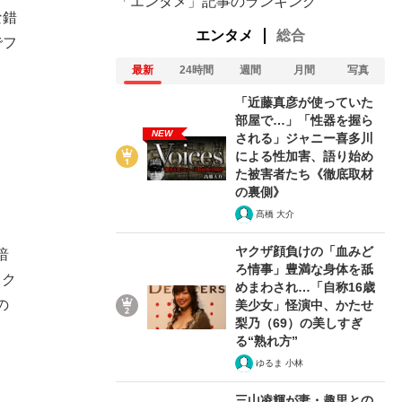
「エンタメ」記事のランキング
な錯
エンタメ
総合
でフ
最新
24時間
週間
月間
写真
「近藤真彦が使っていた
部屋で…」「性器を握ら
NEW
される」ジャニー喜多川
による性加害、語り始め
た被害者たち《徹底取材
の裏側》
髙橋 大介
ヤクザ顔負けの「血みど
暗
ろ情事」豊満な身体を舐
、ク
めまわされ…「自称16歳
の
美少女」怪演中、かたせ
梨乃（69）の美しすぎ
る“熟れ方”
ゆるま 小林
三山凌輝が妻・趣里との