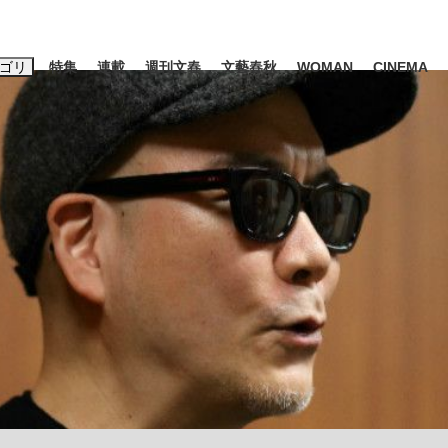
ゴリ
特集
連載
週刊文春
文藝春秋
WOMAN
CINEMA
キーワード入力
ス
エンタメ
ライフ
ビジネス
ーワードタグ一覧
山凌輝
#高市早苗
#後藤真希
#森岡毅
#城彰二
#内田有紀
観る将棋、読
#亀和田武
て明かした日本代表監督に...
「最悪の空気のまま解散」W