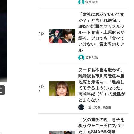
飯伏 幸太
「謝礼はお花でいいです
か？」と言われ絶句…
SNSで話題のマッスルフ
ルート奏者・上原麻衣が
6位
6
語る、プロでも「食べて
いけない」音楽界のリア
ル
我妻 弘崇
ヌードも不倫も厭わず、
離婚後も市川海老蔵や勝
地涼と浮名を…「離婚し
7位
てモテるようになった」
7
高岡早紀（51）の魔性が
とまらない
「週刊文春」編集部
「父の通夜の晩、息子を
狙うジャニー氏に気づい
た」元SMAP草彅剛