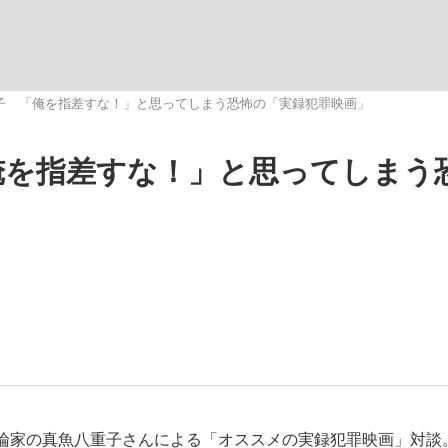
いまさら聞け
子 「俺を指差すな！」と思ってしまう恐怖の「実録犯罪映画」
俺を指差すな！」と思ってしまう
手が証言した“NPB聞...
「クマが悪者扱いされているの
もっと見る
カー日本代表・森保一監督...
論家の真魚八重子さんによる「オススメの実録犯罪映画」対談