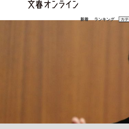
新着
ランキング
カテ
スクープ
ニュー
おすすめのキ
#藤田晋
#三
#玉木雄一郎
「90%は失敗する。でも…」本田圭佑が初め
終戦から81年