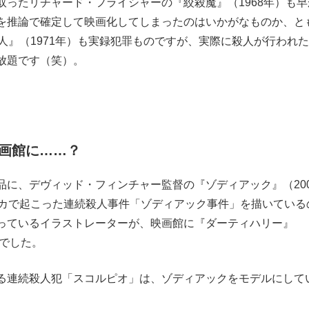
ったリチャード・フライシャーの『絞殺魔』（1968年）も早
を推論で確定して映画化してしまったのはいかがなものか、と
人』（1971年）も実録犯罪ものですが、実際に殺人が行われ
放題です（笑）。
画館に……？
に、デヴィッド・フィンチャー監督の『ゾディアック』（200
リカで起こった連続殺人事件「ゾディアック事件」を描いている
っているイラストレーターが、映画館に『ダーティハリー』
的でした。
連続殺人犯「スコルピオ」は、ゾディアックをモデルにして