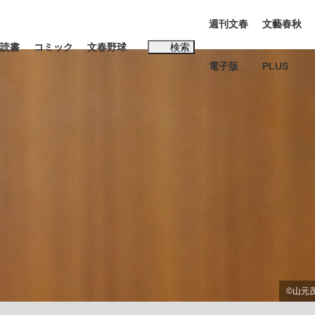
週刊文春
文藝春秋
読書
コミック
文春野球
検索
電子版
PLUS
インタビュー
読書
#松田聖子
む将棋
BC日本代表“敗戦”の真実 選手が明かす...