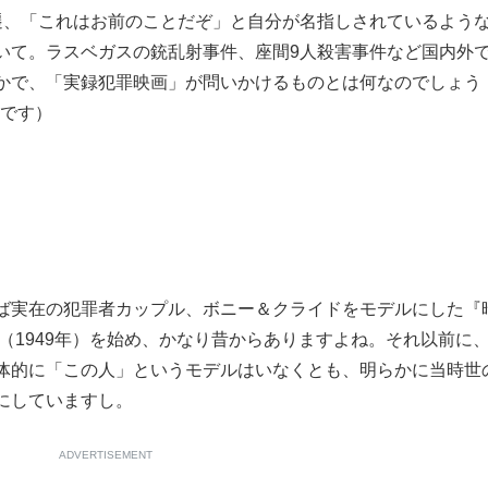
遷、「これはお前のことだぞ」と自分が名指しされているよう
もっと見る
いて。ラスベガスの銃乱射事件、座間9人殺害事件など国内外
かで、「実録犯罪映画」が問いかけるものとは何なのでしょう
です）
実在の犯罪者カップル、ボニー＆クライドをモデルにした『
』（1949年）を始め、かなり昔からありますよね。それ以前に
体的に「この人」というモデルはいなくとも、明らかに当時世
にしていますし。
ADVERTISEMENT