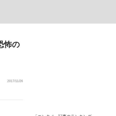
ない資産運用のすべて
恐怖の
が悲しい」『北の国から』倉本聰氏（91...
2017/11/26
。