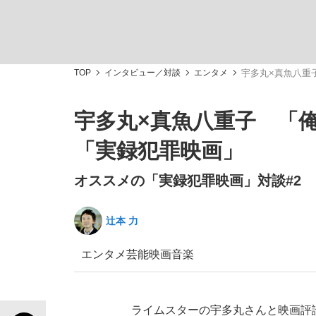
TOP
インタビュー／対談
エンタメ
宇多丸×真魚八重
宇多丸×真魚八重子 「
「敗因分析は一切聞かれなかった」侍ジャパン選
キングの誕生を、目撃せよ。
「実録犯罪映画」
オススメの「実録犯罪映画」対談#2
辻本 力
the Style
エンタメ
芸能
映画
音楽
「目標達成できなかったからと言って…」サッ
ライムスターの宇多丸さんと映画評