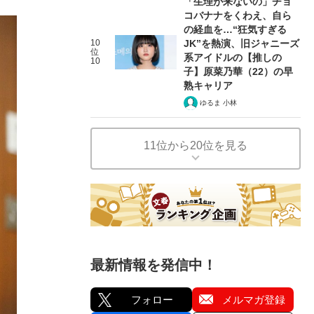
「生理が来ないの」チョ
コバナナをくわえ、自ら
の経血を…“狂気すぎる
10
JK”を熱演、旧ジャニーズ
位
系アイドルの【推しの
10
子】原菜乃華（22）の早
熟キャリア
ゆるま 小林
11位から20位を見る
最新情報を発信中！
フォロー
メルマガ登録