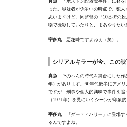
真魚
「ボストン絞殺魔事件」に材を取
った。容疑者が係争中の時点で、犯人
思いますけど。同監督の『10番街の殺
物で撮影していたりと、まあやりたい
宇多丸
悪趣味ですよねぇ（笑）。
シリアルキラーが今、この映
真魚
そのへんの時代を舞台にした作品
年）があります。60年代後半にアメ
ですが、刑事や個人的興味で事件を追
（1971年）を見にいくシーンが印象
宇多丸
『ダーティハリー』に登場する
るんですよね。