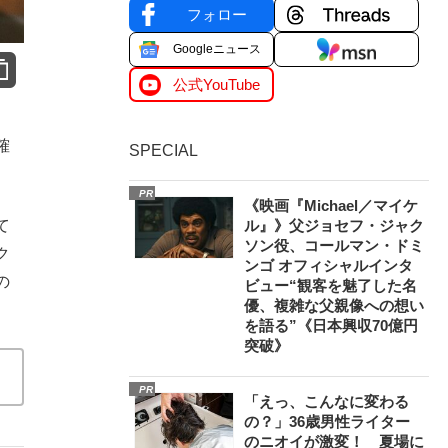
フォロー
Googleニュース
公式YouTube
確
SPECIAL
PR
《映画『Michael／マイケ
て
ル』》父ジョセフ・ジャク
ソン役、コールマン・ドミ
ク
ンゴ オフィシャルインタ
の
ビュー“観客を魅了した名
優、複雑な父親像への想い
を語る”《日本興収70億円
突破》
PR
「えっ、こんなに変わる
の？」36歳男性ライター
のニオイが激変！ 夏場に