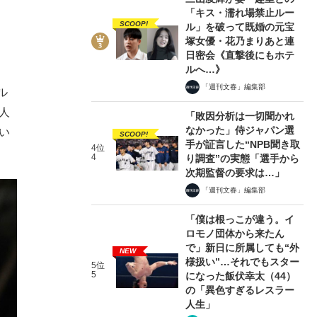
「キス・濡れ場禁止ルー
SCOOP!
ル」を破って既婚の元宝
塚女優・花乃まりあと連
日密会《直撃後にもホテ
ルへ…》
「週刊文春」編集部
ル
人
「敗因分析は一切聞かれ
なかった」侍ジャパン選
い
SCOOP!
手が証言した“NPB聞き取
4位
4
り調査”の実態「選手から
次期監督の要求は…」
「週刊文春」編集部
「僕は根っこが違う。イ
ロモノ団体から来たん
で」新日に所属しても“外
NEW
様扱い”…それでもスター
5位
5
になった飯伏幸太（44）
の「異色すぎるレスラー
人生」