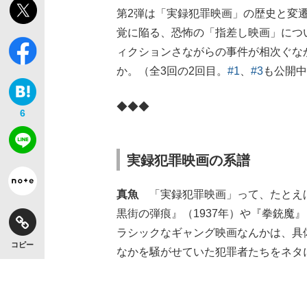
第2弾は「実録犯罪映画」の歴史と変
覚に陥る、恐怖の「指差し映画」につ
ィクションさながらの事件が相次ぐな
か。（全3回の2回目。
#1
、
#3
も公開中
◆◆◆
6
実録犯罪映画の系譜
真魚
「実録犯罪映画」って、たとえば
黒街の弾痕』（1937年）や『拳銃魔
ラシックなギャング映画なんかは、具
コピー
なかを騒がせていた犯罪者たちをネタ