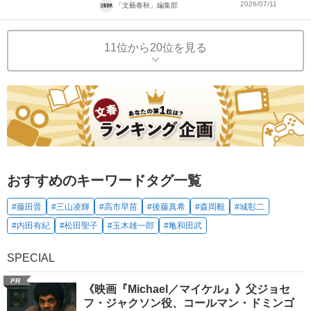
2026/07/11
「文藝春秋」編集部
11位から20位を見る
おすすめのキーワードタグ一覧
#藤田晋
#三山凌輝
#高市早苗
#後藤真希
#森岡毅
#城彰二
#内田有紀
#松田聖子
#玉木雄一郎
#亀和田武
SPECIAL
PR
《映画『Michael／マイケル』》父ジョセ
フ・ジャクソン役、コールマン・ドミンゴ