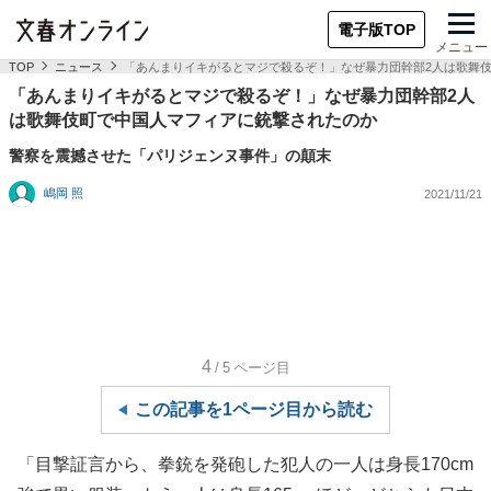
電子版TOP
メニュー
TOP
ニュース
「あんまりイキがるとマジで殺るぞ！」なぜ暴力団幹部2人は歌舞
「あんまりイキがるとマジで殺るぞ！」なぜ暴力団幹部2人
は歌舞伎町で中国人マフィアに銃撃されたのか
警察を震撼させた「パリジェンヌ事件」の顛末
嶋岡 照
2021/11/21
4
/5
ページ目
この記事を1ページ目から読む
「目撃証言から、拳銃を発砲した犯人の一人は身長170cm