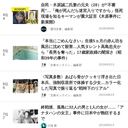
自民・木原誠二氏妻の元夫（28）が“不審
SCOOP!
死”…「俺が死んだら迷宮入りですから」怪死
4位
現場を知るキーマンが重大証言《木原事件に
4
新展開》
2026/08/05
「週刊文春」編集部
「本当にごめんなさい」生後5ヵ月の赤ん坊を
風呂に沈めて殺害…人気タレント高島忠夫か
5位
ら「長男を奪った」17歳家政婦の闇深さ（昭
5
和39年の事件）
2026/03/13
「文春オンライン」編集部
〈写真多数〉あばら骨がクッキリ浮き出た日
本兵、強制収容所で体操する少女…カラー化
6位
6
した写真で振り返る“戦時下のリアル”
2022/08/15
「文春オンライン」編集部
終戦後、孤島に32人の男と1人の女が……「ア
ナタハンの女王」事件に日本中が熱狂するま
7位
7
で
2019/08/13
小池 新