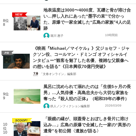
地表温度は3000〜4000度、瓦礫と骨が溶け合
NEW
い…押し入れにあった“墨字の束”で分かっ
8位
た、原爆で一家全滅した“広島の家族”4人の足
8
跡
10時間前
堀川 惠子
《映画『Michael／マイケル』》父ジョセフ・ジャ
PR
クソン役、コールマン・ドミンゴ オフィシャルイ
ンタビュー“観客を魅了した名優、複雑な父親像へ
の想いを語る”《日本興収70億円突破》
「文春オンライン」編集部
風呂に沈められて溺れたのは「生後5ヶ月の長
男」…人気俳優・高島忠夫から大切な家族を
9位
9
奪った『殺人犯の正体』（昭和39年の事件）
2026/03/09
鉄人ノンフィクション編集部
「眼鏡の縁が、頭蓋骨とおぼしき骨片に溶け
SCOOP!
10
込み…」広島の原爆で全滅した一家の“異形の
位
遺骨”を初公開〈遺族が語る〉
10