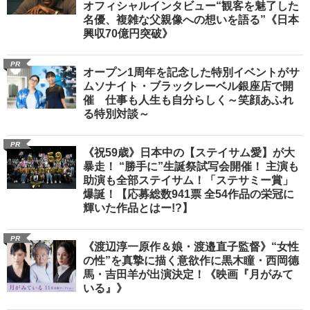
オフィシャルインタビュー“観客を魅了した
名優、複雑な父親像への想いを語る”《日本
興収70億円突破》
PR
オープン1周年を記念した特別イベントがサ
ムソナイト・ブラックレーベル銀座店で開
催 仕事も人生も自分らしく～笑顔あふれ
る特別対談～
PR
《祝59歳》日本中の【ステイサム愛】が大
暴走！ “勝手に”生誕祭試写会開催！ 主演も
助演も全部ステイサム！「ステサミー賞」
爆誕！【応募総数941票 全54作品の栄冠に
輝いた作品とはー!?】
PR
《渡辺淳一原作＆娘・渡邉直子監督》“女性
の性”を真摯に描く意欲作に黒木瞳・西岡德
馬・吉田羊が出演決定！《映画『月がみて
いる』》