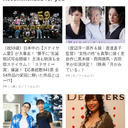
《祝59歳》日本中の【ステイサ
《渡辺淳一原作＆娘・渡邉直子
ム愛】が大暴走！ “勝手に”生誕
監督》“女性の性”を真摯に描く意
祭試写会開催！ 主演も助演も全
欲作に黒木瞳・西岡德馬・吉田
部ステイサム！「ステサミー
羊が出演決定！《映画『月がみ
賞」爆誕！【応募総数941票 全
ている』》
54作品の栄冠に輝いた作品とは
PR（キノフィルムズ）
ー!?】
PR（（株）キノフィルムズ）