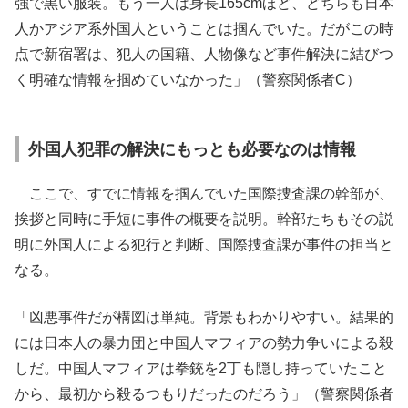
強で黒い服装。もう一人は身長165cmほど、どちらも日本
人かアジア系外国人ということは掴んでいた。だがこの時
点で新宿署は、犯人の国籍、人物像など事件解決に結びつ
く明確な情報を掴めていなかった」（警察関係者C）
外国人犯罪の解決にもっとも必要なのは情報
ここで、すでに情報を掴んでいた国際捜査課の幹部が、
挨拶と同時に手短に事件の概要を説明。幹部たちもその説
明に外国人による犯行と判断、国際捜査課が事件の担当と
なる。
「凶悪事件だが構図は単純。背景もわかりやすい。結果的
には日本人の暴力団と中国人マフィアの勢力争いによる殺
しだ。中国人マフィアは拳銃を2丁も隠し持っていたこと
から、最初から殺るつもりだったのだろう」（警察関係者