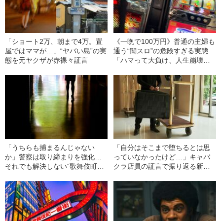
「ショート2万、朝まで4万。置
《一晩で100万円》普通の主婦も
屋ではママが…」“ヤバい島”の実
通う“闇スロ”の危険すぎる実態
態を元ヤクザが赤裸々証言
「ハマって大負け、人生崩壊」
「ヤクザの資金源に」
「うちらも捕まるんじゃない
「自分はそこまで堕ちるとは思
か」警察は取り締まりを強化…
っていなかったけど…」キャバ
それでも解決しない“歌舞伎町の
クラ店員の証言で振り返る新型
根本問題”
コロナが歌舞伎町に与えた“恐る
べきダメージ”