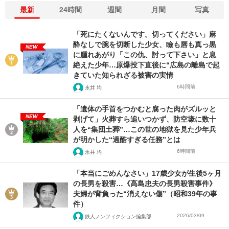
最新
24時間
週間
月間
写真
「死にたくないんです。切ってください」麻
酔なしで腕を切断した少女、瞼も唇も真っ黒
NEW
に腫れあがり「この仇、討って下さい」と息
絶えた少年…原爆投下直後に“広島の離島で起
きていた知られざる被害の実情
6時間前
永井 均
「遺体の手首をつかむと腐った肉がズルッと
NEW
剥げて」火葬すら追いつかず、防空壕に数十
人を“集団土葬”…この世の地獄を見た少年兵
が明かした“過酷すぎる任務”とは
6時間前
永井 均
「本当にごめんなさい」17歳少女が生後5ヶ月
の長男を殺害…《高島忠夫の長男殺害事件》
夫婦が背負った“消えない傷”（昭和39年の事
件）
2026/03/09
鉄人ノンフィクション編集部