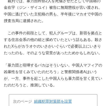
裁判では、暴力団幹部2人を死傷させたとして中国籍の
金在宇（ジン・ザイユイ）被告に無期懲役が言い渡され、
中国に逃げていた主犯格の男も、半年後にマカオで中国の
捜査当局に逮捕された。
この事件の前段として、犯人グループは、新宿を拠点と
する住吉会系の他の組と揉めていたという話もある。殺さ
れたXらがカラオケのいさかいぐらいで必要以上にいきり
たったのも、そのような背景があったためかもしれない。
「暴力団と喧嘩するバカはそういない。中国人マフィアの
凶暴性を甘くみていたのだろう」と警察関係者Aはいう
が、一方、事件を起こした中国人らも暴力団を甘く見てい
たのだろうと、推測している。
次のページ
組織犯罪対策部を設置