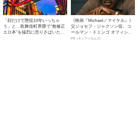
「顔だけで懲役10年いっちゃ
《映画『Michael／マイケル』》
う」と…歌舞伎町界隈で“無修正
父ジョセフ・ジャクソン役、コ
エロ本”を猛烈に売りさばいた
ールマン・ドミンゴ オフィシャ
「白スーツの男」
ルインタビュー“観客を魅了した
PR（キノフィルムズ）
名優、複雑な父親像への想いを
語る”《日本興収70億円突破》