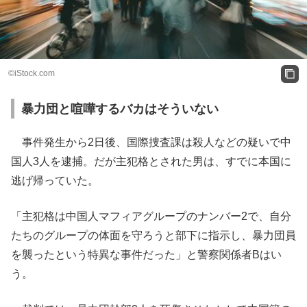
©iStock.com
暴力団と喧嘩するバカはそういない
事件発生から2日後、国際捜査課は殺人などの疑いで中
国人3人を逮捕。だが主犯格とされた男は、すでに本国に
逃げ帰っていた。
「主犯格は中国人マフィアグループのナンバー2で、自分
たちのグループの体面を守ろうと部下に指示し、暴力団員
を襲ったという特異な事件だった」と警察関係者Bはい
う。