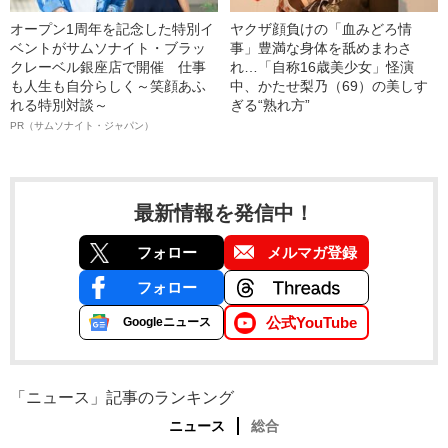
オープン1周年を記念した特別イ
ヤクザ顔負けの「血みどろ情
ベントがサムソナイト・ブラッ
事」豊満な身体を舐めまわさ
クレーベル銀座店で開催 仕事
れ…「自称16歳美少女」怪演
も人生も自分らしく～笑顔あふ
中、かたせ梨乃（69）の美しす
れる特別対談～
ぎる“熟れ方”
PR（サムソナイト・ジャパン）
最新情報を発信中！
フォロー
メルマガ登録
フォロー
公式YouTube
Googleニュース
「ニュース」記事のランキング
ニュース
総合