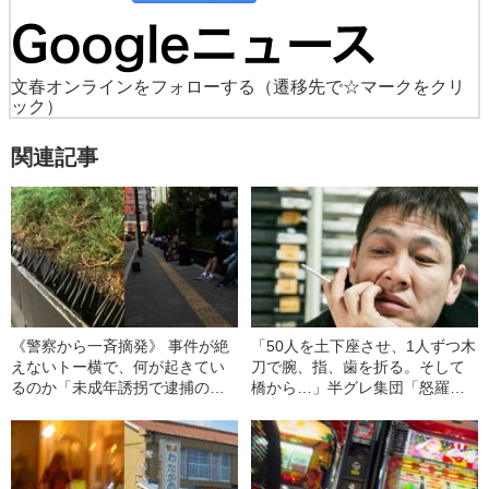
文春オンラインをフォローする
（遷移先で☆マークをクリ
ック）
関連記事
《警察から一斉摘発》 事件が絶
「50人を土下座させ、1人ずつ木
えないトー横で、何が起きてい
刀で腕、指、歯を折る。そして
るのか「未成年誘拐で逮捕の男
橋から…」半グレ集団「怒羅
性（20）はトー横の英雄になっ
権」元幹部が語る喧嘩の作法
ていた」