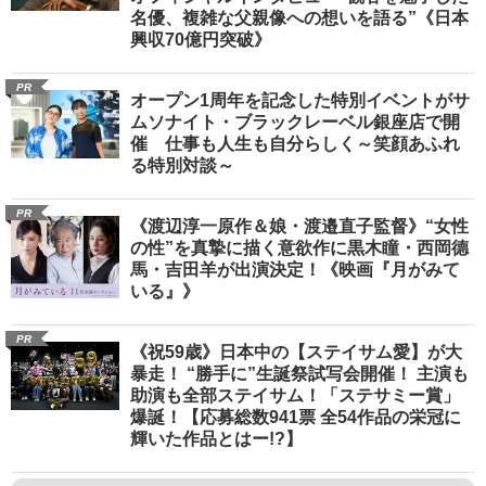
名優、複雑な父親像への想いを語る”《日本
興収70億円突破》
PR
オープン1周年を記念した特別イベントがサ
ムソナイト・ブラックレーベル銀座店で開
催 仕事も人生も自分らしく～笑顔あふれ
る特別対談～
PR
《渡辺淳一原作＆娘・渡邉直子監督》“女性
の性”を真摯に描く意欲作に黒木瞳・西岡德
馬・吉田羊が出演決定！《映画『月がみて
いる』》
PR
《祝59歳》日本中の【ステイサム愛】が大
暴走！ “勝手に”生誕祭試写会開催！ 主演も
助演も全部ステイサム！「ステサミー賞」
爆誕！【応募総数941票 全54作品の栄冠に
輝いた作品とはー!?】