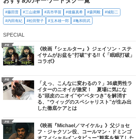
おすすめのキーワードタグ一覧
#藤田晋
#三山凌輝
#高市早苗
#後藤真希
#森岡毅
#城彰二
#内田有紀
#松田聖子
#玉木雄一郎
#亀和田武
SPECIAL
PR
《映画『シェルター』》ジェイソン・ステ
イサムがお盆を“打破”する!!《「眠眠打破」
コラボ》
PR
「えっ、こんなに変わるの？」36歳男性ラ
イターのニオイが激変！ 夏場に気にな
る“頭皮のニオイ”や“ベタつき”を解消す
る、“ウィッグのスペシャリスト”が生み出
した徹底ケアとは
PR
《映画『Michael／マイケル』》父ジョセ
フ・ジャクソン役、コールマン・ドミンゴ
オフィシャルインタビュー“観客を魅了した