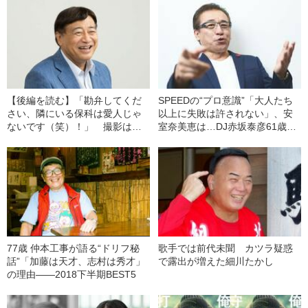
【後編を読む】「勘弁してくだ
SPEEDの“プロ意識”「大人たち
さい、隣にいる保科は愛人じゃ
以上に失敗は許されない」、安
ないです（笑）！」 撮影は自
室奈美恵は…DJ赤坂泰彦61歳が
社スタジオ、構成や演出は社長
目撃した“とんでもない番組”『夜
プラン、商品は低価格…通販会
もヒッパレ』の舞台裏
社・夢グループの“ゆるいCM“の
ナゾ
77歳 仲本工事が語る“ドリフ秘
歌手では前代未聞 カツラ疑惑
話”「加藤は天才、志村は秀才」
で露出が増えた細川たかし
の理由――2018下半期BEST5