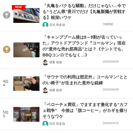
「丸亀をパクるな騒動」だけじゃない…今で
NEW
も“うどん県”香川でだけ【丸亀製麺が苦戦す
る】根深いワケ
7時間前
宮武 和多哉
「キャンプブーム後は8～9割が去っていっ
た」アウトドアブランド『コールマン』現在
の“意外な売れ筋商品”とは？《テントでも、
BBQコンロでもなく…》
2026/08/08
徳重 龍徳
「サウナでの利用は想定外」コールマン“とと
4位
のい椅子”が生まれた意外な経緯
4
2026/08/08
徳重 龍徳
「ベローチェ買収」でますます激化する“カフ
ェ戦争” 今後は「脱コーヒー」がカギを握り
5位
5
そうなワケ
2026/05/15
宮武 和多哉