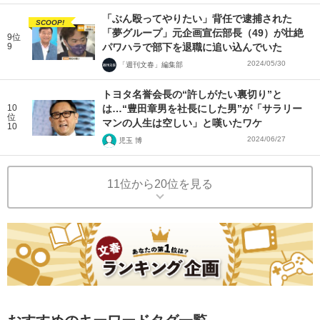
「ぶん殴ってやりたい」背任で逮捕された
SCOOP!
「夢グループ」元企画宣伝部長（49）が壮絶
9位
9
パワハラで部下を退職に追い込んでいた
2024/05/30
「週刊文春」編集部
トヨタ名誉会長の“許しがたい裏切り”と
10
は…“豊田章男を社長にした男”が「サラリー
位
マンの人生は空しい」と嘆いたワケ
10
2024/06/27
児玉 博
11位から20位を見る