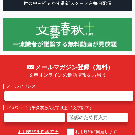
メールマガジン登録（無料）
文春オンラインの最新情報をお届け
メールアドレス
パスワード（半角英数6文字以上12文字以下）
利用規約を確認する
利用規約に同意します