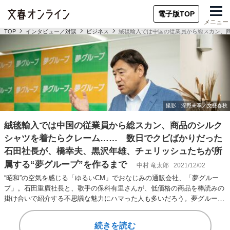
電子版TOP
メニュー
TOP
インタビュー／対談
ビジネス
絨毯輸入では中国の従業員から総スカン、商
絨毯輸入では中国の従業員から総スカン、商品のシルク
シャツを着たらクレーム…… 数日でクビばかりだった
石田社長が、橋幸夫、黒沢年雄、チェリッシュたちが所
属する“夢グループ”を作るまで
中村 竜太郎
2021/12/02
“昭和”の空気を感じる「ゆるいCM」でおなじみの通販会社、「夢グルー
プ」。石田重廣社長と、歌手の保科有里さんが、低価格の商品を棒読みの
掛け合いで紹介する不思議な魅力にハマった人も多いだろう。夢グループ
は2023年5…
続きを読む