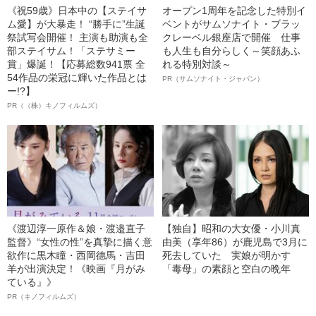
《祝59歳》日本中の【ステイサ
オープン1周年を記念した特別イ
ム愛】が大暴走！ “勝手に”生誕
ベントがサムソナイト・ブラッ
祭試写会開催！ 主演も助演も全
クレーベル銀座店で開催 仕事
部ステイサム！「ステサミー
も人生も自分らしく～笑顔あふ
賞」爆誕！【応募総数941票 全
れる特別対談～
54作品の栄冠に輝いた作品とは
PR（サムソナイト・ジャパン）
ー!?】
PR（（株）キノフィルムズ）
《渡辺淳一原作＆娘・渡邉直子
【独自】昭和の大女優・小川真
監督》“女性の性”を真摯に描く意
由美（享年86）が鹿児島で3月に
欲作に黒木瞳・西岡德馬・吉田
死去していた 実娘が明かす
羊が出演決定！《映画『月がみ
「毒母」の素顔と空白の晩年
ている』》
PR（キノフィルムズ）