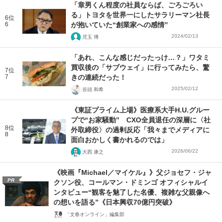
「章男くん程度の社員ならば、ごろごろい
る」トヨタを世界一にしたサラリーマン社長
6位
6
が抱いていた“創業家への感情”
2024/02/13
児玉 博
「あれ、こんな感じだったっけ…？」ワタミ
買収後の「サブウェイ」に行ってみたら、驚
7位
7
きの連続だった！
2025/02/12
谷頭 和希
《東証プライム上場》医療系大手H.U.グルー
プで“お家騒動” CXO全員退任の深層に〈社
8位
外取締役〉の過剰反応「我々までメディアに
8
面白おかしく書かれるのでは」
2026/06/22
大西 康之
《映画『Michael／マイケル』》父ジョセフ・ジャ
PR
クソン役、コールマン・ドミンゴ オフィシャルイ
ンタビュー“観客を魅了した名優、複雑な父親像へ
の想いを語る”《日本興収70億円突破》
「文春オンライン」編集部