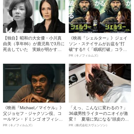
【独自】昭和の大女優・小川真
《映画『シェルター』》ジェイ
由美（享年86）が鹿児島で3月に
ソン・ステイサムがお盆を“打
死去していた 実娘が明かす
破”する!!《「眠眠打破」コラ
「毒母」の素顔と空白の晩年
ボ》
PR（キノフィルムズ）
《映画『Michael／マイケル』》
「えっ、こんなに変わるの？」
父ジョセフ・ジャクソン役、コ
36歳男性ライターのニオイが激
ールマン・ドミンゴ オフィシャ
変！ 夏場に気になる“頭皮のニ
ルインタビュー“観客を魅了した
オイ”や“ベタつき”を解消す
PR（キノフィルムズ）
PR（株式会社スヴェンソン）
名優、複雑な父親像への想いを
る、“ウィッグのスペシャリス