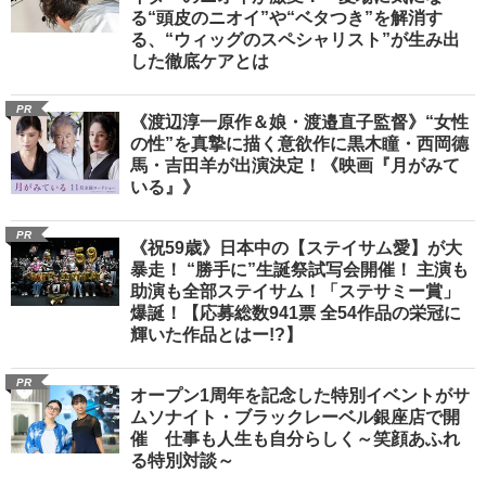
る“頭皮のニオイ”や“ベタつき”を解消す
る、“ウィッグのスペシャリスト”が生み出
した徹底ケアとは
PR
《渡辺淳一原作＆娘・渡邉直子監督》“女性
の性”を真摯に描く意欲作に黒木瞳・西岡德
馬・吉田羊が出演決定！《映画『月がみて
いる』》
PR
《祝59歳》日本中の【ステイサム愛】が大
暴走！ “勝手に”生誕祭試写会開催！ 主演も
助演も全部ステイサム！「ステサミー賞」
爆誕！【応募総数941票 全54作品の栄冠に
輝いた作品とはー!?】
PR
オープン1周年を記念した特別イベントがサ
ムソナイト・ブラックレーベル銀座店で開
催 仕事も人生も自分らしく～笑顔あふれ
る特別対談～