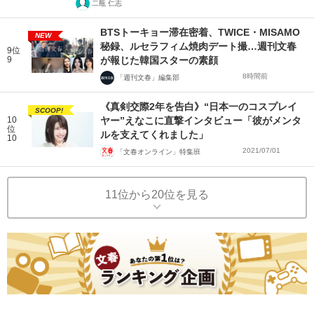
二瓶 仁志
BTSトーキョー滞在密着、TWICE・MISAMO
NEW
秘録、ルセラフィム焼肉デート撮…週刊文春
9位
9
が報じた韓国スターの素顔
8時間前
「週刊文春」編集部
《真剣交際2年を告白》“日本一のコスプレイ
SCOOP!
10
ヤー”えなこに直撃インタビュー「彼がメンタ
位
ルを支えてくれました」
10
2021/07/01
「文春オンライン」特集班
11位から20位を見る