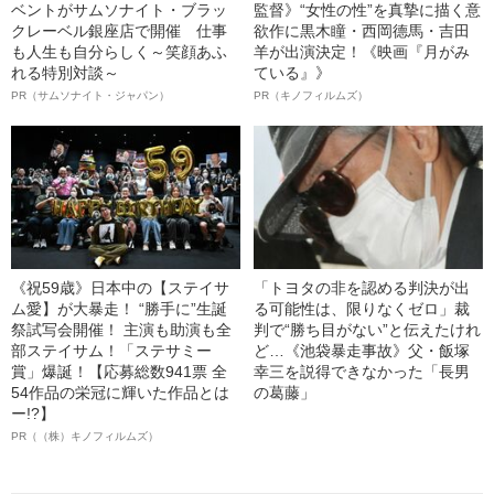
ベントがサムソナイト・ブラッ
監督》“女性の性”を真摯に描く意
クレーベル銀座店で開催 仕事
欲作に黒木瞳・西岡德馬・吉田
も人生も自分らしく～笑顔あふ
羊が出演決定！《映画『月がみ
れる特別対談～
ている』》
PR（サムソナイト・ジャパン）
PR（キノフィルムズ）
《祝59歳》日本中の【ステイサ
「トヨタの非を認める判決が出
ム愛】が大暴走！ “勝手に”生誕
る可能性は、限りなくゼロ」裁
祭試写会開催！ 主演も助演も全
判で“勝ち目がない”と伝えたけれ
部ステイサム！「ステサミー
ど…《池袋暴走事故》父・飯塚
賞」爆誕！【応募総数941票 全
幸三を説得できなかった「長男
54作品の栄冠に輝いた作品とは
の葛藤」
ー!?】
PR（（株）キノフィルムズ）