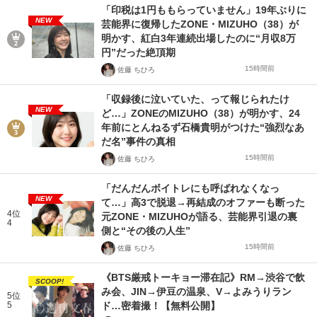
「印税は1円ももらっていません」19年ぶりに
NEW
芸能界に復帰したZONE・MIZUHO（38）が
明かす、紅白3年連続出場したのに“月収8万
円”だった絶頂期
15時間前
佐藤 ちひろ
「収録後に泣いていた、って報じられたけ
NEW
ど…」ZONEのMIZUHO（38）が明かす、24
年前にとんねるず石橋貴明がつけた“強烈なあ
だ名”事件の真相
15時間前
佐藤 ちひろ
「だんだんボイトレにも呼ばれなくなっ
NEW
て…」高3で脱退→再結成のオファーも断った
4位
元ZONE・MIZUHOが語る、芸能界引退の裏
4
側と“その後の人生”
15時間前
佐藤 ちひろ
《BTS厳戒トーキョー滞在記》RM→渋谷で飲
SCOOP!
み会、JIN→伊豆の温泉、V→よみうりラン
5位
5
ド…密着撮！【無料公開】