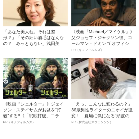
「あなた美人ね。それは整
《映画『Michael／マイケル』》
形？」「その細い眉毛はなんな
父ジョセフ・ジャクソン役、コ
の？ みっともない」浅田美代
ールマン・ドミンゴ オフィシャ
子が語る、樹木希林が整形やメ
ルインタビュー“観客を魅了した
PR（キノフィルムズ）
イクに反対した理由
名優、複雑な父親像への想いを
語る”《日本興収70億円突破》
《映画『シェルター』》ジェイ
「えっ、こんなに変わるの？」
ソン・ステイサムがお盆を“打
36歳男性ライターのニオイが激
破”する!!《「眠眠打破」コラ
変！ 夏場に気になる“頭皮のニ
ボ》
オイ”や“ベタつき”を解消す
PR（キノフィルムズ）
PR（株式会社スヴェンソン）
る、“ウィッグのスペシャリス
ト”が生み出した徹底ケアとは