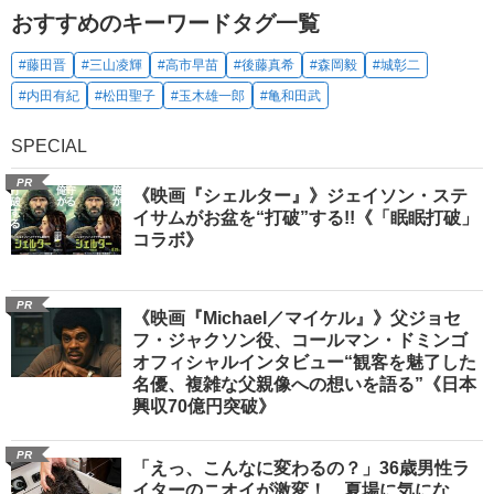
おすすめのキーワードタグ一覧
#藤田晋
#三山凌輝
#高市早苗
#後藤真希
#森岡毅
#城彰二
#内田有紀
#松田聖子
#玉木雄一郎
#亀和田武
SPECIAL
PR
《映画『シェルター』》ジェイソン・ステ
イサムがお盆を“打破”する!!《「眠眠打破」
コラボ》
PR
《映画『Michael／マイケル』》父ジョセ
フ・ジャクソン役、コールマン・ドミンゴ
オフィシャルインタビュー“観客を魅了した
名優、複雑な父親像への想いを語る”《日本
興収70億円突破》
PR
「えっ、こんなに変わるの？」36歳男性ラ
イターのニオイが激変！ 夏場に気にな