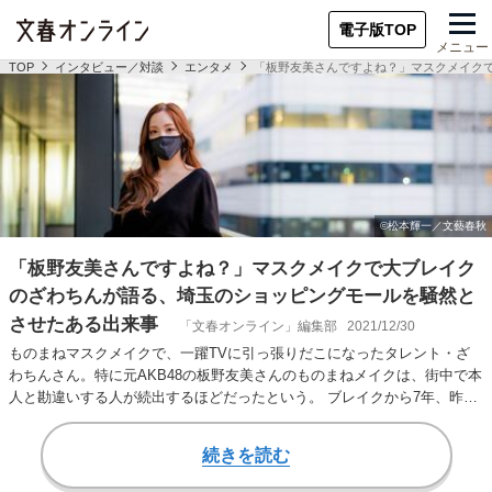
電子版TOP
メニュー
TOP
インタビュー／対談
エンタメ
「板野友美さんですよね？」マスクメイク
「板野友美さんですよね？」マスクメイクで大ブレイク
のざわちんが語る、埼玉のショッピングモールを騒然と
させたある出来事
「文春オンライン」編集部
2021/12/30
ものまねマスクメイクで、一躍TVに引っ張りだこになったタレント・ざ
わちんさん。特に元AKB48の板野友美さんのものまねメイクは、街中で本
人と勘違いする人が続出するほどだったという。 ブレイクから7年、昨年
からコロナ…
続きを読む