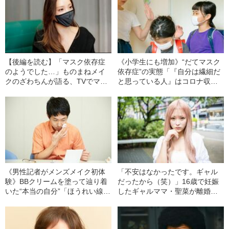
【後編を読む】「マスク依存症
《小学生にも増加》“だてマスク
のようでした…」ものまねメイ
依存症”の実態「『自分は繊細だ
クのざわちんが語る、TVでマス
と思っている人』はコロナ収束
クを外すきっかけになった大物
後もマスクを手放せない」
芸能人の一言
《男性記者がメンズメイク初体
「不安はなかったです。ギャル
験》BBクリームを塗って辿り着
だったから（笑）」16歳で妊娠
いた“本当の自分”「ほうれい線や
したギャルママ・聖菜が離婚
肌荒れは“男の勲章”ではない」
し、シングルマザーになったワ
ケ