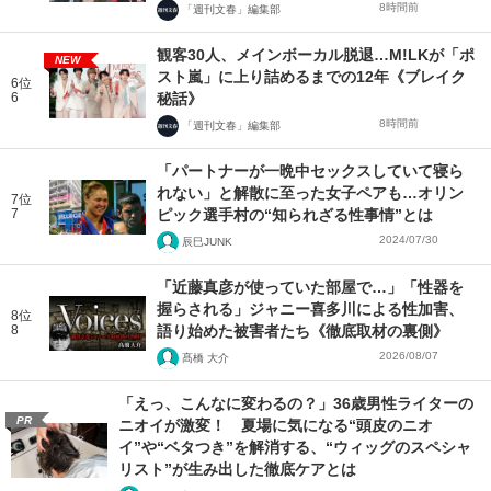
8時間前
「週刊文春」編集部
観客30人、メインボーカル脱退…M!LKが「ポ
NEW
スト嵐」に上り詰めるまでの12年《ブレイク
6位
6
秘話》
8時間前
「週刊文春」編集部
「パートナーが一晩中セックスしていて寝ら
れない」と解散に至った女子ペアも…オリン
7位
7
ピック選手村の“知られざる性事情”とは
2024/07/30
辰巳JUNK
「近藤真彦が使っていた部屋で…」「性器を
握らされる」ジャニー喜多川による性加害、
8位
8
語り始めた被害者たち《徹底取材の裏側》
2026/08/07
髙橋 大介
「えっ、こんなに変わるの？」36歳男性ライターの
PR
ニオイが激変！ 夏場に気になる“頭皮のニオ
イ”や“ベタつき”を解消する、“ウィッグのスペシャ
リスト”が生み出した徹底ケアとは