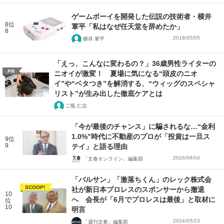
ゲームボーイを開発した伝説の技術者・横井
8位
軍平「私はなぜ任天堂を辞めたか」
8
2018/05/05
横井 軍平
「えっ、こんなに変わるの？」36歳男性ライターの
PR
ニオイが激変！ 夏場に気になる“頭皮のニオ
イ”や“ベタつき”を解消する、“ウィッグのスペシャ
リスト”が生み出した徹底ケアとは
二瓶 仁志
「今が最後のチャンス」に騙されるな…“金利
1.0%”時代に不動産のプロが「投資は一旦ス
9位
9
テイ」と語る理由
2026/08/04
「文春オンライン」編集部
「バルサン」「激落ちくん」のレック株式会
SCOOP!
社が新日本プロレスのスポンサーから撤退
10
へ 会長が「6月でプロレスは最後」と取材に
位
10
明言
2024/05/23
「週刊文春」編集部