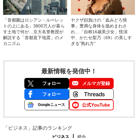
「首都圏はロシアン・ルーレッ
ヤクザ顔負けの「血みどろ情
トの上にある」3800万人が暮ら
事」豊満な身体を舐めまわさ
す土地で何が…京大名誉教授が
れ…「自称16歳美少女」怪演
解説する「首都直下地震」のメ
中、かたせ梨乃（69）の美しす
カニズム
ぎる“熟れ方”
最新情報を発信中！
フォロー
メルマガ登録
フォロー
公式YouTube
Googleニュース
「ビジネス」記事のランキング
ビジネス
総合