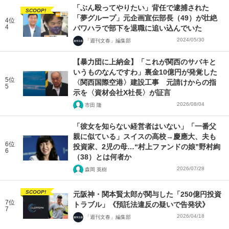
「ぶん殴ってやりたい」背任で逮捕された
SCOOP!
「夢グループ」元企画宣伝部長（49）が壮絶
4位
4
パワハラで部下を退職に追い込んでいた
2024/05/30
「週刊文春」編集部
【暴力団に上納金】「これが関西のサバキと
いうものなんですわ」裏金10億円が発覚した
5位
〈関西国際空港〉建設工事 元請けからの指
5
示を〈資材会社X社長〉が証言
2026/08/04
市田 隆
「彼女を知らない経営者はいない」「一番父
親に似ている」スイスの高校→慶應大、夫も
6位
投資家、2児の母…“村上ファンドの娘”野村絢
6
（38）とは何者か
2026/07/28
森岡 英樹
SCOOP!
元阪神・関本賢太郎が関与した「250億円投資
7位
トラブル」《預託法違反の疑いで告発状》
7
2026/04/18
「週刊文春」編集部