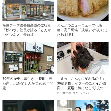
松屋フーズ過去最高益の立役者
とんかつニューウェーブ代表
「松のや」社長が語る「とんか
格 高田馬場「成蔵」が“夜”にこ
つビジネス」最前線
だわる理由
70年の歴史に幕引き 「麹町 吉
「えっ、こんなに変わるの？」
乃家」が語る“とんかつ2020年問
36歳男性ライターのニオイが激
題”
変！ 夏場に気になる“頭皮のニ
オイ”や“ベタつき”を解消す
PR（株式会社スヴェンソン）
る、“ウィッグのスペシャリス
ト”が生み出した徹底ケアとは