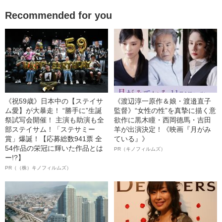
Recommended for you
《祝59歳》日本中の【ステイサ
《渡辺淳一原作＆娘・渡邉直子
ム愛】が大暴走！ “勝手に”生誕
監督》“女性の性”を真摯に描く意
祭試写会開催！ 主演も助演も全
欲作に黒木瞳・西岡德馬・吉田
部ステイサム！「ステサミー
羊が出演決定！《映画『月がみ
賞」爆誕！【応募総数941票 全
ている』》
54作品の栄冠に輝いた作品とは
PR（キノフィルムズ）
ー!?】
PR（（株）キノフィルムズ）