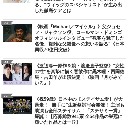
る、“ウィッグのスペシャリスト”が生み出
した徹底ケアとは
PR
《映画『Michael／マイケル』》父ジョセ
フ・ジャクソン役、コールマン・ドミンゴ
オフィシャルインタビュー“観客を魅了した
名優、複雑な父親像への想いを語る”《日本
興収70億円突破》
PR
《渡辺淳一原作＆娘・渡邉直子監督》“女性
の性”を真摯に描く意欲作に黒木瞳・西岡德
馬・吉田羊が出演決定！《映画『月がみて
いる』》
PR
《祝59歳》日本中の【ステイサム愛】が大
暴走！ “勝手に”生誕祭試写会開催！ 主演も
助演も全部ステイサム！「ステサミー賞」
爆誕！【応募総数941票 全54作品の栄冠に
輝いた作品とはー!?】