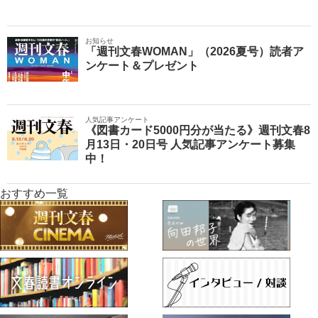
お知らせ
「週刊文春WOMAN」（2026夏号）読者ア
ンケート＆プレゼント
人気記事アンケート
《図書カード5000円分が当たる》週刊文春8
月13日・20日号 人気記事アンケート募集
中！
おすすめ一覧