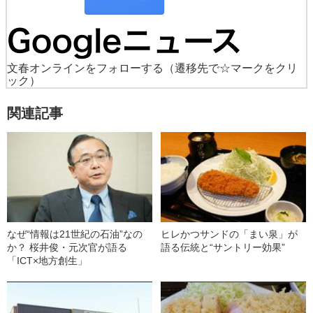
文春オンラインをフォローする
（遷移先で☆マークをクリ
ック）
関連記事
なぜ“情報は21世紀の石油”なの
ヒレかつサンドの「まい泉」が
か？ 桜井俊・元次官が語る
語る伝統と“サントリー効果”
「ICT×地方創生」