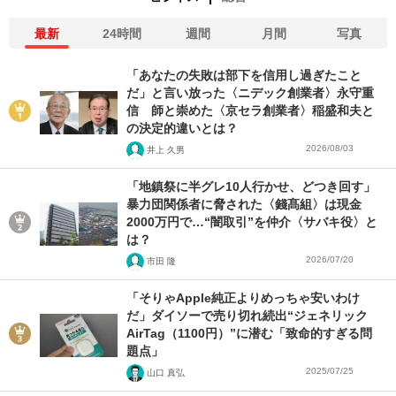
最新
24時間
週間
月間
写真
「あなたの失敗は部下を信用し過ぎたこと
だ」と言い放った〈ニデック創業者〉永守重
信 師と崇めた〈京セラ創業者〉稲盛和夫と
の決定的違いとは？
2026/08/03
井上 久男
「地鎮祭に半グレ10人行かせ、どつき回す」
暴力団関係者に脅された〈錢髙組〉は現金
2000万円で…“闇取引”を仲介〈サバキ役〉と
は？
2026/07/20
市田 隆
「そりゃApple純正よりめっちゃ安いわけ
だ」ダイソーで売り切れ続出“ジェネリック
AirTag（1100円）”に潜む「致命的すぎる問
題点」
2025/07/25
山口 真弘