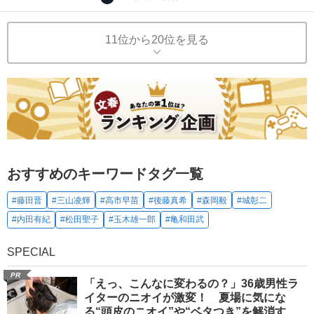
11位から20位を見る
おすすめのキーワードタグ一覧
#藤田晋
#三山凌輝
#高市早苗
#後藤真希
#森岡毅
#城彰二
#内田有紀
#松田聖子
#玉木雄一郎
#亀和田武
SPECIAL
PR
「えっ、こんなに変わるの？」36歳男性ラ
イターのニオイが激変！ 夏場に気にな
る“頭皮のニオイ”や“ベタつき”を解消す