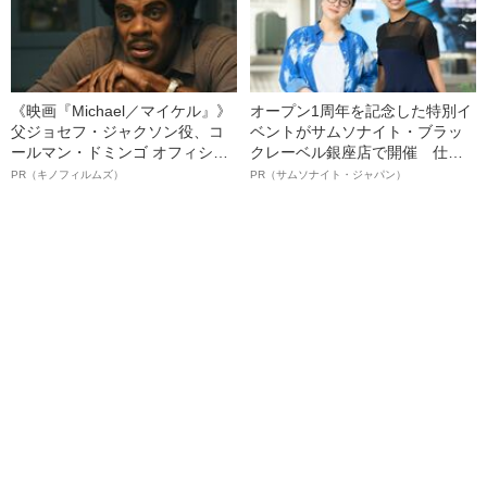
《映画『Michael／マイケル』》
オープン1周年を記念した特別イ
父ジョセフ・ジャクソン役、コ
ベントがサムソナイト・ブラッ
ールマン・ドミンゴ オフィシャ
クレーベル銀座店で開催 仕事
ルインタビュー“観客を魅了した
も人生も自分らしく～笑顔あふ
PR（キノフィルムズ）
PR（サムソナイト・ジャパン）
名優、複雑な父親像への想いを
れる特別対談～
語る”《日本興収70億円突破》