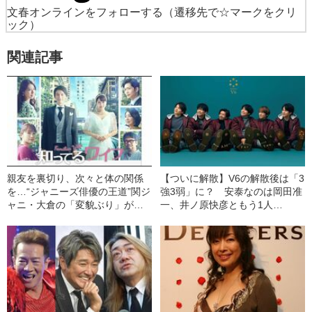
文春オンラインをフォローする
（遷移先で☆マークをクリ
ック）
関連記事
親友を裏切り、次々と体の関係
【ついに解散】V6の解散後は「3
を…“ジャニーズ俳優の王道”関ジ
強3弱」に？ 安泰なのは岡田准
ャニ・大倉の「変貌ぶり」がス
一、井ノ原快彦ともう1人…
ゴい