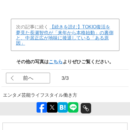
次の記事に続く
【続きを読む】TOKIO復活を
夢見た長瀬智也が「来年から本格始動」の裏側
と、中居正広が地味に後退している「ある原
因」
その他の写真は
こちら
よりぜひご覧ください。
前へ
3/3
エンタメ
芸能
ライフスタイル
働き方