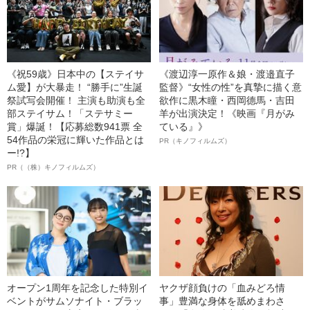
《祝59歳》日本中の【ステイサ
《渡辺淳一原作＆娘・渡邉直子
ム愛】が大暴走！ “勝手に”生誕
監督》“女性の性”を真摯に描く意
祭試写会開催！ 主演も助演も全
欲作に黒木瞳・西岡德馬・吉田
部ステイサム！「ステサミー
羊が出演決定！《映画『月がみ
賞」爆誕！【応募総数941票 全
ている』》
54作品の栄冠に輝いた作品とは
PR（キノフィルムズ）
ー!?】
PR（（株）キノフィルムズ）
オープン1周年を記念した特別イ
ヤクザ顔負けの「血みどろ情
ベントがサムソナイト・ブラッ
事」豊満な身体を舐めまわさ