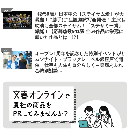
PR
《祝59歳》日本中の【ステイサム愛】が大
暴走！ “勝手に”生誕祭試写会開催！ 主演も
助演も全部ステイサム！「ステサミー賞」
爆誕！【応募総数941票 全54作品の栄冠に
輝いた作品とはー!?】
PR
オープン1周年を記念した特別イベントがサ
ムソナイト・ブラックレーベル銀座店で開
催 仕事も人生も自分らしく～笑顔あふれ
る特別対談～