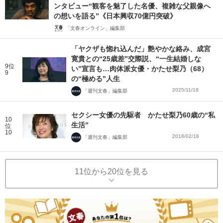
ンタビュー“観客を魅了した名優、複雑な父親像へ
の想いを語る”《日本興収70億円突破》
「文春オンライン」編集部
「ヤクザも惚れ込んだ」艶やかな絡み、成宮
寛貴との“25歳差”交際説、“一生結婚しな
9位
い”宣言も…肉体派女優・かたせ梨乃（68）
9
の“極める”人生
2025/11/18
「週刊文春」編集部
セクシー女優の先駆者 かたせ梨乃60歳の“私
10
生活”
位
10
2018/02/18
「週刊文春」編集部
11位から20位を見る