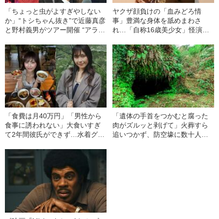
「ちょっと虫がよすぎやしない
ヤクザ顔負けの「血みどろ情
か」“トシちゃん抜き”で近藤真彦
事」豊満な身体を舐めまわさ
と野村義男がツアー開催 “アラ還
れ…「自称16歳美少女」怪演
アイドル”の《本当の人間関係》
中、かたせ梨乃（69）の美しす
とは
ぎる“熟れ方”
「食費は月40万円」「男性から
「遺体の手首をつかむと腐った
食事に誘われない」大食いすぎ
肉がズルッと剥げて」火葬すら
て2年間彼氏ができず…水着グラ
追いつかず、防空壕に数十人
ビアも話題の“可愛すぎる”大食い
を“集団土葬”…この世の地獄を見
女子（24）が語る、驚愕の食生
た少年兵が明かした“過酷すぎる
活
任務”とは