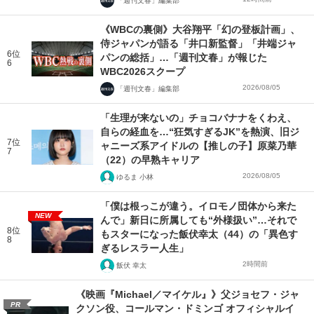
「週刊文春」編集部
《WBCの裏側》大谷翔平「幻の登板計画」、
侍ジャパンが語る「井口新監督」「井端ジャ
6位
パンの総括」…「週刊文春」が報じた
6
WBC2026スクープ
2026/08/05
「週刊文春」編集部
「生理が来ないの」チョコバナナをくわえ、
自らの経血を…“狂気すぎるJK”を熱演、旧ジ
7位
ャニーズ系アイドルの【推しの子】原菜乃華
7
（22）の早熟キャリア
2026/08/05
ゆるま 小林
「僕は根っこが違う。イロモノ団体から来た
NEW
んで」新日に所属しても“外様扱い”…それで
8位
もスターになった飯伏幸太（44）の「異色す
8
ぎるレスラー人生」
2時間前
飯伏 幸太
《映画『Michael／マイケル』》父ジョセフ・ジャ
PR
クソン役、コールマン・ドミンゴ オフィシャルイ