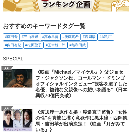
おすすめのキーワードタグ一覧
#藤田晋
#三山凌輝
#高市早苗
#後藤真希
#森岡毅
#城彰二
#内田有紀
#松田聖子
#玉木雄一郎
#亀和田武
SPECIAL
PR
《映画『Michael／マイケル』》父ジョセ
フ・ジャクソン役、コールマン・ドミンゴ
オフィシャルインタビュー“観客を魅了した
名優、複雑な父親像への想いを語る”《日本
興収70億円突破》
PR
《渡辺淳一原作＆娘・渡邉直子監督》“女性
の性”を真摯に描く意欲作に黒木瞳・西岡德
馬・吉田羊が出演決定！《映画『月がみて
いる』》