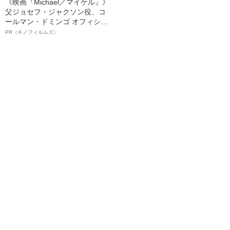
《映画『Michael／マイケル』》
父ジョセフ・ジャクソン役、コ
ールマン・ドミンゴ オフィシャ
ルインタビュー“観客を魅了した
PR（キノフィルムズ）
名優、複雑な父親像への想いを
語る”《日本興収70億円突破》