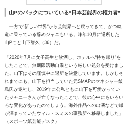
山Pのバックについている“日本芸能界の権力者”
一方で“新しい世界”から芸能界へと戻ってきて、かつ軌
道に乗っている辞めジャニもいる。昨年10月に退所した
山Pこと山下智久（36）だ。
「2020年7月に女子高生と飲酒し、ホテルへ“持ち帰り”を
したことで、無期限活動自粛という厳しい処分を受けまし
た。山下はその謹慎中に退所を決意しています。しかしそ
れまでにも、山下を担当していた元SMAPのマネジャー飯
島氏が退社し、2019年に公私ともに山下を可愛がってい
たジャニーさんが亡くなったことで、彼の心中にもいろい
ろな変化があったのでしょう。海外作品への出演などで縁
が深まっていたウィル・スミスの事務所へ移籍しました」
（スポーツ紙芸能デスク）