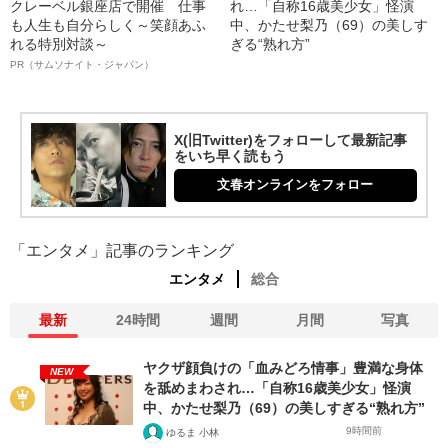
クレーベル銀座店で開催 仕事
れ…「自称16歳美少女」怪演
も人生も自分らしく～笑顔あふ
中、かたせ梨乃（69）の美しす
れる特別対談～
ぎる“熟れ方”
PR（サムソナイト・ジャパン）
X(旧Twitter)をフォローして最新記事
をいち早く読もう
文春オンラインをフォロー
「エンタメ」記事のランキング
エンタメ
総合
最新
24時間
週間
月間
写真
ヤクザ顔負けの「血みどろ情事」豊満な身体
NEW
を舐めまわされ…「自称16歳美少女」怪演
中、かたせ梨乃（69）の美しすぎる“熟れ方”
9時間前
ゆるま 小林