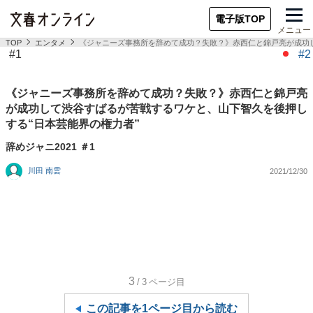
電子版TOP
メニュー
TOP
エンタメ
《ジャニーズ事務所を辞めて成功？失敗？》赤西仁と錦戸亮が成功し
#1
#2
《ジャニーズ事務所を辞めて成功？失敗？》赤西仁と錦戸亮
が成功して渋谷すばるが苦戦するワケと、山下智久を後押し
する“日本芸能界の権力者”
辞めジャニ2021 ＃1
川田 南雲
2021/12/30
3
/3
ページ目
この記事を1ページ目から読む