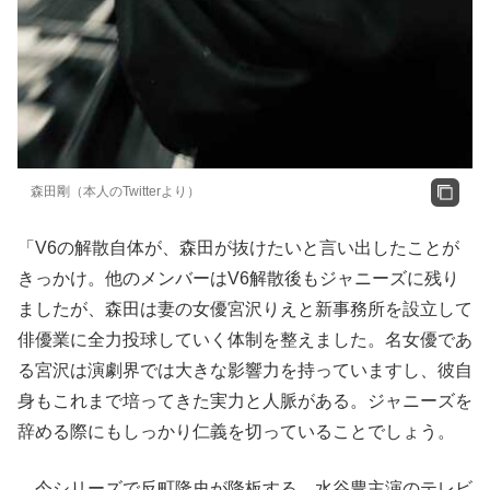
森田剛（本人のTwitterより）
「V6の解散自体が、森田が抜けたいと言い出したことが
きっかけ。他のメンバーはV6解散後もジャニーズに残り
ましたが、森田は妻の女優宮沢りえと新事務所を設立して
俳優業に全力投球していく体制を整えました。名女優であ
る宮沢は演劇界では大きな影響力を持っていますし、彼自
身もこれまで培ってきた実力と人脈がある。ジャニーズを
辞める際にもしっかり仁義を切っていることでしょう。
今シリーズで反町隆史が降板する、水谷豊主演のテレビ