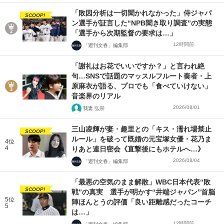
「敗因分析は一切聞かれなかった」侍ジャパ
SCOOP!
ン選手が証言した“NPB聞き取り調査”の実態
「選手から次期監督の要求は…」
12時間前
「週刊文春」編集部
「謝礼はお花でいいですか？」と言われ絶
句…SNSで話題のマッスルフルート奏者・上
原麻衣が語る、プロでも「食べていけない」
音楽界のリアル
2026/08/01
我妻 弘崇
三山凌輝が妻・趣里との「キス・濡れ場禁止
SCOOP!
ルール」を破って既婚の元宝塚女優・花乃ま
4位
4
りあと連日密会《直撃後にもホテルへ…》
2026/08/04
「週刊文春」編集部
「最悪の空気のまま解散」WBC日本代表“敗
SCOOP!
戦”の真実 選手が明かす“井端ジャパン”首脳
5位
陣ほんとうの評価「良い距離感だったコーチ
5
は…」
12時間前