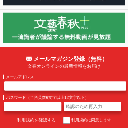
メールマガジン登録（無料）
文春オンラインの最新情報をお届け
メールアドレス
パスワード（半角英数6文字以上12文字以下）
利用規約を確認する
利用規約に同意します