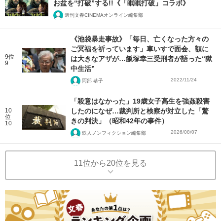
お盆を“打破”する!!《「眠眠打破」コラボ》
週刊文春CINEMAオンライン編集部
《池袋暴走事故》「毎日、亡くなった方々の
ご冥福を祈っています」車いすで面会、額に
9位
は大きなアザが…飯塚幸三受刑者が語った“獄
9
中生活”
2022/11/24
阿部 恭子
「殺意はなかった」19歳女子高生を強姦殺害
10
したのになぜ…裁判所と検察が対立した「驚
位
きの判決」（昭和42年の事件）
10
2026/08/07
鉄人ノンフィクション編集部
11位から20位を見る