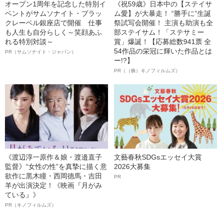
オープン1周年を記念した特別イ
《祝59歳》日本中の【ステイサ
ベントがサムソナイト・ブラッ
ム愛】が大暴走！ “勝手に”生誕
クレーベル銀座店で開催 仕事
祭試写会開催！ 主演も助演も全
も人生も自分らしく～笑顔あふ
部ステイサム！「ステサミー
れる特別対談～
賞」爆誕！【応募総数941票 全
54作品の栄冠に輝いた作品とは
PR（サムソナイト・ジャパン）
ー!?】
PR（（株）キノフィルムズ）
《渡辺淳一原作＆娘・渡邉直子
文藝春秋SDGsエッセイ大賞
監督》“女性の性”を真摯に描く意
2026大募集
欲作に黒木瞳・西岡德馬・吉田
PR
羊が出演決定！《映画『月がみ
ている』》
PR（キノフィルムズ）