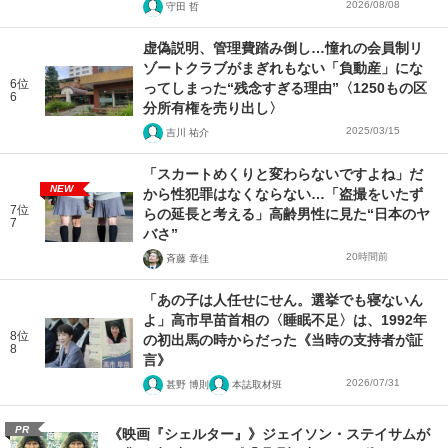
2026/08/08
守田 哲
虚偽説明、管理費踏み倒し…憧れの会員制リ
ゾートクラブがまぎれもない「負動産」にな
6位
ってしまった“残念すぎる理由”〈1250もの区
6
分所有権を売り出し〉
2025/03/15
吉川 祐介
「スカートめくりと変わらないですよね」だ
NEW
から性犯罪はなくならない…「盗撮をいたず
7位
らの延長と考える」高齢男性に見た“日本のヤ
7
バさ”
20時間前
斉藤 章佳
「あの子は人任せにせん。選挙でも寝ないん
よ」高市早苗首相の〈睡眠不足〉は、1992年
8位
の初出馬の時からだった《当時の支持者が証
8
言》
2026/07/31
甚野 博則
本誌取材班
PR
《映画『シェルター』》ジェイソン・ステイサムが