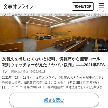
電子版TOP
メニュー
TOP
ニュース
反省文を出したくないと絶叫、傍聴席から無罪コール…裁判ウォッチャ
反省文を出したくないと絶叫、傍聴席から無罪コール…
裁判ウォッチャーが見た「ヤバい裁判」――2021年BES
T5
阿曽山大噴火
2022/01/11
2021年（1月～12月）、文春オンラインで反響の大きかった記事ベスト5
を発表します。裁判部門の第3位は、こちら！（初公開日 2021年9月9
日）。＊ ＊ ＊ 今年の8月24日、福岡地裁の101号法廷で行われた判決公…
続きを読む