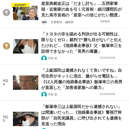
皇室典範改正は「だまし討ち」…五摂家筆
SCOOP!
頭・近衛家の血を引く元首相・細川護熙氏が
見た高市首相の「皇室への信じがたい態度」
7時間前
「文藝春秋」編集部
「トヨタの非を認める判決が出る可能性は、
限りなくゼロ」裁判で“勝ち目がない”と伝え
たけれど…《池袋暴走事故》父・飯塚幸三を
説得できなかった「長男の葛藤」
2026/08/08
守田 哲
「上級国民は逮捕されなくて良いですね」自
宅住所がネットに流出、嫌がらせ電話も…
4位
《12人死傷の池袋暴走事故》飯塚幸三の長男
4
が直面した「加害者家族への暴力」
2026/08/08
守田 哲
「飯塚幸三は上級国民だから逮捕されない」
は間違いだった…《池袋暴走事故》警視庁幹
5位
部が「自民党議員」に呼び出されても逮捕を
5
見送った理由