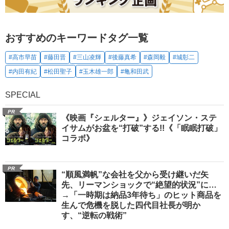
おすすめのキーワードタグ一覧
#高市早苗
#藤田晋
#三山凌輝
#後藤真希
#森岡毅
#城彰二
#内田有紀
#松田聖子
#玉木雄一郎
#亀和田武
SPECIAL
PR
《映画『シェルター』》ジェイソン・ステ
イサムがお盆を“打破”する!!《「眠眠打破」
コラボ》
PR
“順風満帆”な会社を父から受け継いだ矢
先、リーマンショックで“絶望的状況”に…
→「一時期は納品3年待ち」のヒット商品を
生んで危機を脱した四代目社長が明か
す、“逆転の戦術”