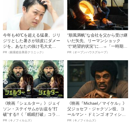
今年も40℃を超える猛暑。ジリ
“順風満帆”な会社を父から受け継
ジリとした暑さが頭皮にダメー
いだ矢先、リーマンショック
ジを。あなたの抜け毛大丈
で“絶望的状況”に…→「一時期は
夫！？
納品3年待ち」のヒット商品を生
PR（銀座総合美容クリニック）
PR（オープンハウスグループ）
んで危機を脱した四代目社長が
明かす、“逆転の戦術”
《映画『シェルター』》ジェイ
《映画『Michael／マイケル』》
ソン・ステイサムがお盆を“打
父ジョセフ・ジャクソン役、コ
破”する!!《「眠眠打破」コラ
ールマン・ドミンゴ オフィシャ
ボ》
ルインタビュー“観客を魅了した
PR（キノフィルムズ）
PR（キノフィルムズ）
名優、複雑な父親像への想いを