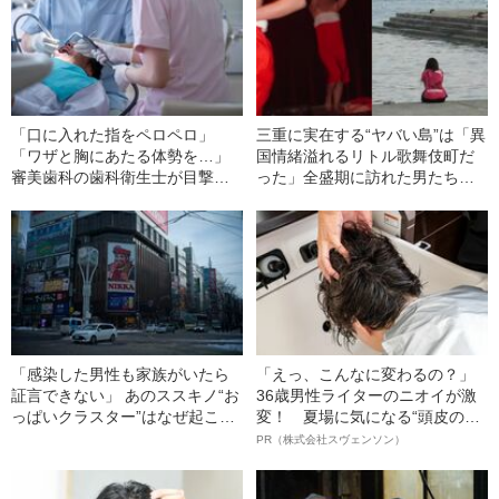
「口に入れた指をペロペロ」
三重に実在する“ヤバい島”は「異
「ワザと胸にあたる体勢を…」
国情緒溢れるリトル歌舞伎町だ
審美歯科の歯科衛生士が目撃し
った」全盛期に訪れた男たちが
た「ヤバい患者」
語ったリアル――2021上半期
BEST5
「感染した男性も家族がいたら
「えっ、こんなに変わるの？」
証言できない」 あのススキノ“お
36歳男性ライターのニオイが激
っぱいクラスター”はなぜ起こっ
変！ 夏場に気になる“頭皮のニ
たのか？《コロナ禍のススキノ
オイ”や“ベタつき”を解消す
PR（株式会社スヴェンソン）
はいま》
る、“ウィッグのスペシャリス
ト”が生み出した徹底ケアとは