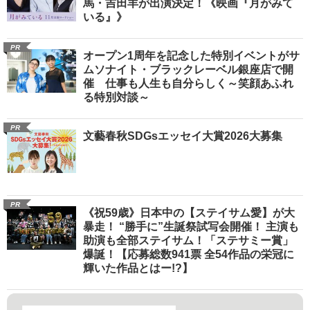
馬・吉田羊が出演決定！《映画『月がみて
いる』》
PR
オープン1周年を記念した特別イベントがサ
ムソナイト・ブラックレーベル銀座店で開
催 仕事も人生も自分らしく～笑顔あふれ
る特別対談～
PR
文藝春秋SDGsエッセイ大賞2026大募集
PR
《祝59歳》日本中の【ステイサム愛】が大
暴走！ “勝手に”生誕祭試写会開催！ 主演も
助演も全部ステイサム！「ステサミー賞」
爆誕！【応募総数941票 全54作品の栄冠に
輝いた作品とはー!?】