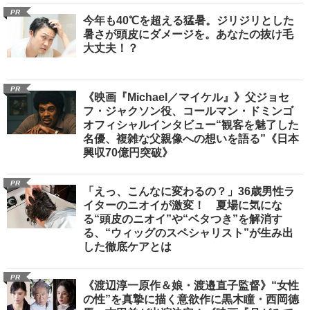
PR
今年も40℃を超える猛暑。ジリジリとした
暑さが頭皮にダメージを。あなたの抜け毛
大丈夫！？
PR
《映画『Michael／マイケル』》父ジョセ
フ・ジャクソン役、コールマン・ドミンゴ
オフィシャルインタビュー“観客を魅了した
名優、複雑な父親像への想いを語る”《日本
興収70億円突破》
PR
「えっ、こんなに変わるの？」36歳男性ラ
イターのニオイが激変！ 夏場に気にな
る“頭皮のニオイ”や“ベタつき”を解消す
る、“ウィッグのスペシャリスト”が生み出
した徹底ケアとは
PR
《渡辺淳一原作＆娘・渡邉直子監督》“女性
の性”を真摯に描く意欲作に黒木瞳・西岡德