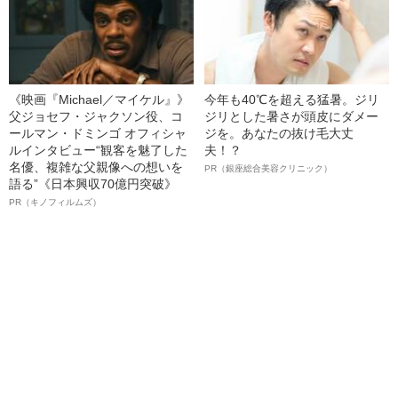
《映画『Michael／マイケル』》
今年も40℃を超える猛暑。ジリ
父ジョセフ・ジャクソン役、コ
ジリとした暑さが頭皮にダメー
ールマン・ドミンゴ オフィシャ
ジを。あなたの抜け毛大丈
ルインタビュー“観客を魅了した
夫！？
名優、複雑な父親像への想いを
PR（銀座総合美容クリニック）
語る”《日本興収70億円突破》
PR（キノフィルムズ）