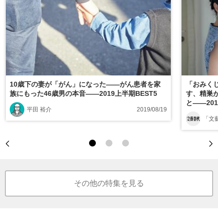
10歳下の妻が「がん」になった――がん患者を家
「おみくじ
族にもった46歳男の本音――2019上半期BEST5
す、精巣が
と――201
平田 裕介
2019/08/19
「文
その他の特集を見る