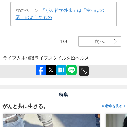
次のページ
「がん哲学外来」は「空っぽの
器」のようなもの
次へ
1/3
ライフ
人生相談
ライフスタイル
医療
ヘルス
特集
がんと共に生きる。
この特集を見る