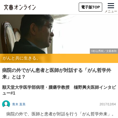
電子版TOP
メニュー
がんと共に生きる。
病院の外でがん患者と医師が対話する「がん哲学外
来」とは？
順天堂大学医学部病理・腫瘍学教授 樋野興夫医師インタビ
ュー#1
青木 直美
2017/12/04
病院の外で、医師と患者が対話を行う「がん哲学外来」。