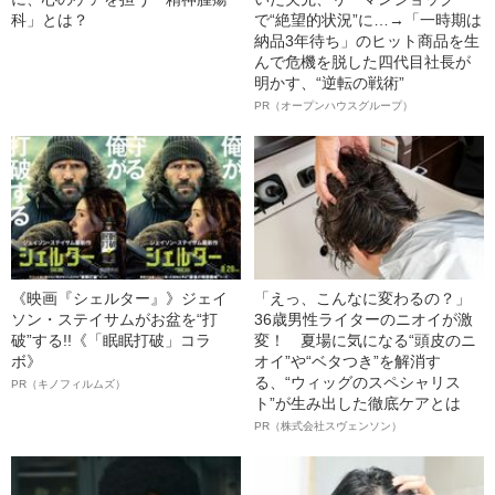
科」とは？
で“絶望的状況”に…→「一時期は
納品3年待ち」のヒット商品を生
んで危機を脱した四代目社長が
明かす、“逆転の戦術”
PR（オープンハウスグループ）
《映画『シェルター』》ジェイ
「えっ、こんなに変わるの？」
ソン・ステイサムがお盆を“打
36歳男性ライターのニオイが激
破”する!!《「眠眠打破」コラ
変！ 夏場に気になる“頭皮のニ
ボ》
オイ”や“ベタつき”を解消す
る、“ウィッグのスペシャリス
PR（キノフィルムズ）
ト”が生み出した徹底ケアとは
PR（株式会社スヴェンソン）