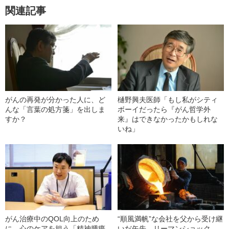
関連記事
がんの再発が分かった人に、ど
樋野興夫医師「もし私がシティ
んな「言葉の処方箋」を出しま
ボーイだったら『がん哲学外
すか？
来』はできなかったかもしれな
いね」
がん治療中のQOL向上のため
“順風満帆”な会社を父から受け継
に、心のケアを担う「精神腫瘍
いだ矢先、リーマンショック