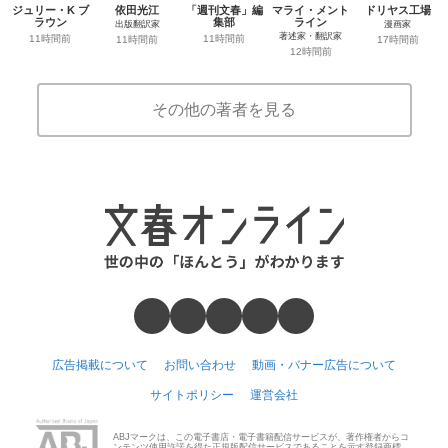
ジュリー・K ブ
依田光江
「週刊文春」編
マライ・メント
ドリヤス工場
ラウン
集部
ライン
出版翻訳家
漫画家
著述家・翻訳家
11時間前
11時間前
11時間前
17時間前
12時間前
その他の著者を見る
広告掲載について
お問い合わせ
動画・バナー広告について
サイトポリシー
運営会社
ABJマークは、この電子書店・電子書籍配信サービスが、著作権者からコ
ンテンツ使用許諾を得た正規版配信サービスであることを示す登録商標