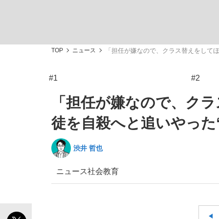
観る将棋、読む将棋
TOP
ニュース
「担任が嫌なので、クラス替えをしてほ
#1
#2
「敗因分析は一切聞かれなかった」侍ジャパン選
「担任が嫌なので、クラ
徒を自殺へと追いやった
渋井 哲也
いまさら聞けない資産運用のすべて
ニュース
社会
教育
「目標達成できなかったからと言って…」サッ