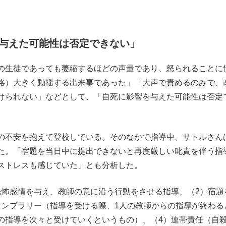
与えた可能性は否定できない」
の生徒であっても萎縮するほどの声量であり、怒られることに
略）大きく動揺する出来事であった」「大声で責めるのみで、
けられない」などとして、「自死に影響を与えた可能性は否定
の不安を抱えて登校している。そのなかで指導中、サトルさん
た。「宿題を当日中に提出できないと再度厳しい叱責を伴う指
ストレスも感じていた」とも分析した。
怖感情を与え、教師の意に沿う行動をさせる指導、（2）宿題
タンプラリー（指導を受ける際、1人の教師からの指導が終わる
の指導を次々と受けていくというもの）、（4）連帯責任（自