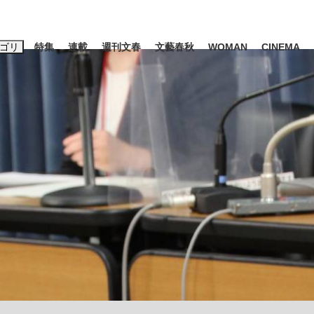
ゴリ
特集
連載
週刊文春
文藝春秋
WOMAN
CINEMA
キーワード入力
ス
エンタメ
ライフ
ビジネス
ーワードタグ一覧
山凌輝
#高市早苗
#後藤真希
#森岡毅
#城彰二
#内田有紀
#亀和田武
て明かした日本代表監督に...
「最悪の空気のまま解散」W
私のあのとき