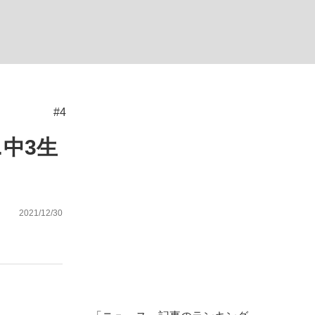
#4
が悲しい」『北の国から』倉本聰氏（91...
を、目撃せよ。
中3生
2021/12/30