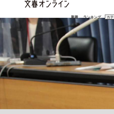
新着
ランキング
カテ
スクープ
ニュー
おすすめのキ
#藤田晋
#三
#玉木雄一郎
「90%は失敗する。でも…」本田圭佑が初め
終戦から81年