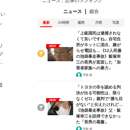
「ニュース」記事のランキング
ニュース
総合
たい
し
最新
24時間
週間
月間
写真
「上級国民は逮捕されな
くて良いですね」自宅住
所がネットに流出、嫌が
り
NEW
らせ電話も…《12人死傷
が
の池袋暴走事故》飯塚幸
は、
三の長男が直面した「加
害者家族への暴力」
守田 哲
提
「トヨタの非を認める判
決が出る可能性は、限り
なくゼロ」裁判で“勝ち目
NEW
がない”と伝えたけれど…
《池袋暴走事故》父・飯
塚幸三を説得できなかっ
た「長男の葛藤」
守田 哲