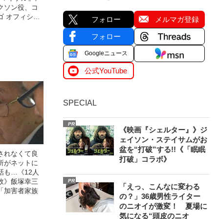
クソン役、コ
ゴ オフィシャ
フォロー
メルマガ登録
観客を魅了した
像への想いを
フォロー
0億円突破》
Googleニュース
公式YouTube
SPECIAL
PR
《映画『シェルター』》ジ
ェイソン・ステイサムがお
盆を“打破”する!!《「眠眠
されなくて良
打破」コラボ》
所がネットに
話も…《12人
故》飯塚幸三
PR
「えっ、こんなに変わる
「加害者家族
の？」36歳男性ライター
のニオイが激変！ 夏場に
気になる“頭皮のニオ