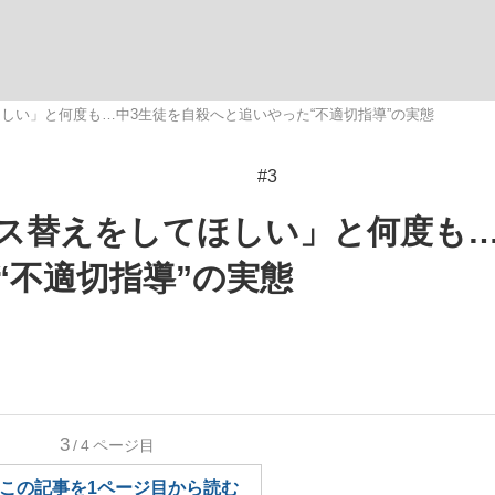
しい」と何度も…中3生徒を自殺へと追いやった“不適切指導”の実態
#3
手が証言した“NPB聞...
「クマが悪者扱いされているの
キングの誕生
ス替えをしてほしい」と何度も…
“不適切指導”の実態
もっと見る
3
/4
ページ目
カー日本代表・森保一監督...
この記事を1ページ目から読む