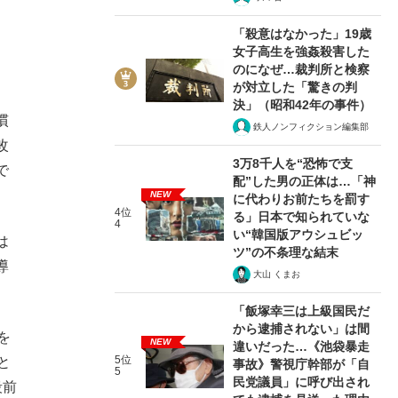
「殺意はなかった」19歳
女子高生を強姦殺害した
のになぜ…裁判所と検察
が対立した「驚きの判
決」（昭和42年の事件）
慣
鉄人ノンフィクション編集部
改
3万8千人を“恐怖で支
で
配”した男の正体は…「神
NEW
に代わりお前たちを罰す
4位
る」日本で知られていな
4
い“韓国版アウシュビッ
は
ツ”の不条理な結末
導
大山 くまお
「飯塚幸三は上級国民だ
から逮捕されない」は間
を
NEW
違いだった…《池袋暴走
5位
と
事故》警視庁幹部が「自
5
民党議員」に呼び出され
殺前