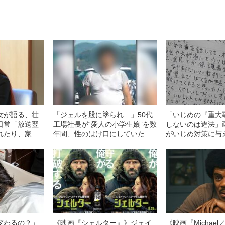
女が語る、壮
「ジェルを股に塗られ…」50代
「いじめの『重大
日常「放送翌
工場社長が“愛人の小学生娘”を数
しないのは違法」
れたり、家に
年間、性のはけ口にしていた卑
がいじめ対策に与
肉が届くこと
劣犯行の真相《大阪・少女強制
響”
性交》
変わるの？」
《映画『シェルター』》ジェイ
《映画『Michae