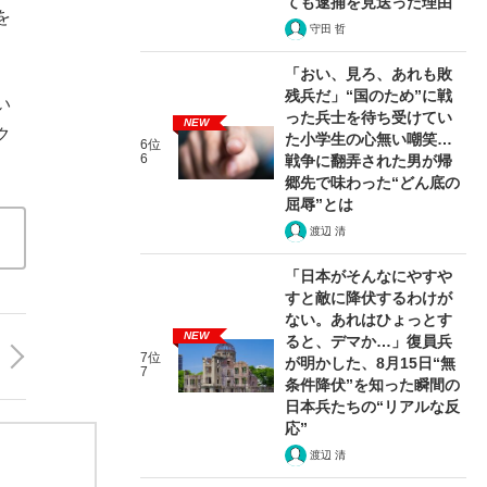
ても逮捕を見送った理由
を
守田 哲
「おい、見ろ、あれも敗
残兵だ」“国のため”に戦
い
った兵士を待ち受けてい
NEW
ク
た小学生の心無い嘲笑…
6位
6
戦争に翻弄された男が帰
郷先で味わった“どん底の
屈辱”とは
渡辺 清
「日本がそんなにやすや
すと敵に降伏するわけが
ない。あれはひょっとす
NEW
ると、デマか…」復員兵
7位
が明かした、8月15日“無
7
条件降伏”を知った瞬間の
日本兵たちの“リアルな反
応”
渡辺 清