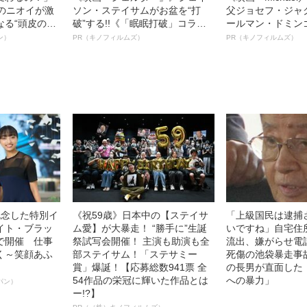
ーのニオイが激
ソン・ステイサムがお盆を“打
父ジョセフ・ジャ
なる“頭皮のニ
破”する!!《「眠眠打破」コラ
ールマン・ドミン
”を解消す
ボ》
ルインタビュー“
ン）
PR（キノフィルムズ）
PR（キノフィルムズ）
スペシャリス
名優、複雑な父親
徹底ケアとは
語る”《日本興収7
記念した特別イ
《祝59歳》日本中の【ステイサ
「上級国民は逮捕
イト・ブラッ
ム愛】が大暴走！ “勝手に”生誕
いですね」自宅住
で開催 仕事
祭試写会開催！ 主演も助演も全
流出、嫌がらせ電
く～笑顔あふ
部ステイサム！「ステサミー
死傷の池袋暴走事
賞」爆誕！【応募総数941票 全
の長男が直面した
54作品の栄冠に輝いた作品とは
への暴力」
パン）
ー!?】