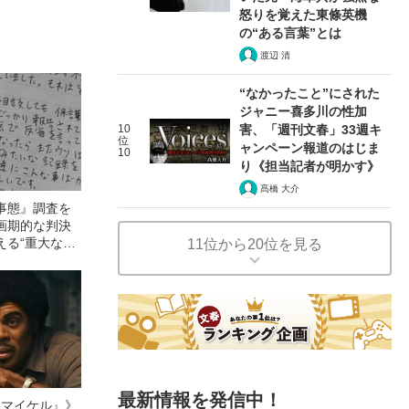
怒りを覚えた東條英機
の“ある言葉”とは
渡辺 清
“なかったこと”にされた
ジャニー喜多川の性加
10
害、「週刊文春」33週キ
位
ャンペーン報道のはじま
10
り《担当記者が明かす》
髙橋 大介
事態』調査を
画期的な判決
える“重大な影
11位から20位を見る
最新情報を発信中！
l／マイケル』》