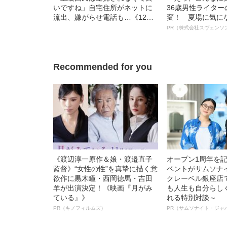
いですね」自宅住所がネットに
36歳男性ライタ
流出、嫌がらせ電話も…《12人
変！ 夏場に気に
死傷の池袋暴走事故》飯塚幸三
オイ”や“ベタつき
PR（株式会社スヴェンソ
の長男が直面した「加害者家族
る、“ウィッグの
への暴力」
ト”が生み出した
Recommended for you
《渡辺淳一原作＆娘・渡邉直子
オープン1周年を
監督》“女性の性”を真摯に描く意
ベントがサムソナ
欲作に黒木瞳・西岡德馬・吉田
クレーベル銀座店
羊が出演決定！《映画『月がみ
も人生も自分らし
ている』》
れる特別対談～
PR（キノフィルムズ）
PR（サムソナイト・ジャ