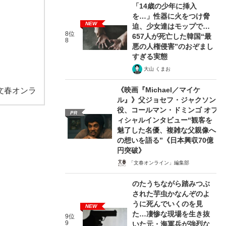
「14歳の少年に挿入
を…」性器に火をつけ脅
NEW
迫、少女達はモップで…
8位
657人が死亡した韓国“最
8
悪の人権侵害”のおぞまし
すぎる実態
大山 くまお
《映画『Michael／マイケ
文春オンラ
ル』》父ジョセフ・ジャクソン
役、コールマン・ドミンゴ オフ
PR
ィシャルインタビュー“観客を
魅了した名優、複雑な父親像へ
の想いを語る”《日本興収70億
円突破》
「文春オンライン」編集部
のたうちながら踏みつぶ
された芋虫かなんぞのよ
うに死んでいくのを見
NEW
た…凄惨な現場を生き抜
9位
9
いた元・海軍兵が強烈な