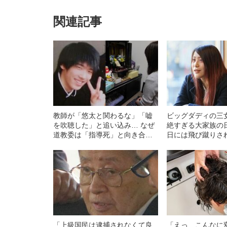
関連記事
教師が「悠太と関わるな」「嘘
ビッグダディの三
を吹聴した」と追い込み… なぜ
絶すぎる大家族の
道教委は「指導死」と向き合わ
日には飛び蹴りさ
ないのか
ナイフが刺さった
も」
「上級国民は逮捕されなくて良
「えっ、こんなに