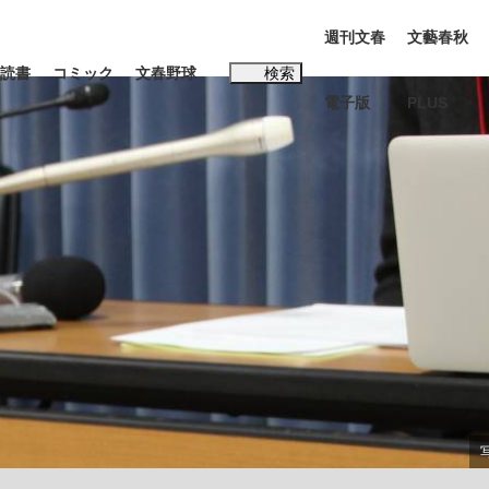
週刊文春
文藝春秋
読書
コミック
文春野球
検索
電子版
PLUS
インタビュー
読書
#松田聖子
BC日本代表“敗戦”の真実 選手が明かす...
、私のいま