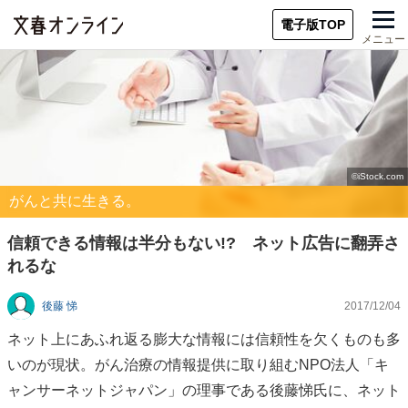
電子版TOP
メニュー
がんと共に生きる。
信頼できる情報は半分もない!? ネット広告に翻弄さ
れるな
後藤 悌
2017/12/04
ネット上にあふれ返る膨大な情報には信頼性を欠くものも多
いのが現状。がん治療の情報提供に取り組むNPO法人「キ
ャンサーネットジャパン」の理事である後藤悌氏に、ネット