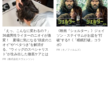
「えっ、こんなに変わるの？」
《映画『シェルター』》ジェイ
36歳男性ライターのニオイが激
ソン・ステイサムがお盆を“打
変！ 夏場に気になる“頭皮のニ
破”する!!《「眠眠打破」コラ
オイ”や“ベタつき”を解消す
ボ》
る、“ウィッグのスペシャリス
PR（キノフィルムズ）
ト”が生み出した徹底ケアとは
PR（株式会社スヴェンソン）