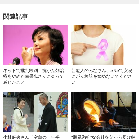
関連記事
ネットで批判殺到 抗がん剤治
芸能人のみなさん、SNSで安易
療をやめた南果歩さんに会って
にがん検診を勧めないでくださ
感じたこと
い
小林麻央さん「空白の一年半」
“順風満帆”な会社を父から受け継