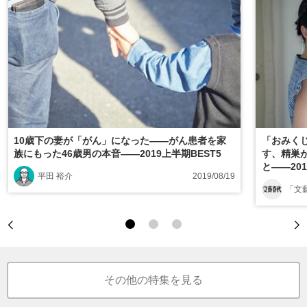
10歳下の妻が「がん」になった――がん患者を家
「おみくじ
族にもった46歳男の本音――2019上半期BEST5
す、精巣が
と――201
平田 裕介
2019/08/19
「文
その他の特集を見る