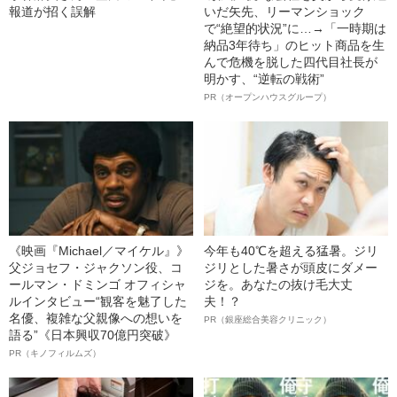
報道が招く誤解
いだ矢先、リーマンショック
で“絶望的状況”に…→「一時期は
納品3年待ち」のヒット商品を生
んで危機を脱した四代目社長が
明かす、“逆転の戦術”
PR（オープンハウスグループ）
《映画『Michael／マイケル』》
今年も40℃を超える猛暑。ジリ
父ジョセフ・ジャクソン役、コ
ジリとした暑さが頭皮にダメー
ールマン・ドミンゴ オフィシャ
ジを。あなたの抜け毛大丈
ルインタビュー“観客を魅了した
夫！？
名優、複雑な父親像への想いを
PR（銀座総合美容クリニック）
語る”《日本興収70億円突破》
PR（キノフィルムズ）