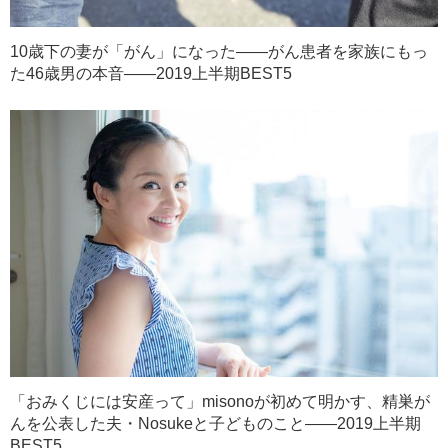
10歳下の妻が「がん」になった――がん患者を家族にもっ
た46歳男の本音――2019上半期BEST5
「おみくじには安産って」misonoが初めて明かす、精巣が
んを公表した夫・Nosukeと子どものこと――2019上半期
BEST5