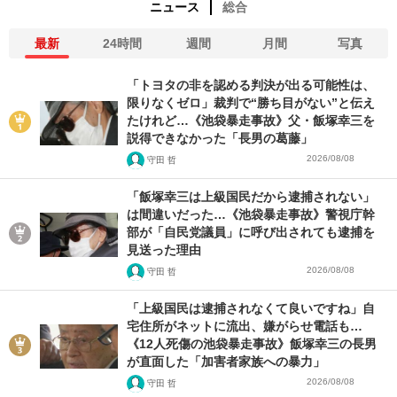
ニュース
総合
最新
24時間
週間
月間
写真
「トヨタの非を認める判決が出る可能性は、
限りなくゼロ」裁判で“勝ち目がない”と伝え
たけれど…《池袋暴走事故》父・飯塚幸三を
説得できなかった「長男の葛藤」
2026/08/08
守田 哲
「飯塚幸三は上級国民だから逮捕されない」
は間違いだった…《池袋暴走事故》警視庁幹
部が「自民党議員」に呼び出されても逮捕を
見送った理由
2026/08/08
守田 哲
「上級国民は逮捕されなくて良いですね」自
宅住所がネットに流出、嫌がらせ電話も…
《12人死傷の池袋暴走事故》飯塚幸三の長男
が直面した「加害者家族への暴力」
2026/08/08
守田 哲