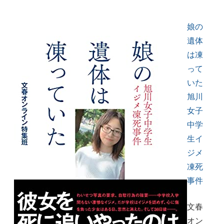
娘の
遺体
は凍
って
いた
旭川
女子
中学
生イ
ジメ
凍死
事件
文春
オン