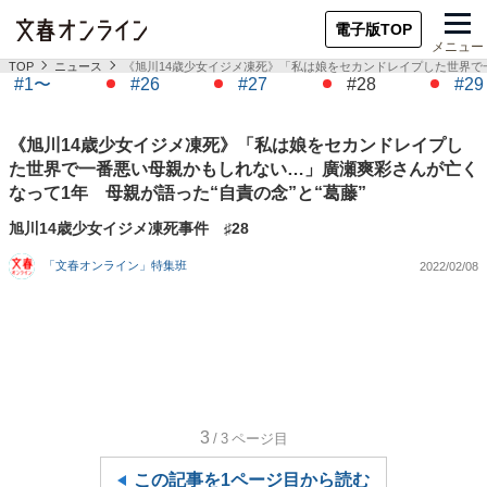
電子版TOP
メニュー
TOP
ニュース
《旭川14歳少女イジメ凍死》「私は娘をセカンドレイプした世界で一
#1〜
#26
#27
#28
#29
《旭川14歳少女イジメ凍死》「私は娘をセカンドレイプし
た世界で一番悪い母親かもしれない…」廣瀬爽彩さんが亡く
なって1年 母親が語った“自責の念”と“葛藤”
旭川14歳少女イジメ凍死事件 ♯28
「文春オンライン」特集班
2022/02/08
3
/3
ページ目
この記事を1ページ目から読む