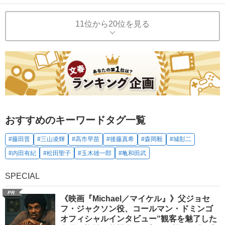
11位から20位を見る
おすすめのキーワードタグ一覧
#藤田晋
#三山凌輝
#高市早苗
#後藤真希
#森岡毅
#城彰二
#内田有紀
#松田聖子
#玉木雄一郎
#亀和田武
SPECIAL
PR
《映画『Michael／マイケル』》父ジョセ
フ・ジャクソン役、コールマン・ドミンゴ
オフィシャルインタビュー“観客を魅了した