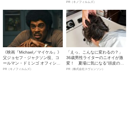
告げた言葉
ボ》
PR（キノフィルムズ）
《映画『Michael／マイケル』》
「えっ、こんなに変わるの？」
父ジョセフ・ジャクソン役、コ
36歳男性ライターのニオイが激
ールマン・ドミンゴ オフィシャ
変！ 夏場に気になる“頭皮のニ
ルインタビュー“観客を魅了した
オイ”や“ベタつき”を解消す
PR（キノフィルムズ）
PR（株式会社スヴェンソン）
名優、複雑な父親像への想いを
る、“ウィッグのスペシャリス
語る”《日本興収70億円突破》
ト”が生み出した徹底ケアとは