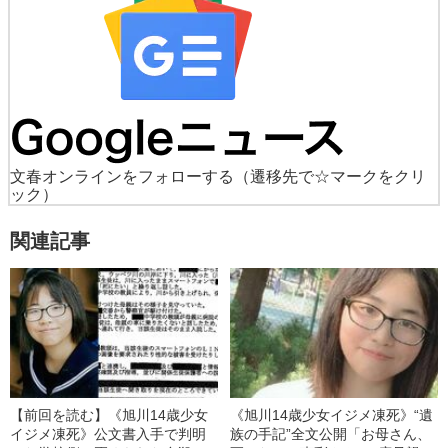
文春オンラインをフォローする
（遷移先で☆マークをクリ
ック）
関連記事
【前回を読む】《旭川14歳少女
《旭川14歳少女イジメ凍死》“遺
イジメ凍死》公文書入手で判明
族の手記”全文公開「お母さん、