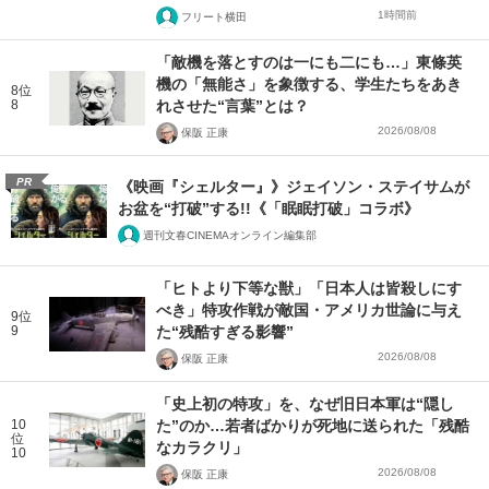
1時間前
フリート横田
「敵機を落とすのは一にも二にも…」東條英
機の「無能さ」を象徴する、学生たちをあき
8位
8
れさせた“言葉”とは？
2026/08/08
保阪 正康
PR
《映画『シェルター』》ジェイソン・ステイサムが
お盆を“打破”する!!《「眠眠打破」コラボ》
週刊文春CINEMAオンライン編集部
「ヒトより下等な獣」「日本人は皆殺しにす
べき」特攻作戦が敵国・アメリカ世論に与え
9位
9
た“残酷すぎる影響”
2026/08/08
保阪 正康
「史上初の特攻」を、なぜ旧日本軍は“隠し
10
た”のか…若者ばかりが死地に送られた「残酷
位
なカラクリ」
10
2026/08/08
保阪 正康