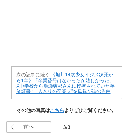
次の記事に続く
《旭川14歳少女イジメ凍死か
ら1年》「卒業番号はなかったが嬉しかった」
X中学校から廣瀬爽彩さんに授与されていた卒
業証書 “一人きりの卒業式”を母親が涙の告白
その他の写真は
こちら
よりぜひご覧ください。
前へ
3/3