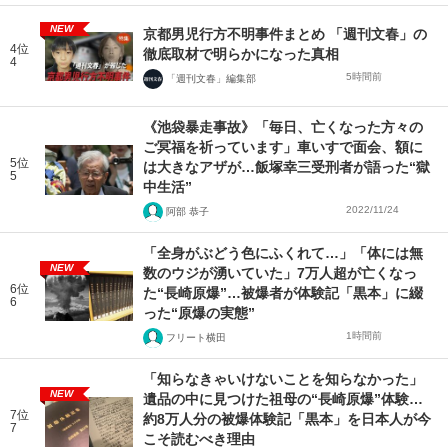
NEW
京都男児行方不明事件まとめ 「週刊文春」の
4位
徹底取材で明らかになった真相
4
5時間前
「週刊文春」編集部
《池袋暴走事故》「毎日、亡くなった方々の
ご冥福を祈っています」車いすで面会、額に
5位
は大きなアザが…飯塚幸三受刑者が語った“獄
5
中生活”
2022/11/24
阿部 恭子
「全身がぶどう色にふくれて…」「体には無
NEW
数のウジが湧いていた」7万人超が亡くなっ
6位
た“長崎原爆”…被爆者が体験記「黒本」に綴
6
った“原爆の実態”
1時間前
フリート横田
「知らなきゃいけないことを知らなかった」
NEW
遺品の中に見つけた祖母の“長崎原爆”体験…
7位
約8万人分の被爆体験記「黒本」を日本人が今
7
こそ読むべき理由