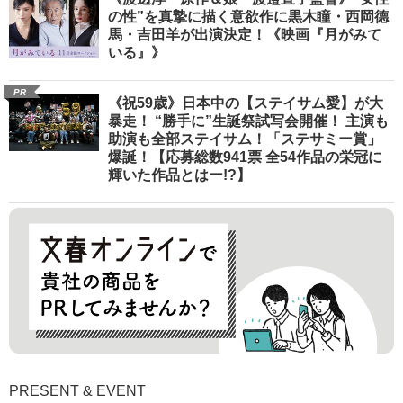
の性”を真摯に描く意欲作に黒木瞳・西岡德
馬・吉田羊が出演決定！《映画『月がみて
いる』》
PR
《祝59歳》日本中の【ステイサム愛】が大
暴走！ “勝手に”生誕祭試写会開催！ 主演も
助演も全部ステイサム！「ステサミー賞」
爆誕！【応募総数941票 全54作品の栄冠に
輝いた作品とはー!?】
PRESENT & EVENT