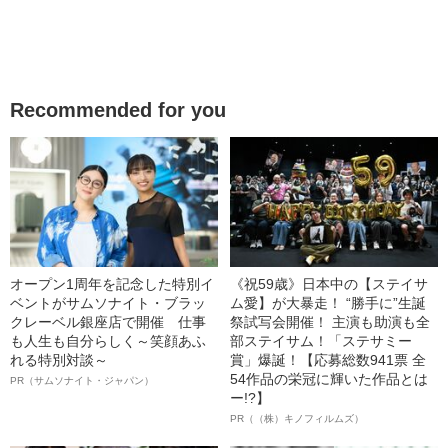
Recommended for you
オープン1周年を記念した特別イ
《祝59歳》日本中の【ステイサ
ベントがサムソナイト・ブラッ
ム愛】が大暴走！ “勝手に”生誕
クレーベル銀座店で開催 仕事
祭試写会開催！ 主演も助演も全
も人生も自分らしく～笑顔あふ
部ステイサム！「ステサミー
れる特別対談～
賞」爆誕！【応募総数941票 全
54作品の栄冠に輝いた作品とは
PR（サムソナイト・ジャパン）
ー!?】
PR（（株）キノフィルムズ）