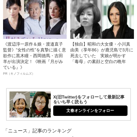
《渡辺淳一原作＆娘・渡邉直子
【独自】昭和の大女優・小川真
監督》“女性の性”を真摯に描く意
由美（享年86）が鹿児島で3月に
欲作に黒木瞳・西岡德馬・吉田
死去していた 実娘が明かす
羊が出演決定！《映画『月がみ
「毒母」の素顔と空白の晩年
ている』》
PR（キノフィルムズ）
X(旧Twitter)をフォローして最新記事
をいち早く読もう
文春オンラインをフォロー
「ニュース」記事のランキング