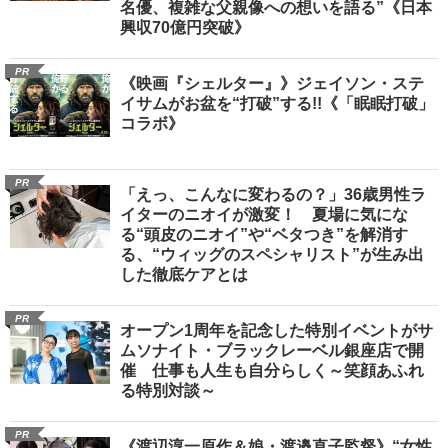
名優、複雑な父親像への想いを語る”《日本
興収70億円突破》
PR
《映画『シェルター』》ジェイソン・ステ
イサムがお盆を“打破”する!!《「眠眠打破」
コラボ》
PR
「えっ、こんなに変わるの？」36歳男性ラ
イターのニオイが激変！ 夏場に気にな
る“頭皮のニオイ”や“ベタつき”を解消す
る、“ウィッグのスペシャリスト”が生み出
した徹底ケアとは
PR
オープン1周年を記念した特別イベントがサ
ムソナイト・ブラックレーベル銀座店で開
催 仕事も人生も自分らしく～笑顔あふれ
る特別対談～
PR
《渡辺淳一原作＆娘・渡邉直子監督》“女性