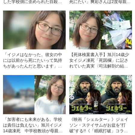
した学校側に歪められた自殺未
死にたい」爽彩さんは2度母親に
遂事案「イジメによる飛び込
訴えた
み」から「川への駆け下り」に
すり替え報告 入院中の欠席日
数もカウントせず重大事態認定
を認めず
「イジメはなかった。彼女の中
【死体検案書入手】旭川14歳少
には以前から死にたいって気持
女イジメ凍死「死因欄」に記さ
ちがあったんだと思います」旭
れていた真実〈司法解剖の結果
川14歳女子凍死 中学校長を直
が明らかに〉
撃
「加害者にも未来がある。学校
《映画『シェルター』》ジェイ
は責任は負えない」旭川イジメ
ソン・ステイサムがお盆を“打
14歳凍死 中学校教頭が母親に
破”する!!《「眠眠打破」コラ