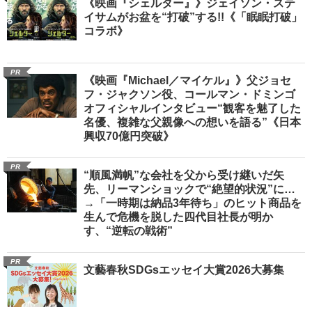
《映画『シェルター』》ジェイソン・ステ
イサムがお盆を“打破”する!!《「眠眠打破」
コラボ》
PR
《映画『Michael／マイケル』》父ジョセ
フ・ジャクソン役、コールマン・ドミンゴ
オフィシャルインタビュー“観客を魅了した
名優、複雑な父親像への想いを語る”《日本
興収70億円突破》
PR
“順風満帆”な会社を父から受け継いだ矢
先、リーマンショックで“絶望的状況”に…
→「一時期は納品3年待ち」のヒット商品を
生んで危機を脱した四代目社長が明か
す、“逆転の戦術”
PR
文藝春秋SDGsエッセイ大賞2026大募集