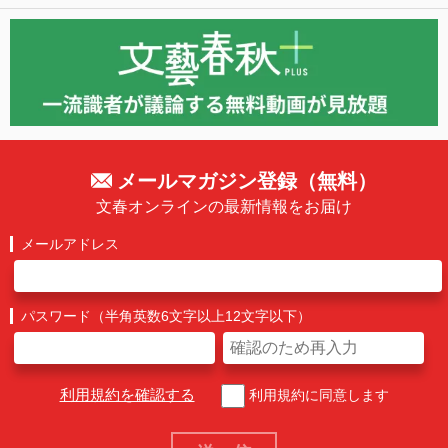
メールマガジン登録（無料）
文春オンラインの最新情報をお届け
メールアドレス
パスワード（半角英数6文字以上12文字以下）
利用規約を確認する
利用規約に同意します