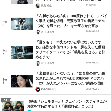
11時間前
黒島 暁生
「右脚があらぬ方向に180度ねじれて…」バイ
ク事故で脚を切断…元競泳選手の義足モデル
6位
6
（28）を襲った、人生を一変させた事故
2026/08/09
市川 はるひ
「足をもう一本失わないと学ばないんです
ね」痛烈な中傷コメントも…脚を失った動画
7位
クリエイター（28）が「義足を見せる」と決
7
めるまで
2026/08/09
市川 はるひ
「宮脇咲良じゃないほう」“知名度の差”が懸
念されたが…それでもLE SSERAFIMカズハ
8位
8
（23）が人気メンバーになった“納得の理由”
2026/08/09
K-POPゆりこ
PR
《映画『シェルター』》ジェイソン・ステイサムが
お盆を“打破”する!!《「眠眠打破」コラボ》