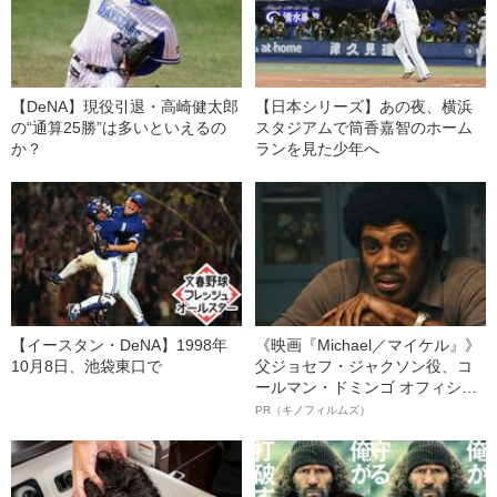
【DeNA】現役引退・高崎健太郎
【日本シリーズ】あの夜、横浜
の“通算25勝”は多いといえるの
スタジアムで筒香嘉智のホーム
か？
ランを見た少年へ
【イースタン・DeNA】1998年
《映画『Michael／マイケル』》
10月8日、池袋東口で
父ジョセフ・ジャクソン役、コ
ールマン・ドミンゴ オフィシャ
ルインタビュー“観客を魅了した
PR（キノフィルムズ）
名優、複雑な父親像への想いを
語る”《日本興収70億円突破》