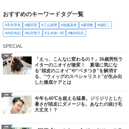
おすすめのキーワードタグ一覧
#高市早苗
#藤田晋
#三山凌輝
#後藤真希
#森岡毅
#城彰二
#内田有紀
#松田聖子
#玉木雄一郎
#亀和田武
SPECIAL
PR
「えっ、こんなに変わるの？」36歳男性ラ
イターのニオイが激変！ 夏場に気にな
る“頭皮のニオイ”や“ベタつき”を解消す
る、“ウィッグのスペシャリスト”が生み出
した徹底ケアとは
PR
今年も40℃を超える猛暑。ジリジリとした
暑さが頭皮にダメージを。あなたの抜け毛
大丈夫！？
PR