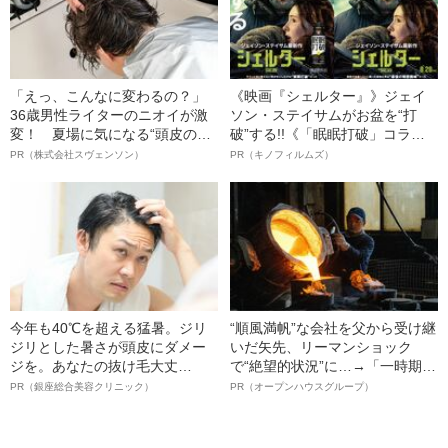
「えっ、こんなに変わるの？」
《映画『シェルター』》ジェイ
36歳男性ライターのニオイが激
ソン・ステイサムがお盆を“打
変！ 夏場に気になる“頭皮のニ
破”する!!《「眠眠打破」コラ
オイ”や“ベタつき”を解消す
ボ》
PR（株式会社スヴェンソン）
PR（キノフィルムズ）
る、“ウィッグのスペシャリス
ト”が生み出した徹底ケアとは
今年も40℃を超える猛暑。ジリ
“順風満帆”な会社を父から受け継
ジリとした暑さが頭皮にダメー
いだ矢先、リーマンショック
ジを。あなたの抜け毛大丈
で“絶望的状況”に…→「一時期は
夫！？
納品3年待ち」のヒット商品を生
PR（銀座総合美容クリニック）
PR（オープンハウスグループ）
んで危機を脱した四代目社長が
明かす、“逆転の戦術”