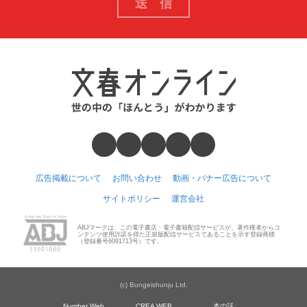
広告掲載について
お問い合わせ
動画・バナー広告について
サイトポリシー
運営会社
ABJマークは、この電子書店・電子書籍配信サービスが、著作権者からコ
ンテンツ使用許諾を得た正規版配信サービスであることを示す登録商標
（登録番号6091713号）です。
(c) Bungeishunju Ltd.
Number Web
CREA WEB
本の話