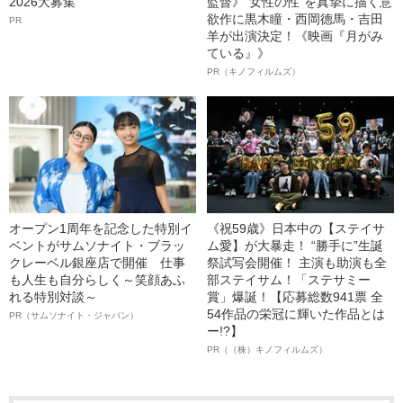
2026大募集
監督》“女性の性”を真摯に描く意
欲作に黒木瞳・西岡德馬・吉田
PR
羊が出演決定！《映画『月がみ
ている』》
PR（キノフィルムズ）
オープン1周年を記念した特別イ
《祝59歳》日本中の【ステイサ
ベントがサムソナイト・ブラッ
ム愛】が大暴走！ “勝手に”生誕
クレーベル銀座店で開催 仕事
祭試写会開催！ 主演も助演も全
も人生も自分らしく～笑顔あふ
部ステイサム！「ステサミー
れる特別対談～
賞」爆誕！【応募総数941票 全
54作品の栄冠に輝いた作品とは
PR（サムソナイト・ジャパン）
ー!?】
PR（（株）キノフィルムズ）