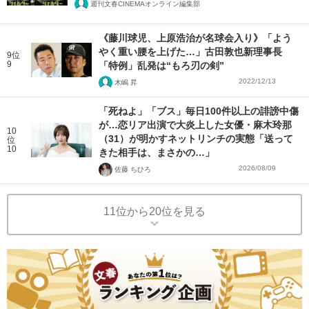
週刊文春CINEMAオンライン編集部
《藤川球児、上原浩治が名球会入り》「よう
やく重い腰を上げた…」古田敦也新理事長
9位
9
「特例」乱発は“もろ刃の剣”
2022/12/13
木嶋 昇
「死ねよ」「ブス」毎日100件以上の誹謗中傷
が…恋リア出演で大炎上した女優・麻木玲那
10
（31）が明かすネットリンチの実態「送って
位
10
きた相手は、まさかの…」
2026/08/09
佐藤 ちひろ
11位から20位を見る