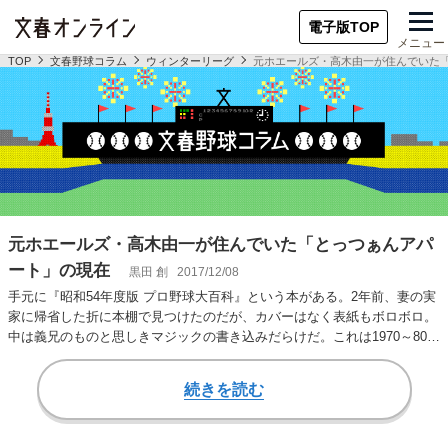
電子版TOP
メニュー
TOP
文春野球コラム
ウィンターリーグ
元ホエールズ・高木由一が住んでいた
元ホエールズ・高木由一が住んでいた「とっつぁんアパ
ート」の現在
黒田 創
2017/12/08
手元に『昭和54年度版 プロ野球大百科』という本がある。2年前、妻の実
家に帰省した折に本棚で見つけたのだが、カバーはなく表紙もボロボロ。
中は義兄のものと思しきマジックの書き込みだらけだ。これは1970～80年
代に人…
続きを読む