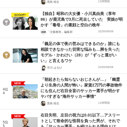
11時間前
黒島 暁生
【独自】昭和の大女優・小川真由美（享年
SCOOP!
86）が鹿児島で3月に死去していた 実娘が明
かす「毒母」の素顔と空白の晩年
2026/08/09
「文藝春秋」編集部
「義足の体で夜の営みはできるのか」誰にも
相談できなかった切実な悩みも…脚を失った
モデル・かわけい（28）が「ずっと運がい
い」と言えるワケ
2026/08/09
市川 はるひ
「朝起きたら知らないおじさんが…」「幽霊
NEW
より生身の人間が怖い」家賃2万円の事故物件
4位
にも住んだ右目全盲のサッカー選手が明かす
4
ヤバすぎる“海外サッカー事情”
11時間前
黒島 暁生
右目失明、左目の視力は0.01以下…アスリー
NEW
トとして致命的な怪我を負った男が、それで
5位
5
も「サッカー選手」を続けられる理由とは