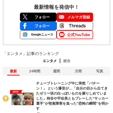
最新情報を発信中！
フォロー
メルマガ登録
フォロー
公式YouTube
Googleニュース
「エンタメ」記事のランキング
エンタメ
総合
最新
24時間
週間
月間
写真
チューブトレーニング中に突然「バチー
ン！」 という爆音が…「自分の目から出てき
NEW
たゼリー状の白っぽいものを握りしめていま
した」柿谷や宇佐美ともプレーした“サッカー
選手”が視覚障害を負った“恐怖の瞬間”を明か
す