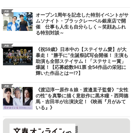
PR
オープン1周年を記念した特別イベントがサ
ムソナイト・ブラックレーベル銀座店で開
催 仕事も人生も自分らしく～笑顔あふれ
る特別対談～
PR
《祝59歳》日本中の【ステイサム愛】が大
暴走！ “勝手に”生誕祭試写会開催！ 主演も
助演も全部ステイサム！「ステサミー賞」
爆誕！【応募総数941票 全54作品の栄冠に
輝いた作品とはー!?】
PR
《渡辺淳一原作＆娘・渡邉直子監督》“女性
の性”を真摯に描く意欲作に黒木瞳・西岡德
馬・吉田羊が出演決定！《映画『月がみて
いる』》