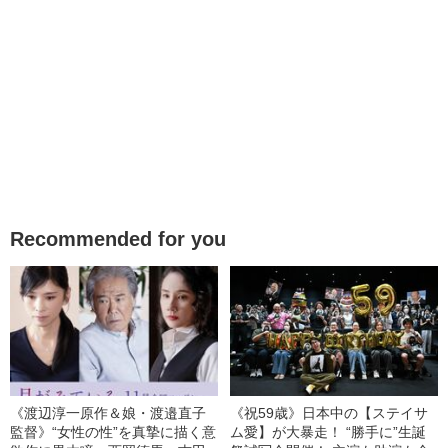
Recommended for you
《渡辺淳一原作＆娘・渡邉直子
《祝59歳》日本中の【ステイサ
監督》“女性の性”を真摯に描く意
ム愛】が大暴走！ “勝手に”生誕