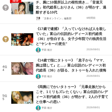
NEW
チ、腕に10箇所以上の根性焼き…「音速天
女」初代総長しおりさん（36）が明かす、過
酷すぎる10代
9時間前
「文春オンライン」編集部
《17歳で逮捕》「入っていなければ人を殺し
ていた」富山の伝説的レディース初代総長
（36）が告白する、女子少年院での独房生活
と“ヤンキーの更生”
2026/08/01
平田 裕介
《14歳で指にタトゥー》「息子から『ママ、
腕は隠して』と…」富山伝説のレディース初
4位
4
代総長（36）が語る、タトゥーを入れた後悔
2026/08/01
平田 裕介
《両腕にでかいタトゥー》「元暴走族だから
こそ、1ミリもズレたくない」富山伝説のレデ
5位
ィース初代総長（36）が明かす、2人の子育て
5
と仕事への思い
2026/08/01
平田 裕介