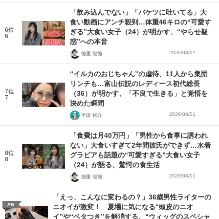
「飲み込んでない」「バケツに吐いてる」大
食い動画にアンチ殺到…体重46キロの“可愛す
6位
ぎる”大食い女子（24）が明かす、“やらせ疑
6
惑”への本音
2026/08/01
徳重 龍徳
“イルカのおじちゃん”の虐待、11人から集団
リンチも…富山伝説のレディース初代総長
7位
（36）が明かす、「不良で生きる」と覚悟を
7
決めた瞬間
2026/08/01
平田 裕介
「食費は月40万円」「男性から食事に誘われ
ない」大食いすぎて2年間彼氏ができず…水着
8位
グラビアも話題の“可愛すぎる”大食い女子
8
（24）が語る、驚愕の食生活
2026/08/01
徳重 龍徳
「えっ、こんなに変わるの？」36歳男性ライターの
PR
ニオイが激変！ 夏場に気になる“頭皮のニオ
イ”や“ベタつき”を解消する、“ウィッグのスペシャ