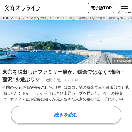
電子版TOP
メニュー
TOP
ライフ
東京を脱出したファミリー層が、鎌倉ではなく“湘南・藤沢”を選ぶワ
東京を脱出したファミリー層が、鎌倉ではなく“湘南・
藤沢”を選ぶワケ
牧野 知弘
2022/04/05
全国の公示地価が発表された。昨年はコロナ禍の影響で三大都市部でも地
価は大きく下がったが、今年は再び上昇カーブを描いた。 今年の特徴
は、オフィスビル需要に陰りが見え始めた東京の都心3区（千代田、中
央、港）や、インバウ…
続きを読む