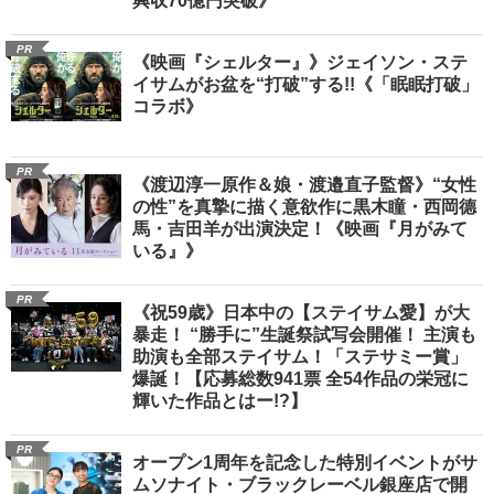
興収70億円突破》
PR
《映画『シェルター』》ジェイソン・ステ
イサムがお盆を“打破”する!!《「眠眠打破」
コラボ》
PR
《渡辺淳一原作＆娘・渡邉直子監督》“女性
の性”を真摯に描く意欲作に黒木瞳・西岡德
馬・吉田羊が出演決定！《映画『月がみて
いる』》
PR
《祝59歳》日本中の【ステイサム愛】が大
暴走！ “勝手に”生誕祭試写会開催！ 主演も
助演も全部ステイサム！「ステサミー賞」
爆誕！【応募総数941票 全54作品の栄冠に
輝いた作品とはー!?】
PR
オープン1周年を記念した特別イベントがサ
ムソナイト・ブラックレーベル銀座店で開