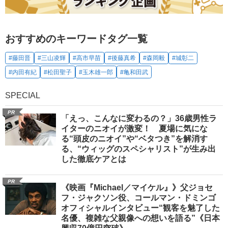
おすすめのキーワードタグ一覧
#藤田晋
#三山凌輝
#高市早苗
#後藤真希
#森岡毅
#城彰二
#内田有紀
#松田聖子
#玉木雄一郎
#亀和田武
SPECIAL
PR
「えっ、こんなに変わるの？」36歳男性ラ
イターのニオイが激変！ 夏場に気にな
る“頭皮のニオイ”や“ベタつき”を解消す
る、“ウィッグのスペシャリスト”が生み出
した徹底ケアとは
PR
《映画『Michael／マイケル』》父ジョセ
フ・ジャクソン役、コールマン・ドミンゴ
オフィシャルインタビュー“観客を魅了した
名優、複雑な父親像への想いを語る”《日本