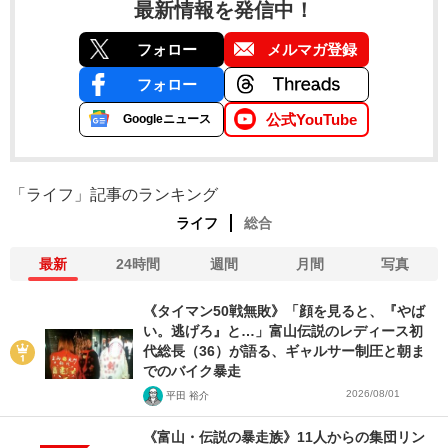
最新情報を発信中！
フォロー
メルマガ登録
フォロー
公式YouTube
Googleニュース
「ライフ」記事のランキング
ライフ
総合
最新
24時間
週間
月間
写真
《タイマン50戦無敗》「顔を見ると、『やば
い。逃げろ』と…」富山伝説のレディース初
代総長（36）が語る、ギャルサー制圧と朝ま
でのバイク暴走
2026/08/01
平田 裕介
《富山・伝説の暴走族》11人からの集団リン