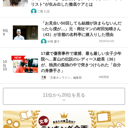
リスト”が生み出した徹底ケアとは
二瓶 仁志
「お見合い50回しても結婚が決まらないんだ
ったら僕が…」元・商社マンの村田知晴さん
9位
9
（43）が京都の名料亭に婿入りした理由
2024/11/16
中岡 愛子
17歳で傷害事件で逮捕、最も厳しい女子少年
NEW
院へ…富山の伝説のレディース総長（36）
10
が、独房の孤独の中で突きつけられた「自分
位
10
の身勝手さ」
9時間前
「文春オンライン」編集部
11位から20位を見る