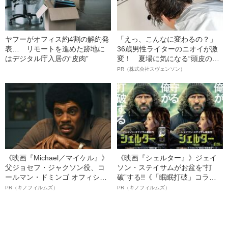
ヤフーがオフィス約4割の解約発
「えっ、こんなに変わるの？」
表… リモートを進めた跡地に
36歳男性ライターのニオイが激
はデジタル庁入居の“皮肉”
変！ 夏場に気になる“頭皮のニ
オイ”や“ベタつき”を解消す
PR（株式会社スヴェンソン）
る、“ウィッグのスペシャリス
ト”が生み出した徹底ケアとは
《映画『Michael／マイケル』》
《映画『シェルター』》ジェイ
父ジョセフ・ジャクソン役、コ
ソン・ステイサムがお盆を“打
ールマン・ドミンゴ オフィシャ
破”する!!《「眠眠打破」コラ
ルインタビュー“観客を魅了した
ボ》
PR（キノフィルムズ）
PR（キノフィルムズ）
名優、複雑な父親像への想いを
語る”《日本興収70億円突破》