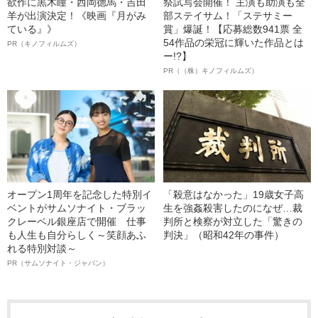
欲作に黒木瞳・西岡德馬・吉田
祭試写会開催！ 主演も助演も全
羊が出演決定！《映画『月がみ
部ステイサム！「ステサミー
ている』》
賞」爆誕！【応募総数941票 全
54作品の栄冠に輝いた作品とは
PR（キノフィルムズ）
ー!?】
PR（（株）キノフィルムズ）
オープン1周年を記念した特別イ
「殺意はなかった」19歳女子高
ベントがサムソナイト・ブラッ
生を強姦殺害したのになぜ…裁
クレーベル銀座店で開催 仕事
判所と検察が対立した「驚きの
も人生も自分らしく～笑顔あふ
判決」（昭和42年の事件）
れる特別対談～
PR（サムソナイト・ジャパン）