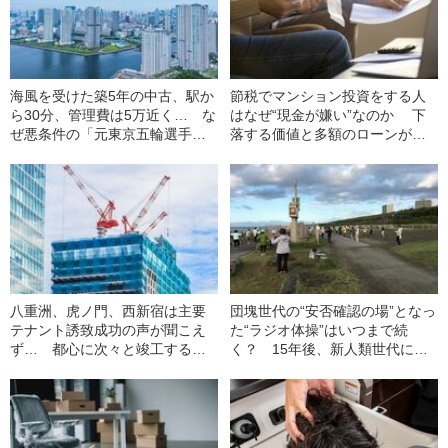
海風を受けた築5年の中古、駅か
節税でマンション投資をする人
ら30分、管理費は5万近く… な
はなぜ“現金が嫌い”なのか 下
ぜ悪条件の「元東京五輪選手
落する価値と多額のローンが子
村・晴海フラッグ」が“倍率
供にのしかかる“恐ろしい未来”
111”の人気物件になったのか
八重洲、虎ノ門、西新宿は主要
団塊世代の“安否確認の場”となっ
テナント誘致成功の声が聞こえ
た“ラジオ体操”はいつまで続
ず… 都心に次々と竣工する大
く？ 15年後、新人類世代に必
規模オフィスビルによぎる“不安”
要な“コミュニケーションツー
ル”とは…