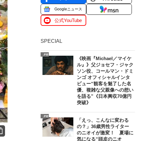
Googleニュース
公式YouTube
SPECIAL
PR
《映画『Michael／マイケ
ル』》父ジョセフ・ジャク
ソン役、コールマン・ドミ
ンゴ オフィシャルインタ
ビュー“観客を魅了した名
優、複雑な父親像への想い
を語る”《日本興収70億円
突破》
PR
「えっ、こんなに変わる
の？」36歳男性ライター
のニオイが激変！ 夏場に
気になる“頭皮のニオ