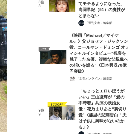
8位
てモテるようになった」
8
高岡早紀（51）の魔性が
とまらない
「週刊文春」編集部
《映画『Michael／マイケ
ル』》父ジョセフ・ジャクソン
役、コールマン・ドミンゴ オフ
PR
ィシャルインタビュー“観客を
魅了した名優、複雑な父親像へ
の想いを語る”《日本興収70億
円突破》
「文春オンライン」編集部
「ちょっとエロいほうが
いい」三山凌輝が『愛の
不時着』共演の既婚女
SCOOP!
優・花乃まりあと“裏切り
9位
9
愛”《趣里の悲痛告白「夫
は子供に興味がないのか
も」》