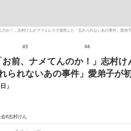
いまさら聞け
んのか！」志村けんがファミレスで激怒した「忘れられないあの事件」愛弟
#3
#4
手が証言した“NPB聞...
「クマが悪者扱いされているの
「お前、ナメてんのか！」志村け
れられないあの事件」愛弟子が
0日」
もっと見る
社会
#志村けん
カー日本代表・森保一監督...