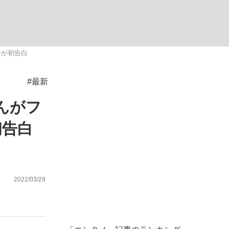
ない資産運用のすべて
子が初告白
#最新
が悲しい」『北の国から』倉本聰氏（91...
んがフ
初告白
2022/03/29