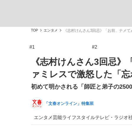
TOP
エンタメ
《志村けんさん3回忌》「お前、ナメて
#1
#2
「敗因分析は一切聞かれなかった」侍ジャパン選
キングの誕生を、目撃せよ。
《志村けんさん3回忌》
ァミレスで激怒した「忘
初めて明かされる「師匠と弟子の250
the Style
「文春オンライン」特集班
エンタメ
芸能
ライフスタイル
テレビ・ラジオ
「目標達成できなかったからと言って…」サッ