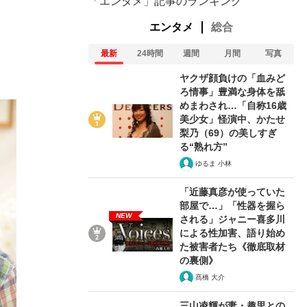
「エンタメ」記事のランキング
エンタメ
総合
最新
24時間
週間
月間
写真
ヤクザ顔負けの「血みど
ろ情事」豊満な身体を舐
めまわされ…「自称16歳
美少女」怪演中、かたせ
梨乃（69）の美しすぎ
る“熟れ方”
ゆるま 小林
「近藤真彦が使っていた
部屋で…」「性器を握ら
NEW
される」ジャニー喜多川
による性加害、語り始め
た被害者たち《徹底取材
の裏側》
髙橋 大介
三山凌輝が妻・趣里との