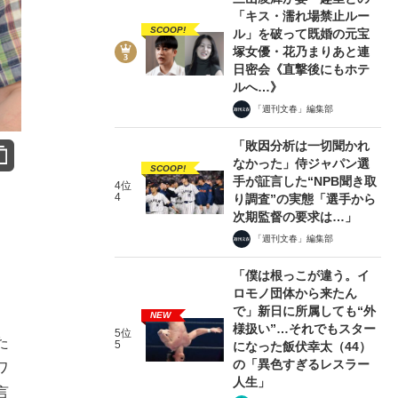
「キス・濡れ場禁止ルー
SCOOP!
ル」を破って既婚の元宝
塚女優・花乃まりあと連
日密会《直撃後にもホテ
ルへ…》
「週刊文春」編集部
「敗因分析は一切聞かれ
なかった」侍ジャパン選
SCOOP!
手が証言した“NPB聞き取
4位
4
り調査”の実態「選手から
次期監督の要求は…」
「週刊文春」編集部
「僕は根っこが違う。イ
ロモノ団体から来たん
で」新日に所属しても“外
NEW
様扱い”…それでもスター
5位
た
5
になった飯伏幸太（44）
の「異色すぎるレスラー
ワ
人生」
言