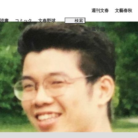
週刊文春
文藝春秋
読書
コミック
文春野球
検索
電子版
PLUS
インタビュー
読書
#松田聖子
む将棋
BC日本代表“敗戦”の真実 選手が明かす...