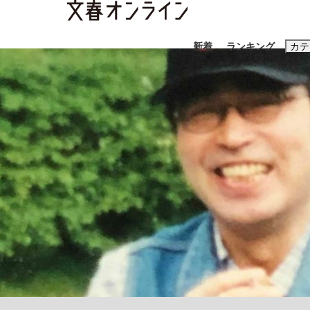
新着
ランキング
カテ
スクープ
ニュー
おすすめのキ
#藤田晋
#三
#玉木雄一郎
「90%は失敗する。でも…」本田圭佑が初め
終戦から81年