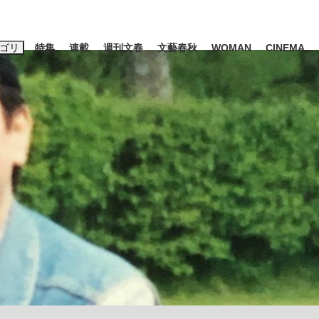
ゴリ
特集
連載
週刊文春
文藝春秋
WOMAN
CINEMA
キーワード入力
ス
エンタメ
ライフ
ビジネス
ーワードタグ一覧
山凌輝
#高市早苗
#後藤真希
#森岡毅
#城彰二
#内田有紀
観る将棋、読
#亀和田武
て明かした日本代表監督に...
「最悪の空気のまま解散」W