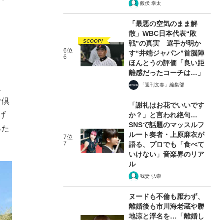
飯伏 幸太
「最悪の空気のまま解
散」WBC日本代表“敗
SCOOP!
戦”の真実 選手が明か
6位
す“井端ジャパン”首脳陣
6
ほんとうの評価「良い距
離感だったコーチは…」
「週刊文春」編集部
、
ウ倶
「謝礼はお花でいいです
げ
か？」と言われ絶句…
SNSで話題のマッスルフ
った
ルート奏者・上原麻衣が
7位
7
語る、プロでも「食べて
いけない」音楽界のリア
ル
我妻 弘崇
ヌードも不倫も厭わず、
離婚後も市川海老蔵や勝
地涼と浮名を…「離婚し