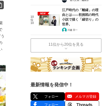
「週刊文春」編集部
江戸時代の「離縁」の理
NEW
由とは――初挑戦の時代
10
小説で描く「縁切り」の
位
楽
10
世界。
で
川越 宗一
どう
の
11位から20位を見る
い
最新情報を発信中！
フォロー
メルマガ登録
フォロー