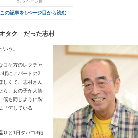
5
/5
ページ目
もっと見る
この記事を1ページ目から読む
オタク」だった志村
という。
なコケ方のレクチャ
い頃にアパートの2
ほしくて、志村さん
たら、女の子が大笑
。僕も同じように階
に『何している
」
りと1日タバコ3箱