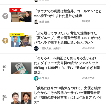
NEW
「サウナでの利用は想定外」コールマン“とと
のい椅子”が生まれた意外な経緯
2時間前
徳重 龍徳
「ぶん殴ってやりたい」背任で逮捕された
SCOOP!
「夢グループ」元企画宣伝部長（49）が壮絶
パワハラで部下を退職に追い込んでいた
2024/05/30
「週刊文春」編集部
「そりゃApple純正よりめっちゃ安いわけ
だ」ダイソーで売り切れ続出“ジェネリック
4位
AirTag（1100円）”に潜む「致命的すぎる問
4
題点」
2025/07/25
山口 真弘
「嫉妬には今の10倍気をつけて」女優と結婚
したからこその説得力⋯サイバー藤田晋社長
5位
が「期待の若手経営者」にした“あるアドバイ
5
ス”