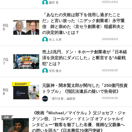
2025/12/03
藤田 晋
「あなたの失敗は部下を信用し過ぎたこと
だ」と言い放った〈ニデック創業者〉永守重
6位
信 師と崇めた〈京セラ創業者〉稲盛和夫と
6
の決定的違いとは？
2026/08/03
井上 久男
売上2兆円、ドン・キホーテ創業者が「日本経
済を決定的にダメにした」と断言する“A級戦
7位
7
犯”とは？
2024/06/26
安田 隆夫
SCOOP!
元阪神・関本賢太郎が関与した「250億円投資
8位
トラブル」《預託法違反の疑いで告発状》
8
2026/04/18
「週刊文春」編集部
《映画『Michael／マイケル』》父ジョセフ・ジャ
PR
クソン役、コールマン・ドミンゴ オフィシャルイ
ンタビュー“観客を魅了した名優、複雑な父親像へ
の想いを語る”《日本興収70億円突破》