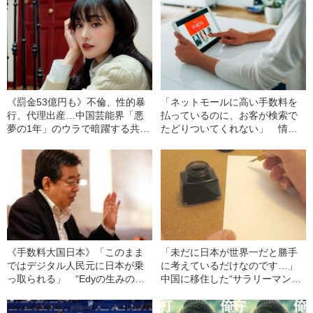
《罰金53億円も》不倫、性的暴
「ネットモールに高い手数料を
行、代理出産…中国芸能界「悪
払っているのに、お客が検索で
夢の1年」のウラで暗躍する共産
たどりついてくれない」 情報
党
探しの“不満”を解消する“驚異”の
中国デジタル技術
《手数料大国日本》「このまま
「未だに日本が世界一だと勝手
ではデジタル人民元に日本が乗
に考えているだけなのです…」
っ取られる」 “Edyの生みの
中国に移住した“サラリーマン漫
親”が警告する日銀がデジタル通
画家”が語る“日本漫画界”のリア
貨を作らない「本当の理由」
ルな現状