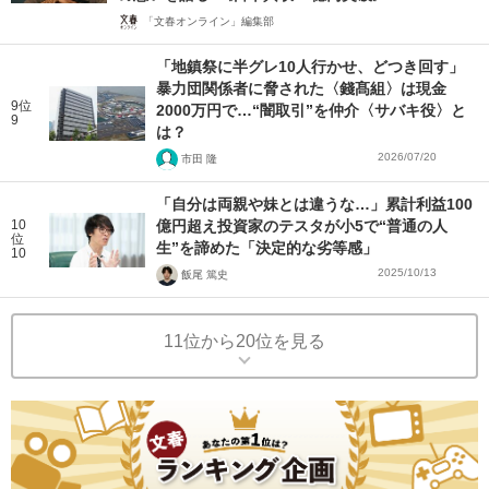
「文春オンライン」編集部
「地鎮祭に半グレ10人行かせ、どつき回す」
暴力団関係者に脅された〈錢髙組〉は現金
9位
2000万円で…“闇取引”を仲介〈サバキ役〉と
9
は？
2026/07/20
市田 隆
「自分は両親や妹とは違うな…」累計利益100
10
億円超え投資家のテスタが小5で“普通の人
位
生”を諦めた「決定的な劣等感」
10
2025/10/13
飯尾 篤史
11位から20位を見る