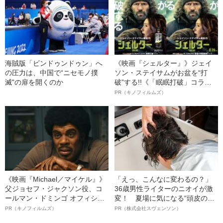
海賊版「ビンドゥンドゥン」へ
《映画『シェルター』》ジェイ
の圧力は、中国で“ニセモノ撲
ソン・ステイサムがお盆を“打
滅”の扉を開くのか
破”する!!《「眠眠打破」コラ
ボ》
PR（キノフィルムズ）
《映画『Michael／マイケル』》
「えっ、こんなに変わるの？」
父ジョセフ・ジャクソン役、コ
36歳男性ライターのニオイが激
ールマン・ドミンゴ オフィシャ
変！ 夏場に気になる“頭皮のニ
ルインタビュー“観客を魅了した
オイ”や“ベタつき”を解消す
PR（キノフィルムズ）
PR（株式会社スヴェンソン）
名優、複雑な父親像への想いを
る、“ウィッグのスペシャリス