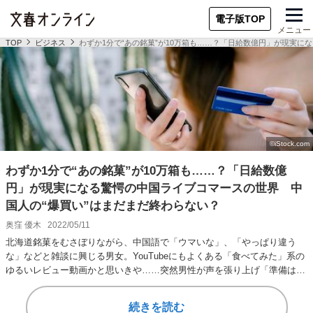
電子版TOP
メニュー
TOP
ビジネス
わずか1分で“あの銘菓”が10万箱も……？「日給数億円」が現実に
わずか1分で“あの銘菓”が10万箱も……？「日給数億
円」が現実になる驚愕の中国ライブコマースの世界 中
国人の“爆買い”はまだまだ終わらない？
奥窪 優木
2022/05/11
北海道銘菓をむさぼりながら、中国語で「ウマいな」、「やっぱり違う
な」などと雑談に興じる男女。YouTubeにもよくある「食べてみた」系の
ゆるいレビュー動画かと思いきや……突然男性が声を張り上げ「準備はい
いですか？ …
続きを読む