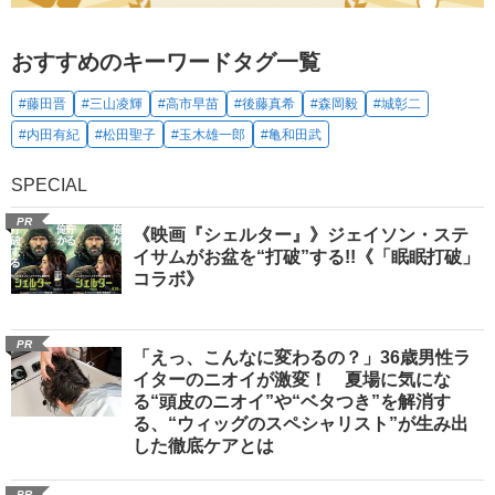
おすすめのキーワードタグ一覧
#藤田晋
#三山凌輝
#高市早苗
#後藤真希
#森岡毅
#城彰二
#内田有紀
#松田聖子
#玉木雄一郎
#亀和田武
SPECIAL
PR
《映画『シェルター』》ジェイソン・ステ
イサムがお盆を“打破”する!!《「眠眠打破」
コラボ》
PR
「えっ、こんなに変わるの？」36歳男性ラ
イターのニオイが激変！ 夏場に気にな
る“頭皮のニオイ”や“ベタつき”を解消す
る、“ウィッグのスペシャリスト”が生み出
した徹底ケアとは
PR