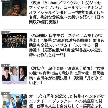
《映画『Michael／マイケル』》父ジョセ
フ・ジャクソン役、コールマン・ドミンゴ
オフィシャルインタビュー“観客を魅了した
名優、複雑な父親像への想いを語る”《日本
興収70億円突破》
PR
《祝59歳》日本中の【ステイサム愛】が大
暴走！ “勝手に”生誕祭試写会開催！ 主演も
助演も全部ステイサム！「ステサミー賞」
爆誕！【応募総数941票 全54作品の栄冠に
輝いた作品とはー!?】
PR
《渡辺淳一原作＆娘・渡邉直子監督》“女性
の性”を真摯に描く意欲作に黒木瞳・西岡德
馬・吉田羊が出演決定！《映画『月がみて
いる』》
PR
オープン1周年を記念した特別イベントがサ
ムソナイト・ブラックレーベル銀座店で開
催 仕事も人生も自分らしく～笑顔あふれ