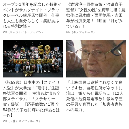
オープン1周年を記念した特別イ
《渡辺淳一原作＆娘・渡邉直子
ベントがサムソナイト・ブラッ
監督》“女性の性”を真摯に描く意
クレーベル銀座店で開催 仕事
欲作に黒木瞳・西岡德馬・吉田
も人生も自分らしく～笑顔あふ
羊が出演決定！《映画『月がみ
れる特別対談～
ている』》
PR（サムソナイト・ジャパン）
PR（キノフィルムズ）
《祝59歳》日本中の【ステイサ
「上級国民は逮捕されなくて良
ム愛】が大暴走！ “勝手に”生誕
いですね」自宅住所がネットに
祭試写会開催！ 主演も助演も全
流出、嫌がらせ電話も…《12人
部ステイサム！「ステサミー
死傷の池袋暴走事故》飯塚幸三
賞」爆誕！【応募総数941票 全
の長男が直面した「加害者家族
54作品の栄冠に輝いた作品とは
への暴力」
ー!?】
PR（（株）キノフィルムズ）