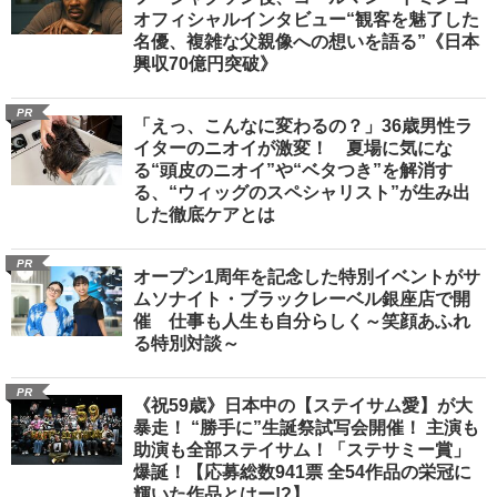
オフィシャルインタビュー“観客を魅了した
名優、複雑な父親像への想いを語る”《日本
興収70億円突破》
PR
「えっ、こんなに変わるの？」36歳男性ラ
イターのニオイが激変！ 夏場に気にな
る“頭皮のニオイ”や“ベタつき”を解消す
る、“ウィッグのスペシャリスト”が生み出
した徹底ケアとは
PR
オープン1周年を記念した特別イベントがサ
ムソナイト・ブラックレーベル銀座店で開
催 仕事も人生も自分らしく～笑顔あふれ
る特別対談～
PR
《祝59歳》日本中の【ステイサム愛】が大
暴走！ “勝手に”生誕祭試写会開催！ 主演も
助演も全部ステイサム！「ステサミー賞」
爆誕！【応募総数941票 全54作品の栄冠に
輝いた作品とはー!?】