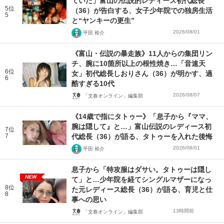
ていた」富山の伝説的レディース初代総長
5位
（36）が告白する、女子少年院での独房生活
5
と“ヤンキーの更生”
2026/08/01
平田 裕介
《富山・伝説の暴走族》11人からの集団リン
チ、腕に10箇所以上の根性焼き…「音速天
6位
女」初代総長しおりさん（36）が明かす、過
6
酷すぎる10代
2026/08/07
「文春オンライン」編集部
《14歳で指にタトゥー》「息子から『ママ、
腕は隠して』と…」富山伝説のレディース初
7位
7
代総長（36）が語る、タトゥーを入れた後悔
2026/08/01
平田 裕介
息子から「特攻服はダサい。タトゥーは隠し
NEW
て」と…少年院を経てシングルマザーになっ
8位
た元レディース総長（36）が語る、育児と仕
8
事への思い
13時間前
「文春オンライン」編集部