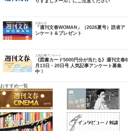
りすましメール」にご注意ください
お知らせ
「週刊文春WOMAN」（2026夏号）読者ア
ンケート＆プレゼント
人気記事アンケート
《図書カード5000円分が当たる》週刊文春8
月13日・20日号 人気記事アンケート募集
中！
おすすめ一覧