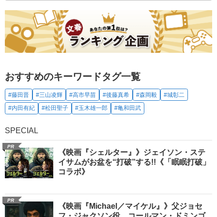
おすすめのキーワードタグ一覧
#藤田晋
#三山凌輝
#高市早苗
#後藤真希
#森岡毅
#城彰二
#内田有紀
#松田聖子
#玉木雄一郎
#亀和田武
SPECIAL
PR
《映画『シェルター』》ジェイソン・ステ
イサムがお盆を“打破”する!!《「眠眠打破」
コラボ》
PR
《映画『Michael／マイケル』》父ジョセ
フ・ジャクソン役、コールマン・ドミンゴ