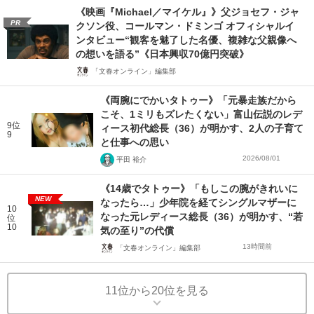
《映画『Michael／マイケル』》父ジョセフ・ジャ
PR
クソン役、コールマン・ドミンゴ オフィシャルイ
ンタビュー“観客を魅了した名優、複雑な父親像へ
の想いを語る”《日本興収70億円突破》
「文春オンライン」編集部
《両腕にでかいタトゥー》「元暴走族だから
こそ、1ミリもズレたくない」富山伝説のレデ
9位
ィース初代総長（36）が明かす、2人の子育て
9
と仕事への思い
2026/08/01
平田 裕介
《14歳でタトゥー》「もしこの腕がきれいに
NEW
なったら…」少年院を経てシングルマザーに
10
なった元レディース総長（36）が明かす、“若
位
10
気の至り”の代償
13時間前
「文春オンライン」編集部
11位から20位を見る