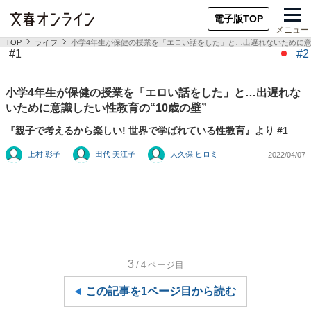
電子版TOP
メニュー
TOP
ライフ
小学4年生が保健の授業を「エロい話をした」と…出遅れないために意識
#1
#2
小学4年生が保健の授業を「エロい話をした」と…出遅れな
いために意識したい性教育の“10歳の壁”
『親子で考えるから楽しい! 世界で学ばれている性教育』より #1
上村 彰子
田代 美江子
大久保 ヒロミ
2022/04/07
3
/4
ページ目
この記事を1ページ目から読む