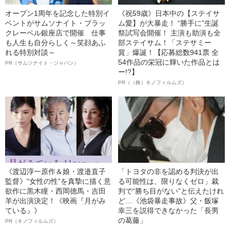
オープン1周年を記念した特別イ
《祝59歳》日本中の【ステイサ
ベントがサムソナイト・ブラッ
ム愛】が大暴走！ “勝手に”生誕
クレーベル銀座店で開催 仕事
祭試写会開催！ 主演も助演も全
も人生も自分らしく～笑顔あふ
部ステイサム！「ステサミー
れる特別対談～
賞」爆誕！【応募総数941票 全
54作品の栄冠に輝いた作品とは
PR（サムソナイト・ジャパン）
ー!?】
PR（（株）キノフィルムズ）
《渡辺淳一原作＆娘・渡邉直子
「トヨタの非を認める判決が出
監督》“女性の性”を真摯に描く意
る可能性は、限りなくゼロ」裁
欲作に黒木瞳・西岡德馬・吉田
判で“勝ち目がない”と伝えたけれ
羊が出演決定！《映画『月がみ
ど…《池袋暴走事故》父・飯塚
ている』》
幸三を説得できなかった「長男
の葛藤」
PR（キノフィルムズ）