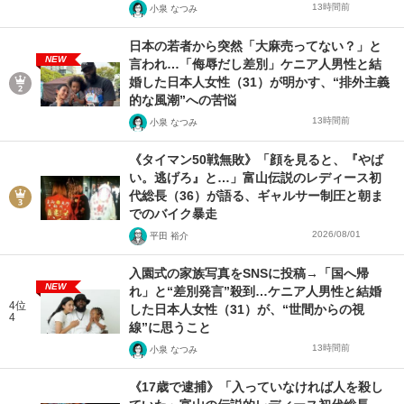
13時間前
小泉 なつみ
日本の若者から突然「大麻売ってない？」と
NEW
言われ…「侮辱だし差別」ケニア人男性と結
婚した日本人女性（31）が明かす、“排外主義
的な風潮”への苦悩
13時間前
小泉 なつみ
《タイマン50戦無敗》「顔を見ると、『やば
い。逃げろ』と…」富山伝説のレディース初
代総長（36）が語る、ギャルサー制圧と朝ま
でのバイク暴走
2026/08/01
平田 裕介
入園式の家族写真をSNSに投稿→「国へ帰
NEW
れ」と“差別発言”殺到…ケニア人男性と結婚
4位
した日本人女性（31）が、“世間からの視
4
線”に思うこと
13時間前
小泉 なつみ
《17歳で逮捕》「入っていなければ人を殺し