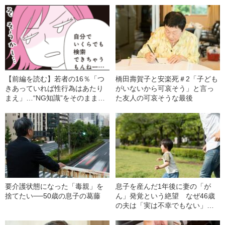
【前編を読む】若者の16％「つ
橋田壽賀子と安楽死＃2「子ども
きあっていれば性行為はあたり
がいないから可哀そう」と言っ
まえ」…“NG知識”をそのままに
た友人の可哀そうな最後
しない、リスク回避の性教育
要介護状態になった「毒親」を
息子を産んだ1年後に妻の「が
捨てたい──50歳の息子の葛藤
ん」発覚という絶望 なぜ46歳
の夫は「実は不幸でもない」と
思えたのか？