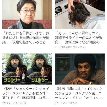
「わたしにも子供がいます」お
「えっ、こんなに変わるの？」
迎えに遅れる母親に保育士が抗
36歳男性ライターのニオイが激
議……現場で起きていること
変！ 夏場に気になる“頭皮のニ
オイ”や“ベタつき”を解消す
PR（株式会社スヴェンソン）
る、“ウィッグのスペシャリス
ト”が生み出した徹底ケアとは
《映画『シェルター』》ジェイ
《映画『Michael／マイケル』》
ソン・ステイサムがお盆を“打
父ジョセフ・ジャクソン役、コ
破”する!!《「眠眠打破」コラ
ールマン・ドミンゴ オフィシャ
ボ》
ルインタビュー“観客を魅了した
PR（キノフィルムズ）
PR（キノフィルムズ）
名優、複雑な父親像への想いを