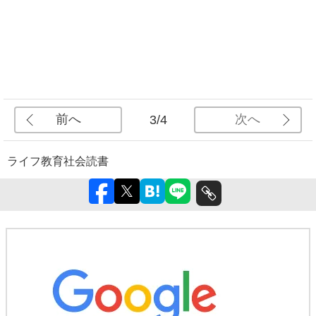
前へ
次へ
3/4
ライフ
教育
社会
読書