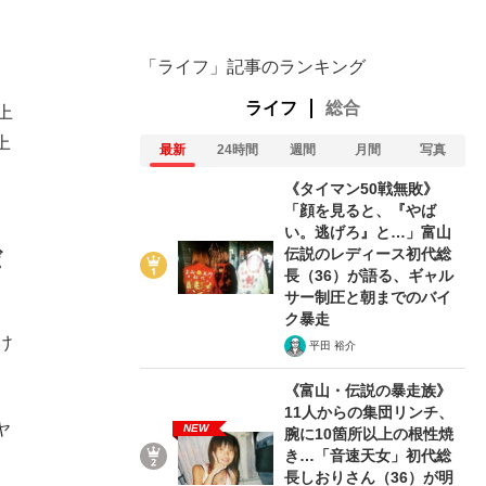
「ライフ」記事のランキング
ライフ
総合
上
上
最新
24時間
週間
月間
写真
《タイマン50戦無敗》
「顔を見ると、『やば
い。逃げろ』と…」富山
伝説のレディース初代総
だ
長（36）が語る、ギャル
サー制圧と朝までのバイ
ク暴走
け
平田 裕介
《富山・伝説の暴走族》
11人からの集団リンチ、
ヤ
NEW
腕に10箇所以上の根性焼
き…「音速天女」初代総
長しおりさん（36）が明