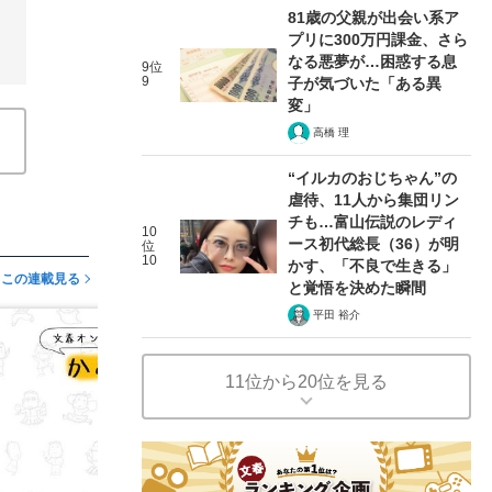
81歳の父親が出会い系ア
プリに300万円課金、さら
なる悪夢が…困惑する息
9位
9
子が気づいた「ある異
変」
高橋 理
“イルカのおじちゃん”の
虐待、11人から集団リン
チも…富山伝説のレディ
10
ース初代総長（36）が明
位
10
かす、「不良で生きる」
この連載見る
と覚悟を決めた瞬間
平田 裕介
11位から20位を見る