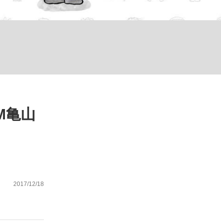
が悲しい」『北の国から』倉本聰氏（91...
を、目撃せよ。
M亀山
2017/12/18