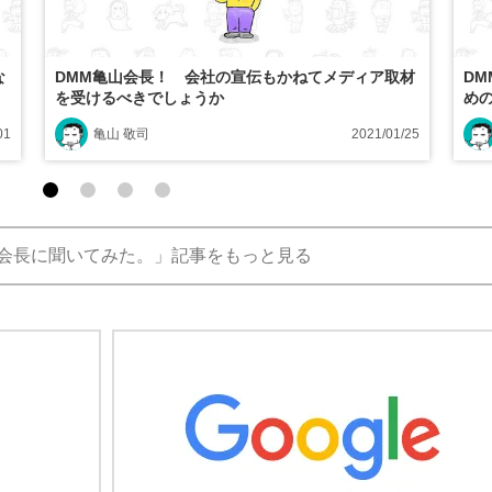
な
DMM亀山会長！ 会社の宣伝もかねてメディア取材
D
を受けるべきでしょうか
め
01
亀山 敬司
2021/01/25
山会長に聞いてみた。」記事をもっと見る