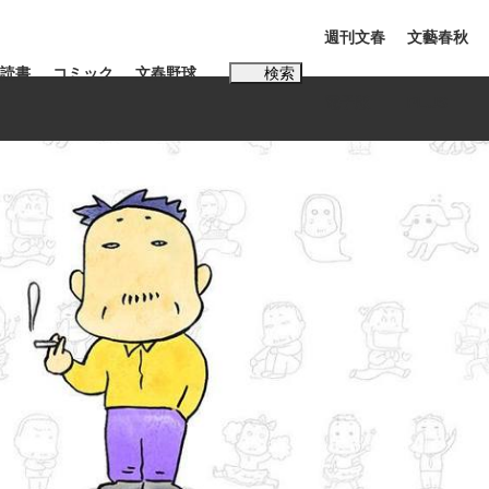
週刊文春
文藝春秋
読書
コミック
文春野球
検索
電子版
PLUS
インタビュー
読書
#松田聖子
BC日本代表“敗戦”の真実 選手が明かす...
、私のいま