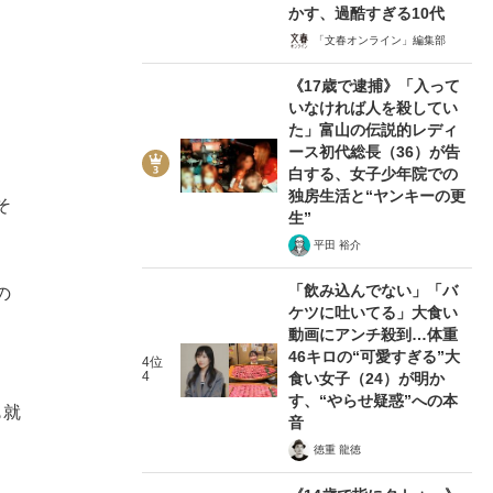
かす、過酷すぎる10代
「文春オンライン」編集部
《17歳で逮捕》「入って
いなければ人を殺してい
た」富山の伝説的レディ
ース初代総長（36）が告
白する、女子少年院での
独房生活と“ヤンキーの更
そ
生”
。
平田 裕介
「飲み込んでない」「バ
の
ケツに吐いてる」大食い
動画にアンチ殺到…体重
46キロの“可愛すぎる”大
4位
4
食い女子（24）が明か
す、“やらせ疑惑”への本
も就
音
徳重 龍徳