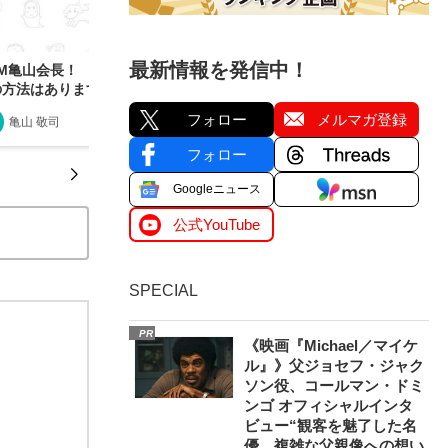
最新情報を発信中！
MM亀山会長！ 偉い方々と会っても緊張しないた
の方法はありますか？
フォロー
メルマガ登録
亀山 敬司
2020/11/30
フォロー
Googleニュース
公式YouTube
SPECIAL
PR
《映画『Michael／マイケ
ル』》父ジョセフ・ジャク
ソン役、コールマン・ドミ
ンゴ オフィシャルインタ
ビュー“観客を魅了した名
優、複雑な父親像への想い