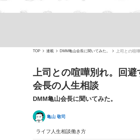
観る将棋、読む将棋
TOP
連載
DMM亀山会長に聞いてみた。
上司との喧嘩
「敗因分析は一切聞かれなかった」侍ジャパン選
上司との喧嘩別れ。回避
会長の人生相談
DMM亀山会長に聞いてみた。
いまさら聞けない資産運用のすべて
亀山 敬司
ライフ
人生相談
働き方
「目標達成できなかったからと言って…」サッ