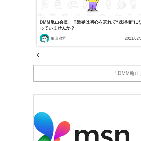
DMM亀山会長、IT業界は初心を忘れて“既得権”に
っていませんか？
亀山 敬司
2021/02/
「DMM亀