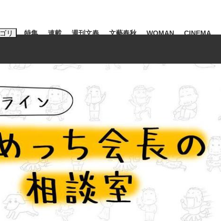
ゴリ
特集
連載
週刊文春
文藝春秋
WOMAN
CINEMA
キーワード入力
ス
エンタメ
ライフ
ビジネス
ーワードタグ一覧
山凌輝
#高市早苗
#後藤真希
#森岡毅
#城彰二
#内田有紀
#亀和田武
て明かした日本代表監督に...
「最悪の空気のまま解散」W
私のあのとき