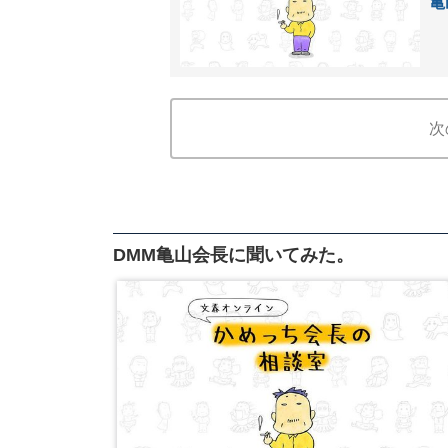
亀
次
DMM亀山会長に聞いてみた。