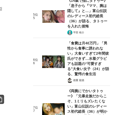
《14歳で指にタトゥー》
「息子から『ママ、腕は
引
隠して』と…」富山伝説
5位
のレディース初代総長
5
（36）が語る、タトゥー
を入れた後悔
平田 裕介
「食費は月40万円」「男
性から食事に誘われな
い」大食いすぎて2年間彼
氏ができず…水着グラビ
6位
6
アも話題の“可愛すぎ
る”大食い女子（24）が語
る、驚愕の食生活
徳重 龍徳
《両腕にでかいタトゥ
ー》「元暴走族だからこ
そ、1ミリもズレたくな
い」富山伝説のレディー
7位
7
ス初代総長（36）が明か