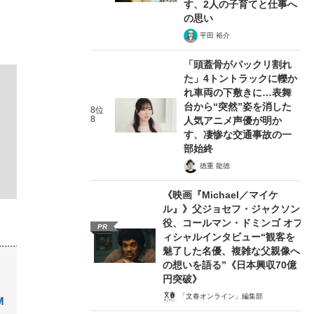
す、2人の子育てと仕事へ
の思い
平田 裕介
「頭蓋骨がパックリ割れ
た」4トントラックに轢か
れ車両の下敷きに…表舞
台から“突然”姿を消した
8位
8
人気アニメ声優が明か
す、凄惨な交通事故の一
部始終
徳重 龍徳
《映画『Michael／マイケ
ル』》父ジョセフ・ジャクソン
役、コールマン・ドミンゴ オフ
PR
ィシャルインタビュー“観客を
魅了した名優、複雑な父親像へ
の想いを語る”《日本興収70億
円突破》
「文春オンライン」編集部
M