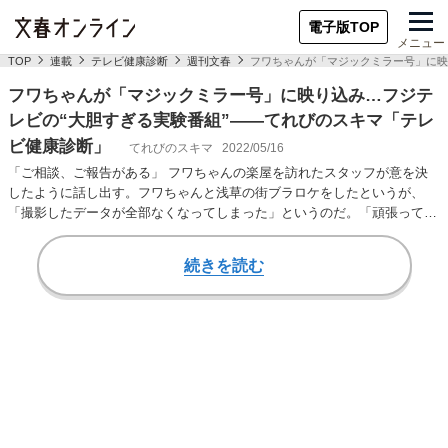
電子版TOP
メニュー
TOP
連載
テレビ健康診断
週刊文春
フワちゃんが「マジックミラー号」に映
フワちゃんが「マジックミラー号」に映り込み…フジテ
レビの“大胆すぎる実験番組”――てれびのスキマ「テレ
ビ健康診断」
てれびのスキマ
2022/05/16
「ご相談、ご報告がある」 フワちゃんの楽屋を訪れたスタッフが意を決
したように話し出す。フワちゃんと浅草の街ブラロケをしたというが、
「撮影したデータが全部なくなってしまった」というのだ。「頑張ってな
んとかしたんで」とい…
続きを読む