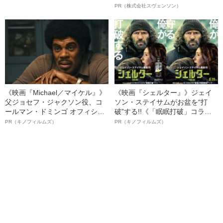
判決」（昭和42年の事件）
オイ”や“ベタつき”を解消す
PR（株式会社スヴェンソン）
る、“ウィッグのスペシャリス
ト”が生み出した徹底ケアとは
《映画『Michael／マイケル』》
《映画『シェルター』》ジェイ
父ジョセフ・ジャクソン役、コ
ソン・ステイサムがお盆を“打
ールマン・ドミンゴ オフィシャ
破”する!!《「眠眠打破」コラ
ルインタビュー“観客を魅了した
ボ》
PR（キノフィルムズ）
PR（キノフィルムズ）
名優、複雑な父親像への想いを
語る”《日本興収70億円突破》