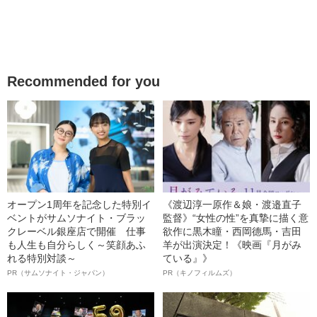
Recommended for you
オープン1周年を記念した特別イ
《渡辺淳一原作＆娘・渡邉直子
ベントがサムソナイト・ブラッ
監督》“女性の性”を真摯に描く意
クレーベル銀座店で開催 仕事
欲作に黒木瞳・西岡德馬・吉田
も人生も自分らしく～笑顔あふ
羊が出演決定！《映画『月がみ
れる特別対談～
ている』》
PR（サムソナイト・ジャパン）
PR（キノフィルムズ）