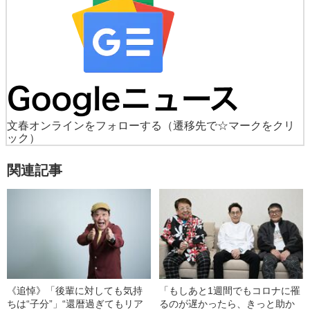
文春オンラインをフォローする
（遷移先で☆マークをクリ
ック）
関連記事
《追悼》「後輩に対しても気持
「もしあと1週間でもコロナに罹
ちは“子分”」“還暦過ぎてもリア
るのが遅かったら、きっと助か