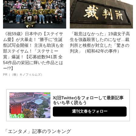
《祝59歳》日本中の【ステイサ
「殺意はなかった」19歳女子高
ム愛】が大暴走！ “勝手に”生誕
生を強姦殺害したのになぜ…裁
祭試写会開催！ 主演も助演も全
判所と検察が対立した「驚きの
部ステイサム！「ステサミー
判決」（昭和42年の事件）
賞」爆誕！【応募総数941票 全
54作品の栄冠に輝いた作品とは
ー!?】
PR（（株）キノフィルムズ）
X(旧Twitter)をフォローして最新記事
をいち早く読もう
週刊文春をフォロー
「エンタメ」記事のランキング