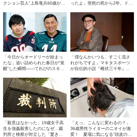
クション芸人”上島竜兵60歳がそ
ったよ」突然の死から2年。ドリ
れでも慕われ続ける理由
フの3人が志村けんと伝説のコン
トを語りつくした
「今日からオードリーが始まっ
「僕なんかいつも、すごく流さ
たな」追い詰められた春日が“覚
れがちですよ」マキタスポーツ
醒”した瞬間――てれびのスキマ
が自伝的小説『雌伏三十年』
「テレビ健康診断」
で“ウジウジした主人公”を描いた
ワケ
「殺意はなかった」19歳女子高
「えっ、こんなに変わるの？」
生を強姦殺害したのになぜ…裁
36歳男性ライターのニオイが激
判所と検察が対立した「驚きの
変！ 夏場に気になる“頭皮のニ