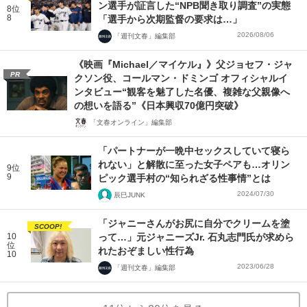
ン選手が証言した“NPB聞き取り調査”の実態
8位
8
「選手から次期監督の要求は…」
2026/08/06
「週刊文春」編集部
《映画『Michael／マイケル』》父ジョセフ・ジャ
PR
クソン役、コールマン・ドミンゴ オフィシャルイ
ンタビュー“観客を魅了した名優、複雑な父親像へ
の想いを語る”《日本興収70億円突破》
「文春オンライン」編集部
「パートナーが一晩中セックスしていて寝ら
れない」と解散に至った女子ペアも…オリン
9位
9
ピック選手村の“知られざる性事情”とは
2024/07/30
辰巳JUNK
「ジャニーさんがお尻に自分でクリームを塗
SCOOP!
10
って…」元ジャニーズJr. 石丸志門氏が求めら
位
れたおぞましい性行為
10
2023/06/28
「週刊文春」編集部