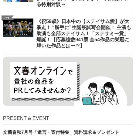
る特別対談～
PR
《祝59歳》日本中の【ステイサム愛】が大
暴走！ “勝手に”生誕祭試写会開催！ 主演も
助演も全部ステイサム！「ステサミー賞」
爆誕！【応募総数941票 全54作品の栄冠に
輝いた作品とはー!?】
PRESENT & EVENT
文藝春秋7月号「遺言・寄付特集」資料請求＆プレゼント