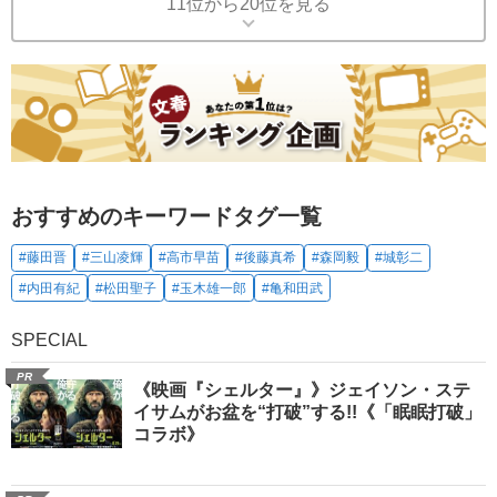
11位から20位を見る
おすすめのキーワードタグ一覧
#藤田晋
#三山凌輝
#高市早苗
#後藤真希
#森岡毅
#城彰二
#内田有紀
#松田聖子
#玉木雄一郎
#亀和田武
SPECIAL
PR
《映画『シェルター』》ジェイソン・ステ
イサムがお盆を“打破”する!!《「眠眠打破」
コラボ》