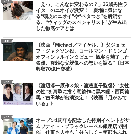
PR
「えっ、こんなに変わるの？」36歳男性ラ
イターのニオイが激変！ 夏場に気にな
る“頭皮のニオイ”や“ベタつき”を解消す
る、“ウィッグのスペシャリスト”が生み出
した徹底ケアとは
PR
《映画『Michael／マイケル』》父ジョセ
フ・ジャクソン役、コールマン・ドミンゴ
オフィシャルインタビュー“観客を魅了した
名優、複雑な父親像への想いを語る”《日本
興収70億円突破》
PR
《渡辺淳一原作＆娘・渡邉直子監督》“女性
の性”を真摯に描く意欲作に黒木瞳・西岡德
馬・吉田羊が出演決定！《映画『月がみて
いる』》
PR
オープン1周年を記念した特別イベントがサ
ムソナイト・ブラックレーベル銀座店で開
催 仕事も人生も自分らしく～笑顔あふれ