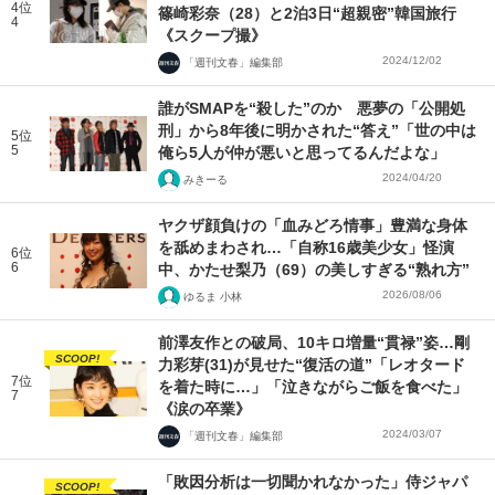
4位
篠崎彩奈（28）と2泊3日“超親密”韓国旅行
4
《スクープ撮》
2024/12/02
「週刊文春」編集部
誰がSMAPを“殺した”のか 悪夢の「公開処
刑」から8年後に明かされた“答え”「世の中は
5位
5
俺ら5人が仲が悪いと思ってるんだよな」
2024/04/20
みきーる
ヤクザ顔負けの「血みどろ情事」豊満な身体
を舐めまわされ…「自称16歳美少女」怪演
6位
6
中、かたせ梨乃（69）の美しすぎる“熟れ方”
2026/08/06
ゆるま 小林
前澤友作との破局、10キロ増量“貫禄”姿…剛
SCOOP!
力彩芽(31)が見せた“復活の道”「レオタード
7位
を着た時に…」「泣きながらご飯を食べた」
7
《涙の卒業》
2024/03/07
「週刊文春」編集部
「敗因分析は一切聞かれなかった」侍ジャパ
SCOOP!