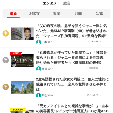
エンタメ
総合
最新
24時間
週間
月間
写真
「父の通夜の晩、息子を狙うジャニー氏に気
づいた」元SMAP草彅剛（49）が巻き込まれ
た「ジャニーズ性加害問題」の“数奇な因縁”
2023/08/04
山本 雲丹
「近藤真彦が使っていた部屋で…」「性器を
NEW
握らされる」ジャニー喜多川による性加害、
語り始めた被害者たち《徹底取材の裏側》
14時間前
髙橋 大介
2度も誘拐された少女の両親は、犯人に性的に
籠絡されていた……全米を驚愕させた事件と
は
2019/07/01
辰巳JUNK
「元カノアイドルとの複雑な事情が…」“吉本
SCOOP!
の美容番長”レインボー池田直人(31)が元AKB