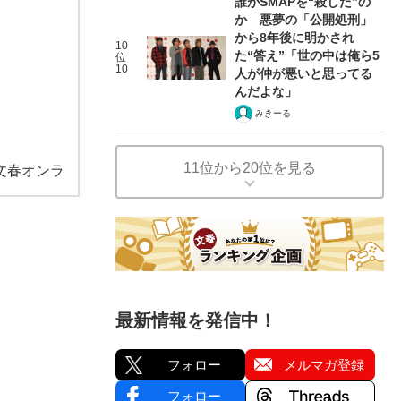
誰がSMAPを“殺した”の
か 悪夢の「公開処刑」
から8年後に明かされ
10
た“答え”「世の中は俺ら5
位
10
人が仲が悪いと思ってる
んだよな」
みきーる
11位から20位を見る
文春オンラ
最新情報を発信中！
フォロー
メルマガ登録
フォロー