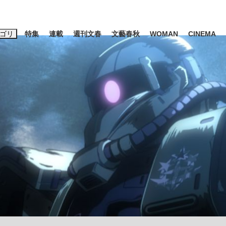
ゴリ
特集
連載
週刊文春
文藝春秋
WOMAN
CINEMA
キーワード入力
ス
エンタメ
ライフ
ビジネス
ーワードタグ一覧
山凌輝
#高市早苗
#後藤真希
#森岡毅
#城彰二
#内田有紀
#亀和田武
て明かした日本代表監督に...
「最悪の空気のまま解散」W
私のあのとき