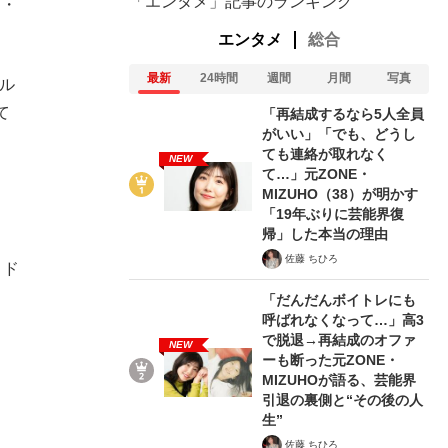
「エンタメ」記事のランキング
ス・
エンタメ
総合
最新
24時間
週間
月間
写真
ル
て
「再結成するなら5人全員
がいい」「でも、どうし
ても連絡が取れなく
NEW
て…」元ZONE・
MIZUHO（38）が明かす
「19年ぶりに芸能界復
帰」した本当の理由
佐藤 ちひろ
・ド
「だんだんボイトレにも
呼ばれなくなって…」高3
で脱退→再結成のオファ
NEW
ーも断った元ZONE・
MIZUHOが語る、芸能界
引退の裏側と“その後の人
生”
佐藤 ちひろ