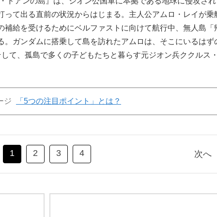
・ドアンの島』は、ジオン公国軍に本拠である地球に侵攻され
打って出る直前の状況からはじまる。主人公アムロ・レイが乗
の補給を受けるためにベルファストに向けて航行中、無人島「
る。ガンダムに搭乗して島を訪れたアムロは、そこにいるはず
そして、孤島で多くの子どもたちと暮らす元ジオン兵ククルス
ージ
「5つの注目ポイント」とは？
1
2
3
4
次へ