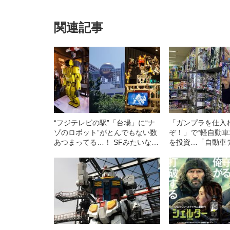
関連記事
“フジテレビの駅”「台場」に“ナ
「ガンプラを仕入
ゾのロボット”がとんでもない数
ぞ！」で“軽自動車
あつまってる…！ SFみたいな本
を投資…「自動車
当の話
プラモデル屋」が
ている話