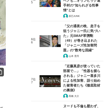
ペアも…オリンピック選
5
手村の“知られざる性事
情”とは
辰巳JUNK
「父の通夜の晩、息子を
狙うジャニー氏に気づい
た」元SMAP草彅剛
6位
（49）が巻き込まれた
6
「ジャニーズ性加害問
題」の“数奇な因縁”
山本 雲丹
「近藤真彦が使っていた
部屋で…」「性器を握ら
される」ジャニー喜多川
7位
による性加害、語り始め
7
た被害者たち《徹底取材
の裏側》
髙橋 大介
ヌードも不倫も厭わず、