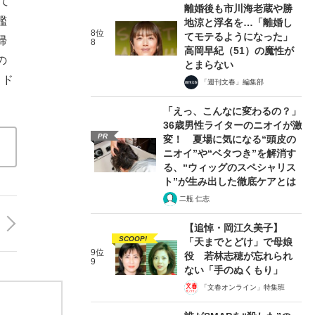
て
離婚後も市川海老蔵や勝
艦
地涼と浮名を…「離婚し
8位
てモテるようになった」
帰
8
高岡早紀（51）の魔性が
の
とまらない
・ド
「週刊文春」編集部
「えっ、こんなに変わるの？」
36歳男性ライターのニオイが激
PR
変！ 夏場に気になる“頭皮の
ニオイ”や“ベタつき”を解消す
る、“ウィッグのスペシャリス
ト”が生み出した徹底ケアとは
二瓶 仁志
【追悼・岡江久美子】
SCOOP!
「天までとどけ」で母娘
9位
役 若林志穂が忘れられ
9
ない「手のぬくもり」
「文春オンライン」特集班