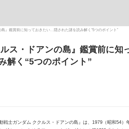
の島』鑑賞前に知っておきたい…隠された謎を読み解く“5つのポイント”
クルス・ドアンの島』鑑賞前に知
手が証言した“NPB聞...
「クマが悪者扱いされているの
キングの誕生
み解く“5つのポイント”
もっと見る
カー日本代表・森保一監督...
戦士ガンダム ククルス・ドアンの島』は、1979（昭和54）