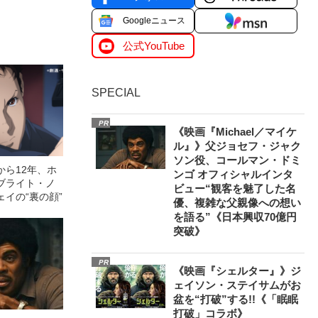
Googleニュース
公式YouTube
SPECIAL
PR
《映画『Michael／マイケ
ル』》父ジョセフ・ジャク
ソン役、コールマン・ドミ
から12年、ホ
ンゴ オフィシャルインタ
ブライト・ノ
ビュー“観客を魅了した名
イの“裏の顔”
優、複雑な父親像への想い
を語る”《日本興収70億円
突破》
PR
《映画『シェルター』》ジ
ェイソン・ステイサムがお
盆を“打破”する!!《「眠眠
打破」コラボ》