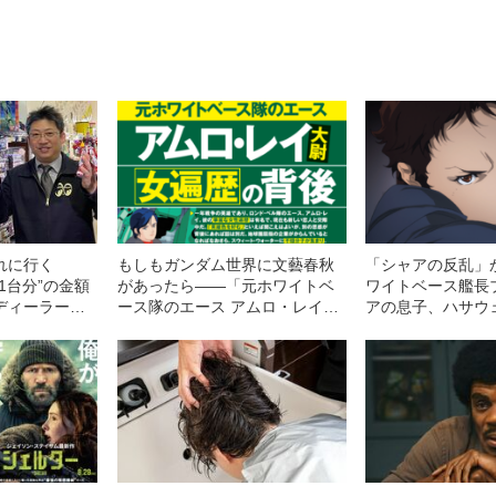
れに行く
もしもガンダム世界に文藝春秋
「シャアの反乱」
1台分”の金額
があったら——「元ホワイトベ
ワイトベース艦長
ディーラー兼
ース隊のエース アムロ・レイ大
アの息子、ハサウェ
山形で花開い
尉 女遍歴の背後にうごめく思
惑」