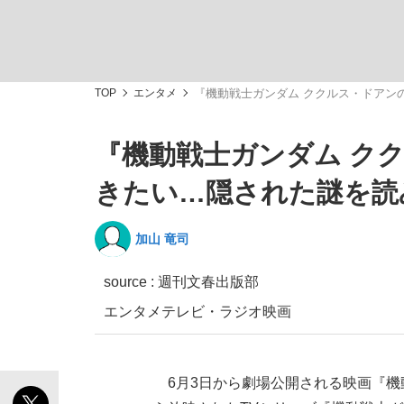
観る将棋、読む将棋
TOP
エンタメ
『機動戦士ガンダム ククルス・ドアン
『機動戦士ガンダム ク
「敗因分析は一切聞かれなかった」侍ジャパン選
きたい…隠された謎を読
加山 竜司
source : 週刊文春出版部
いまさら聞けない資産運用のすべて
エンタメ
テレビ・ラジオ
映画
「目標達成できなかったからと言って…」サッ
6月3日から劇場公開される映画『機動