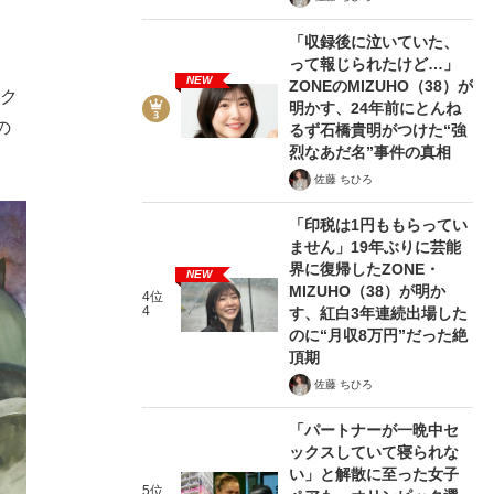
「収録後に泣いていた、
って報じられたけど…」
NEW
ZONEのMIZUHO（38）が
「ク
明かす、24年前にとんね
の
るず石橋貴明がつけた“強
烈なあだ名”事件の真相
佐藤 ちひろ
「印税は1円ももらってい
ません」19年ぶりに芸能
界に復帰したZONE・
NEW
MIZUHO（38）が明か
4位
4
す、紅白3年連続出場した
のに“月収8万円”だった絶
頂期
佐藤 ちひろ
「パートナーが一晩中セ
ックスしていて寝られな
い」と解散に至った女子
5位