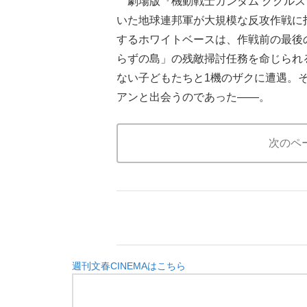
劇場版『機動戦士ガンダム ククルス
いた地球連邦軍が大規模な反攻作戦に
するホワイトベースは、作戦前の最後
らずの島」の残敵掃討任務を命じられ
ない子どもたちと1機のザクに遭遇。
アンと出会うのであった——。
次のペ
週刊文春CINEMAはこちら