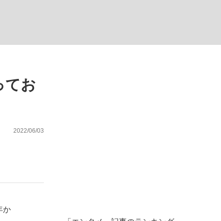
ってお
が悲しい」『北の国から』倉本聰氏（91...
を、目撃せよ。
2022/06/03
年か