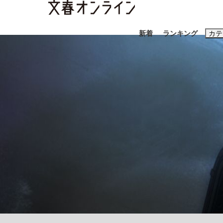
新着
ランキング
カテ
スクープ
ニュー
おすすめのキ
#藤田晋
#三
#玉木雄一郎
「90%は失敗する。でも…」本田圭佑が初め
終戦から81年