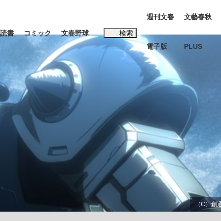
週刊文春
文藝春秋
読書
コミック
文春野球
検索
電子版
PLUS
インタビュー
読書
#松田聖子
BC日本代表“敗戦”の真実 選手が明かす...
、私のいま