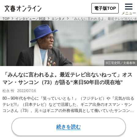
電子版TOP
メニュー
TOP
インタビュー／対談
エンタメ
「みんなに言われるよ。最近テレビ出ないねっ
「みんなに言われるよ。最近テレビ出ないねって」オス
マン・サンコン（73）が語る“来日50年目の現在地”
松永 怜
2022/07/16
80～90年代を中心に『笑っていいとも！』（フジテレビ）や『元気が出る
テレビ!!』（日本テレビ）などで活躍した、ギニア出身のオスマン・サン
コンさん（73）。元々はギニアの外務省職員として働いていたサンコンさ
んが来日…
続きを読む