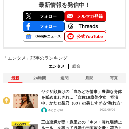
最新情報を発信中！
フォロー
メルマガ登録
フォロー
公式YouTube
Googleニュース
「エンタメ」記事のランキング
エンタメ
総合
最新
24時間
週間
月間
写真
ヤクザ顔負けの「血みどろ情事」豊満な身体
を舐めまわされ…「自称16歳美少女」怪演
中、かたせ梨乃（69）の美しすぎる“熟れ方”
2026/08/06
ゆるま 小林
三山凌輝が妻・趣里との「キス・濡れ場禁止
SCOOP!
ルール」を破って既婚の元宝塚女優・花乃ま