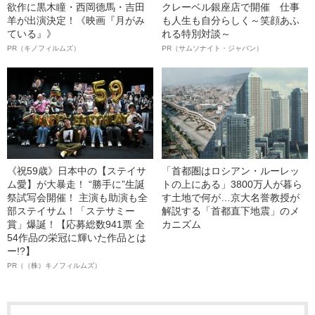
欲作に黒木瞳・西岡德馬・吉田
クレーベル銀座店で開催 仕事
羊が出演決定！《映画『月がみ
も人生も自分らしく～笑顔あふ
ている』》
れる特別対談～
PR（キノフィルムズ）
PR（サムソナイト・ジャパン）
《祝59歳》日本中の【ステイサ
「首都圏はロシアン・ルーレッ
ム愛】が大暴走！ “勝手に”生誕
トの上にある」3800万人が暮ら
祭試写会開催！ 主演も助演も全
す土地で何が…京大名誉教授が
部ステイサム！「ステサミー
解説する「首都直下地震」のメ
賞」爆誕！【応募総数941票 全
カニズム
54作品の栄冠に輝いた作品とは
ー!?】
PR（（株）キノフィルムズ）