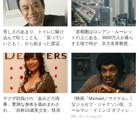
苦しさのあまり、トイレに駆け
「首都圏はロシアン・ルーレッ
込んで吐くことも…「笑ってい
トの上にある」3800万人が暮ら
いとも！」から始まった渡辺正
す土地で何が…京大名誉教授が
行の“コーラ早飲みバブル”の時代
解説する「首都直下地震」のメ
カニズム
ヤクザ顔負けの「血みどろ情
《映画『Michael／マイケル』》
事」豊満な身体を舐めまわさ
父ジョセフ・ジャクソン役、コ
れ…「自称16歳美少女」怪演
ールマン・ドミンゴ オフィシャ
中、かたせ梨乃（69）の美しす
ルインタビュー“観客を魅了した
PR（キノフィルムズ）
ぎる“熟れ方”
名優、複雑な父親像への想いを
語る”《日本興収70億円突破》