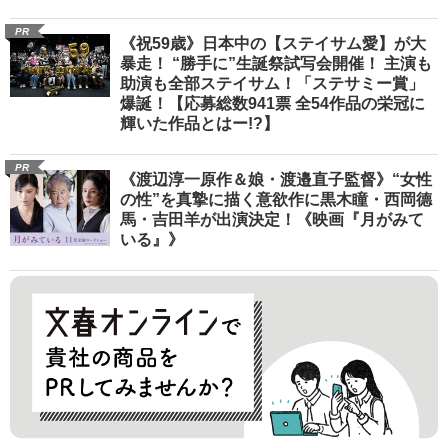
PR
《祝59歳》日本中の【ステイサム愛】が大
暴走！ “勝手に”生誕祭試写会開催！ 主演も
助演も全部ステイサム！「ステサミー賞」
爆誕！【応募総数941票 全54作品の栄冠に
輝いた作品とはー!?】
PR
《渡辺淳一原作＆娘・渡邉直子監督》“女性
の性”を真摯に描く意欲作に黒木瞳・西岡德
馬・吉田羊が出演決定！《映画『月がみて
いる』》