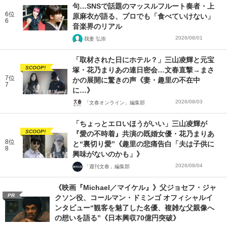
句…SNSで話題のマッスルフルート奏者・上
6位
原麻衣が語る、プロでも「食べていけない」
6
音楽界のリアル
2026/08/01
我妻 弘崇
「取材された日にホテル？」三山凌輝と元宝
SCOOP!
塚・花乃まりあの連日密会…文春直撃→まさ
7位
かの展開に驚きの声《妻・趣里の不在中
7
に…》
2026/08/03
「文春オンライン」編集部
「ちょっとエロいほうがいい」三山凌輝が
SCOOP!
『愛の不時着』共演の既婚女優・花乃まりあ
8位
と“裏切り愛”《趣里の悲痛告白「夫は子供に
8
興味がないのかも」》
2026/08/04
「週刊文春」編集部
《映画『Michael／マイケル』》父ジョセフ・ジャ
PR
クソン役、コールマン・ドミンゴ オフィシャルイ
ンタビュー“観客を魅了した名優、複雑な父親像へ
の想いを語る”《日本興収70億円突破》