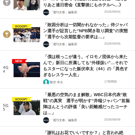
りあと連日密会《直撃後にもホテルへ…》
2026/08/04
「週刊文春」編集部
「敗因分析は一切聞かれなかった」侍ジャパ
SCOOP!
ン選手が証言した“NPB聞き取り調査”の実態
「選手から次期監督の要求は…」
2026/08/06
「週刊文春」編集部
「僕は根っこが違う。イロモノ団体から来た
NEW
んで」新日に所属しても“外様扱い”…それで
4位
もスターになった飯伏幸太（44）の「異色す
4
ぎるレスラー人生」
17時間前
飯伏 幸太
「最悪の空気のまま解散」WBC日本代表“敗
SCOOP!
戦”の真実 選手が明かす“井端ジャパン”首脳
5位
陣ほんとうの評価「良い距離感だったコーチ
5
は…」
2026/08/06
「週刊文春」編集部
「謝礼はお花でいいですか？」と言われ絶