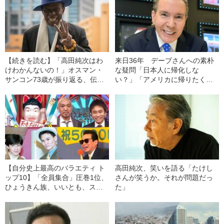
【続きを読む】「高田純次はわ
来日36年 デーブさんへの素朴
けわかんないの！」オスマン・
な疑問「日本人に帰化しな
サンコン73歳が振り返る、伝説
い？」「アメリカに帰りたくな
の早朝バズーカと“深夜2時の珍
い？」
客”
【自分史上最高のバラエティ ト
高田純次、笑いを語る「たけし
ップ10】「全員集合」圧巻1位、
さんが笑うか。それが問題だっ
ひょうきん族、いいとも、スマ
た」
スマ“上位勢”を「水ダウ」が猛追
撃