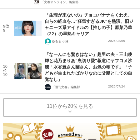
「文春オンライン」編集部
「生理が来ないの」チョコバナナをくわえ、
自らの経血を…“狂気すぎるJK”を熱演、旧ジ
9位
ャニーズ系アイドルの【推しの子】原菜乃華
9
（22）の早熟キャリア
2026/08/05
ゆるま 小林
「なーんにも驚きはない」趣里の夫・三山凌
輝と花乃まりあ“裏切り愛”報道にヤフコメ沸
10
騰「水谷豊さん蘭さん、お気の毒です」「子
位
どもが生まれたばかりなのに父親としての自
10
覚なし」
2026/07/24
「週刊文春」編集部
11位から20位を見る