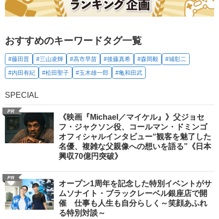
おすすめのキーワードタグ一覧
#藤田晋
#三山凌輝
#高市早苗
#後藤真希
#森岡毅
#城彰二
#内田有紀
#松田聖子
#玉木雄一郎
#亀和田武
SPECIAL
PR
《映画『Michael／マイケル』》父ジョセ
フ・ジャクソン役、コールマン・ドミンゴ
オフィシャルインタビュー“観客を魅了した
名優、複雑な父親像への想いを語る”《日本
興収70億円突破》
PR
オープン1周年を記念した特別イベントがサ
ムソナイト・ブラックレーベル銀座店で開
催 仕事も人生も自分らしく～笑顔あふれ
る特別対談～