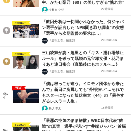
中、かたせ梨乃（69）の美しすぎる“熟れ方”
22時間前
ゆるま 小林
「敗因分析は一切聞かれなかった」侍ジャパ
SCOOP!
ン選手が証言した“NPB聞き取り調査”の実態
「選手から次期監督の要求は…」
2026/08/06
「週刊文春」編集部
三山凌輝が妻・趣里との「キス・濡れ場禁止
SCOOP!
ルール」を破って既婚の元宝塚女優・花乃ま
りあと連日密会《直撃後にもホテルへ…》
2026/08/04
「週刊文春」編集部
「僕は根っこが違う。イロモノ団体から来た
NEW
んで」新日に所属しても“外様扱い”…それで
4位
もスターになった飯伏幸太（44）の「異色す
4
ぎるレスラー人生」
15時間前
飯伏 幸太
「最悪の空気のまま解散」WBC日本代表“敗
SCOOP!
戦”の真実 選手が明かす“井端ジャパン”首脳
5位