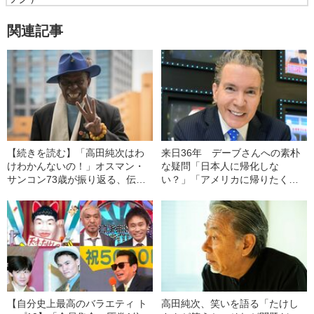
関連記事
【続きを読む】「高田純次はわ
来日36年 デーブさんへの素朴
けわかんないの！」オスマン・
な疑問「日本人に帰化しな
サンコン73歳が振り返る、伝説
い？」「アメリカに帰りたくな
の早朝バズーカと“深夜2時の珍
い？」
客”
【自分史上最高のバラエティ ト
高田純次、笑いを語る「たけし