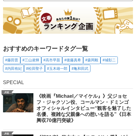
おすすめのキーワードタグ一覧
#藤田晋
#三山凌輝
#高市早苗
#後藤真希
#森岡毅
#城彰二
#内田有紀
#松田聖子
#玉木雄一郎
#亀和田武
SPECIAL
PR
《映画『Michael／マイケル』》父ジョセ
フ・ジャクソン役、コールマン・ドミンゴ
オフィシャルインタビュー“観客を魅了した
名優、複雑な父親像への想いを語る”《日本
興収70億円突破》
PR