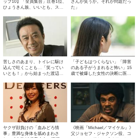
ップ10】「全員集合」圧巻1位、
さんが笑うか。それが問題だっ
ひょうきん族、いいとも、スマ
た」
スマ“上位勢”を「水ダウ」が猛追
撃
苦しさのあまり、トイレに駆け
「子どもはつくらない」「障害
込んで吐くことも…「笑ってい
のある子がうまれると怖い」15
いとも！」から始まった渡辺正
歳で被爆した女性の決断に医者
行の“コーラ早飲みバブル”の時代
が激怒…彼女の人生を変えた“医
者からの衝撃的な一言”
ヤクザ顔負けの「血みどろ情
《映画『Michael／マイケル』》
事」豊満な身体を舐めまわさ
父ジョセフ・ジャクソン役、コ