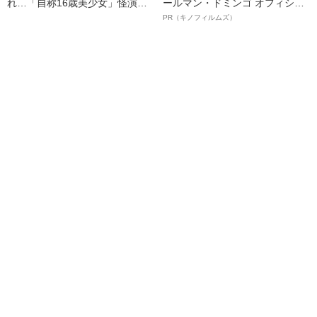
れ…「自称16歳美少女」怪演
ールマン・ドミンゴ オフィシャ
中、かたせ梨乃（69）の美しす
ルインタビュー“観客を魅了した
PR（キノフィルムズ）
ぎる“熟れ方”
名優、複雑な父親像への想いを
語る”《日本興収70億円突破》