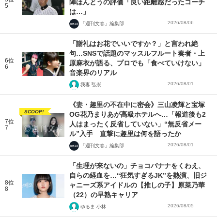
陣ほんとうの評価「良い距離感だったコーチ
5
は…」
2026/08/06
「週刊文春」編集部
「謝礼はお花でいいですか？」と言われ絶
句…SNSで話題のマッスルフルート奏者・上
6位
原麻衣が語る、プロでも「食べていけない」
6
音楽界のリアル
2026/08/01
我妻 弘崇
《妻・趣里の不在中に密会》三山凌輝と宝塚
SCOOP!
OG花乃まりあが高級ホテルへ…「報道後も2
7位
人はまったく反省していない」“無反省メー
7
ル”入手 直撃に趣里は何を語ったか
2026/08/01
「週刊文春」編集部
「生理が来ないの」チョコバナナをくわえ、
自らの経血を…“狂気すぎるJK”を熱演、旧ジ
8位
ャニーズ系アイドルの【推しの子】原菜乃華
8
（22）の早熟キャリア
2026/08/05
ゆるま 小林