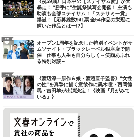
《祝59歳》日本中の【ステイサム愛】が大
暴走！ “勝手に”生誕祭試写会開催！ 主演も
助演も全部ステイサム！「ステサミー賞」
爆誕！【応募総数941票 全54作品の栄冠に
輝いた作品とはー!?】
PR
オープン1周年を記念した特別イベントがサ
ムソナイト・ブラックレーベル銀座店で開
催 仕事も人生も自分らしく～笑顔あふれ
る特別対談～
PR
《渡辺淳一原作＆娘・渡邉直子監督》“女性
の性”を真摯に描く意欲作に黒木瞳・西岡德
馬・吉田羊が出演決定！《映画『月がみて
いる』》