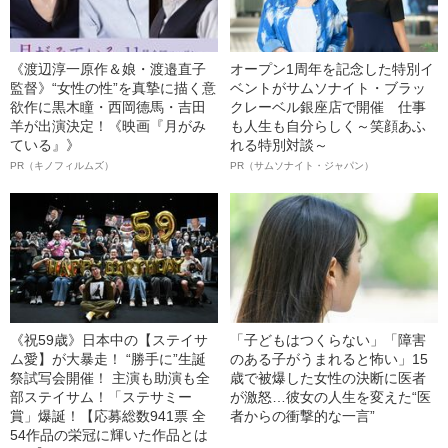
《渡辺淳一原作＆娘・渡邉直子
オープン1周年を記念した特別イ
監督》“女性の性”を真摯に描く意
ベントがサムソナイト・ブラッ
欲作に黒木瞳・西岡德馬・吉田
クレーベル銀座店で開催 仕事
羊が出演決定！《映画『月がみ
も人生も自分らしく～笑顔あふ
ている』》
れる特別対談～
PR（キノフィルムズ）
PR（サムソナイト・ジャパン）
《祝59歳》日本中の【ステイサ
「子どもはつくらない」「障害
ム愛】が大暴走！ “勝手に”生誕
のある子がうまれると怖い」15
祭試写会開催！ 主演も助演も全
歳で被爆した女性の決断に医者
部ステイサム！「ステサミー
が激怒…彼女の人生を変えた“医
賞」爆誕！【応募総数941票 全
者からの衝撃的な一言”
54作品の栄冠に輝いた作品とは