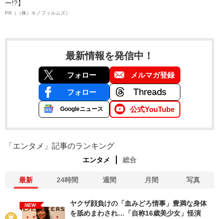
ー!?】
PR（（株）キノフィルムズ）
最新情報を発信中！
フォロー
メルマガ登録
フォロー
公式YouTube
Googleニュース
「エンタメ」記事のランキング
エンタメ
総合
最新
24時間
週間
月間
写真
ヤクザ顔負けの「血みどろ情事」豊満な身体
NEW
を舐めまわされ…「自称16歳美少女」怪演