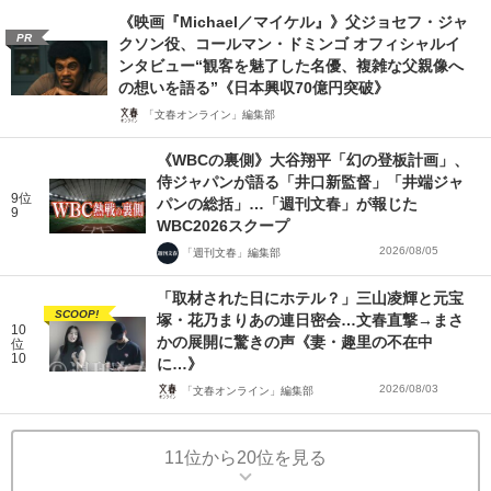
《映画『Michael／マイケル』》父ジョセフ・ジャ
PR
クソン役、コールマン・ドミンゴ オフィシャルイ
ンタビュー“観客を魅了した名優、複雑な父親像へ
の想いを語る”《日本興収70億円突破》
「文春オンライン」編集部
《WBCの裏側》大谷翔平「幻の登板計画」、
侍ジャパンが語る「井口新監督」「井端ジャ
9位
パンの総括」…「週刊文春」が報じた
9
WBC2026スクープ
2026/08/05
「週刊文春」編集部
「取材された日にホテル？」三山凌輝と元宝
SCOOP!
塚・花乃まりあの連日密会…文春直撃→まさ
10
かの展開に驚きの声《妻・趣里の不在中
位
10
に…》
2026/08/03
「文春オンライン」編集部
11位から20位を見る