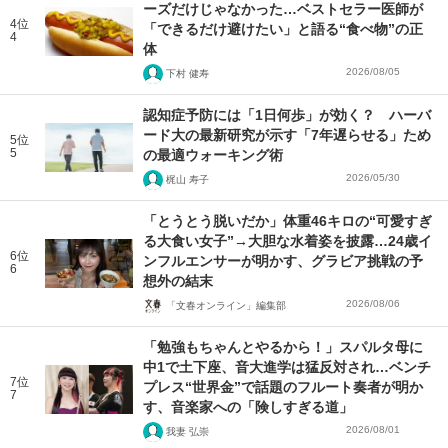
ーズだけじゃなかった…ベストセラー医師が
4位
「できるだけ避けたい」と語る“食べ物”の正
4
体
2026/08/05
下村 健寿
認知症予防には「1日何歩」が効く？ ハーバ
ード大の最新研究が示す「7年遅らせる」ため
5位
5
の最適ウォーキング術
2026/05/30
梶山 寿子
「とうとう脱いだか」体重46キロの“可愛すぎ
る大食い女子”→大胆な水着姿を披露…24歳イ
6位
ンフルエンサーが明かす、グラビア挑戦の予
6
想外の結末
2026/08/06
「文春オンライン」編集部
「勉強もちゃんとやるから！」スパルタ母に
中1で土下座、音大進学は猛反対され…ベンチ
7位
プレス“世界金”で話題のフルート奏者が明か
7
す、音楽家への「険しすぎる道」
2026/08/01
我妻 弘崇