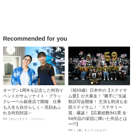
Recommended for you
オープン1周年を記念した特別イ
《祝59歳》日本中の【ステイサ
ベントがサムソナイト・ブラッ
ム愛】が大暴走！ “勝手に”生誕
クレーベル銀座店で開催 仕事
祭試写会開催！ 主演も助演も全
も人生も自分らしく～笑顔あふ
部ステイサム！「ステサミー
れる特別対談～
賞」爆誕！【応募総数941票 全
54作品の栄冠に輝いた作品とは
PR（サムソナイト・ジャパン）
ー!?】
PR（（株）キノフィルムズ）