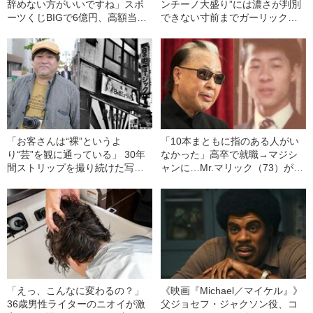
辞めない方がいいですね」スポ
ンチーノ大盛り”には濃さが判別
ーツくじBIGで6億円、高額当選
できない寸前までガーリックを
者が語る“その後の人生”
投入した」 ドン・キホーテ
「情熱価格」の商品名が過剰
に“長い”ワケ
「お客さんは“裸”というよ
「10本まともに指のある人がい
り“芸”を観に通っている」 30年
なかった」高卒で就職→マジシ
間ストリップを撮り続けた写真
ャンに…Mr.マリック（73）が受
家が見た“劇場のリアル”
けた“強烈すぎる洗礼”
「えっ、こんなに変わるの？」
《映画『Michael／マイケル』》
36歳男性ライターのニオイが激
父ジョセフ・ジャクソン役、コ