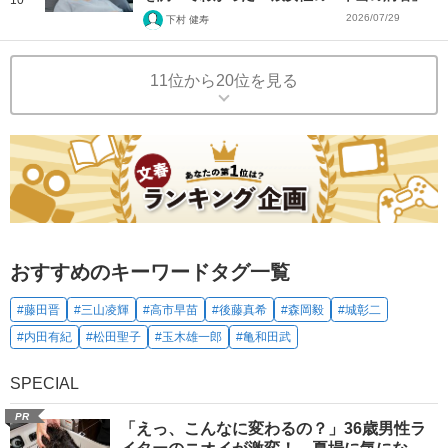
2026/07/29
下村 健寿
11位から20位を見る
おすすめのキーワードタグ一覧
#藤田晋
#三山凌輝
#高市早苗
#後藤真希
#森岡毅
#城彰二
#内田有紀
#松田聖子
#玉木雄一郎
#亀和田武
SPECIAL
PR
「えっ、こんなに変わるの？」36歳男性ラ