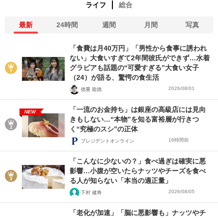
ライフ
総合
最新
24時間
週間
月間
写真
「食費は月40万円」「男性から食事に誘われ
ない」大食いすぎて2年間彼氏ができず…水着
グラビアも話題の“可愛すぎる”大食い女子
（24）が語る、驚愕の食生活
2026/08/01
徳重 龍徳
「一流のお金持ち」は銀座の高級店には見向
NEW
きもしない…“本物”を知る富裕層が行きつ
く“究極のスシ”の正体
16時間前
プレジデントオンライン
「こんなに少ないの？」食べ過ぎは確実に悪
影響…小腹が空いたらナッツやチーズを食べ
る人が知らない「本当の適正量」
2026/08/05
下村 健寿
「老化が加速」「脳に悪影響も」ナッツやチ