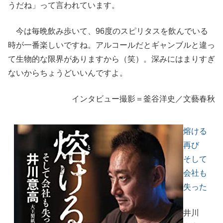
うだね」って言われています。
今は毎晩飲み歩いて、96度のスピリタスを飲んでいる
時が一番楽しいですね。アルコールだとギャンブルと違っ
て生物的な限界がありますから（笑）。深みにはまりすぎ
ないからちょうどいいんですよ。
インタビュー撮影＝釜谷洋史／文藝春秋
熔ける
再び
そして
会社も
失った
井川