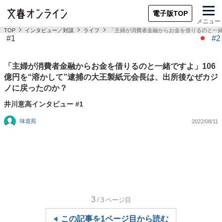
電子版TOP
メニュー
TOP
インタビュー／対談
ライフ
「主婦が消費者金融からお金を借りるのと一緒
#1
#2
「主婦が消費者金融からお金を借りるのと一緒ですよ」106
億円を“溶かして”逮捕の大王製紙元会長は、出所後なぜカジ
ノに戻ったのか？
井川意高インタビュー #1
味道苑
2022/08/11
3
/3
ページ目
この記事を1ページ目から読む