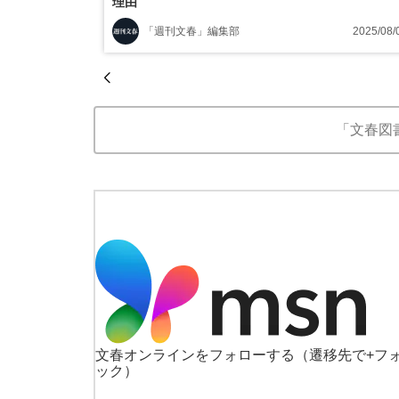
理由
「週刊文春」編集部
2025/08/
「文春図
文春オンラインをフォローする
（遷移先で+フ
ック）