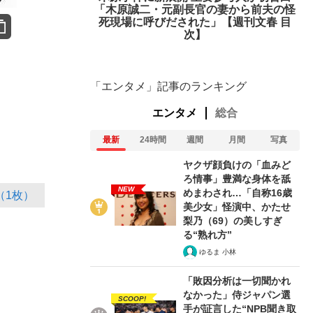
「木原誠二・元副長官の妻から前夫の怪
死現場に呼びだされた」【週刊文春 目
次】
「エンタメ」記事のランキング
エンタメ
総合
最新
24時間
週間
月間
写真
ヤクザ顔負けの「血みど
ろ情事」豊満な身体を舐
NEW
めまわされ…「自称16歳
（1枚）
美少女」怪演中、かたせ
梨乃（69）の美しすぎ
る“熟れ方”
ゆるま 小林
「敗因分析は一切聞かれ
なかった」侍ジャパン選
SCOOP!
手が証言した“NPB聞き取