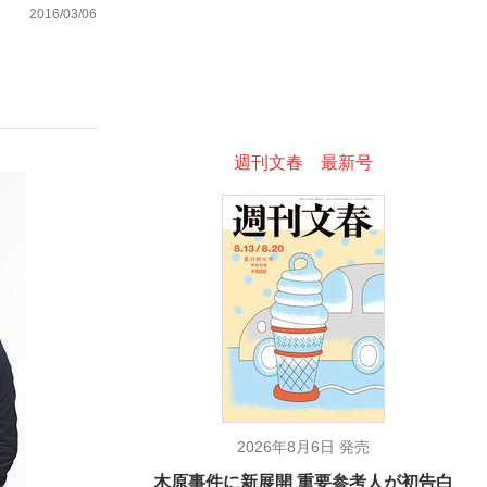
2016/03/06
ない資産運用のすべて
週刊文春 最新号
が悲しい」『北の国から』倉本聰氏（91...
2026年8月6日 発売
木原事件に新展開 重要参考人が初告白