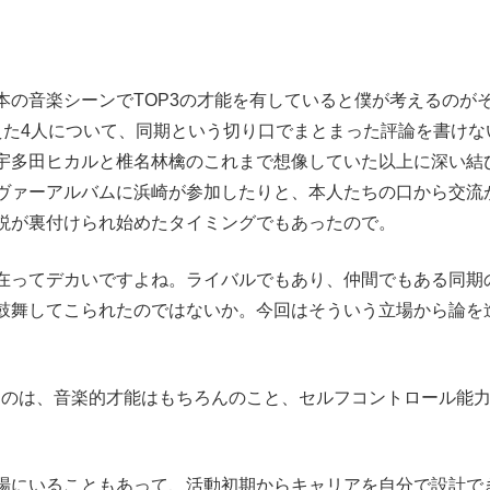
本の音楽シーンでTOP3の才能を有していると僕が考えるのが
えた4人について、同期という切り口でまとまった評論を書けな
宇多田ヒカルと椎名林檎のこれまで想像していた以上に深い結
ヴァーアルバムに浜崎が参加したりと、本人たちの口から交流
説が裏付けられ始めたタイミングでもあったので。
在ってデカいですよね。ライバルでもあり、仲間でもある同期
鼓舞してこられたのではないか。今回はそういう立場から論を
するのは、音楽的才能はもちろんのこと、セルフコントロール能
。
場にいることもあって、活動初期からキャリアを自分で設計で