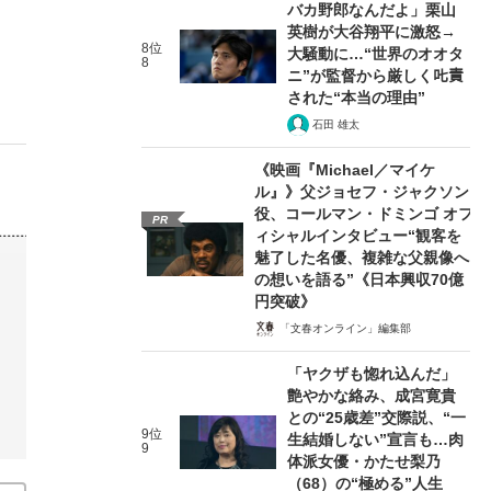
バカ野郎なんだよ」栗山
英樹が大谷翔平に激怒→
8位
大騒動に…“世界のオオタ
8
ニ”が監督から厳しく𠮟責
された“本当の理由”
石田 雄太
《映画『Michael／マイケ
ル』》父ジョセフ・ジャクソン
役、コールマン・ドミンゴ オフ
PR
ィシャルインタビュー“観客を
魅了した名優、複雑な父親像へ
の想いを語る”《日本興収70億
円突破》
「文春オンライン」編集部
「ヤクザも惚れ込んだ」
艶やかな絡み、成宮寛貴
との“25歳差”交際説、“一
9位
生結婚しない”宣言も…肉
9
体派女優・かたせ梨乃
（68）の“極める”人生