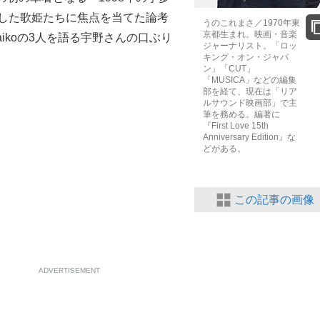
ーした歌姫たちに焦点を当てた論考
もっと見る
うのこれまさ／1970年東
京都生まれ。映画・音楽
ikoの3人を語る宇野さんの口ぶり
ジャーナリスト。「ロッ
キング・オン・ジャパ
ン」「CUT」
「MUSICA」などの編集
部を経て、現在は「リア
ルサウンド映画部」で主
筆を務める。編著に
『First Love 15th
Anniversary Edition』な
どがある。
この記事の画像
ADVERTISEMENT