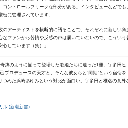
、コントロールフリークな部分がある。インタビューなどでも
厳密に管理されています。
数のアーティストを横断的に語ることで、それぞれに新しい角
心なファンから苦情や反感の声は届いていないので、こういう
安心しています（笑）」
で奇跡のように揃って登場した歌姫たちに迫った1冊。宇多田ヒ
の自己プロデュースの天才と、そんな彼女らと“同期”という宿命を
りつめた浜崎あゆみという対比が面白い。宇多田と椎名の意外
カル (新潮新書)