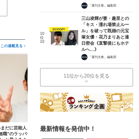
「週刊文春」編集部
三山凌輝が妻・趣里との
「キス・濡れ場禁止ルー
SCOOP!
ル」を破って既婚の元宝
10
塚女優・花乃まりあと連
位
10
日密会《直撃後にもホテ
この連載見る
ルへ…》
「週刊文春」編集部
11位から20位を見る
いまだに芸能人と飲むのが嬉しいんですよ」自
最新情報を発信中！
“無職”のラッパー・アフロが語る、「ダサいのも