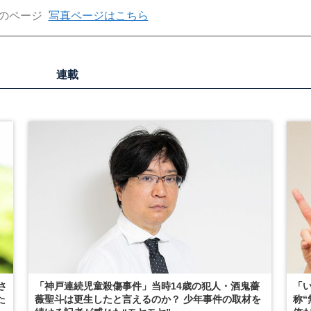
のページ
写真ページはこちら
連載
さ
「神戸連続児童殺傷事件」当時14歳の犯人・酒鬼薔
「
た
薇聖斗は更生したと言えるのか？ 少年事件の取材を
称