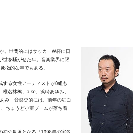
いまさら聞け
うか。世間的にはサッカーW杯に日
手が証言した“NPB聞...
「クマが悪者扱いされているの
が世を騒がせた年。音楽業界に限
」象徴的な年でもある。
成する女性アーティストが8組も
椎名林檎、aiko、浜崎あゆみ、
、鈴木あみ。音楽史的には、前年の紅白
り、ちょうど小室ブームが落ち着
もっと見る
カー日本代表・森保一監督...
初の単著となる『1998年の宇多