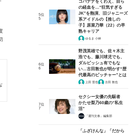
コバナナをくわえ、自ら
、
の経血を…“狂気すぎる
JK”を熱演、旧ジャニーズ
5位
5
系アイドルの【推しの
子】原菜乃華（22）の早
度
熟キャリア
ゆるま 小林
切
野茂英雄でも、佐々木主
浩でも、藤川球児でも、
ダルビッシュ有でもな
6位
6
い…古田敦也が明かす“歴
代最高のピッチャー”とは
上田 晋也
古田 敦也
な
セクシー女優の先駆者
かたせ梨乃60歳の“私生
7位
7
活”
「週刊文春」編集部
「ふざけんな」「だから