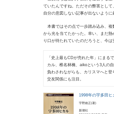
ていたんですね。ただその弊害として
自分の意図しない記事が出ないように
本書ではその点で一歩踏み込み、複
から光を当てたかった。幸い、まだ熱
り口が待たれていたのだろうと、今は
「史上最もCDが売れた年」にまる
カル、椎名林檎、aikoという3人
負わされながらも、カリスマへと登
交友関係にも注目。
1998年の宇多田ヒ
宇野維正(著)
新潮社