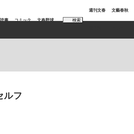
週刊文春
文藝春秋
読書
コミック
文春野球
検索
電子版
PLUS
インタビュー
読書
#松田聖子
む将棋
セルフ
BC日本代表“敗戦”の真実 選手が明かす...