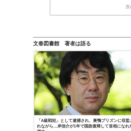
次
文春図書館 著者は語る
「A級戦犯」として逮捕され、巣鴨プリズンに収監
れながら…岸信介が1年で国政復帰して首相になれ