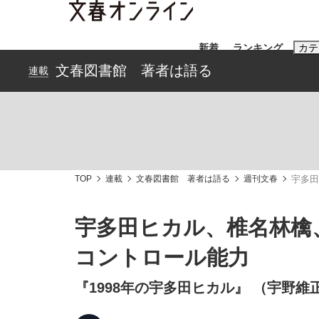
新着
ランキング
カテ
文春図書館 著者は語る
連載
スクープ
ニュー
おすすめのキ
#藤田晋
#三
TOP
連載
文春図書館 著者は語る
週刊文春
宇多田
#玉木雄一郎
宇多田ヒカル、椎名林檎、
コントロール能力
「90%は失敗する。でも…」本田圭佑が初め
終戦から81年
『1998年の宇多田ヒカル』 （宇野維