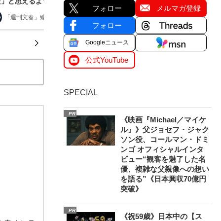
だ」と思えるようになったワケ
フォロー
メルマガ登録
「週刊文春」編集部
2025/07/21
フォロー
Googleニュース
公式YouTube
SPECIAL
PR
《映画『Michael／マイケ
ル』》父ジョセフ・ジャク
ソン役、コールマン・ドミ
ンゴ オフィシャルインタ
ビュー“観客を魅了した名
優、複雑な父親像への想い
を語る”《日本興収70億円
突破》
PR
《祝59歳》日本中の【ス