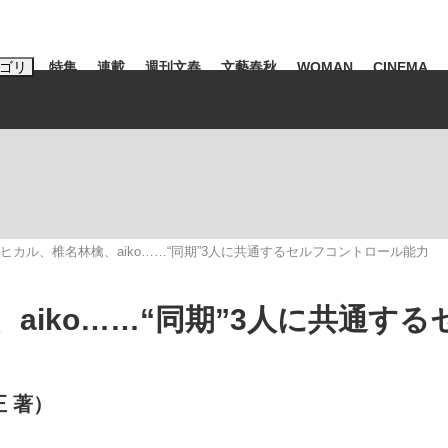
ゴリ
特集
連載
週刊文春
文藝春秋
WOMAN
CINEMA
キーワード入力
ス
エンタメ
ライフ
ビジネス
ーワードタグ一覧
山凌輝
#高市早苗
#後藤真希
#森岡毅
#城彰二
#内田有紀
ヒカル、椎名林檎、aiko……“同期”3人に共通するセルフコントロール能力
観る将棋、読
#亀和田武
aiko……“同期”3人に共通する
て明かした日本代表監督に...
「最悪の空気のまま解散」W
正 著）