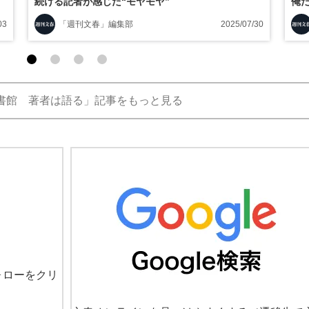
続ける記者が感じた“モヤモヤ”
俺
03
「週刊文春」編集部
2025/07/30
書館 著者は語る」記事をもっと見る
ォローをクリ