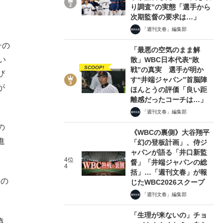
り調査”の実態「選手から
次期監督の要求は…」
「週刊文春」編集部
その
「最悪の空気のまま解
い
散」WBC日本代表“敗
SCOOP!
戦”の真実 選手が明か
び
す“井端ジャパン”首脳陣
が
ほんとうの評価「良い距
離感だったコーチは…」
「週刊文春」編集部
の
《WBCの裏側》大谷翔平
進
「幻の登板計画」、侍ジ
ャパンが語る「井口新監
4位
督」「井端ジャパンの総
4
括」…「週刊文春」が報
力の
じたWBC2026スクープ
「週刊文春」編集部
「生理が来ないの」チョ
き