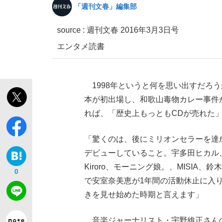
「週刊文春」編集部
source :
週刊文春 2016年3月3日号
エンタメ
読書
1998年というと何を思い出すだろ
「敗因分析は一切聞かれなかった」侍ジャパン選
キングの誕生を、目撃せよ。
本が初出場し、和歌山毒物カレー事件
れば、「歴史上もっともCDが売れた
「驚くのは、後にミリオンセラーを達
デビューしていること。宇多田ヒカル、
the Style
Kiroro、モーニング娘。、MISIA
0
で安室奈美恵が1年間の活動休止に入
きを見せ始めた時期と言えます」
「目標達成できなかったからと言って…」サッ
音楽ジャーナリスト・宇野維正さんの