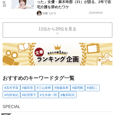
った」女優・麻木玲那（31）が語る、2年で在
位
10
宅介護を辞めたワケ
2026/08/09
佐藤 ちひろ
11位から20位を見る
おすすめのキーワードタグ一覧
#高市早苗
#藤田晋
#三山凌輝
#後藤真希
#森岡毅
#城彰二
#内田有紀
#松田聖子
#玉木雄一郎
#亀和田武
SPECIAL