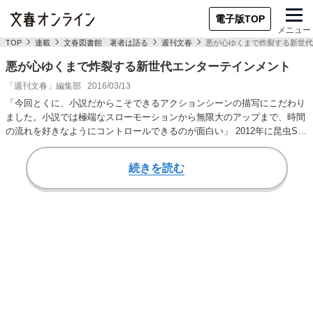
電子版TOP
メニュー
TOP
連載
文春図書館 著者は語る
週刊文春
悪が心ゆくまで炸裂する新世代
悪が心ゆくまで炸裂する新世代エンターテインメント
「週刊文春」編集部
2016/03/13
「今回とくに、小説だからこそできるアクションシーンの描写にこだわり
ました。小説では極端なスローモーションから無限大のアップまで、時間
の流れを好きなようにコントロールできるのが面白い」 2012年に昆虫SF
バイオレンス…
続きを読む