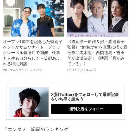
オープン1周年を記念した特別イ
《渡辺淳一原作＆娘・渡邉直子
ベントがサムソナイト・ブラッ
監督》“女性の性”を真摯に描く意
クレーベル銀座店で開催 仕事
欲作に黒木瞳・西岡德馬・吉田
も人生も自分らしく～笑顔あふ
羊が出演決定！《映画『月がみ
れる特別対談～
ている』》
PR（サムソナイト・ジャパン）
PR（キノフィルムズ）
X(旧Twitter)をフォローして最新記事
をいち早く読もう
週刊文春をフォロー
「エンタメ」記事のランキング