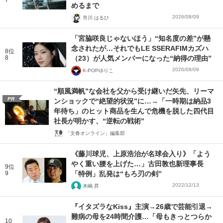
めるまで
2026/08/09
市川 はるひ
「宮脇咲良じゃないほう」“知名度の差”が懸
念されたが…それでもLE SSERAFIMカズハ
8位
8
（23）が人気メンバーになった“納得の理由”
2026/08/09
K-POPゆりこ
“順風満帆”な会社を父から受け継いだ矢先、リーマ
PR
ンショックで“絶望的状況”に…→「一時期は納品3
年待ち」のヒット商品を生んで危機を脱した四代目
社長が明かす、“逆転の戦術”
「文春オンライン」編集部
《藤川球児、上原浩治が名球会入り》「よう
やく重い腰を上げた…」古田敦也新理事長
9位
9
「特例」乱発は“もろ刃の剣”
2022/12/13
木嶋 昇
『イタズラなKiss』主演→26歳で芸能引退→
難病の母を24時間介護…「母もきっとつらか
10