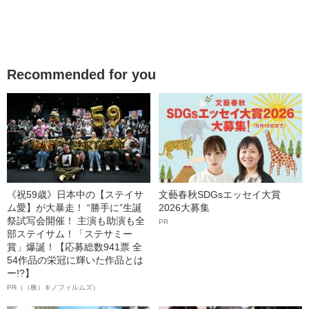
Recommended for you
《祝59歳》日本中の【ステイサ
文藝春秋SDGsエッセイ大賞
ム愛】が大暴走！ “勝手に”生誕
2026大募集
祭試写会開催！ 主演も助演も全
PR
部ステイサム！「ステサミー
賞」爆誕！【応募総数941票 全
54作品の栄冠に輝いた作品とは
ー!?】
PR（（株）キノフィルムズ）