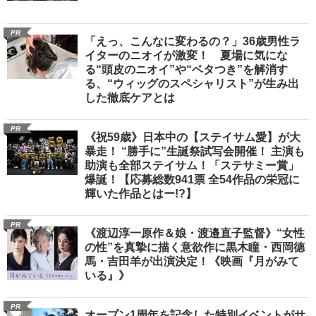
PR
「えっ、こんなに変わるの？」36歳男性ラ
イターのニオイが激変！ 夏場に気にな
る“頭皮のニオイ”や“ベタつき”を解消す
る、“ウィッグのスペシャリスト”が生み出
した徹底ケアとは
PR
《祝59歳》日本中の【ステイサム愛】が大
暴走！ “勝手に”生誕祭試写会開催！ 主演も
助演も全部ステイサム！「ステサミー賞」
爆誕！【応募総数941票 全54作品の栄冠に
輝いた作品とはー!?】
PR
《渡辺淳一原作＆娘・渡邉直子監督》“女性
の性”を真摯に描く意欲作に黒木瞳・西岡德
馬・吉田羊が出演決定！《映画『月がみて
いる』》
PR
オープン1周年を記念した特別イベントがサ