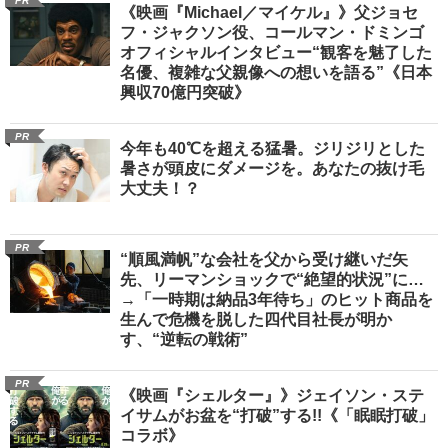
PR
《映画『Michael／マイケル』》父ジョセ
フ・ジャクソン役、コールマン・ドミンゴ
オフィシャルインタビュー“観客を魅了した
名優、複雑な父親像への想いを語る”《日本
興収70億円突破》
PR
今年も40℃を超える猛暑。ジリジリとした
暑さが頭皮にダメージを。あなたの抜け毛
大丈夫！？
PR
“順風満帆”な会社を父から受け継いだ矢
先、リーマンショックで“絶望的状況”に…
→「一時期は納品3年待ち」のヒット商品を
生んで危機を脱した四代目社長が明か
す、“逆転の戦術”
PR
《映画『シェルター』》ジェイソン・ステ
イサムがお盆を“打破”する!!《「眠眠打破」
コラボ》