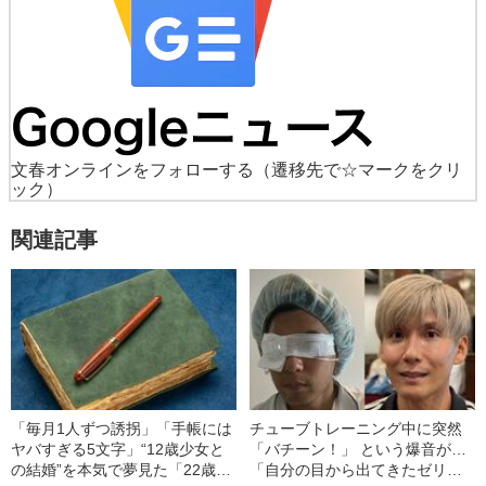
文春オンラインをフォローする
（遷移先で☆マークをクリ
ック）
関連記事
「毎月1人ずつ誘拐」「手帳には
チューブトレーニング中に突然
ヤバすぎる5文字」“12歳少女と
「バチーン！」 という爆音が…
の結婚”を本気で夢見た「22歳男
「自分の目から出てきたゼリー