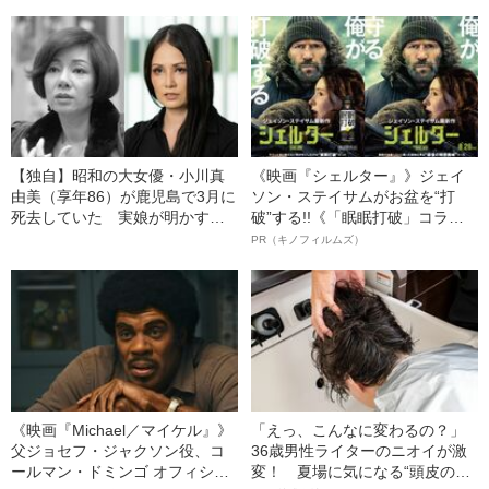
の末路」（昭和21年の事件）
状の白っぽいものを握りしめて
いました」柿谷や宇佐美ともプ
レーした“サッカー選手”が視覚障
害を負った“恐怖の瞬間”を明かす
【独自】昭和の大女優・小川真
《映画『シェルター』》ジェイ
由美（享年86）が鹿児島で3月に
ソン・ステイサムがお盆を“打
死去していた 実娘が明かす
破”する!!《「眠眠打破」コラ
「毒母」の素顔と空白の晩年
ボ》
PR（キノフィルムズ）
《映画『Michael／マイケル』》
「えっ、こんなに変わるの？」
父ジョセフ・ジャクソン役、コ
36歳男性ライターのニオイが激
ールマン・ドミンゴ オフィシャ
変！ 夏場に気になる“頭皮のニ