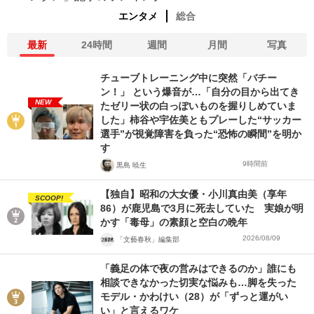
エンタメ
総合
最新
24時間
週間
月間
写真
チューブトレーニング中に突然「バチー
ン！」 という爆音が…「自分の目から出てき
NEW
たゼリー状の白っぽいものを握りしめていま
した」柿谷や宇佐美ともプレーした“サッカー
選手”が視覚障害を負った“恐怖の瞬間”を明か
す
9時間前
黒島 暁生
【独自】昭和の大女優・小川真由美（享年
SCOOP!
86）が鹿児島で3月に死去していた 実娘が明
かす「毒母」の素顔と空白の晩年
2026/08/09
「文藝春秋」編集部
「義足の体で夜の営みはできるのか」誰にも
相談できなかった切実な悩みも…脚を失った
モデル・かわけい（28）が「ずっと運がい
い」と言えるワケ