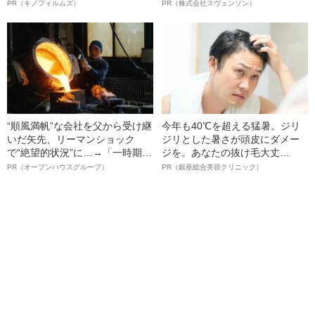
ルインタビュー“観客を魅了した
オイ”や“ベタつき”を解消す
PR（キノフィルムズ）
PR（株式会社スヴェンソン）
名優、複雑な父親像への想いを
る、“ウィッグのスペシャリス
語る”《日本興収70億円突破》
ト”が生み出した徹底ケアとは
“順風満帆”な会社を父から受け継
今年も40℃を超える猛暑。ジリ
いだ矢先、リーマンショック
ジリとした暑さが頭皮にダメー
で“絶望的状況”に…→「一時期は
ジを。あなたの抜け毛大丈
納品3年待ち」のヒット商品を生
夫！？
PR（オープンハウスグループ）
PR（銀座総合美容クリニック）
んで危機を脱した四代目社長が
明かす、“逆転の戦術”