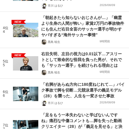
2026/08/09
市川 はるひ
「朝起きたら知らないおじさんが…」「幽霊
NEW
より生身の人間が怖い」家賃2万円の事故物件
4位
にも住んだ右目全盲のサッカー選手が明かす
4
ヤバすぎる“海外サッカー事情”
9時間前
黒島 暁生
右目失明、左目の視力は0.01以下…アスリー
NEW
トとして致命的な怪我を負った男が、それで
5位
5
も「サッカー選手」を続けられる理由とは
9時間前
黒島 暁生
「右脚があらぬ方向に180度ねじれて…」バイ
ク事故で脚を切断…元競泳選手の義足モデル
6位
6
（28）を襲った、人生を一変させた事故
2026/08/09
市川 はるひ
「足をもう一本失わないと学ばないんです
ね」痛烈な中傷コメントも…脚を失った動画
7位
クリエイター（28）が「義足を見せる」と決
7