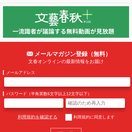
メールマガジン登録（無料）
文春オンラインの最新情報をお届け
メールアドレス
パスワード（半角英数6文字以上12文字以下）
利用規約を確認する
利用規約に同意します