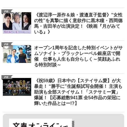
PR
《渡辺淳一原作＆娘・渡邉直子監督》“女性
の性”を真摯に描く意欲作に黒木瞳・西岡德
馬・吉田羊が出演決定！《映画『月がみて
いる』》
PR
オープン1周年を記念した特別イベントがサ
ムソナイト・ブラックレーベル銀座店で開
催 仕事も人生も自分らしく～笑顔あふれ
る特別対談～
PR
《祝59歳》日本中の【ステイサム愛】が大
暴走！ “勝手に”生誕祭試写会開催！ 主演も
助演も全部ステイサム！「ステサミー賞」
爆誕！【応募総数941票 全54作品の栄冠に
輝いた作品とはー!?】