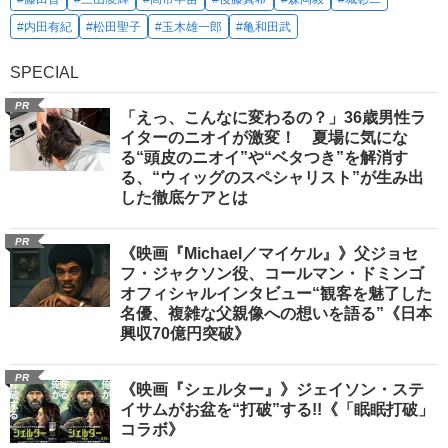
#内田有紀
#松田聖子
#玉木雄一郎
#亀和田武
SPECIAL
PR
「えっ、こんなに変わるの？」36歳男性ラ
イターのニオイが激変！ 夏場に気にな
る“頭皮のニオイ”や“ベタつき”を解消す
る、“ウィッグのスペシャリスト”が生み出
した徹底ケアとは
PR
《映画『Michael／マイケル』》父ジョセ
フ・ジャクソン役、コールマン・ドミンゴ
オフィシャルインタビュー“観客を魅了した
名優、複雑な父親像への想いを語る”《日本
興収70億円突破》
PR
《映画『シェルター』》ジェイソン・ステ
イサムがお盆を“打破”する!!《「眠眠打破」
コラボ》