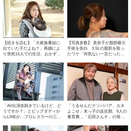
【続きを読む】「大家族番組に
【写真多数】 美奈子が脂肪吸引
出ていた子だよね？」再婚によ
手術を告白 3.5Lの脂肪を取っ
り突然15人での生活、おかず争
たワケ「何気ない一言だったん
奪戦も…美奈子の長女（20）が
ですけど…」
振り返る、島での2年間
「AV出演依頼きているけど、ど
「うるせんだクソババア、カネ
うですか？」とビッグダディか
よこせ」末っ子の反抗期、9人の
らLINEが…プロレスラーの三女
養育費…「石田さんチ」の母に
が語る、7回離婚をした林下家の
聞いた大家族のリアル
現在