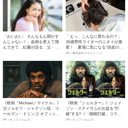
「おいおい、そんなもん聞かす
「えっ、こんなに変わるの？」
んじゃない！」血相を変えて飛
36歳男性ライターのニオイが激
んできて…紅蘭が語る、父・草
変！ 夏場に気になる“頭皮のニ
刈正雄の独特すぎる“孫育て”
オイ”や“ベタつき”を解消す
PR（株式会社スヴェンソン）
る、“ウィッグのスペシャリス
ト”が生み出した徹底ケアとは
《映画『Michael／マイケル』》
《映画『シェルター』》ジェイ
父ジョセフ・ジャクソン役、コ
ソン・ステイサムがお盆を“打
ールマン・ドミンゴ オフィシャ
破”する!!《「眠眠打破」コラ
ルインタビュー“観客を魅了した
ボ》
PR（キノフィルムズ）
PR（キノフィルムズ）
名優、複雑な父親像への想いを