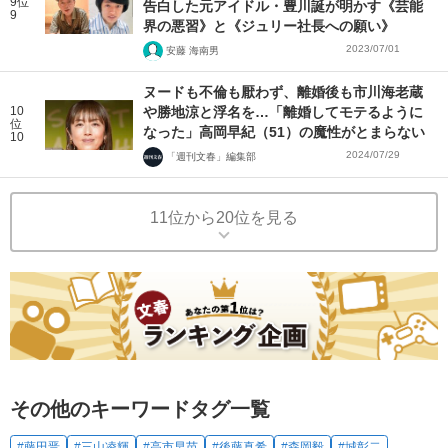
9位
告白した元アイドル・豊川誕が明かす《芸能
9
界の悪習》と《ジュリー社長への願い》
2023/07/01
安藤 海南男
ヌードも不倫も厭わず、離婚後も市川海老蔵
10
や勝地涼と浮名を…「離婚してモテるように
位
なった」高岡早紀（51）の魔性がとまらない
10
2024/07/29
「週刊文春」編集部
11位から20位を見る
その他のキーワードタグ一覧
#藤田晋
#三山凌輝
#高市早苗
#後藤真希
#森岡毅
#城彰二