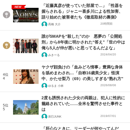
「近藤真彦が使っていた部屋で…」「性器を
NEW
握らされる」ジャニー喜多川による性加害、
語り始めた被害者たち《徹底取材の裏側》
20時間前
髙橋 大介
誰がSMAPを“殺した”のか 悪夢の「公開処
刑」から8年後に明かされた“答え”「世の中は
俺ら5人が仲が悪いと思ってるんだよな」
2024/04/20
みきーる
ヤクザ顔負けの「血みどろ情事」豊満な身体
を舐めまわされ…「自称16歳美少女」怪演
4位
4
中、かたせ梨乃（69）の美しすぎる“熟れ方”
2026/08/06
ゆるま 小林
2度も誘拐された少女の両親は、犯人に性的に
籠絡されていた……全米を驚愕させた事件と
5位
5
は
2019/07/01
辰巳JUNK
「肝心なときに、リーダーが何やってんだ