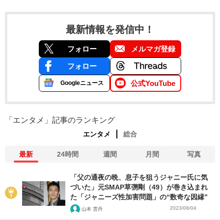
最新情報を発信中！
フォロー
メルマガ登録
フォロー
公式YouTube
Googleニュース
「エンタメ」記事のランキング
エンタメ
総合
最新
24時間
週間
月間
写真
「父の通夜の晩、息子を狙うジャニー氏に気
づいた」元SMAP草彅剛（49）が巻き込まれ
た「ジャニーズ性加害問題」の“数奇な因縁”
2023/08/04
山本 雲丹