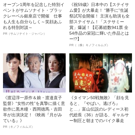
オープン1周年を記念した特別イ
《祝59歳》日本中の【ステイサ
ベントがサムソナイト・ブラッ
ム愛】が大暴走！ “勝手に”生誕
クレーベル銀座店で開催 仕事
祭試写会開催！ 主演も助演も全
も人生も自分らしく～笑顔あふ
部ステイサム！「ステサミー
れる特別対談～
賞」爆誕！【応募総数941票 全
54作品の栄冠に輝いた作品とは
PR（サムソナイト・ジャパン）
ー!?】
PR（（株）キノフィルムズ）
《渡辺淳一原作＆娘・渡邉直子
《タイマン50戦無敗》「顔を見
監督》“女性の性”を真摯に描く意
ると、『やばい。逃げろ』
欲作に黒木瞳・西岡德馬・吉田
と…」富山伝説のレディース初
羊が出演決定！《映画『月がみ
代総長（36）が語る、ギャルサ
ている』》
ー制圧と朝までのバイク暴走
PR（キノフィルムズ）