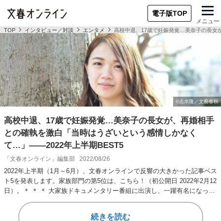
電子版TOP
メニュー
TOP
インタビュー／対談
エンタメ
高校中退、17歳で妊娠発覚…美奈子の長女が
高校中退、17歳で妊娠発覚…美奈子の長女が、再婚相手
との確執を激白「当時はうざいという感情しかなく
て…」――2022年上半期BEST5
「文春オンライン」編集部
2022/08/26
2022年上半期（1月～6月）、文春オンラインで反響の大きかった記事ベス
ト5を発表します。家族部門の第5位は、こちら！（初公開日 2022年2月12
日）。＊ ＊ ＊ 大家族ドキュメンタリー番組に出演し、一躍有名になっ…
続きを読む