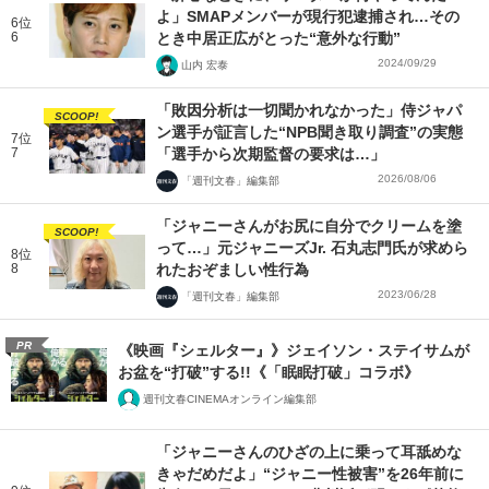
よ」SMAPメンバーが現行犯逮捕され…その
6位
6
とき中居正広がとった“意外な行動”
2024/09/29
山内 宏泰
「敗因分析は一切聞かれなかった」侍ジャパ
SCOOP!
ン選手が証言した“NPB聞き取り調査”の実態
7位
7
「選手から次期監督の要求は…」
2026/08/06
「週刊文春」編集部
「ジャニーさんがお尻に自分でクリームを塗
SCOOP!
って…」元ジャニーズJr. 石丸志門氏が求めら
8位
8
れたおぞましい性行為
2023/06/28
「週刊文春」編集部
PR
《映画『シェルター』》ジェイソン・ステイサムが
お盆を“打破”する!!《「眠眠打破」コラボ》
週刊文春CINEMAオンライン編集部
「ジャニーさんのひざの上に乗って耳舐めな
きゃだめだよ」“ジャニー性被害”を26年前に