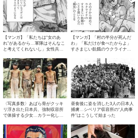
【マンガ】「私たちは“女のあ
【マンガ】「村の半分が死んだ
れ”があるから…軍隊はそんなこ
わ」「私だけが食べたからよ」
と考えてくれないし」女性兵士
すさまじい飢餓のウクライナで
が語った、戦場における“生理事
生き残るため、少女が食べたも
情”
のは…
〈写真多数〉あばら骨がクッキ
昼食後に姿を消した3人の日本人
リ浮き出た日本兵、強制収容所
捕虜…シベリア収容所の“人肉事
で体操する少女…カラー化した
件”はこうして始まった
写真で振り返る“戦時下のリアル”