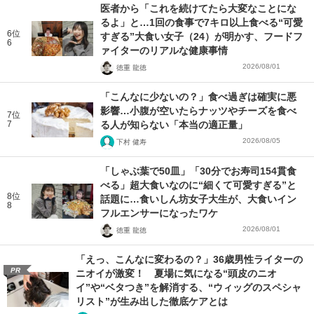
医者から「これを続けてたら大変なことにな
るよ」と…1回の食事で7キロ以上食べる“可愛
6位
すぎる”大食い女子（24）が明かす、フードフ
6
ァイターのリアルな健康事情
2026/08/01
徳重 龍徳
「こんなに少ないの？」食べ過ぎは確実に悪
影響…小腹が空いたらナッツやチーズを食べ
7位
7
る人が知らない「本当の適正量」
2026/08/05
下村 健寿
「しゃぶ葉で50皿」「30分でお寿司154貫食
べる」超大食いなのに“細くて可愛すぎる”と
8位
話題に…食いしん坊女子大生が、大食いイン
8
フルエンサーになったワケ
2026/08/01
徳重 龍徳
「えっ、こんなに変わるの？」36歳男性ライターの
PR
ニオイが激変！ 夏場に気になる“頭皮のニオ
イ”や“ベタつき”を解消する、“ウィッグのスペシャ
リスト”が生み出した徹底ケアとは