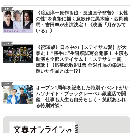
PR
《渡辺淳一原作＆娘・渡邉直子監督》“女性
の性”を真摯に描く意欲作に黒木瞳・西岡德
馬・吉田羊が出演決定！《映画『月がみて
いる』》
PR
《祝59歳》日本中の【ステイサム愛】が大
暴走！ “勝手に”生誕祭試写会開催！ 主演も
助演も全部ステイサム！「ステサミー賞」
爆誕！【応募総数941票 全54作品の栄冠に
輝いた作品とはー!?】
PR
オープン1周年を記念した特別イベントがサ
ムソナイト・ブラックレーベル銀座店で開
催 仕事も人生も自分らしく～笑顔あふれ
る特別対談～