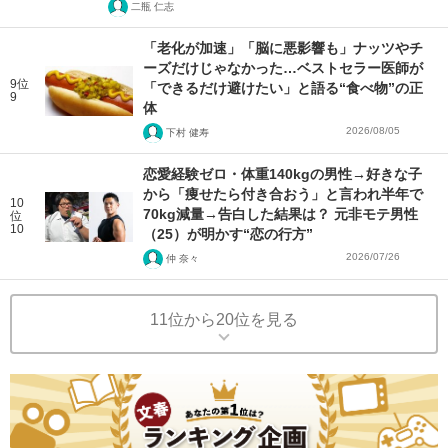
二瓶 仁志
「老化が加速」「脳に悪影響も」ナッツやチ
ーズだけじゃなかった…ベストセラー医師が
9位
「できるだけ避けたい」と語る“食べ物”の正
9
体
2026/08/05
下村 健寿
恋愛経験ゼロ・体重140kgの男性→好きな子
から「痩せたら付き合おう」と言われ半年で
10
70kg減量→告白した結果は？ 元非モテ男性
位
10
（25）が明かす“恋の行方”
2026/07/26
仲 奈々
11位から20位を見る