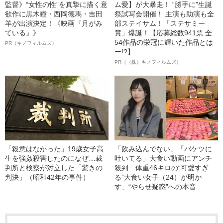
監督》“女性の性”を真摯に描く意
ム愛】が大暴走！ “勝手に”生誕
欲作に黒木瞳・西岡德馬・吉田
祭試写会開催！ 主演も助演も全
羊が出演決定！《映画『月がみ
部ステイサム！「ステサミー
ている』》
賞」爆誕！【応募総数941票 全
54作品の栄冠に輝いた作品とは
PR（キノフィルムズ）
ー!?】
PR（（株）キノフィルムズ）
「殺意はなかった」19歳女子高
「飲み込んでない」「バケツに
生を強姦殺害したのになぜ…裁
吐いてる」大食い動画にアンチ
判所と検察が対立した「驚きの
殺到…体重46キロの“可愛すぎ
判決」（昭和42年の事件）
る”大食い女子（24）が明か
す、“やらせ疑惑”への本音