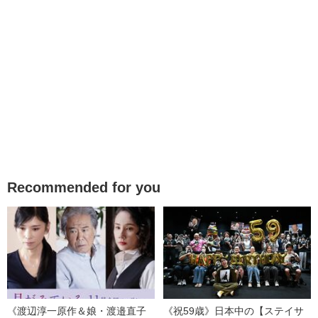
Recommended for you
《渡辺淳一原作＆娘・渡邉直子
《祝59歳》日本中の【ステイサ