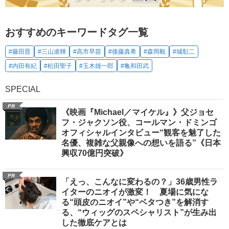
おすすめのキーワードタグ一覧
#藤田晋
#三山凌輝
#高市早苗
#後藤真希
#森岡毅
#城彰二
#内田有紀
#松田聖子
#玉木雄一郎
#亀和田武
SPECIAL
PR
《映画『Michael／マイケル』》父ジョセ
フ・ジャクソン役、コールマン・ドミンゴ
オフィシャルインタビュー“観客を魅了した
名優、複雑な父親像への想いを語る”《日本
興収70億円突破》
PR
「えっ、こんなに変わるの？」36歳男性ラ
イターのニオイが激変！ 夏場に気にな
る“頭皮のニオイ”や“ベタつき”を解消す
る、“ウィッグのスペシャリスト”が生み出
した徹底ケアとは