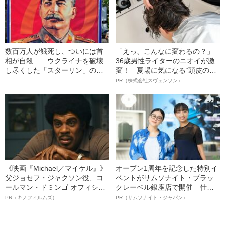
数百万人が餓死し、ついには首
「えっ、こんなに変わるの？」
相が自殺……ウクライナを破壊
36歳男性ライターのニオイが激
し尽くした「スターリン」の大
変！ 夏場に気になる“頭皮のニ
虐殺
オイ”や“ベタつき”を解消す
PR（株式会社スヴェンソン）
る、“ウィッグのスペシャリス
ト”が生み出した徹底ケアとは
《映画『Michael／マイケル』》
オープン1周年を記念した特別イ
父ジョセフ・ジャクソン役、コ
ベントがサムソナイト・ブラッ
ールマン・ドミンゴ オフィシャ
クレーベル銀座店で開催 仕事
ルインタビュー“観客を魅了した
も人生も自分らしく～笑顔あふ
PR（キノフィルムズ）
PR（サムソナイト・ジャパン）
名優、複雑な父親像への想いを
れる特別対談～
語る”《日本興収70億円突破》