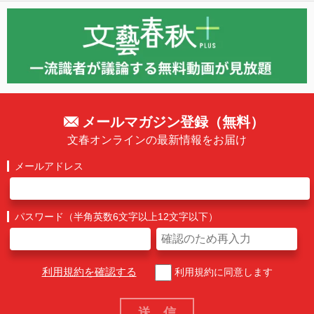
メールマガジン登録（無料）
文春オンラインの最新情報をお届け
メールアドレス
パスワード（半角英数6文字以上12文字以下）
利用規約を確認する
利用規約に同意します