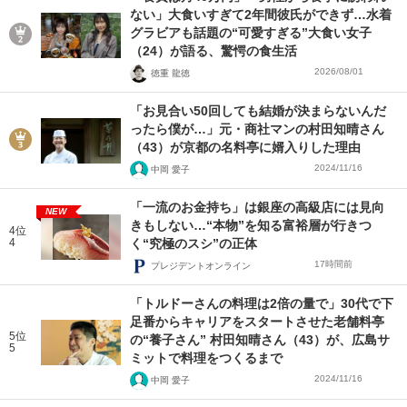
ない」大食いすぎて2年間彼氏ができず…水着
グラビアも話題の“可愛すぎる”大食い女子
（24）が語る、驚愕の食生活
2026/08/01
徳重 龍徳
「お見合い50回しても結婚が決まらないんだ
ったら僕が…」元・商社マンの村田知晴さん
（43）が京都の名料亭に婿入りした理由
2024/11/16
中岡 愛子
「一流のお金持ち」は銀座の高級店には見向
NEW
きもしない…“本物”を知る富裕層が行きつ
4位
4
く“究極のスシ”の正体
17時間前
プレジデントオンライン
「トルドーさんの料理は2倍の量で」30代で下
足番からキャリアをスタートさせた老舗料亭
5位
の“養子さん” 村田知晴さん（43）が、広島サ
5
ミットで料理をつくるまで
2024/11/16
中岡 愛子