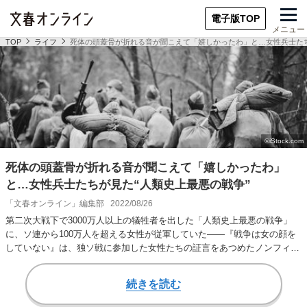
電子版TOP
メニュー
TOP
ライフ
死体の頭蓋骨が折れる音が聞こえて「嬉しかったわ」と…女性兵士たち
死体の頭蓋骨が折れる音が聞こえて「嬉しかったわ」
と…女性兵士たちが見た“人類史上最悪の戦争”
「文春オンライン」編集部
2022/08/26
第二次大戦下で3000万人以上の犠牲者を出した「人類史上最悪の戦争」
に、ソ連から100万人を超える女性が従軍していた――『戦争は女の顔を
していない』は、独ソ戦に参加した女性たちの証言をあつめたノンフィク
ションだ。 …
続きを読む