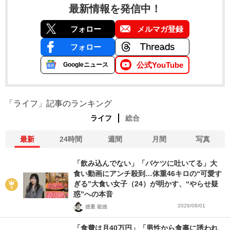
最新情報を発信中！
フォロー
メルマガ登録
フォロー
公式YouTube
Googleニュース
「ライフ」記事のランキング
ライフ
総合
最新
24時間
週間
月間
写真
「飲み込んでない」「バケツに吐いてる」大
食い動画にアンチ殺到…体重46キロの“可愛す
ぎる”大食い女子（24）が明かす、“やらせ疑
惑”への本音
2026/08/01
徳重 龍徳
「食費は月40万円」「男性から食事に誘われ