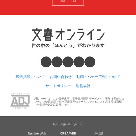
広告掲載について
お問い合わせ
動画・バナー広告について
サイトポリシー
運営会社
ABJマークは、この電子書店・電子書籍配信サービスが、著作権者からコ
ンテンツ使用許諾を得た正規版配信サービスであることを示す登録商標
（登録番号6091713号）です。
(c) Bungeishunju Ltd.
Number Web
CREA WEB
本の話