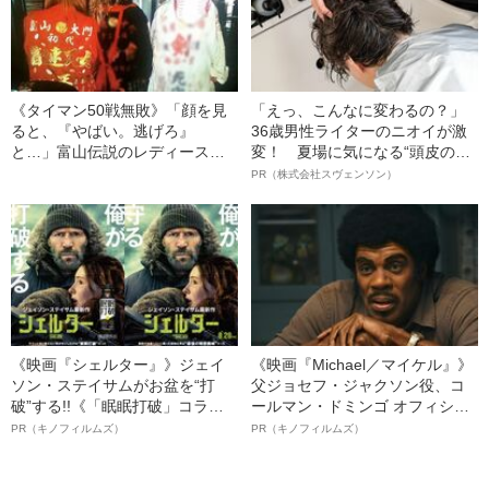
《タイマン50戦無敗》「顔を見
「えっ、こんなに変わるの？」
ると、『やばい。逃げろ』
36歳男性ライターのニオイが激
と…」富山伝説のレディース初
変！ 夏場に気になる“頭皮のニ
代総長（36）が語る、ギャルサ
オイ”や“ベタつき”を解消す
PR（株式会社スヴェンソン）
ー制圧と朝までのバイク暴走
る、“ウィッグのスペシャリス
ト”が生み出した徹底ケアとは
《映画『シェルター』》ジェイ
《映画『Michael／マイケル』》
ソン・ステイサムがお盆を“打
父ジョセフ・ジャクソン役、コ
破”する!!《「眠眠打破」コラ
ールマン・ドミンゴ オフィシャ
ボ》
ルインタビュー“観客を魅了した
PR（キノフィルムズ）
PR（キノフィルムズ）
名優、複雑な父親像への想いを
語る”《日本興収70億円突破》