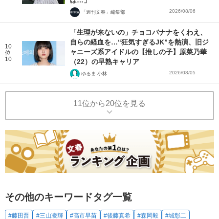
は…」
2026/08/06
「週刊文春」編集部
「生理が来ないの」チョコバナナをくわえ、
自らの経血を…“狂気すぎるJK”を熱演、旧ジ
10
ャニーズ系アイドルの【推しの子】原菜乃華
位
10
（22）の早熟キャリア
2026/08/05
ゆるま 小林
11位から20位を見る
その他のキーワードタグ一覧
#藤田晋
#三山凌輝
#高市早苗
#後藤真希
#森岡毅
#城彰二