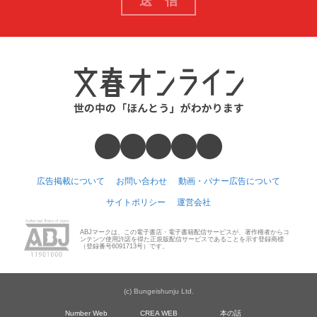
広告掲載について
お問い合わせ
動画・バナー広告について
サイトポリシー
運営会社
ABJマークは、この電子書店・電子書籍配信サービスが、著作権者からコ
ンテンツ使用許諾を得た正規版配信サービスであることを示す登録商標
（登録番号6091713号）です。
(c) Bungeishunju Ltd.
Number Web
CREA WEB
本の話