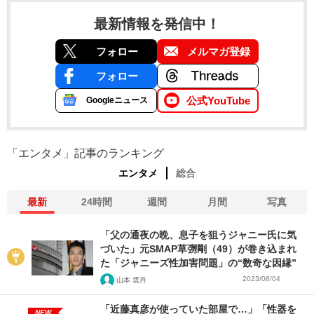
最新情報を発信中！
フォロー
メルマガ登録
フォロー
公式YouTube
Googleニュース
「エンタメ」記事のランキング
エンタメ
総合
最新
24時間
週間
月間
写真
「父の通夜の晩、息子を狙うジャニー氏に気
づいた」元SMAP草彅剛（49）が巻き込まれ
た「ジャニーズ性加害問題」の“数奇な因縁”
2023/08/04
山本 雲丹
「近藤真彦が使っていた部屋で…」「性器を
NEW