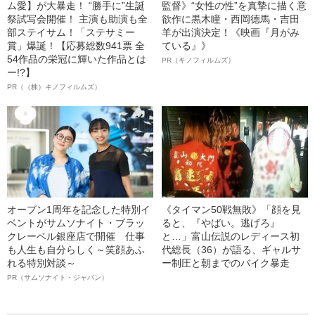
ム愛】が大暴走！ “勝手に”生誕
監督》“女性の性”を真摯に描く意
祭試写会開催！ 主演も助演も全
欲作に黒木瞳・西岡德馬・吉田
部ステイサム！「ステサミー
羊が出演決定！《映画『月がみ
賞」爆誕！【応募総数941票 全
ている』》
54作品の栄冠に輝いた作品とは
PR（キノフィルムズ）
ー!?】
PR（（株）キノフィルムズ）
オープン1周年を記念した特別イ
《タイマン50戦無敗》「顔を見
ベントがサムソナイト・ブラッ
ると、『やばい。逃げろ』
クレーベル銀座店で開催 仕事
と…」富山伝説のレディース初
も人生も自分らしく～笑顔あふ
代総長（36）が語る、ギャルサ
れる特別対談～
ー制圧と朝までのバイク暴走
PR（サムソナイト・ジャパン）