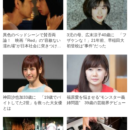
異色のベッドシーンで賛否両
3児の母、広末涼子40歳に 「フ
論！ 映画『Red』の“容赦ない
ザケンな！」21年前、早稲田大
濡れ場”が日本社会に突きつけた
初登校は“事件”だった
もの
神田沙也加33歳に 「19歳でバ
福原愛を悩ませる“モンスター義
イトしてた2世」を救った大女優
姉問題” 39歳の芸能界デビュー
とは