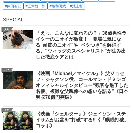
#内田有紀
#玉木雄一郎
#亀和田武
#池上彰
SPECIAL
PR
「えっ、こんなに変わるの？」36歳男性ラ
イターのニオイが激変！ 夏場に気にな
る“頭皮のニオイ”や“ベタつき”を解消す
る、“ウィッグのスペシャリスト”が生み出
した徹底ケアとは
PR
《映画『Michael／マイケル』》父ジョセ
フ・ジャクソン役、コールマン・ドミンゴ
オフィシャルインタビュー“観客を魅了した
名優、複雑な父親像への想いを語る”《日本
興収70億円突破》
PR
《映画『シェルター』》ジェイソン・ステ
イサムがお盆を“打破”する!!《「眠眠打破」
コラボ》