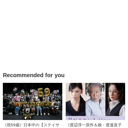
Recommended for you
《祝59歳》日本中の【ステイサ
《渡辺淳一原作＆娘・渡邉直子