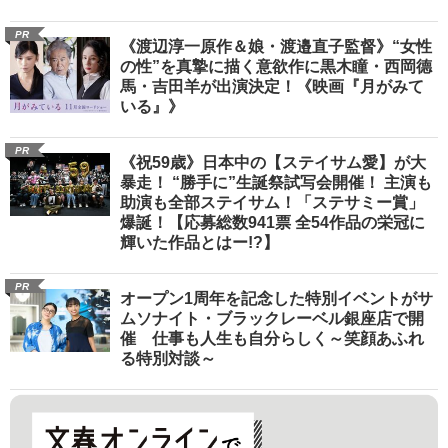
PR
《渡辺淳一原作＆娘・渡邉直子監督》“女性
の性”を真摯に描く意欲作に黒木瞳・西岡德
馬・吉田羊が出演決定！《映画『月がみて
いる』》
PR
《祝59歳》日本中の【ステイサム愛】が大
暴走！ “勝手に”生誕祭試写会開催！ 主演も
助演も全部ステイサム！「ステサミー賞」
爆誕！【応募総数941票 全54作品の栄冠に
輝いた作品とはー!?】
PR
オープン1周年を記念した特別イベントがサ
ムソナイト・ブラックレーベル銀座店で開
催 仕事も人生も自分らしく～笑顔あふれ
る特別対談～