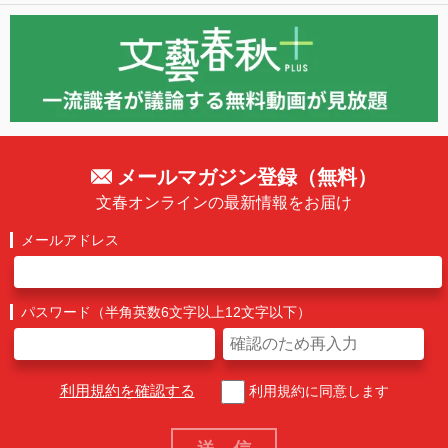
メールマガジン登録（無料）
文春オンラインの最新情報をお届け
メールアドレス
パスワード（半角英数6文字以上12文字以下）
利用規約を確認する
利用規約に同意します