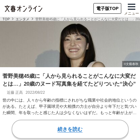
電子版TOP
メニュー
TOP
エンタメ
菅野美穂45歳に「人から見られることがこんなに大変だとは…」20
菅野美穂45歳に「人から見られることがこんなに大変だ
とは…」20歳のヌード写真集を経てたどりついた“決心”
近藤 正高
2022/08/22
世の中には、人々から年齢の指標にされがちな職業や社会的地位というの
がある。たとえば、甲子園球児や大相撲の力士が自分より年下だと気づい
た瞬間、年を取ったと感じた人は少なくないはずだ。もっと年齢が上がれ
ば、政治家なんか…
続きを読む