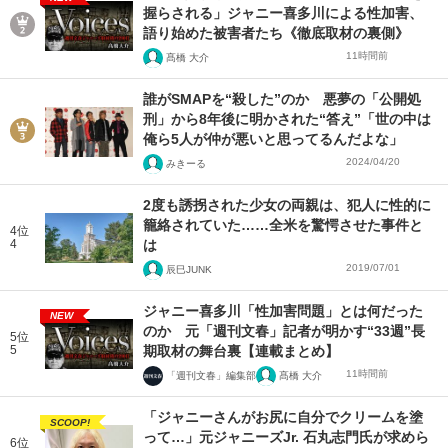
握らされる」ジャニー喜多川による性加害、
語り始めた被害者たち《徹底取材の裏側》
11時間前
髙橋 大介
誰がSMAPを“殺した”のか 悪夢の「公開処
刑」から8年後に明かされた“答え”「世の中は
俺ら5人が仲が悪いと思ってるんだよな」
2024/04/20
みきーる
2度も誘拐された少女の両親は、犯人に性的に
籠絡されていた……全米を驚愕させた事件と
4位
4
は
2019/07/01
辰巳JUNK
ジャニー喜多川「性加害問題」とは何だった
NEW
のか 元「週刊文春」記者が明かす“33週”長
5位
5
期取材の舞台裏【連載まとめ】
11時間前
「週刊文春」編集部
髙橋 大介
「ジャニーさんがお尻に自分でクリームを塗
SCOOP!
って…」元ジャニーズJr. 石丸志門氏が求めら
6位