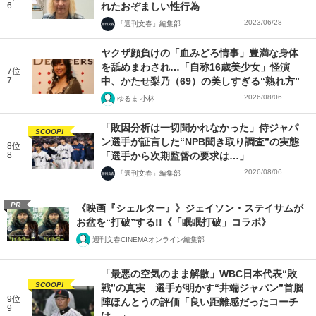
6
れたおぞましい性行為
2023/06/28
「週刊文春」編集部
ヤクザ顔負けの「血みどろ情事」豊満な身体
を舐めまわされ…「自称16歳美少女」怪演
7位
7
中、かたせ梨乃（69）の美しすぎる“熟れ方”
2026/08/06
ゆるま 小林
「敗因分析は一切聞かれなかった」侍ジャパ
SCOOP!
ン選手が証言した“NPB聞き取り調査”の実態
8位
8
「選手から次期監督の要求は…」
2026/08/06
「週刊文春」編集部
PR
《映画『シェルター』》ジェイソン・ステイサムが
お盆を“打破”する!!《「眠眠打破」コラボ》
週刊文春CINEMAオンライン編集部
「最悪の空気のまま解散」WBC日本代表“敗
SCOOP!
戦”の真実 選手が明かす“井端ジャパン”首脳
9位
陣ほんとうの評価「良い距離感だったコーチ
9