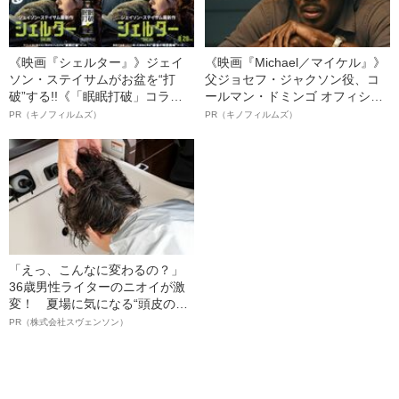
《映画『シェルター』》ジェイ
《映画『Michael／マイケル』》
ソン・ステイサムがお盆を“打
父ジョセフ・ジャクソン役、コ
破”する!!《「眠眠打破」コラ
ールマン・ドミンゴ オフィシャ
ボ》
ルインタビュー“観客を魅了した
PR（キノフィルムズ）
PR（キノフィルムズ）
名優、複雑な父親像への想いを
語る”《日本興収70億円突破》
「えっ、こんなに変わるの？」
36歳男性ライターのニオイが激
変！ 夏場に気になる“頭皮のニ
オイ”や“ベタつき”を解消す
PR（株式会社スヴェンソン）
る、“ウィッグのスペシャリス
ト”が生み出した徹底ケアとは