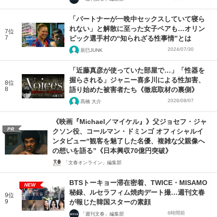
「パートナーが一晩中セックスしていて寝ら
れない」と解散に至った女子ペアも…オリン
7位
7
ピック選手村の“知られざる性事情”とは
2024/07/30
辰巳JUNK
「近藤真彦が使っていた部屋で…」「性器を
握らされる」ジャニー喜多川による性加害、
8位
8
語り始めた被害者たち《徹底取材の裏側》
2026/08/07
髙橋 大介
《映画『Michael／マイケル』》父ジョセフ・ジャ
PR
クソン役、コールマン・ドミンゴ オフィシャルイ
ンタビュー“観客を魅了した名優、複雑な父親像へ
の想いを語る”《日本興収70億円突破》
「文春オンライン」編集部
BTSトーキョー滞在密着、TWICE・MISAMO
NEW
秘録、ルセラフィム焼肉デート撮…週刊文春
9位
9
が報じた韓国スターの素顔
6時間前
「週刊文春」編集部