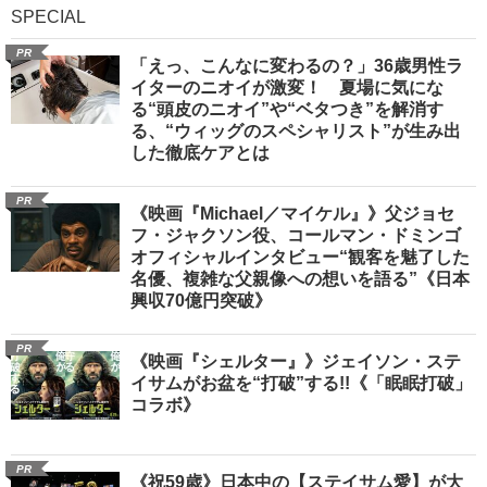
SPECIAL
PR
「えっ、こんなに変わるの？」36歳男性ラ
イターのニオイが激変！ 夏場に気にな
る“頭皮のニオイ”や“ベタつき”を解消す
る、“ウィッグのスペシャリスト”が生み出
した徹底ケアとは
PR
《映画『Michael／マイケル』》父ジョセ
フ・ジャクソン役、コールマン・ドミンゴ
オフィシャルインタビュー“観客を魅了した
名優、複雑な父親像への想いを語る”《日本
興収70億円突破》
PR
《映画『シェルター』》ジェイソン・ステ
イサムがお盆を“打破”する!!《「眠眠打破」
コラボ》
PR
《祝59歳》日本中の【ステイサム愛】が大