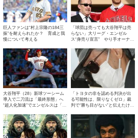
巨人ファンは“村上宗隆の184三
「球団は売っても大谷翔平は売
振”を耐えられたか？ 育成と我
らない」大リーグ・エンゼル
慢について考える
ス“身売り宣言” やり手オーナ
ー・モレノ（76）の打算と保身
の“二刀流”
大谷翔平（28）新球ツーシーム
「トヨタの非を認める判決が出
導入で二刀流は「最終形態」へ
る可能性は、限りなくゼロ」裁
“超人化加速”でエンゼルスは「残
判で“勝ち目がない”と伝えたけれ
留遠のくジレンマ」
ど…《池袋暴走事故》父・飯塚
幸三を説得できなかった「長男
の葛藤」