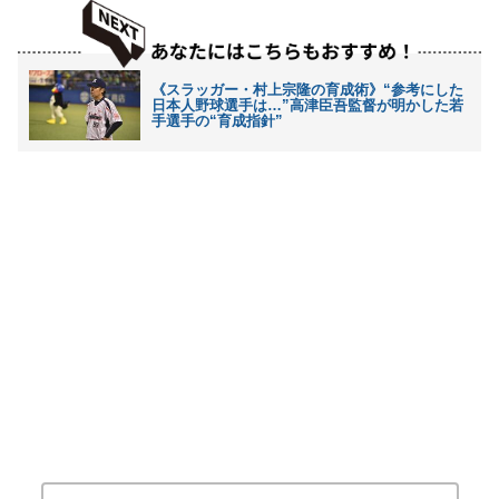
《スラッガー・村上宗隆の育成術》“参考にした
日本人野球選手は…”高津臣吾監督が明かした若
手選手の“育成指針”