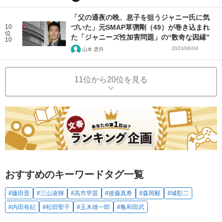
「父の通夜の晩、息子を狙うジャニー氏に気
10
づいた」元SMAP草彅剛（49）が巻き込まれ
位
た「ジャニーズ性加害問題」の“数奇な因縁”
10
2023/08/04
山本 雲丹
11位から20位を見る
おすすめのキーワードタグ一覧
#藤田晋
#三山凌輝
#高市早苗
#後藤真希
#森岡毅
#城彰二
#内田有紀
#松田聖子
#玉木雄一郎
#亀和田武