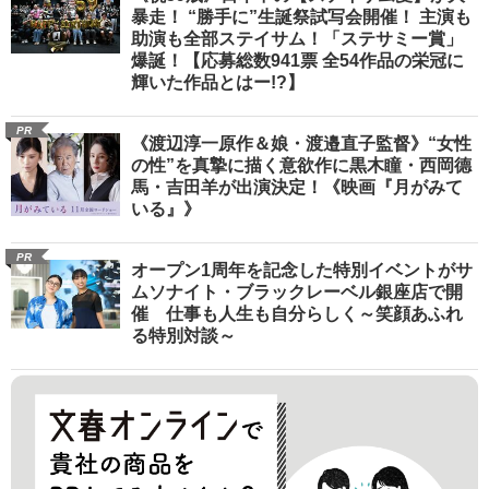
暴走！ “勝手に”生誕祭試写会開催！ 主演も
助演も全部ステイサム！「ステサミー賞」
爆誕！【応募総数941票 全54作品の栄冠に
輝いた作品とはー!?】
PR
《渡辺淳一原作＆娘・渡邉直子監督》“女性
の性”を真摯に描く意欲作に黒木瞳・西岡德
馬・吉田羊が出演決定！《映画『月がみて
いる』》
PR
オープン1周年を記念した特別イベントがサ
ムソナイト・ブラックレーベル銀座店で開
催 仕事も人生も自分らしく～笑顔あふれ
る特別対談～