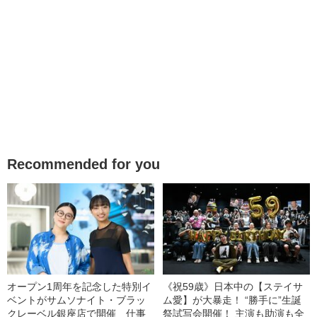
Recommended for you
オープン1周年を記念した特別イ
《祝59歳》日本中の【ステイサ
ベントがサムソナイト・ブラッ
ム愛】が大暴走！ “勝手に”生誕
クレーベル銀座店で開催 仕事
祭試写会開催！ 主演も助演も全