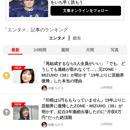
をいち早く読もう
文春オンラインをフォロー
「エンタメ」記事のランキング
エンタメ
総合
最新
24時間
週間
月間
写真
「再結成するなら5人全員がいい」「でも、ど
NEW
うしても連絡が取れなくて…」元ZONE・
MIZUHO（38）が明かす「19年ぶりに芸能界
復帰」した本当の理由
13時間前
佐藤 ちひろ
「印税は1円ももらっていません」19年ぶりに
NEW
芸能界に復帰したZONE・MIZUHO（38）が
明かす、紅白3年連続出場したのに“月収8万
円”だった絶頂期
13時間前
佐藤 ちひろ