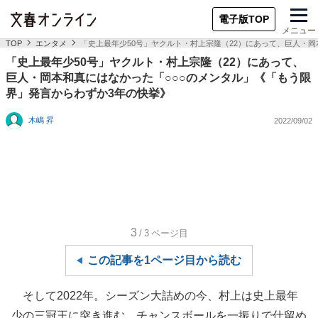
電子版TOP
メニュー
TOP
エンタメ
「史上最年少50号」ヤクルト・村上宗隆（22）にあって、巨人・
「史上最年少50号」ヤクルト・村上宗隆（22）にあって、
巨人・岡本和真にはなかった「○○○のメンタル」《「もう限
界」発言からわずか3年の快挙》
木嶋 昇
2022/09/02
3
/3
ページ目
この記事を1ページ目から読む
そして2022年。シーズン大詰めの今、村上は史上最年
少の三冠王に突き進む。チャンスボールを一振りで仕留め