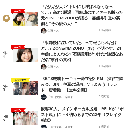
「だんだんボイトレにも呼ばれなくなっ
NEW
て…」高3で脱退→再結成のオファーも断った
元ZONE・MIZUHOが語る、芸能界引退の裏
側と“その後の人生”
13時間前
佐藤 ちひろ
「収録後に泣いていた、って報じられたけ
NEW
ど…」ZONEのMIZUHO（38）が明かす、24
4位
年前にとんねるず石橋貴明がつけた“強烈なあ
4
だ名”事件の真相
13時間前
佐藤 ちひろ
《BTS厳戒トーキョー滞在記》RM→渋谷で飲
SCOOP!
み会、JIN→伊豆の温泉、V→よみうりラン
5位
5
ド…密着撮！【無料公開】
6時間前
「週刊文春」編集部
観客30人、メインボーカル脱退…M!LKが「ポ
NEW
スト嵐」に上り詰めるまでの12年《ブレイク
6位
6
秘話》
6時間前
「週刊文春」編集部