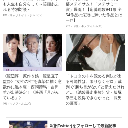
も人生も自分らしく～笑顔あふ
部ステイサム！「ステサミー
れる特別対談～
賞」爆誕！【応募総数941票 全
54作品の栄冠に輝いた作品とは
PR（サムソナイト・ジャパン）
ー!?】
PR（（株）キノフィルムズ）
《渡辺淳一原作＆娘・渡邉直子
「トヨタの非を認める判決が出
監督》“女性の性”を真摯に描く意
る可能性は、限りなくゼロ」裁
欲作に黒木瞳・西岡德馬・吉田
判で“勝ち目がない”と伝えたけれ
羊が出演決定！《映画『月がみ
ど…《池袋暴走事故》父・飯塚
ている』》
幸三を説得できなかった「長男
の葛藤」
PR（キノフィルムズ）
X(旧Twitter)をフォローして最新記事