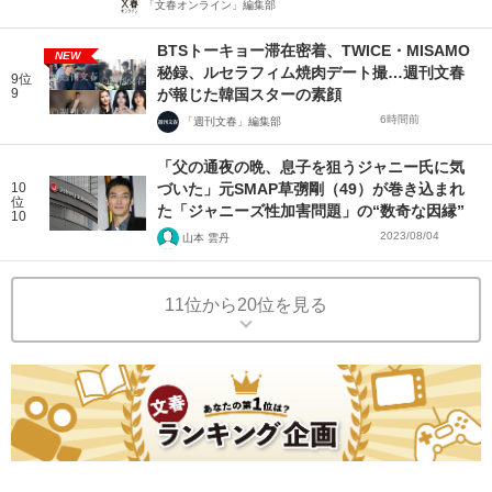
「文春オンライン」編集部
BTSトーキョー滞在密着、TWICE・MISAMO
NEW
秘録、ルセラフィム焼肉デート撮…週刊文春
9位
9
が報じた韓国スターの素顔
6時間前
「週刊文春」編集部
「父の通夜の晩、息子を狙うジャニー氏に気
10
づいた」元SMAP草彅剛（49）が巻き込まれ
位
た「ジャニーズ性加害問題」の“数奇な因縁”
10
2023/08/04
山本 雲丹
11位から20位を見る