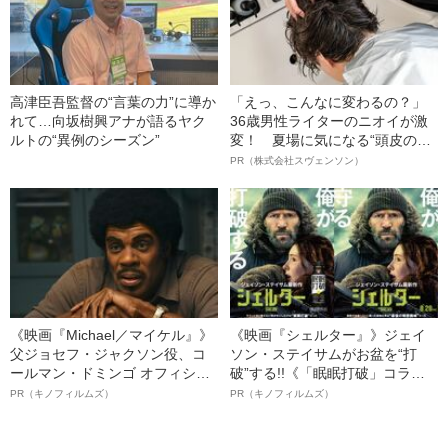
高津臣吾監督の“言葉の力”に導か
「えっ、こんなに変わるの？」
れて…向坂樹興アナが語るヤク
36歳男性ライターのニオイが激
ルトの“異例のシーズン”
変！ 夏場に気になる“頭皮のニ
オイ”や“ベタつき”を解消す
PR（株式会社スヴェンソン）
る、“ウィッグのスペシャリス
ト”が生み出した徹底ケアとは
《映画『Michael／マイケル』》
《映画『シェルター』》ジェイ
父ジョセフ・ジャクソン役、コ
ソン・ステイサムがお盆を“打
ールマン・ドミンゴ オフィシャ
破”する!!《「眠眠打破」コラ
ルインタビュー“観客を魅了した
ボ》
PR（キノフィルムズ）
PR（キノフィルムズ）
名優、複雑な父親像への想いを
語る”《日本興収70億円突破》