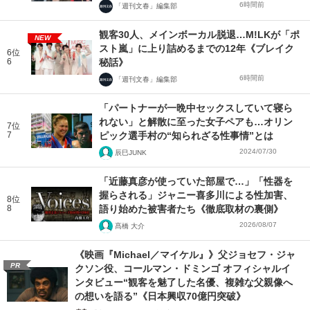
6時間前
「週刊文春」編集部
観客30人、メインボーカル脱退…M!LKが「ポ
NEW
スト嵐」に上り詰めるまでの12年《ブレイク
6位
6
秘話》
6時間前
「週刊文春」編集部
「パートナーが一晩中セックスしていて寝ら
れない」と解散に至った女子ペアも…オリン
7位
7
ピック選手村の“知られざる性事情”とは
2024/07/30
辰巳JUNK
「近藤真彦が使っていた部屋で…」「性器を
握らされる」ジャニー喜多川による性加害、
8位
8
語り始めた被害者たち《徹底取材の裏側》
2026/08/07
髙橋 大介
《映画『Michael／マイケル』》父ジョセフ・ジャ
PR
クソン役、コールマン・ドミンゴ オフィシャルイ
ンタビュー“観客を魅了した名優、複雑な父親像へ
の想いを語る”《日本興収70億円突破》