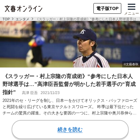
電子版TOP
メニュー
TOP
エンタメ
《スラッガー・村上宗隆の育成術》“参考にした日本人野球選手は…
《スラッガー・村上宗隆の育成術》“参考にした日本人
野球選手は…”高津臣吾監督が明かした若手選手の“育成
指針”
高津 臣吾
2021/11/23
2021年のセ・リーグを制し、日本一をかけてオリックス・バッファローズ
と死闘を繰り広げている東京ヤクルトスワローズ。 昨季は最下位だった
チームの驚異の躍進。その大きな要因の一つに、村上宗隆や奥川恭伸らを
はじめとした…
続きを読む