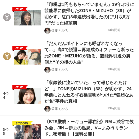
「印税は1円ももらっていません」19年ぶりに
NEW
芸能界に復帰したZONE・MIZUHO（38）が
明かす、紅白3年連続出場したのに“月収8万
円”だった絶頂期
13時間前
佐藤 ちひろ
「だんだんボイトレにも呼ばれなくなっ
NEW
て…」高3で脱退→再結成のオファーも断った
元ZONE・MIZUHOが語る、芸能界引退の裏
側と“その後の人生”
13時間前
佐藤 ちひろ
「収録後に泣いていた、って報じられたけ
NEW
ど…」ZONEのMIZUHO（38）が明かす、24
4位
年前にとんねるず石橋貴明がつけた“強烈なあ
4
だ名”事件の真相
13時間前
佐藤 ちひろ
《BTS厳戒トーキョー滞在記》RM→渋谷で飲
SCOOP!
み会、JIN→伊豆の温泉、V→よみうりラン
5位
5
ド…密着撮！【無料公開】