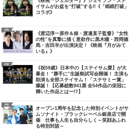
《映画『シェルター』》ジェイソン・ステ
イサムがお盆を“打破”する!!《「眠眠打破」
コラボ》
PR
《渡辺淳一原作＆娘・渡邉直子監督》“女性
の性”を真摯に描く意欲作に黒木瞳・西岡德
馬・吉田羊が出演決定！《映画『月がみて
いる』》
PR
《祝59歳》日本中の【ステイサム愛】が大
暴走！ “勝手に”生誕祭試写会開催！ 主演も
助演も全部ステイサム！「ステサミー賞」
爆誕！【応募総数941票 全54作品の栄冠に
輝いた作品とはー!?】
PR
オープン1周年を記念した特別イベントがサ
ムソナイト・ブラックレーベル銀座店で開
催 仕事も人生も自分らしく～笑顔あふれ
る特別対談～