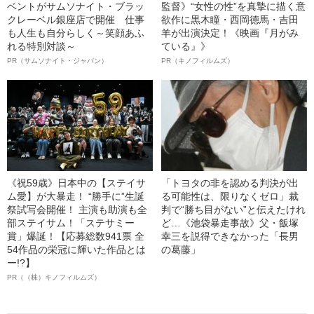
ベントがサムソナイト・ブラッ
監督》“女性の性”を真摯に描く意
クレーベル銀座店で開催 仕事
欲作に黒木瞳・西岡德馬・吉田
も人生も自分らしく～笑顔あふ
羊が出演決定！《映画『月がみ
れる特別対談～
ている』》
PR（サムソナイト・ジャパン）
PR（キノフィルムズ）
《祝59歳》日本中の【ステイサ
「トヨタの非を認める判決が出
ム愛】が大暴走！ “勝手に”生誕
る可能性は、限りなくゼロ」裁
祭試写会開催！ 主演も助演も全
判で“勝ち目がない”と伝えたけれ
部ステイサム！「ステサミー
ど…《池袋暴走事故》父・飯塚
賞」爆誕！【応募総数941票 全
幸三を説得できなかった「長男
54作品の栄冠に輝いた作品とは
の葛藤」
ー!?】
PR（（株）キノフィルムズ）