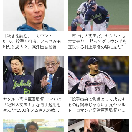
【続きを読む】「カウント
「村上は大丈夫だ。ヤクルトも
0―0。投手と打者、どっちが有
大丈夫だ」 黙ってグラウンドを
利だと思う？」高津臣吾監督が
直視する村上宗隆の姿に見た“希
ノムさんから学んだ“戦術的発
望の光”
想”の極意とは
ヤクルト高津臣吾監督（52）の
「投手出身で監督として成功す
「絶対大丈夫！」な選手起用を
るのは簡単じゃない」元ヤクル
生んだ“1993年ノムさんの教
ト・ロマンと高津臣吾監督との
え”「松井秀喜のホームランが高
絆
津の野球を変えた」