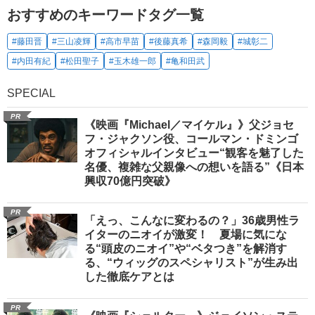
おすすめのキーワードタグ一覧
#藤田晋
#三山凌輝
#高市早苗
#後藤真希
#森岡毅
#城彰二
#内田有紀
#松田聖子
#玉木雄一郎
#亀和田武
SPECIAL
PR
《映画『Michael／マイケル』》父ジョセ
フ・ジャクソン役、コールマン・ドミンゴ
オフィシャルインタビュー“観客を魅了した
名優、複雑な父親像への想いを語る”《日本
興収70億円突破》
PR
「えっ、こんなに変わるの？」36歳男性ラ
イターのニオイが激変！ 夏場に気にな
る“頭皮のニオイ”や“ベタつき”を解消す
る、“ウィッグのスペシャリスト”が生み出
した徹底ケアとは
PR