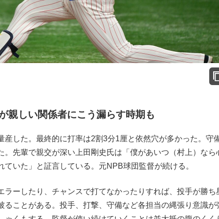
が親しい関係者にこう漏らす時期も
産した。最終的に打率は2割3分1厘と依然穴が多かった。守
た。先輩で親交が深い上田剛史氏は「僕があいつ（村上）なら
れていた」と証言している。元NPB球団監督が続ける。
エラーしたり、チャンスで打てなかったりすれば、投手が勝ち
被ることがある。投手、打撃、守備など各担当の縄張り意識が
しゃくもする。監督が使い続けていくことは並大抵の腹のくく