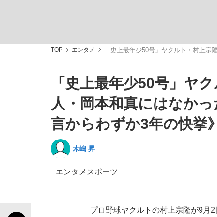
観る将棋、読む将棋
TOP
エンタメ
「史上最年少50号」ヤクルト・村上宗
「史上最年少50号」ヤク
「敗因分析は一切聞かれなかった」侍ジャパン選
人・岡本和真にはなかっ
言からわずか3年の快挙
木嶋 昇
いまさら聞けない資産運用のすべて
エンタメ
スポーツ
「目標達成できなかったからと言って…」サッ
プロ野球ヤクルトの村上宗隆が9月2