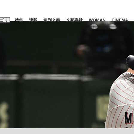
ゴリ
特集
連載
週刊文春
文藝春秋
WOMAN
CINEMA
キーワード入力
ス
エンタメ
ライフ
ビジネス
ーワードタグ一覧
山凌輝
#高市早苗
#後藤真希
#森岡毅
#城彰二
#内田有紀
#亀和田武
て明かした日本代表監督に...
「最悪の空気のまま解散」W
私のあのとき