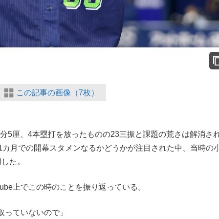
この記事の画像（7枚）
4分5厘、4本塁打を放ったものの23三振と課題の荒さは解消さ
歳1カ月での開幕スタメンなるかどうかが注目された中、当時の
用した。
ube上でこの時のことを振り返っている。
取っていないので」