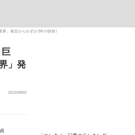
限界」発言からわずか3年の快挙》
、巨
が悲しい」『北の国から』倉本聰氏（91...
を、目撃せよ。
界」発
2022/09/02
貞