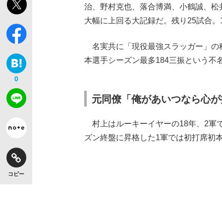
治、野村克也、落合博満、小鶴誠、松井
大幅に上回る大記録だ。残り25試合。
名実共に「現役最強スラッガー」の
本選手シーズン最多184三振という不
0
元同僚「俺があいつなら心が
村上はルーキーイヤーの18年、2軍で
ズン終盤に昇格した1軍では初打席初
コピー