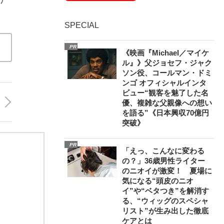
SPECIAL
PR
《映画『Michael／マイケ
ル』》父ジョセフ・ジャク
ソン役、コールマン・ドミ
ンゴ オフィシャルインタ
ビュー“観客を魅了した名
優、複雑な父親像への想い
を語る”《日本興収70億円
突破》
PR
「えっ、こんなに変わる
の？」36歳男性ライター
のニオイが激変！ 夏場に
気になる“頭皮のニオ
イ”や“ベタつき”を解消す
る、“ウィッグのスペシャ
リスト”が生み出した徹底
ケアとは