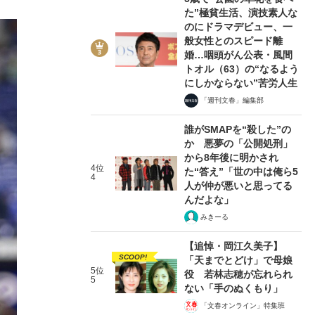
た”極貧生活、演技素人な
のにドラマデビュー、一
般女性とのスピード離
婚…咽頭がん公表・風間
トオル（63）の“なるよう
にしかならない”苦労人生
「週刊文春」編集部
誰がSMAPを“殺した”の
か 悪夢の「公開処刑」
から8年後に明かされ
4位
た“答え”「世の中は俺ら5
4
人が仲が悪いと思ってる
んだよな」
みきーる
【追悼・岡江久美子】
SCOOP!
「天までとどけ」で母娘
5位
役 若林志穂が忘れられ
5
ない「手のぬくもり」
「文春オンライン」特集班