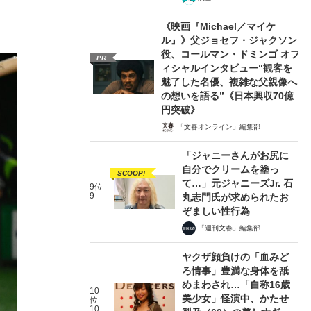
《映画『Michael／マイケ
ル』》父ジョセフ・ジャクソン
役、コールマン・ドミンゴ オフ
PR
ィシャルインタビュー“観客を
魅了した名優、複雑な父親像へ
の想いを語る”《日本興収70億
円突破》
「文春オンライン」編集部
「ジャニーさんがお尻に
自分でクリームを塗っ
SCOOP!
て…」元ジャニーズJr. 石
9位
9
丸志門氏が求められたお
ぞましい性行為
「週刊文春」編集部
ヤクザ顔負けの「血みど
ろ情事」豊満な身体を舐
めまわされ…「自称16歳
10
美少女」怪演中、かたせ
位
10