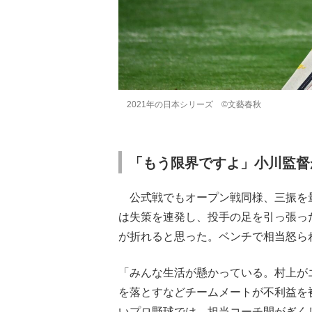
2021年の日本シリーズ ©文藝春秋
「もう限界ですよ」小川監督
公式戦でもオープン戦同様、三振を量
は失策を連発し、投手の足を引っ張っ
が折れると思った。ベンチで相当怒ら
「みんな生活が懸かっている。村上が
を落とすなどチームメートが不利益を
いプロ野球では、担当コーチ間がぎく