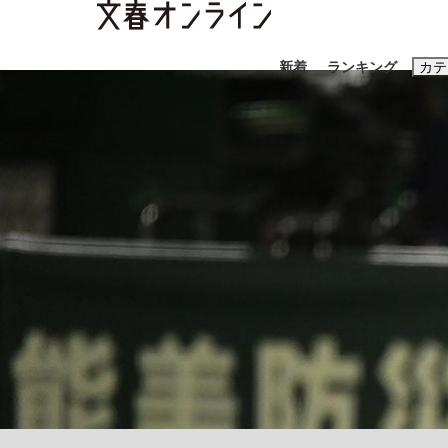
新着
ランキング
カテ
スクープ
ニュー
おすすめのキ
#藤田晋
#三
#玉木雄一郎
「90%は失敗する。でも…」本田圭佑が初め
終戦から81年