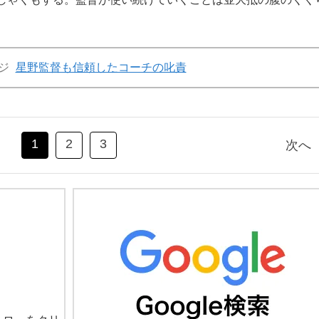
ジ
星野監督も信頼したコーチの叱責
1
2
3
次へ