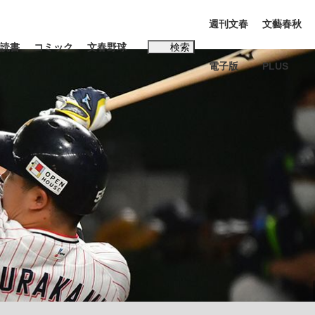
週刊文春
文藝春秋
読書
コミック
文春野球
検索
電子版
PLUS
インタビュー
読書
#松田聖子
BC日本代表“敗戦”の真実 選手が明かす...
、私のいま