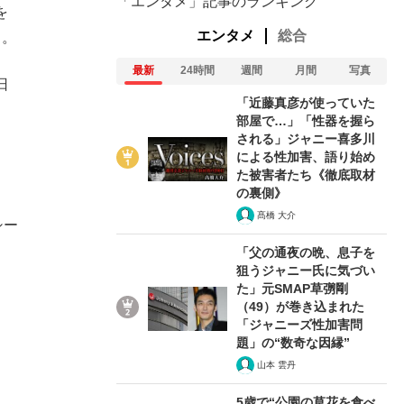
「エンタメ」記事のランキング
を
エンタメ
総合
る。
最新
24時間
週間
月間
写真
日
「近藤真彦が使っていた
部屋で…」「性器を握ら
される」ジャニー喜多川
による性加害、語り始め
た被害者たち《徹底取材
の裏側》
髙橋 大介
シー
「父の通夜の晩、息子を
狙うジャニー氏に気づい
た」元SMAP草彅剛
（49）が巻き込まれた
「ジャニーズ性加害問
題」の“数奇な因縁”
山本 雲丹
5歳で“公園の草花を食べ