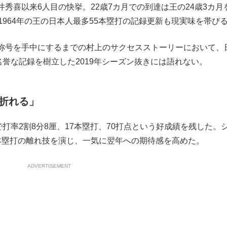
秀喜以来6人目の快挙。22歳7カ月での到達は王の24歳3カ月
もっと見る
1964年の王の日本人最多55本塁打の記録更新も現実味を帯び
称号を手中にするまでの村上のサクセスストーリーにおいて、
名誉な記録を樹立した2019年シーズン抜きには語れない。
折れる」
打率2割8分8厘、17本塁打、70打点という好成績を残した。
本塁打の離れ技を演じ、一気に翌年への期待感を高めた。
ADVERTISEMENT