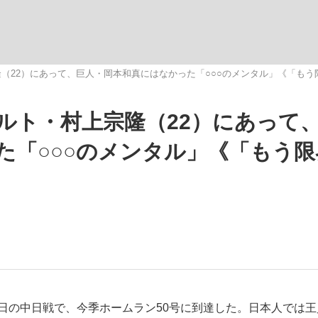
隆（22）にあって、巨人・岡本和真にはなかった「○○○のメンタル」《「もう
ルト・村上宗隆（22）にあって
手が証言した“NPB聞...
「クマが悪者扱いされているの
キングの誕生
た「○○○のメンタル」《「もう限
》
もっと見る
カー日本代表・森保一監督...
日の中日戦で、今季ホームラン50号に到達した。日本人では王