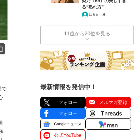
梨乃（69）の美しすぎ
る“熟れ方”
ゆるま 小林
11位から20位を見る
最新情報を発信中！
備で
心
フォロー
メルマガ登録
フォロー
星
Googleニュース
強
公式YouTube
り