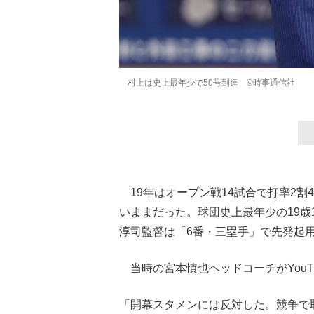
村上は史上最年少で50号到達 ©時事通信社
19年はオープン戦14試合で打率2割
いままだった。球団史上最年少の19
淳司監督は「6番・三塁手」で先発起
当時の宮本慎也ヘッドコーチがYouT
「開幕スタメンには反対した。競争で