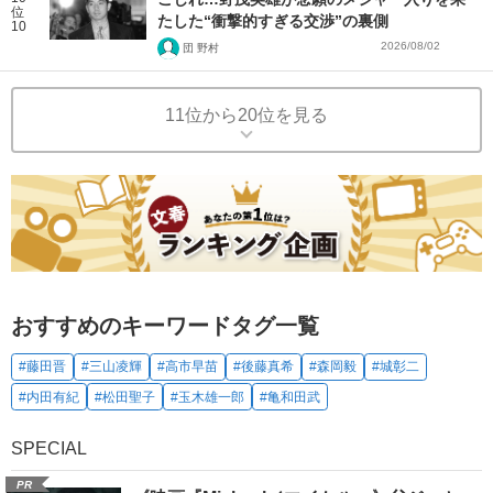
位
たした“衝撃的すぎる交渉”の裏側
10
2026/08/02
団 野村
11位から20位を見る
おすすめのキーワードタグ一覧
#藤田晋
#三山凌輝
#高市早苗
#後藤真希
#森岡毅
#城彰二
#内田有紀
#松田聖子
#玉木雄一郎
#亀和田武
SPECIAL
PR