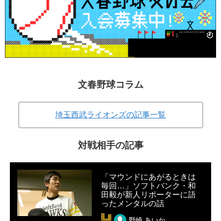
文春野球コラム
埼玉西武ライオンズの記事一覧
対戦相手の記事
「マウンドにあがるときは
毎回…」ソフトバンク・和
田毅が新人リポーターに語
ったメンタルの話
野崎 あいか