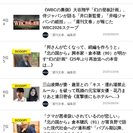
《WBCの裏側》大谷翔平「幻の登板計画」、
侍ジャパンが語る「井口新監督」「井端ジャ
4位
パンの総括」…「週刊文春」が報じた
4
WBC2026スクープ
2026/08/05
「週刊文春」編集部
「邦さんが亡くなって、続編を作ろうと」
SCOOP!
『北の国から』脚本家・倉本聰（90）が明か
5位
す“幻の計画”《25年ぶり再放送への本音
5
は…》
2025/10/08
「週刊文春」編集部
三山凌輝が妻・趣里との「キス・濡れ場禁止
SCOOP!
ルール」を破って既婚の元宝塚女優・花乃ま
6位
6
りあと連日密会《直撃後にもホテルへ…》
2026/08/04
「週刊文春」編集部
「クマが悪者扱いされているのが悲しい」
SCOOP!
『北の国から』倉本聰氏（91）が富良野で語
7位
った現代社会への“違和感”「バブル期以降、
7