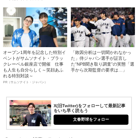
オープン1周年を記念した特別イ
「敗因分析は一切聞かれなかっ
ベントがサムソナイト・ブラッ
た」侍ジャパン選手が証言し
クレーベル銀座店で開催 仕事
た“NPB聞き取り調査”の実態「選
も人生も自分らしく～笑顔あふ
手から次期監督の要求は…」
れる特別対談～
PR（サムソナイト・ジャパン）
X(旧Twitter)をフォローして最新記事
をいち早く読もう
文春野球をフォロー