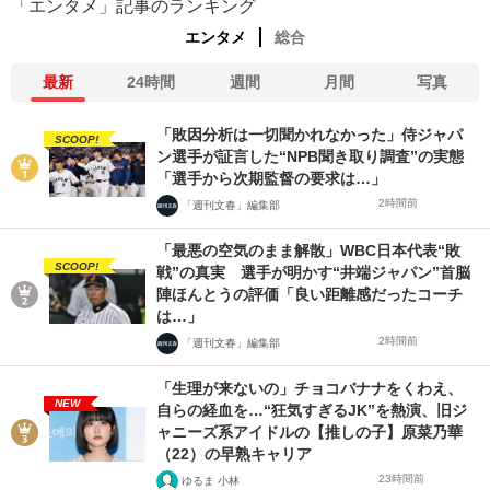
「エンタメ」記事のランキング
エンタメ
総合
最新
24時間
週間
月間
写真
「敗因分析は一切聞かれなかった」侍ジャパ
SCOOP!
ン選手が証言した“NPB聞き取り調査”の実態
「選手から次期監督の要求は…」
2時間前
「週刊文春」編集部
「最悪の空気のまま解散」WBC日本代表“敗
SCOOP!
戦”の真実 選手が明かす“井端ジャパン”首脳
陣ほんとうの評価「良い距離感だったコーチ
は…」
2時間前
「週刊文春」編集部
「生理が来ないの」チョコバナナをくわえ、
NEW
自らの経血を…“狂気すぎるJK”を熱演、旧ジ
ャニーズ系アイドルの【推しの子】原菜乃華
（22）の早熟キャリア
23時間前
ゆるま 小林