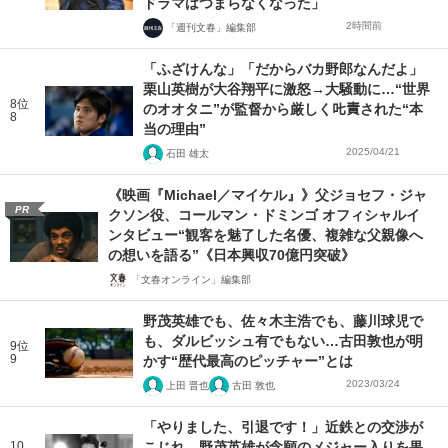
ドラマはつまらなくなった」
2時間前
「週刊文春」編集部
「ふざけんな」「だからバカ野郎なんだよ」
栗山英樹が大谷翔平に激怒→大騒動に…“世界
8位
のオオタニ”が監督から厳しく𠮟責された“本
8
当の理由”
2025/04/21
石田 雄太
《映画『Michael／マイケル』》父ジョセフ・ジャ
PR
クソン役、コールマン・ドミンゴ オフィシャルイ
ンタビュー“観客を魅了した名優、複雑な父親像へ
の想いを語る”《日本興収70億円突破》
「文春オンライン」編集部
野茂英雄でも、佐々木主浩でも、藤川球児で
も、ダルビッシュ有でもない…古田敦也が明
9位
9
かす“歴代最高のピッチャー”とは
2023/03/24
上田 晋也
古田 敦也
「やりました、引退です！」近鉄との交渉が
10
こじれ…野茂英雄が念願のメジャー入りを果