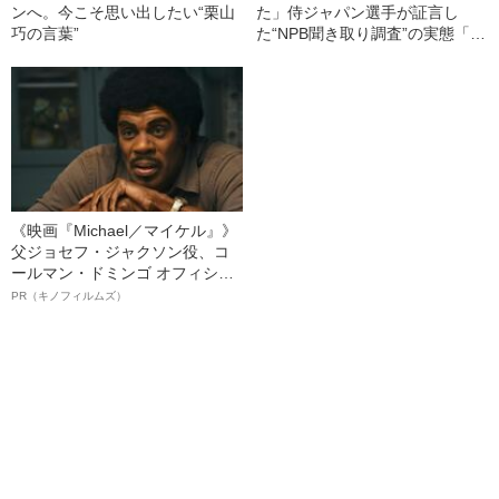
ンへ。今こそ思い出したい“栗山
た」侍ジャパン選手が証言し
巧の言葉”
た“NPB聞き取り調査”の実態「選
手から次期監督の要求は…」
《映画『Michael／マイケル』》
父ジョセフ・ジャクソン役、コ
ールマン・ドミンゴ オフィシャ
ルインタビュー“観客を魅了した
PR（キノフィルムズ）
名優、複雑な父親像への想いを
語る”《日本興収70億円突破》