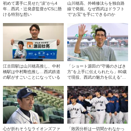
初めて選手に見せた“涙”から4
山川穂高、外崎修汰らを独自路
年…西武・辻発彦監督がCSに懸
線で発掘。なぜ西武はドラフト
ける特別な想い
で“お宝”を手にできるのか
江古田駅は山川穂高推し、中村
「ショート源田の“守備のさばき
橋駅は中村剛也推し…西武鉄道
方”を上手に伝えられたら」80歳
の駅がすごいことになっている
で現役、西武の魅力を伝える“名
物アナ”の物語
心が折れそうなライオンズファ
「敗因分析は一切聞かれなかっ