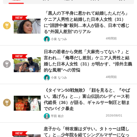
「黒人の下半身に惹かれて結婚したんだろ」
NEW
ケニア人男性と結婚した日本人女性（31）
に“誹謗中傷”殺到…本人が語る、日本で感じ
る“外国人差別”のリアル
4時間前
小泉 なつみ
日本の若者から突然「大麻売ってない？」と
NEW
言われ…「侮辱だし差別」ケニア人男性と結
婚した日本人女性（31）が明かす、“排外主義
的な風潮”への苦悩
4時間前
小泉 なつみ
《タイマン50戦無敗》「顔を見ると、『やば
い。逃げろ』と…」富山伝説のレディース初
代総長（36）が語る、ギャルサー制圧と朝ま
でのバイク暴走
2026/08/01
平田 裕介
息子から「特攻服はダサい。タトゥーは隠し
NEW
て」と…少年院を経てシングルマザーになっ