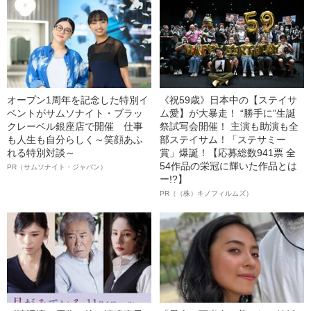
オープン1周年を記念した特別イ
《祝59歳》日本中の【ステイサ
ベントがサムソナイト・ブラッ
ム愛】が大暴走！ “勝手に”生誕
クレーベル銀座店で開催 仕事
祭試写会開催！ 主演も助演も全
も人生も自分らしく～笑顔あふ
部ステイサム！「ステサミー
れる特別対談～
賞」爆誕！【応募総数941票 全
54作品の栄冠に輝いた作品とは
PR（サムソナイト・ジャパン）
ー!?】
PR（（株）キノフィルムズ）