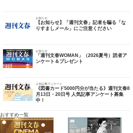
お知らせ
【お知らせ】「週刊文春」記者を騙る「な
りすましメール」にご注意ください
お知らせ
「週刊文春WOMAN」（2026夏号）読者ア
ンケート＆プレゼント
人気記事アンケート
《図書カード5000円分が当たる》週刊文春8
月13日・20日号 人気記事アンケート募集
中！
おすすめ一覧