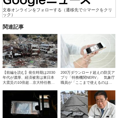
文春オンラインをフォローする
（遷移先で☆マークをクリ
ック）
関連記事
【前編を読む】発生時期は2030
200万ダウンロード超えの防災ア
年代が濃厚、経済被害は東日本
プリ「特務機関NERV」 気象庁
大震災の10倍超…京大特任教授
職員が「ここまで使えるのはほ
が明かした“南海トラフ巨大地
かにない」と認める“最強の災害
震”について現時点でわかってい
情報インフラ”誕生秘話
ること