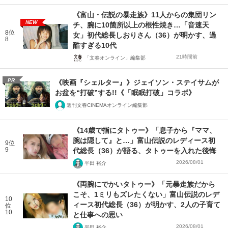
《富山・伝説の暴走族》11人からの集団リン
NEW
チ、腕に10箇所以上の根性焼き…「音速天
8位
女」初代総長しおりさん（36）が明かす、過
8
酷すぎる10代
21時間前
「文春オンライン」編集部
PR
《映画『シェルター』》ジェイソン・ステイサムが
お盆を“打破”する!!《「眠眠打破」コラボ》
週刊文春CINEMAオンライン編集部
《14歳で指にタトゥー》「息子から『ママ、
腕は隠して』と…」富山伝説のレディース初
9位
9
代総長（36）が語る、タトゥーを入れた後悔
2026/08/01
平田 裕介
《両腕にでかいタトゥー》「元暴走族だから
こそ、1ミリもズレたくない」富山伝説のレデ
10
ィース初代総長（36）が明かす、2人の子育て
位
10
と仕事への思い
2026/08/01
平田 裕介