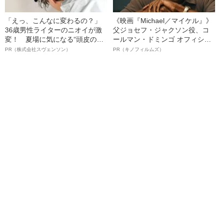
「えっ、こんなに変わるの？」
《映画『Michael／マイケル』》
36歳男性ライターのニオイが激
父ジョセフ・ジャクソン役、コ
変！ 夏場に気になる“頭皮のニ
ールマン・ドミンゴ オフィシャ
オイ”や“ベタつき”を解消す
ルインタビュー“観客を魅了した
PR（株式会社スヴェンソン）
PR（キノフィルムズ）
る、“ウィッグのスペシャリス
名優、複雑な父親像への想いを
ト”が生み出した徹底ケアとは
語る”《日本興収70億円突破》