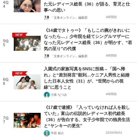
4位
た元レディース総長（36）が語る、育児と仕
4
事への思い
4時間前
「文春オンライン」編集部
《14歳でタトゥー》「もしこの腕がきれいに
NEW
なったら…」少年院を経てシングルマザーに
5位
なった元レディース総長（36）が明かす、“若
5
気の至り”の代償
4時間前
「文春オンライン」編集部
入園式の家族写真をSNSに投稿→「国へ帰
NEW
れ」と“差別発言”殺到…ケニア人男性と結婚
6位
した日本人女性（31）が、“世間からの視
6
線”に思うこと
4時間前
小泉 なつみ
《17歳で逮捕》「入っていなければ人を殺し
ていた」富山の伝説的レディース初代総長
7位
（36）が告白する、女子少年院での独房生活
7
と“ヤンキーの更生”
2026/08/01
平田 裕介