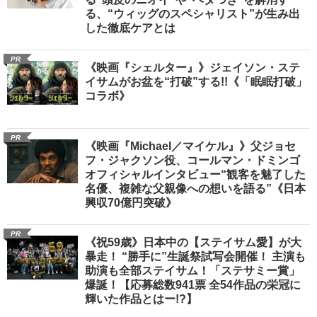
る、“ウィッグのスペシャリスト”が生み出
した徹底ケアとは
PR
《映画『シェルター』》ジェイソン・ステ
イサムがお盆を“打破”する!!《「眠眠打破」
コラボ》
PR
《映画『Michael／マイケル』》父ジョセ
フ・ジャクソン役、コールマン・ドミンゴ
オフィシャルインタビュー“観客を魅了した
名優、複雑な父親像への想いを語る”《日本
興収70億円突破》
PR
《祝59歳》日本中の【ステイサム愛】が大
暴走！ “勝手に”生誕祭試写会開催！ 主演も
助演も全部ステイサム！「ステサミー賞」
爆誕！【応募総数941票 全54作品の栄冠に
輝いた作品とはー!?】