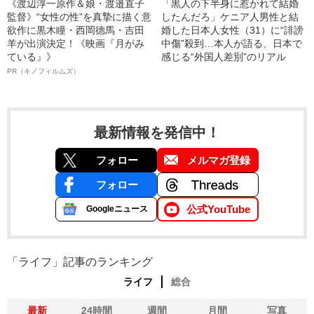
《渡辺淳一原作＆娘・渡邉直子
「黒人の下半身に惹かれて結婚
監督》“女性の性”を真摯に描く意
したんだろ」ケニア人男性と結
欲作に黒木瞳・西岡德馬・吉田
婚した日本人女性（31）に“誹謗
羊が出演決定！《映画『月がみ
中傷”殺到…本人が語る、日本で
ている』》
感じる“外国人差別”のリアル
PR（キノフィルムズ）
最新情報を発信中！
フォロー
メルマガ登録
フォロー
公式YouTube
Googleニュース
「ライフ」記事のランキング
ライフ
総合
最新
24時間
週間
月間
写真