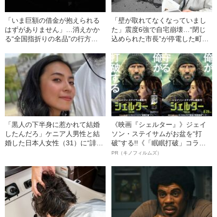
「いま巨額の借金が抱えられる
「壁が取れてなくなっていまし
はずがありません」…消えかか
た」震度6強で自宅崩壊…“閉じ
る“全国指折りの名品”の行方
込められた市長”が停電した町に
〈2022年福島県沖地震から4ヵ
届けたメッセージ
月〉
「黒人の下半身に惹かれて結婚
《映画『シェルター』》ジェイ
したんだろ」ケニア人男性と結
ソン・ステイサムがお盆を“打
婚した日本人女性（31）に“誹謗
破”する!!《「眠眠打破」コラ
中傷”殺到…本人が語る、日本で
ボ》
PR（キノフィルムズ）
感じる“外国人差別”のリアル