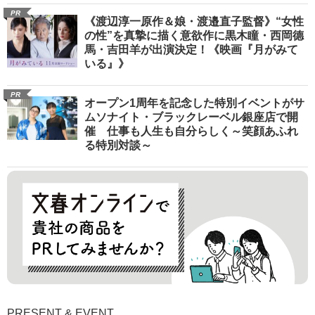
PR
《渡辺淳一原作＆娘・渡邉直子監督》“女性
の性”を真摯に描く意欲作に黒木瞳・西岡德
馬・吉田羊が出演決定！《映画『月がみて
いる』》
PR
オープン1周年を記念した特別イベントがサ
ムソナイト・ブラックレーベル銀座店で開
催 仕事も人生も自分らしく～笑顔あふれ
る特別対談～
PRESENT & EVENT