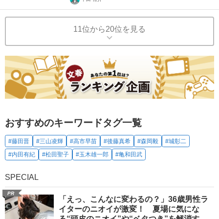
11位から20位を見る
おすすめのキーワードタグ一覧
#藤田晋
#三山凌輝
#高市早苗
#後藤真希
#森岡毅
#城彰二
#内田有紀
#松田聖子
#玉木雄一郎
#亀和田武
SPECIAL
PR
「えっ、こんなに変わるの？」36歳男性ラ
イターのニオイが激変！ 夏場に気にな
る“頭皮のニオイ”や“ベタつき”を解消す