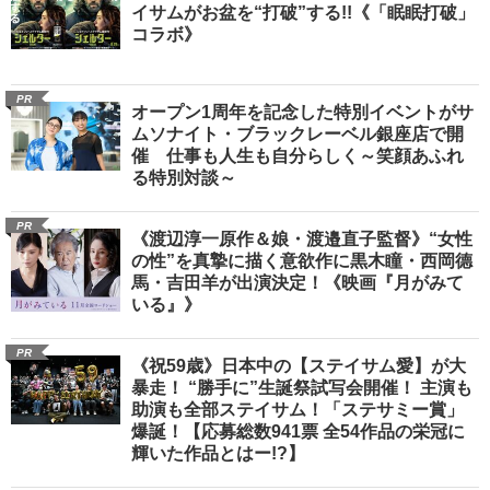
イサムがお盆を“打破”する!!《「眠眠打破」
コラボ》
PR
オープン1周年を記念した特別イベントがサ
ムソナイト・ブラックレーベル銀座店で開
催 仕事も人生も自分らしく～笑顔あふれ
る特別対談～
PR
《渡辺淳一原作＆娘・渡邉直子監督》“女性
の性”を真摯に描く意欲作に黒木瞳・西岡德
馬・吉田羊が出演決定！《映画『月がみて
いる』》
PR
《祝59歳》日本中の【ステイサム愛】が大
暴走！ “勝手に”生誕祭試写会開催！ 主演も
助演も全部ステイサム！「ステサミー賞」
爆誕！【応募総数941票 全54作品の栄冠に
輝いた作品とはー!?】