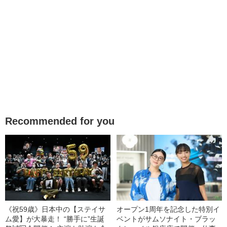
Recommended for you
《祝59歳》日本中の【ステイサ
オープン1周年を記念した特別イ
ム愛】が大暴走！ “勝手に”生誕
ベントがサムソナイト・ブラッ