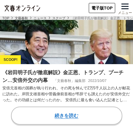
電子版TOP
メニュー
TOP
文藝春秋
ニュース
スクープ
《岩田明子氏が徹底解説》金正恩、トラン
《岩田明子氏が徹底解説》金正恩、トランプ、プーチ
ン…安倍外交の内幕
「文藝春秋」編集部
2022/10/07
安倍元首相の国葬が執り行われ、その死を悼んで2万5千人以上の人が献花
に訪れた。岸田文雄首相や菅義偉前首相が弔辞でも讃えたのが安倍外交だ
った。その功績とは何だったのか。 安倍氏に最も食い込んだ記者として
知られ、20年…
続きを読む