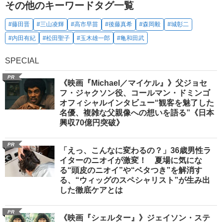
その他のキーワードタグ一覧
#藤田晋
#三山凌輝
#高市早苗
#後藤真希
#森岡毅
#城彰二
#内田有紀
#松田聖子
#玉木雄一郎
#亀和田武
SPECIAL
PR
《映画『Michael／マイケル』》父ジョセ
フ・ジャクソン役、コールマン・ドミンゴ
オフィシャルインタビュー“観客を魅了した
名優、複雑な父親像への想いを語る”《日本
興収70億円突破》
PR
「えっ、こんなに変わるの？」36歳男性ラ
イターのニオイが激変！ 夏場に気にな
る“頭皮のニオイ”や“ベタつき”を解消す
る、“ウィッグのスペシャリスト”が生み出
した徹底ケアとは
PR
《映画『シェルター』》ジェイソン・ステ