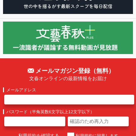
メールマガジン登録（無料）
文春オンラインの最新情報をお届け
メールアドレス
パスワード（半角英数6文字以上12文字以下）
利用規約を確認する
利用規約に同意します