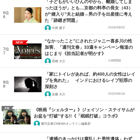
「子どもがいいひんのやから、離婚してしま
ったほうが」とも…京都の料亭の長女（43）
6位
が“婿入り”夫と結婚→男の子を出産後に考え
6
た「跡継ぎ問題」
2026/08/02
中岡 愛子
“なかったこと”にされたジャニー喜多川の性
NEW
加害、「週刊文春」33週キャンペーン報道の
7位
7
はじまり《担当記者が明かす》
13時間前
髙橋 大介
「家にトイレがあれば、約400人の女性はレイ
プを免れた」 インドにおけるレイプ犯罪の
8位
8
深刻さ
2020/08/18
佐藤 大介
PR
《映画『シェルター』》ジェイソン・ステイサムが
お盆を“打破”する!!《「眠眠打破」コラボ》
週刊文春CINEMAオンライン編集部
「逮捕のきっかけは腐乱した男性遺体」わず