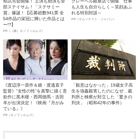
祭試写会開催！ 主演も助演も全
クレーベル銀座店で開催 仕事
部ステイサム！「ステサミー
も人生も自分らしく～笑顔あふ
賞」爆誕！【応募総数941票 全
れる特別対談～
54作品の栄冠に輝いた作品とは
PR（サムソナイト・ジャパン）
ー!?】
PR（（株）キノフィルムズ）
《渡辺淳一原作＆娘・渡邉直子
「殺意はなかった」19歳女子高
監督》“女性の性”を真摯に描く意
生を強姦殺害したのになぜ…裁
欲作に黒木瞳・西岡德馬・吉田
判所と検察が対立した「驚きの
羊が出演決定！《映画『月がみ
判決」（昭和42年の事件）
ている』》
PR（キノフィルムズ）