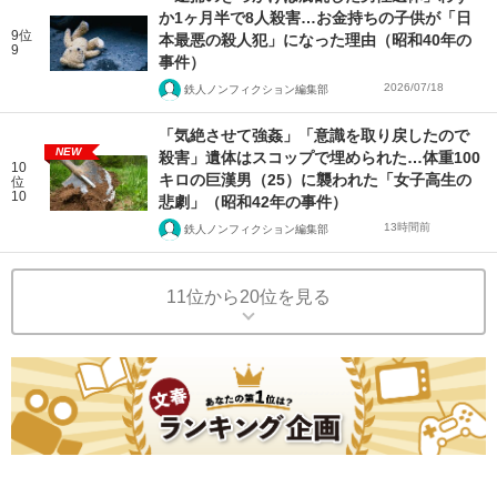
か1ヶ月半で8人殺害…お金持ちの子供が「日
9位
本最悪の殺人犯」になった理由（昭和40年の
9
事件）
2026/07/18
鉄人ノンフィクション編集部
「気絶させて強姦」「意識を取り戻したので
NEW
殺害」遺体はスコップで埋められた…体重100
10
キロの巨漢男（25）に襲われた「女子高生の
位
10
悲劇」（昭和42年の事件）
13時間前
鉄人ノンフィクション編集部
11位から20位を見る