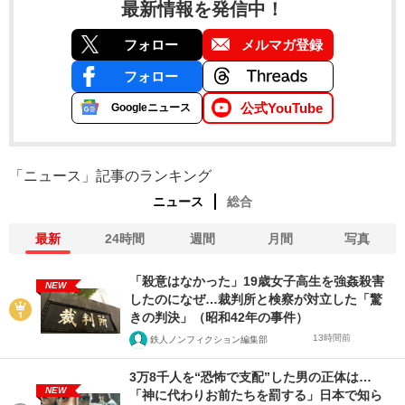
最新情報を発信中！
フォロー
メルマガ登録
フォロー
公式YouTube
Googleニュース
「ニュース」記事のランキング
ニュース
総合
最新
24時間
週間
月間
写真
「殺意はなかった」19歳女子高生を強姦殺害
NEW
したのになぜ…裁判所と検察が対立した「驚
きの判決」（昭和42年の事件）
13時間前
鉄人ノンフィクション編集部
3万8千人を“恐怖で支配”した男の正体は…
NEW
「神に代わりお前たちを罰する」日本で知ら