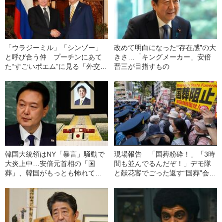
「ウラジーミル」「シンゾー」
改めて明白になった“存在感”の大
と呼び合う仲 プーチンにあて
きさ…「キングメーカー」安倍
た“すごいポエム”に見る「外交の
晋三が目指すもの
安倍」の本質とは…？
韓国大統領はNY「暴言」騒動で
現場報告 「国葬粉砕！」「3時
大炎上中…安倍元首相の「国
間も並んでるんだぞ！」デモ隊
葬」、韓国がもっとも怖れてい
と献花客でごった返す“国葬”会場
る“影響”
周辺のリアルとは