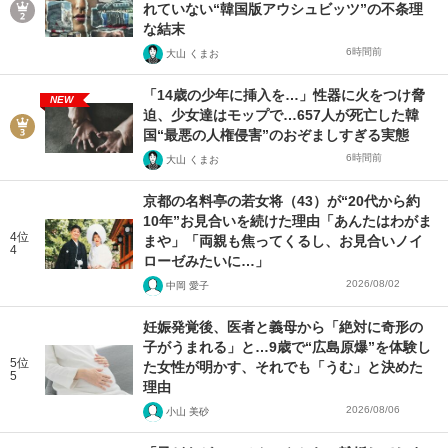
れていない“韓国版アウシュビッツ”の不条理
な結末
6時間前
大山 くまお
「14歳の少年に挿入を…」性器に火をつけ脅
NEW
迫、少女達はモップで…657人が死亡した韓
国“最悪の人権侵害”のおぞましすぎる実態
6時間前
大山 くまお
京都の名料亭の若女将（43）が“20代から約
10年”お見合いを続けた理由「あんたはわがま
4位
まや」「両親も焦ってくるし、お見合いノイ
4
ローゼみたいに…」
2026/08/02
中岡 愛子
妊娠発覚後、医者と義母から「絶対に奇形の
子がうまれる」と…9歳で“広島原爆”を体験し
5位
た女性が明かす、それでも「うむ」と決めた
5
理由
2026/08/06
小山 美砂