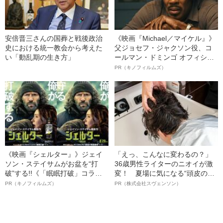
安倍晋三さんの国葬と戦後政治
《映画『Michael／マイケル』》
史における統一教会から考えた
父ジョセフ・ジャクソン役、コ
い「動乱期の生き方」
ールマン・ドミンゴ オフィシャ
ルインタビュー“観客を魅了した
PR（キノフィルムズ）
名優、複雑な父親像への想いを
語る”《日本興収70億円突破》
《映画『シェルター』》ジェイ
「えっ、こんなに変わるの？」
ソン・ステイサムがお盆を“打
36歳男性ライターのニオイが激
破”する!!《「眠眠打破」コラ
変！ 夏場に気になる“頭皮のニ
ボ》
オイ”や“ベタつき”を解消す
PR（キノフィルムズ）
PR（株式会社スヴェンソン）
る、“ウィッグのスペシャリス
ト”が生み出した徹底ケアとは