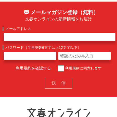
メールマガジン登録（無料）
文春オンラインの最新情報をお届け
メールアドレス
パスワード（半角英数6文字以上12文字以下）
利用規約を確認する
利用規約に同意します