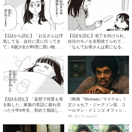
【1話から読む】「お父さんは浮
【2話を読む】包丁を向けられ、
気してる…会社に見に行ってき
自分のモノを全部捨てられて…
て」8歳少女が料理に買い物、母
「なんでお母さんは変になるん
親の世話まで…ヤングケアラー
だろう」8歳少女が見つけた“自
当事者の“異常な日常”
分なりの対処法”
【3話を読む】「妄想で何度も母
《映画『Michael／マイケル』》
を殺した」家族の世話に疲れ切
父ジョセフ・ジャクソン役、コ
った小学6年生…初めて相談した
ールマン・ドミンゴ オフィシャ
大人が返した“無情な答え”とは
ルインタビュー“観客を魅了した
PR（キノフィルムズ）
名優、複雑な父親像への想いを
語る”《日本興収70億円突破》