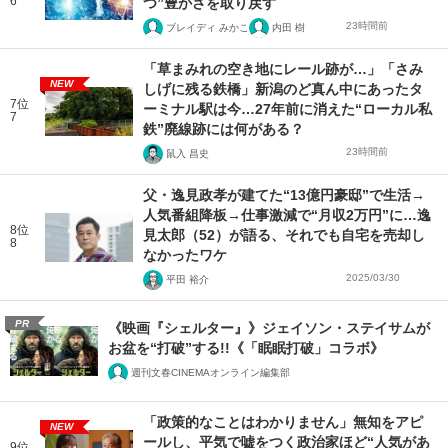
6
つ”豊かさを取り戻す
23時間前
ブレイディ みかこ
内田 樹
「草まみれの空き地にレール跡が…」「さみ
NEW
しげに残る鉄橋」新潟のど真ん中にあったタ
7位
ーミナル駅は今…27年前に消えた“ローカル私
7
鉄”廃線跡には何がある？
23時間前
鼠入 昌史
父・逸見政孝が建てた“13億円豪邸”で生活→
人気番組降板→仕事激減で“月収2万円”に…逸
8位
見太郎（52）が語る、それでも自宅を売却し
8
なかったワケ
2025/03/30
平田 裕介
PR
《映画『シェルター』》ジェイソン・ステイサムが
お盆を“打破”する!!《「眠眠打破」コラボ》
週刊文春CINEMAオンライン編集部
「政策的なことはわかりません」無知をアピ
NEW
ールし、平気で嘘をつく政治家ほど“人気があ
9位