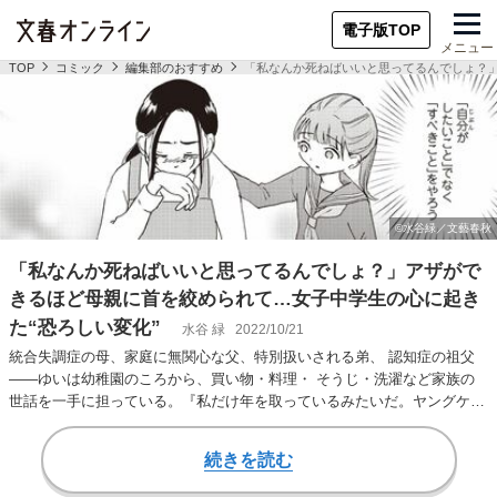
電子版TOP
メニュー
TOP
コミック
編集部のおすすめ
「私なんか死ねばいいと思ってるんでしょ？」
「私なんか死ねばいいと思ってるんでしょ？」アザがで
きるほど母親に首を絞められて…女子中学生の心に起き
た“恐ろしい変化”
水谷 緑
2022/10/21
統合失調症の母、家庭に無関心な父、特別扱いされる弟、 認知症の祖父
――ゆいは幼稚園のころから、買い物・料理・ そうじ・洗濯など家族の
世話を一手に担っている。『私だけ年を取っているみたいだ。ヤングケア
ラーの再生日記』…
続きを読む