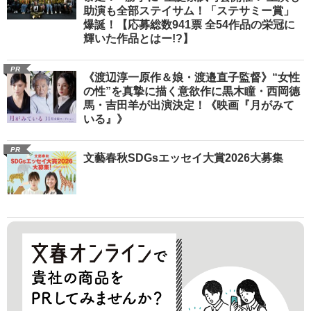
助演も全部ステイサム！「ステサミー賞」
爆誕！【応募総数941票 全54作品の栄冠に
輝いた作品とはー!?】
PR
《渡辺淳一原作＆娘・渡邉直子監督》“女性
の性”を真摯に描く意欲作に黒木瞳・西岡德
馬・吉田羊が出演決定！《映画『月がみて
いる』》
PR
文藝春秋SDGsエッセイ大賞2026大募集