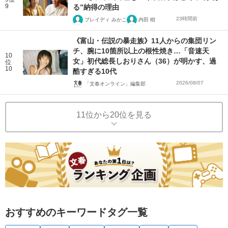
9
る”納得の理由
23時間前
ブレイディ みかこ
内田 樹
《富山・伝説の暴走族》11人からの集団リン
チ、腕に10箇所以上の根性焼き…「音速天
10
女」初代総長しおりさん（36）が明かす、過
位
10
酷すぎる10代
2026/08/07
「文春オンライン」編集部
11位から20位を見る
おすすめのキーワードタグ一覧