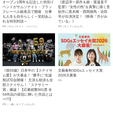
オープン1周年を記念した特別イ
《渡辺淳一原作＆娘・渡邉直子
ベントがサムソナイト・ブラッ
監督》“女性の性”を真摯に描く意
クレーベル銀座店で開催 仕事
欲作に黒木瞳・西岡德馬・吉田
も人生も自分らしく～笑顔あふ
羊が出演決定！《映画『月がみ
れる特別対談～
ている』》
PR（サムソナイト・ジャパン）
PR（キノフィルムズ）
《祝59歳》日本中の【ステイサ
文藝春秋SDGsエッセイ大賞
ム愛】が大暴走！ “勝手に”生誕
2026大募集
祭試写会開催！ 主演も助演も全
PR
部ステイサム！「ステサミー
賞」爆誕！【応募総数941票 全
54作品の栄冠に輝いた作品とは
ー!?】
PR（（株）キノフィルムズ）