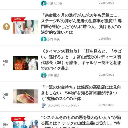
2026/08/08
小泉 なつみ
「余命数ヶ月の進行がんが10年も元気に…」
NEW
ステージIVの肺がん患者の生存率が激変!? 専
門医が明かした“がんに勝つ人、負ける人”の
決定的な違いとは
23時間前
浜口 玲央
《タイマン50戦無敗》「顔を見ると、『やば
い。逃げろ』と…」富山伝説のレディース初
4位
代総長（36）が語る、ギャルサー制圧と朝ま
4
でのバイク暴走
2026/08/01
平田 裕介
「一流のお金持ち」は銀座の高級店には見向
きもしない…“本物”を知る富裕層が行きつ
5位
5
く“究極のスシ”の正体
2026/08/06
プレジデントオンライン
“システムそのものの悪を疑わない人々”が陥
NEW
る罠とは？ テックの加速主義に抵抗し、“待
6位