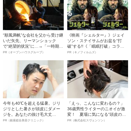
“順風満帆”な会社を父から受け継
《映画『シェルター』》ジェイ
いだ矢先、リーマンショック
ソン・ステイサムがお盆を“打
で“絶望的状況”に…→「一時期は
破”する!!《「眠眠打破」コラ
納品3年待ち」のヒット商品を生
ボ》
PR（オープンハウスグループ）
PR（キノフィルムズ）
んで危機を脱した四代目社長が
明かす、“逆転の戦術”
今年も40℃を超える猛暑。ジリ
「えっ、こんなに変わるの？」
ジリとした暑さが頭皮にダメー
36歳男性ライターのニオイが激
ジを。あなたの抜け毛大丈
変！ 夏場に気になる“頭皮のニ
夫！？
オイ”や“ベタつき”を解消す
PR（銀座総合美容クリニック）
PR（株式会社スヴェンソン）
る、“ウィッグのスペシャリス