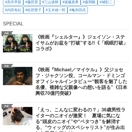
#高市早苗
#藤田晋
#三山凌輝
#後藤真希
#森岡毅
#城彰二
#内田有紀
#松田聖子
#玉木雄一郎
#亀和田武
SPECIAL
PR
《映画『シェルター』》ジェイソン・ステ
イサムがお盆を“打破”する!!《「眠眠打破」
コラボ》
PR
《映画『Michael／マイケル』》父ジョセ
フ・ジャクソン役、コールマン・ドミンゴ
オフィシャルインタビュー“観客を魅了した
名優、複雑な父親像への想いを語る”《日本
興収70億円突破》
PR
「えっ、こんなに変わるの？」36歳男性ラ
イターのニオイが激変！ 夏場に気にな
る“頭皮のニオイ”や“ベタつき”を解消す
る、“ウィッグのスペシャリスト”が生み出