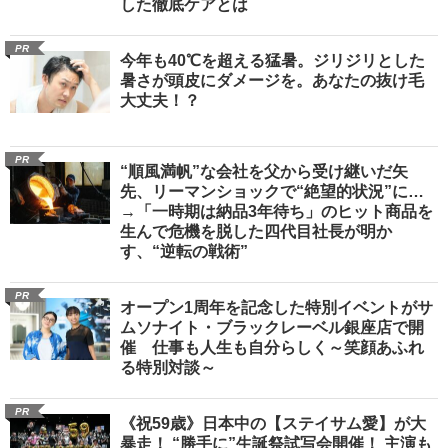
した徹底ケアとは
PR
今年も40℃を超える猛暑。ジリジリとした
暑さが頭皮にダメージを。あなたの抜け毛
大丈夫！？
PR
“順風満帆”な会社を父から受け継いだ矢
先、リーマンショックで“絶望的状況”に…
→「一時期は納品3年待ち」のヒット商品を
生んで危機を脱した四代目社長が明か
す、“逆転の戦術”
PR
オープン1周年を記念した特別イベントがサ
ムソナイト・ブラックレーベル銀座店で開
催 仕事も人生も自分らしく～笑顔あふれ
る特別対談～
PR
《祝59歳》日本中の【ステイサム愛】が大
暴走！ “勝手に”生誕祭試写会開催！ 主演も