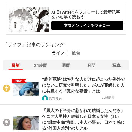
X(旧Twitter)をフォローして最新記事
をいち早く読もう
文春オンラインをフォロー
「ライフ」記事のランキング
ライフ
総合
最新
24時間
週間
月間
写真
“劇的寛解”は特別な人だけに起こった例外で
NEW
はない…研究で判明した、がんが寛解した人
に共通する「意外な要素」とは
23時間前
浜口 玲央
「黒人の下半身に惹かれて結婚したんだろ」
ケニア人男性と結婚した日本人女性（31）
に“誹謗中傷”殺到…本人が語る、日本で感じ
る“外国人差別”のリアル