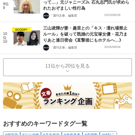
って…」元ジャニーズJr. 石丸志門氏が求めら
9位
9
れたおぞましい性行為
2023/06/28
「週刊文春」編集部
三山凌輝が妻・趣里との「キス・濡れ場禁止
SCOOP!
10
ルール」を破って既婚の元宝塚女優・花乃ま
位
りあと連日密会《直撃後にもホテルへ…》
10
2026/08/04
「週刊文春」編集部
11位から20位を見る
おすすめのキーワードタグ一覧