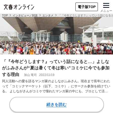
電子版TOP
メニュー
TOP
インタビュー／対談
エンタメ
「『今年どうします？』っていう話になると
「『今年どうします？』っていう話になると…」よしな
がふみさんが“夏は暑くて冬は寒い”コミケに今でも参加
する理由
加山 竜司
2022/11/19
同人活動への愛を語るマンガ家のよしながふみさん。現在まで長年にわた
って「コミックマーケット（以下、コミケ）」にサークル参加を続けてい
る。 よしながさんがコミケで憧れたマンガ家の中にも、プロとして活躍
している人もいれ…
続きを読む