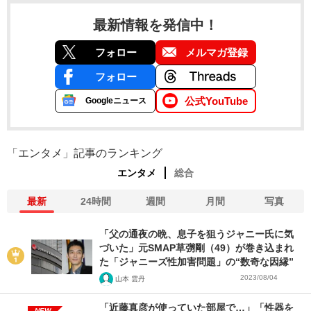
最新情報を発信中！
フォロー
メルマガ登録
フォロー
公式YouTube
Googleニュース
「エンタメ」記事のランキング
エンタメ
総合
最新
24時間
週間
月間
写真
「父の通夜の晩、息子を狙うジャニー氏に気
づいた」元SMAP草彅剛（49）が巻き込まれ
た「ジャニーズ性加害問題」の“数奇な因縁”
2023/08/04
山本 雲丹
「近藤真彦が使っていた部屋で…」「性器を
NEW