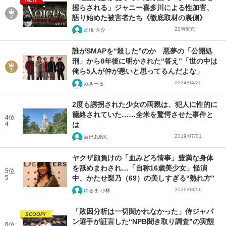
握らされる」ジャニー喜多川による性加害、
語り始めた被害者たち《徹底取材の裏側》
22時間前
髙橋 大介
誰がSMAPを“殺した”のか 悪夢の「公開処
刑」から8年後に明かされた“答え”「世の中は
俺ら5人が仲が悪いと思ってるんだよな」
2024/04/20
みきーる
2度も誘拐された少女の両親は、犯人に性的に
籠絡されていた……全米を驚愕させた事件と
4位
4
は
2019/07/01
辰巳JUNK
ヤクザ顔負けの「血みどろ情事」豊満な身体
を舐めまわされ…「自称16歳美少女」怪演
5位
5
中、かたせ梨乃（69）の美しすぎる“熟れ方”
2026/08/06
ゆるま 小林
「敗因分析は一切聞かれなかった」侍ジャパ
SCOOP!
ン選手が証言した“NPB聞き取り調査”の実態
6位