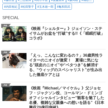
#藤田晋
#三山凌輝
#高市早苗
#後藤真希
#森岡毅
#城彰二
#内田有紀
#松田聖子
#玉木雄一郎
#亀和田武
SPECIAL
PR
《映画『シェルター』》ジェイソン・ステ
イサムがお盆を“打破”する!!《「眠眠打破」
コラボ》
PR
「えっ、こんなに変わるの？」36歳男性ラ
イターのニオイが激変！ 夏場に気にな
る“頭皮のニオイ”や“ベタつき”を解消す
る、“ウィッグのスペシャリスト”が生み出
した徹底ケアとは
PR
《映画『Michael／マイケル』》父ジョセ
フ・ジャクソン役、コールマン・ドミンゴ
オフィシャルインタビュー“観客を魅了した
名優、複雑な父親像への想いを語る”《日本
興収70億円突破》