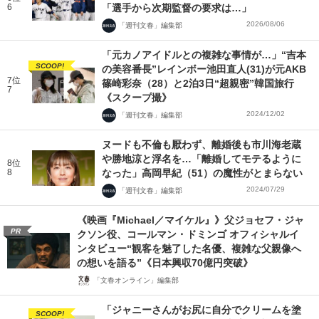
6
「選手から次期監督の要求は…」
2026/08/06
「週刊文春」編集部
「元カノアイドルとの複雑な事情が…」“吉本
SCOOP!
の美容番長”レインボー池田直人(31)が元AKB
7位
篠崎彩奈（28）と2泊3日“超親密”韓国旅行
7
《スクープ撮》
2024/12/02
「週刊文春」編集部
ヌードも不倫も厭わず、離婚後も市川海老蔵
や勝地涼と浮名を…「離婚してモテるように
8位
8
なった」高岡早紀（51）の魔性がとまらない
2024/07/29
「週刊文春」編集部
《映画『Michael／マイケル』》父ジョセフ・ジャ
PR
クソン役、コールマン・ドミンゴ オフィシャルイ
ンタビュー“観客を魅了した名優、複雑な父親像へ
の想いを語る”《日本興収70億円突破》
「文春オンライン」編集部
「ジャニーさんがお尻に自分でクリームを塗
SCOOP!