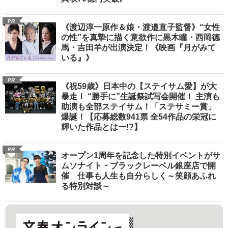
PR
《渡辺淳一原作＆娘・渡邉直子監督》“女性
の性”を真摯に描く意欲作に黒木瞳・西岡德
馬・吉田羊が出演決定！《映画『月がみて
いる』》
PR
《祝59歳》日本中の【ステイサム愛】が大
暴走！ “勝手に”生誕祭試写会開催！ 主演も
助演も全部ステイサム！「ステサミー賞」
爆誕！【応募総数941票 全54作品の栄冠に
輝いた作品とはー!?】
PR
オープン1周年を記念した特別イベントがサ
ムソナイト・ブラックレーベル銀座店で開
催 仕事も人生も自分らしく～笑顔あふれ
る特別対談～