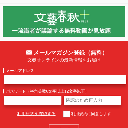
メールマガジン登録（無料）
文春オンラインの最新情報をお届け
メールアドレス
パスワード（半角英数6文字以上12文字以下）
利用規約を確認する
利用規約に同意します