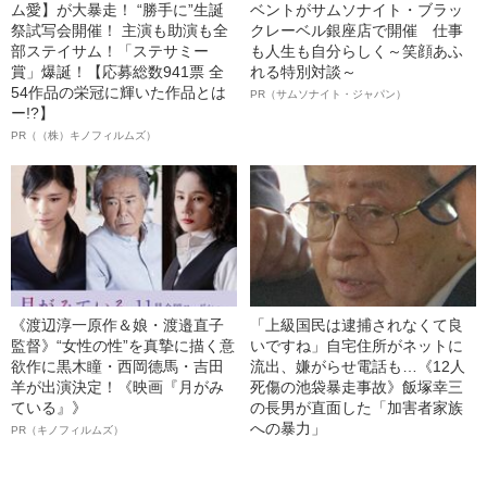
ム愛】が大暴走！ “勝手に”生誕
ベントがサムソナイト・ブラッ
祭試写会開催！ 主演も助演も全
クレーベル銀座店で開催 仕事
部ステイサム！「ステサミー
も人生も自分らしく～笑顔あふ
賞」爆誕！【応募総数941票 全
れる特別対談～
54作品の栄冠に輝いた作品とは
PR（サムソナイト・ジャパン）
ー!?】
PR（（株）キノフィルムズ）
《渡辺淳一原作＆娘・渡邉直子
「上級国民は逮捕されなくて良
監督》“女性の性”を真摯に描く意
いですね」自宅住所がネットに
欲作に黒木瞳・西岡德馬・吉田
流出、嫌がらせ電話も…《12人
羊が出演決定！《映画『月がみ
死傷の池袋暴走事故》飯塚幸三
ている』》
の長男が直面した「加害者家族
への暴力」
PR（キノフィルムズ）