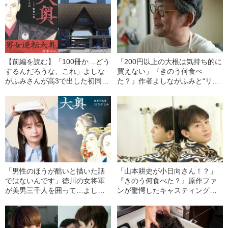
【前編を読む】「100冊か…どう
「200円以上の大根は気持ち的に
するんだろうな、これ」よしな
買えない」『きのう何食べ
がふみさんが高3で出した初同人
た？』作者よしながふみと“リア
誌と、脳内麻薬が出た“ある体験”
ル・シロさん”麻生要一郎が語り
合う《家庭料理の愛おしさ》
「男性のほうが酷いと描いた話
「山本耕史が小日向さん！？」
ではないんです」徳川の女将軍
『きのう何食べた？』原作ファ
が美男三千人を囲って…よしな
ンが驚愕したキャスティングの
がふみが男女逆転『大奥』で大
真意
切にした“視点”