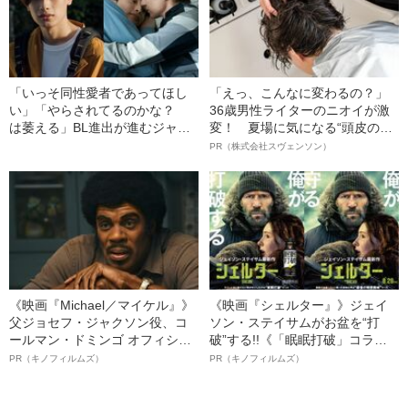
「いっそ同性愛者であってほし
「えっ、こんなに変わるの？」
い」「やらされてるのかな？
36歳男性ライターのニオイが激
は萎える」BL進出が進むジャニ
変！ 夏場に気になる“頭皮のニ
ーズにファンが抱える“微妙”な心
オイ”や“ベタつき”を解消す
PR（株式会社スヴェンソン）
境
る、“ウィッグのスペシャリス
ト”が生み出した徹底ケアとは
《映画『Michael／マイケル』》
《映画『シェルター』》ジェイ
父ジョセフ・ジャクソン役、コ
ソン・ステイサムがお盆を“打
ールマン・ドミンゴ オフィシャ
破”する!!《「眠眠打破」コラ
ルインタビュー“観客を魅了した
ボ》
PR（キノフィルムズ）
PR（キノフィルムズ）
名優、複雑な父親像への想いを
語る”《日本興収70億円突破》